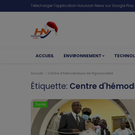
Télécharger l'application Haurizon News sur Google Play e
ACCUEIL
ENVIRONNEMENT
TECHNOL
Accueil
Centre d'hémodialyse de Ngaoundéré
Étiquette:
Centre d'hémod
Santé