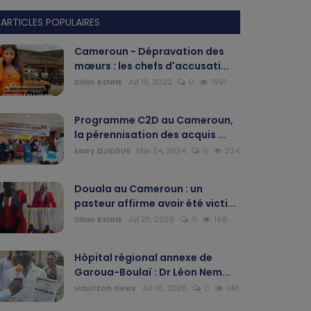
ARTICLES POPULAIRES
Cameroun - Dépravation des
mœurs : les chefs d'accusati...
Dilan KENNE
Jul 19, 2022
0
1991
Programme C2D au Cameroun,
la pérennisation des acquis ...
Mary DJIEGUE
Mai 24, 2024
0
234
Douala au Cameroun : un
pasteur affirme avoir été victi...
Dilan KENNE
Jul 25, 2026
0
166
Hôpital régional annexe de
Garoua-Boulaï : Dr Léon Nem...
Haurizon News
Jul 10, 2026
0
146