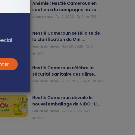
Anémie : Nestlé Cameroun en
soutien à la campagne natio...
Dilan KENNE
Avr 9, 2026
0
153
Nestlé Cameroun se félicite de
la clarification du Mini...
pecial
Haurizon News
Nov 28, 2025
0
207
nner
Nestlé Cameroun célèbre la
sécurité sanitaire des alime...
Haurizon News
Jui 21, 2025
0
465
Nestlé Cameroun dévoile le
nouvel emballage de NIDO : U...
Haurizon News
Avr 24, 2025
0
397