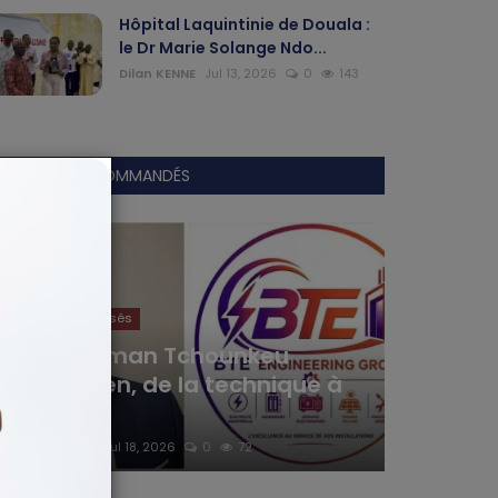
Hôpital Laquintinie de Douala :
le Dr Marie Solange Ndo...
Dilan KENNE
Jul 13, 2026
0
143
ARTICLES RECOMMANDÉS
Articles Sponsorisés
Yaya Ousman Tchounkeu
Batchamen, de la technique à
l’en...
Haurizon News
Jul 18, 2026
0
72