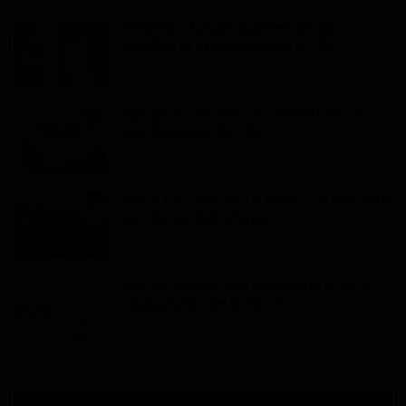
Anémie : Nestlé Cameroun en
soutien à la campagne natio...
Dilan KENNE
Avr 9, 2026
0
153
Nestlé Cameroun se félicite de la
clarification du Mini...
Haurizon News
Nov 28, 2025
0
213
Nestlé Cameroun célèbre la sécurité
sanitaire des alime...
Haurizon News
Jui 21, 2025
0
471
Nestlé Cameroun dévoile le nouvel
emballage de NIDO : U...
Haurizon News
Avr 24, 2025
0
397