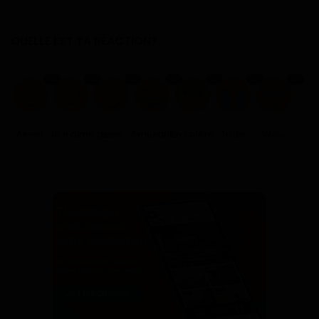
QUELLE EST TA RÉACTION?
0
0
0
0
0
0
0
Aimer
Je n'aime pas
Love
Amusant
En colère
Triste
Wow