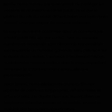
justifie cette mesure par la nécessité de protéger les
Divers
citoyens et de maintenir l’ordre public, alors que la
prolifération de contenus diffamatoires ou inappropriés
Actu People
devient un enjeu majeur de sécurité nationale.
Quiz
La suspension a été confirmée dans un communiqué
officiel publié hier soir par la HAC. Tous les services
Voyages
numériques concernés sont désormais inaccessibles
sur l’ensemble du territoire gabonais, sans précision sur
Monde
la durée de la mesure. L’annonce a bouleversé l’usage
quotidien des réseaux sociaux dans le pays, impactant
Blagues
aussi bien la communication personnelle que
professionnelle.
Religion
Selon la HAC, cette décision répond à la diffusion
répétée de contenus inappropriés, diffamatoires et
Gallery
attentatoires à la dignité humaine, susceptibles de
fragiliser la cohésion sociale et de mettre en péril la
LifeStyle
stabilité des institutions républicaines.