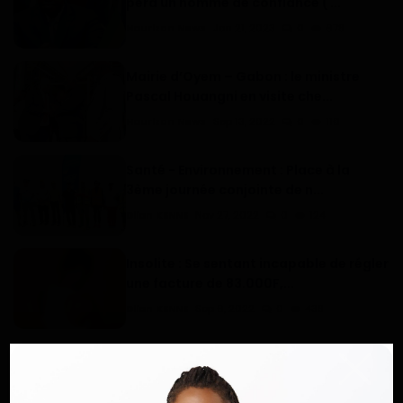
perd un homme de confiance ( ...
Haurizon News
Jan 21, 2023
0
678
Mairie d’Oyem – Gabon : le ministre
Pascal Houangni en visite che...
Haurizon News
Sep 13, 2022
0
110
Santé - Environnement : Place à la
3ème journée conjointe de n...
Dilan KENNE
Nov 27, 2022
0
124
Insolite : Se sentant incapable de régler
une facture de 83.000F,...
Dilan KENNE
Sep 6, 2022
0
438
Gabon / municipalité Akanda : Yvon
Patrick Rombogouera sur la voi...
Dilan KENNE
Nov 10, 2022
0
153