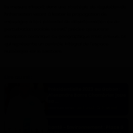
La mesure s’inscrit dans une stratégie de régulation de
Gabon
l’information visant à limiter la propagation de
messages à fort potentiel de désinformation ou de
Vidéos
perturbation sociale. La HAC précise qu’aucune
exception technique ou géographique n’est prévue, ce
Société
qui représente un contrôle intégral de l’espace
numérique sur le territoire.
Échos des collectivités
Chroniques
Lire aussi :
Nécrologie
Présidentielle 2023 au Gabon :
Alexandre Barro Chambrier joue
Éditorial
sa ...
Haurizon News
Jul 7, 2023
0
598
Langue
English
Francais
Santé - Environnement : Place à