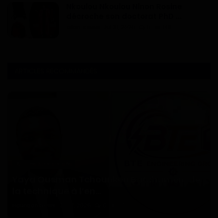
Nkoulou Nkoulou Ninon Rosine
décroche son doctorat PhD ...
Dilan KENNE
Jul 31, 2026
0
149
ARTICLES RECOMMANDÉS
Articles Sponsorisés
Yaya Ousman Tchounkeu Batchamen, de
la technique à l’en...
Haurizon News
Jul 18, 2026
0
74