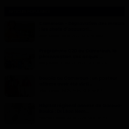
ARTICLES POPULAIRES
Cameroun - Dépravation des mœurs
: les chefs d'accusati...
Dilan KENNE
Jul 19, 2022
0
1992
Programme C2D au Cameroun, la
pérennisation des acquis ...
Mary DJIEGUE
Mai 24, 2024
0
235
Douala au Cameroun : un pasteur
affirme avoir été victi...
Dilan KENNE
Jul 25, 2026
0
168
Hôpital régional annexe de Garoua-
Boulaï : Dr Léon Nem...
Haurizon News
Jul 10, 2026
0
149