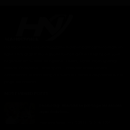
Haurizon News est un magazine indépendant camerounais en
ligne 100% gratuit. Nous avons tout ce qu'il vous faut pour vous
brancher et/ou tenir en haleine : Divers, Santé, Flash spécial
Monde, Économie... et le Sport. Contacter notre service
commercial et marketing à travers les canaux disponible sur la
page de contact
MOST VIEWED POSTS
Featuring : Martins se partage les étoiles
avec Sabrina...
Haurizon News
Mar 7, 2023
0
5701