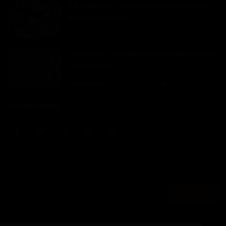
S€xt@pe : la "bobasse" d'Aya Nakamura
exposée sur la to...
Dilan KENNE
Fév 16, 2023
0
2624
Cameroun : des élèves d'un lycée décident
de monétiser ...
Dilan KENNE
Fév 14, 2023
0
2324
SOCIAL MEDIA
Join Our Newsletter
S'abonner