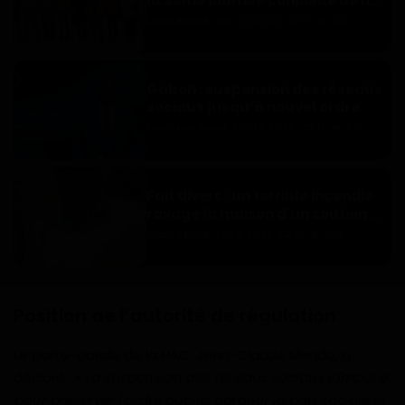
la 3ème journée conjointe de n...
Dilan KENNE
Nov 27, 2022
0
124
Gabon : suspension des réseaux
sociaux jusqu’à nouvel ordre
Haurizon News
Fév 18, 2026
0
109
Fait divers : un terrible incendie
ravage la maison d'un soutien ...
Dilan KENNE
Fév 2, 2023
0
434
Position de l’autorité de régulation
Le porte-parole de la HAC, Jean-Claude Mendo, a
déclaré : «
La suspension des réseaux sociaux s’impose
pour préserver l’ordre public, garantir la paix sociale et