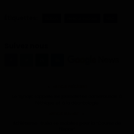
Étiquettes:
Gabon
réseaux sociaux
HAC
Suivez nous
ARTICLE PRÉCÉDENT
Le Synajic rappelle les journalistes camerounais à
l’éthique et à la déontologie
ARTICLE SUIVANT
Athlétisme : Buéa se mobilise pour la “Course de
l’Espoir”