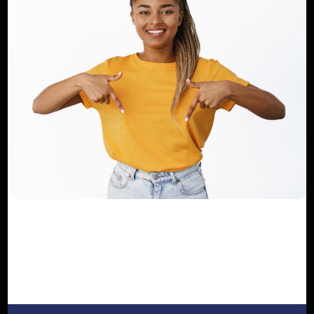
Gabon / Mairie de Port-Gentil : Gabriel
Tchango écrit une nouvell...
Dilan KENNE
Nov 19, 2022
0
171
COMMENTAIRES
COMMENTAIRES FACEBOOK
Nom
Email
Commentaire