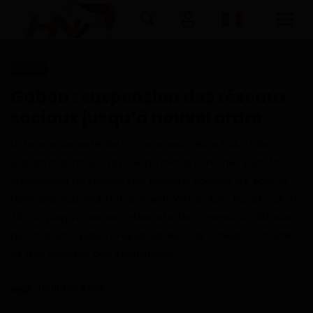
Gabon
Connexion
Inscription
Gabon : suspension des réseaux
sociaux jusqu’à nouvel ordre
Accueil
La Haute Autorité de la Communication (HAC) du
Télécharger l'application Haurizon
Gabon a annoncé au soir du mardi 17 février 2026, la
News sur Google Play et Play Store
suspension de l’accès aux réseaux sociaux sur tout le
territoire national, notamment WhatsApp, Facebook et
A Propos
TikTok, jusqu’à nouvel ordre, afin de contenir la diffusion
de contenus jugés préjudiciables à la cohésion sociale
Contact
et à la stabilité des institutions.
Environnement
Haurizon News
Fév 18, 2026 - 17:16