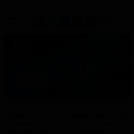
Technologie
Mise à jour: Fév 18, 2026 - 19:16
0
109
Motivation
Partagez
cet article :
Politique
Articles Sponsorisés
Education
Santé
Économie
Sport
Il s’agit d’une décision sans précédent dans le pays, qui
intervient dans un contexte où l’information circule
Culture
rapidement sur les plateformes numériques. La HAC