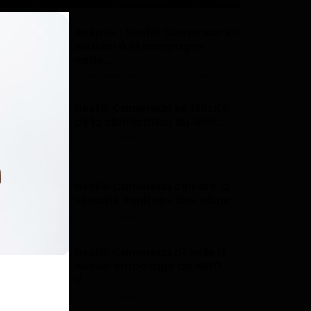
Anémie : Nestlé Cameroun en
soutien à la campagne
natio...
Dilan KENNE
Avr 9, 2026
0
153
Nestlé Cameroun se félicite
de la clarification du Mini...
Haurizon News
Nov 28, 2025
0
207
Nestlé Cameroun célèbre la
sécurité sanitaire des alime...
Haurizon News
Jui 21, 2025
0
465
Nestlé Cameroun dévoile le
nouvel emballage de NIDO :
U...
Haurizon News
Avr 24, 2025
0