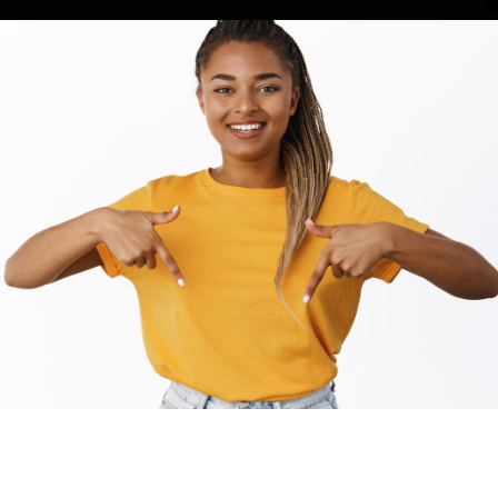
grise.
de Magny-en-Vexin le 25 novembre 2024. «
Si la voiture
de confiance. C’est un vol
», déclare
Charles Mbappé
.
ieur Nelle d’une fiche Interpol que la gendarmerie lui
in à l’artiste de détenir encore une clé du véhicule,
qu’il doit maintenant payer 600 euros à son assurance.
 toute autre version des faits. Il affirme que Charles
t “
la coque noire
”. Après être allé dans un restaurant
 interpellé par la police sur le chemin de Goussainville.
consommé de l’alcool, lui auraient demandé de garer la
ers et ceux du véhicule avant qu’il ne rentre en taxi,