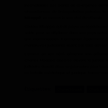
inconciliables. Les points de divergence deme
circonstances de l’interpellation policière, 
Mbappé
, et surtout le sort réel du véhicule.
Charles Mbappé, qui dit payer un apparteme
solde pour se déplacer dans son pays natal,
une indemnisation. Il demande également 
manœuvres judiciaires visant à le faire arrêter 
L’artiste, de son côté, dénonce une diffam
Charles Mbappé apporte devant la justice l
judiciaire devrait donc se poursuivre pour tent
en bataille médiatique et juridique franco-ca
Étiquettes:
Charles Mbappé
Charly Nelle