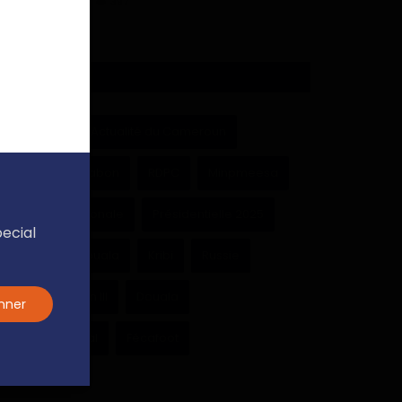
397
ÉTIQUETTES
Cameroun
Actualité du Cameroun
Paul Biya
Gabon
RDPC
Minpmeesa
Assemblée nationale
Présidentielle 2025
pecial
Université de Douala
Kribi
Russie
Achille Bassilekin III
Douala
nner
Région du Littoral
Fécafoot