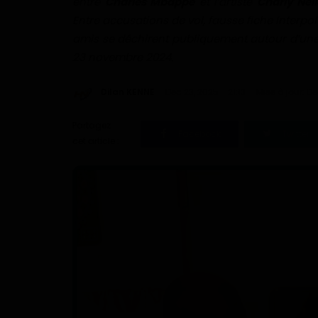
entre
Charles Mbappé
et l’artiste
Charly Nell
Entre accusations de vol, fausse fiche Interpol 
amis se déchirent publiquement autour d’une R
23 novembre 2024.
Dilan KENNE
Dec 23, 2025 - 21:13
Mise à jour: De
Partagez
Facebook
Twitter
cet article :