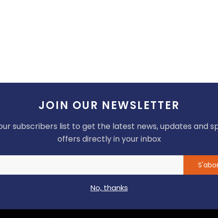
Affaire Parfait SIKI : Petite
e
méditation à l'intention de
...
Samuel ...
Haurizon News
Oct 31, 2022
0
118
Deezer table sur une nouvelle
u-
accélération de sa croissance au
4i...
Haurizon News
Oct 31, 2022
0
85
JOIN OUR NEWSLETTER
au
Opinion - Écologie : Ce que je crois
our subscribers list to get the latest news, updates and s
Alain NDOUCK
Jul 28, 2022
0
88
offers directly in your inbox
avoir habité chez Charles Mbappé : «
Je n’ai jamais
S'abo
aris, à Goussainville, avec ma sœur
», clame-t-il. Il
entre frères
”, face aux insistances de ce dernier.
No, thanks
es Mbappé
est venu avec un témoin, M. Ébodé, pour
l’avait garé. «
J’ai remis la carte grise à M. Mbappé. Et