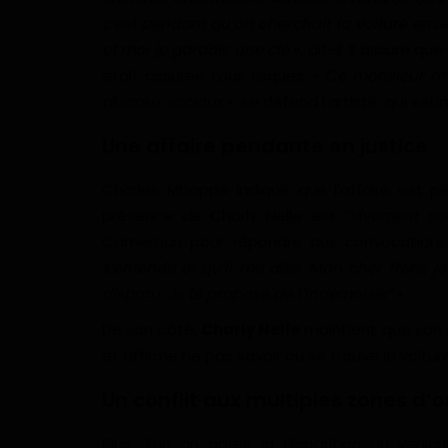
c’est pendant qu’on cherchait la voiture ens
et moi je gardais une clé
», dit-il. Il assure q
était assurée tous risques. «
Ce monsieur m’a
réseaux sociaux
», se défend l’artiste, qui est
Une affaire pendante en justice
Charles Mbappé indique que l’affaire est pe
présence de Charly Nelle est “
vivement so
Cameroun pour répondre aux convocations 
s’entende et qu’il me dise ‘Mon cher frère, j
disparu. Je te propose de t’indemniser’
».
De son côté,
Charly Nelle
maintient que son a
et affirme ne pas savoir où se trouve la voiture
Un conflit aux multiples zones d
Plus d’un an après la disparition du véhic