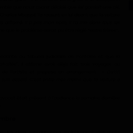
emble que nous avons décidé que lui gardait une clé,
ue Charles Mbappé l’a rassuré en lui disant que la voiture
 diffamé. Il a pris mon nom, il l’a mis dans tous les
ime que le problème aurait pu être réglé “entre frères”.
ndante au Tribunal judiciaire de Pontoise et que la
uhaitée
”. Il affirme avoir déjà fait trois voyages au
de l’artiste et propose un arrangement : «
Qu’on
e suis désolé. C’est entre mes mains que ta voiture a
vocat était présent à l’audience la semaine dernière
.
’ombre
ule, les deux protagonistes maintiennent des récits