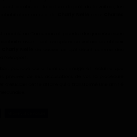
urent nombreux : la nature du prêt de la voiture, les
la cohabitation ou non de
Charly Nelle
chez
Charles
nt meublé au Cameroun et prendre des journées sans
 souhaite avant tout récupérer sa voiture ou obtenir
à
Charly Nelle
de cesser ce qu’il décrit comme des
à l’aéroport.
ation publique qui a terni son image et réclame que
es preuves de ses accusations de vol. La procédure
er d’élucider cette affaire qui a transformé une amitié
merounaise.
Affaire vol de voiture