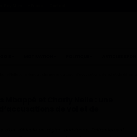
t Play Store
A Propos
Contact
OGIE
MOTIVATION
POLITIQUE
ARTICLES SPON
arly Nelle : une Renault clio neuve au cœur d’accusations de vol et de diffama
s Mbappé et Charly Nelle : une
d’accusations de vol et de
e d’un véhicule en région parisienne, l’affrontement