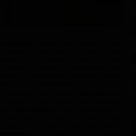
ue
Charly Nelle
s’est retrouvé en possession de sa Kia
iste habitait chez lui en France et les deux hommes
mmes des amis, on mangeait, on dansait, on sortait
nce de presse à Douala. Ce vendredi soir, les clés du
 salon où M. Nelle regardait la télévision. Ce dernier
soirée et ne serait jamais revenu.
les appels restés sans réponse,
Charly Nelle
aurait
état d’ébriété avancée, qui lui aurait demandé de garer
on que
Charles Mbappé
conteste vigoureusement : «
rpelle en état d’ébriété très avancée, qu’elle te laisse
st supposé avoir la voiture
». Il souligne également que
harly Nelle
, n’est pas résident en France, ne possède