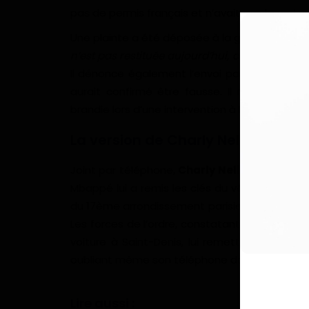
pas de permis français et n’avait pas la carte 
Une plainte a été déposée à la gendarmerie 
n’est pas restituée aujourd’hui, c’est un abus 
Il dénonce également l’envoi par l’avocat de s
aurait confirmé être fausse. Il reproche enf
brandie lors d’une intervention à DBS TV, clé 
La version de Charly Nelle
Joint par téléphone,
Charly Nelle
présente une
Mbappé lui a remis les clés du véhicule devan
du 17ème arrondissement parisien, il aurait été
Les forces de l’ordre, constatant qu’il avait 
voiture à Saint-Denis, lui remettant ses papi
oubliant même son téléphone dans la voiture.
Lire aussi :