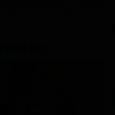
e
, deux Camerounais, prend une tournure explosive.
et bataille judiciaire transfrontalière, les deux anciens
enault clio zéro kilomètre volatilisée dans la nuit du
c 24, 2025 - 07:14
0
186