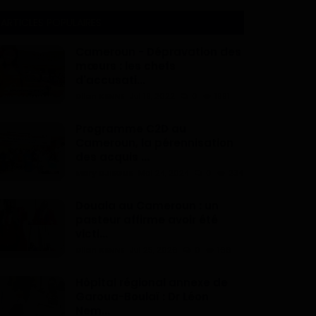
ARTICLES POPULAIRES
Cameroun - Dépravation des
mœurs : les chefs
d'accusati...
Dilan KENNE
Jul 19, 2022
0
1991
Programme C2D au
Cameroun, la pérennisation
des acquis ...
Mary DJIEGUE
Mai 24, 2024
0
234
Douala au Cameroun : un
pasteur affirme avoir été
victi...
Dilan KENNE
Jul 25, 2026
0
166
Hôpital régional annexe de
Garoua-Boulaï : Dr Léon
Nem...