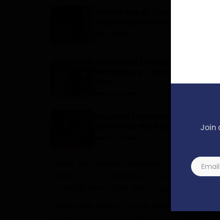
Affaire Dubaï : une influenceus
ougandaise se suicide de la la p
Dilan KENNE
Mai 3, 2022
0
578
Cameroun / Grande Nuit des
travailleurs : l'acte 2 un cran a
des...
Haurizon News
Avr 30, 2023
0
113
Martinez Zogo enterré au cave
familial de Paul Biya ( ? )
Join 
Haurizon News
Jan 26, 2023
0
920
L’icône du makossa conteste formellement 
habité chez M. Mbappé. J’ai une maison à P
reconnaît être passé chez lui quelques jours “
Charly Nelle affirme que le lendemain,
Charl
chercher ensemble le véhicule à l’endroit où il 