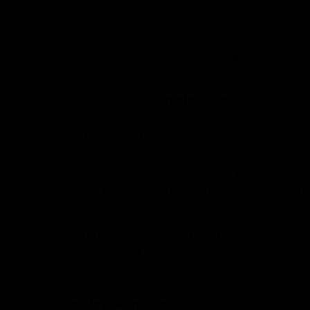
Dans sa version,
Charles Mbappé
affirme q
neuve le 23 novembre 2024. Selon lui, l’art
entretenaient une relation amicale. «
Nous so
ensemble
», explique-t-il lors d’une confére
véhicule se trouvaient dans un pot-de-fleur au
serait parti avec la voiture pour prolonger sa 
Le lendemain à 16 heures, après de multip
expliqué avoir été interpellé par la police en 
le véhicule et de rentrer chez lui. Une versi
C’est quasiment impossible que la police t’inte
la voiture et qu’elle n’appelle pas celui qui e
Nelle Elokan Charles
, de son nom d’artiste
C