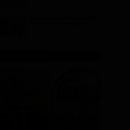
Haurizon News
Jul 10, 2026
0
146
Hôpital Laquintinie de Douala
: le Dr Marie Solange Ndo...
Dilan KENNE
Jul 13, 2026
0
143
ARTICLES RECOMMANDÉS
Articles Sponsorisés
Yaya Ousman Tchounkeu
Batchamen, de la technique à
l’en...
Haurizon News
Jul 18, 2026
0
72