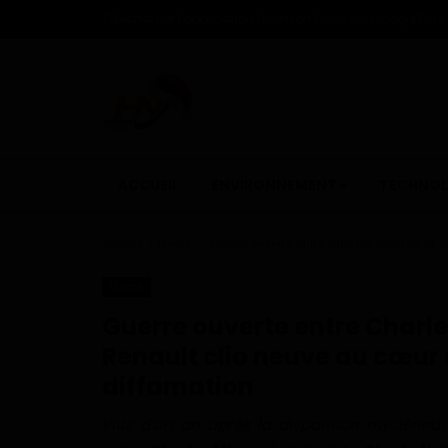
Télécharger l'application Haurizon News sur Google Play e
ACCUEIL
ENVIRONNEMENT
TECHNOL
Accueil
Divers
Guerre ouverte entre Charles Mbappé et Ch
Divers
Guerre ouverte entre Charle
Renault clio neuve au cœur 
diffamation
Plus d’un an après la disparition mystérieus