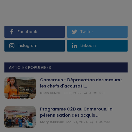
Gabon
Vidéos
Facebook
Twitter
Société
Instagram
Linkedin
Échos des collectivités
ARTICLES POPULAIRES
Chroniques
Cameroun - Dépravation des mœurs :
Nécrologie
les chefs d'accusati...
Dilan KENNE
Jul 19, 2022
0
1991
Éditorial
Programme C2D au Cameroun, la
Langue
pérennisation des acquis ...
Mary DJIEGUE
Mai 24, 2024
0
233
English
Francais