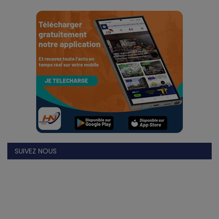
Divers
Actu People
Quiz
Voyages
Monde
Blagues
SUIVEZ NOUS
Religion
Gallery
LifeStyle