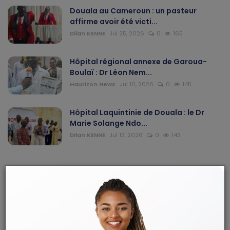
Douala au Cameroun : un pasteur
affirme avoir été victi...
Dilan KENNE
Jul 25, 2026
0
165
Hôpital régional annexe de Garoua-
Boulaï : Dr Léon Nem...
Haurizon News
Jul 10, 2026
0
145
Hôpital Laquintinie de Douala : le Dr
Marie Solange Ndo...
Dilan KENNE
Jul 13, 2026
0
143
ARTICLES RECOMMANDÉS