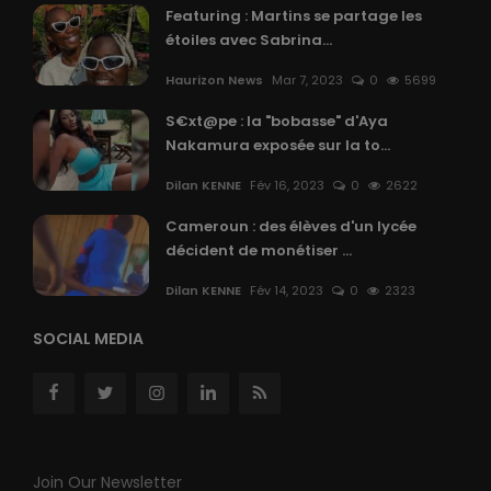
Featuring : Martins se partage les
étoiles avec Sabrina...
Haurizon News
Mar 7, 2023
0
5699
S€xt@pe : la "bobasse" d'Aya
Nakamura exposée sur la to...
Dilan KENNE
Fév 16, 2023
0
2622
Cameroun : des élèves d'un lycée
décident de monétiser ...
Dilan KENNE
Fév 14, 2023
0
2323
SOCIAL MEDIA
Join Our Newsletter