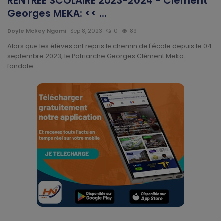
RENTREE SCOLAIRE 2023-2024 - Clément
Technologie
Georges MEKA: << ...
Motivation
Doyle McKey Ngomi
Sep 8, 2023
0
89
Alors que les élèves ont repris le chemin de l'école depuis le 04
Politique
septembre 2023, le Patriarche Georges Clément Meka,
fondate...
Articles Sponsorisés
Education
Santé
Économie
Sport
Culture