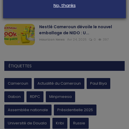
sanitaire des alime...
No, thanks
Haurizon News
Jui 21, 2025
0
465
Nestlé Cameroun dévoile le nouvel
emballage de NIDO : U...
Haurizon News
Avr 24, 2025
0
397
ÉTIQUETTES
Cameroun
Actualité du Cameroun
Paul Biya
Gabon
RDPC
Minpmeesa
Assemblée nationale
Présidentielle 2025
Université de Douala
Kribi
Russie