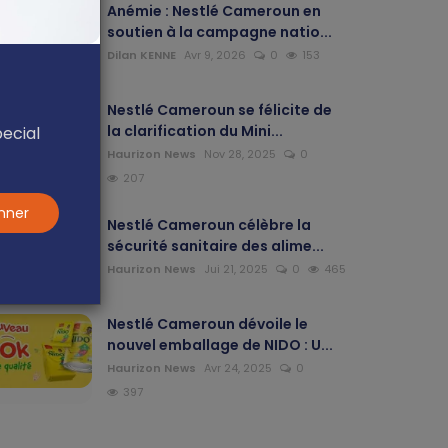
Anémie : Nestlé Cameroun en
soutien à la campagne natio...
Dilan KENNE
Avr 9, 2026
0
153
Nestlé Cameroun se félicite de
la clarification du Mini...
pecial
Haurizon News
Nov 28, 2025
0
207
nner
Nestlé Cameroun célèbre la
sécurité sanitaire des alime...
Haurizon News
Jui 21, 2025
0
465
Nestlé Cameroun dévoile le
nouvel emballage de NIDO : U...
Haurizon News
Avr 24, 2025
0
397