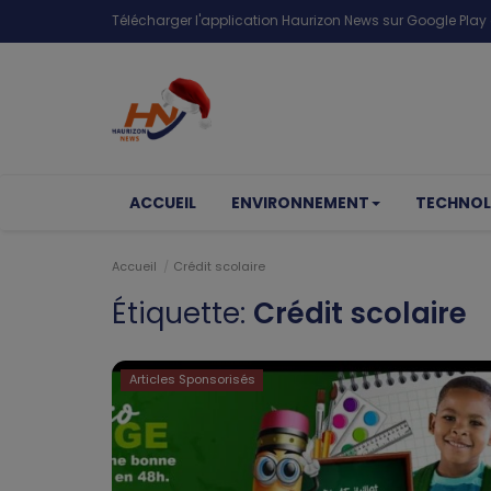
Télécharger l'application Haurizon News sur Google Play e
ACCUEIL
ENVIRONNEMENT
TECHNOL
Accueil
Crédit scolaire
Étiquette:
Crédit scolaire
Articles Sponsorisés