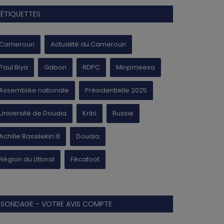
ÉTIQUETTES
Cameroun
Actualité du Cameroun
Paul Biya
Gabon
RDPC
Minpmeesa
Assemblée nationale
Présidentielle 2025
Université de Douala
Kribi
Russie
Achille Bassilekin III
Douala
Région du Littoral
Fécafoot
SONDAGE - VOTRE AVIS COMPTE