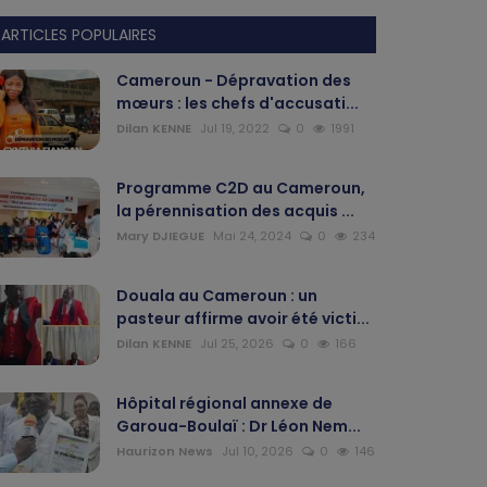
ARTICLES POPULAIRES
Cameroun - Dépravation des
mœurs : les chefs d'accusati...
Dilan KENNE
Jul 19, 2022
0
1991
Programme C2D au Cameroun,
la pérennisation des acquis ...
Mary DJIEGUE
Mai 24, 2024
0
234
Douala au Cameroun : un
pasteur affirme avoir été victi...
Dilan KENNE
Jul 25, 2026
0
166
Hôpital régional annexe de
Garoua-Boulaï : Dr Léon Nem...
Haurizon News
Jul 10, 2026
0
146