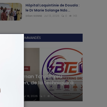
Hôpital Laquintinie de Douala :
le Dr Marie Solange Ndo...
Dilan KENNE
Jul 13, 2026
0
143
ARTICLES RECOMMANDÉS
Articles Sponsorisés
Yaya Ousman Tchounkeu
Batchamen, de la technique à
l’en...
Haurizon News
Jul 18, 2026
0
72