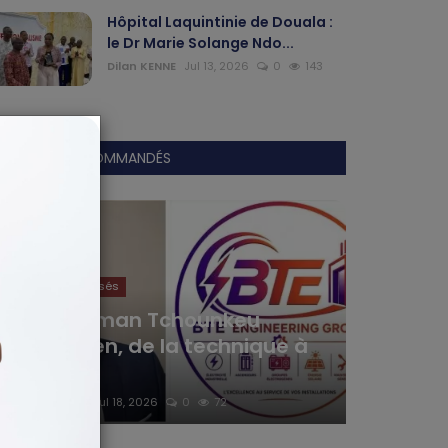
Hôpital Laquintinie de Douala :
le Dr Marie Solange Ndo...
Dilan KENNE
Jul 13, 2026
0
143
ARTICLES RECOMMANDÉS
Articles Sponsorisés
Yaya Ousman Tchounkeu
Batchamen, de la technique à
l’en...
Haurizon News
Jul 18, 2026
0
72