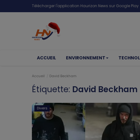
Télécharger l'application Haurizon News sur Google Play e
ACCUEIL
ENVIRONNEMENT
TECHNOL
Accueil
David Beckham
Étiquette:
David Beckham
Divers