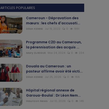
ARTICLES POPULAIRES
Cameroun - Dépravation des
mœurs : les chefs d'accusati...
Dilan KENNE
Jul 19, 2022
0
1991
Programme C2D au Cameroun,
la pérennisation des acquis ...
Mary DJIEGUE
Mai 24, 2024
0
234
Douala au Cameroun : un
pasteur affirme avoir été victi...
Dilan KENNE
Jul 25, 2026
0
166
Hôpital régional annexe de
Garoua-Boulaï : Dr Léon Nem...
Haurizon News
Jul 10, 2026
0
146