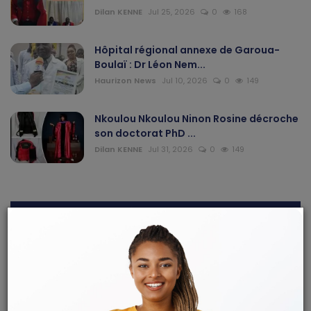
Dilan KENNE
Jul 25, 2026
0
168
Hôpital régional annexe de Garoua-
Boulaï : Dr Léon Nem...
Haurizon News
Jul 10, 2026
0
149
Nkoulou Nkoulou Ninon Rosine décroche
son doctorat PhD ...
Dilan KENNE
Jul 31, 2026
0
149
ARTICLES RECOMMANDÉS