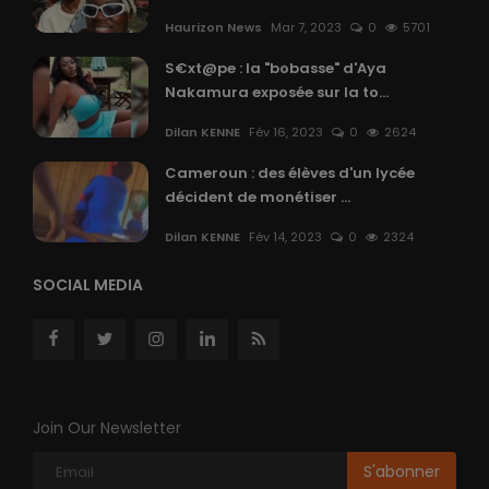
Haurizon News
Mar 7, 2023
0
5701
S€xt@pe : la "bobasse" d'Aya
Nakamura exposée sur la to...
Dilan KENNE
Fév 16, 2023
0
2624
Cameroun : des élèves d'un lycée
décident de monétiser ...
Dilan KENNE
Fév 14, 2023
0
2324
SOCIAL MEDIA
Join Our Newsletter
S'abonner