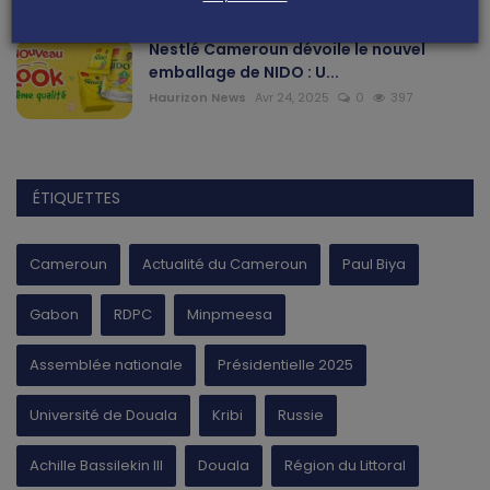
Nestlé Cameroun dévoile le nouvel
emballage de NIDO : U...
Haurizon News
Avr 24, 2025
0
397
ÉTIQUETTES
Cameroun
Actualité du Cameroun
Paul Biya
Gabon
RDPC
Minpmeesa
Assemblée nationale
Présidentielle 2025
Université de Douala
Kribi
Russie
Achille Bassilekin III
Douala
Région du Littoral