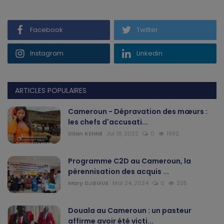
Gabon
Facebook
Twitter
Vidéos
Instagram
Linkedin
Société
ARTICLES POPULAIRES
Échos des collectivités
Cameroun - Dépravation des mœurs :
Chroniques
les chefs d'accusati...
Dilan KENNE
Jul 19, 2022
0
1992
Nécrologie
Programme C2D au Cameroun, la
Éditorial
pérennisation des acquis ...
Mary DJIEGUE
Mai 24, 2024
0
235
Langue
Douala au Cameroun : un pasteur
English
Francais
affirme avoir été victi...