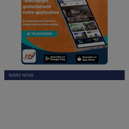
Divers
Actu People
Quiz
Voyages
Monde
SUIVEZ NOUS
Blagues
Religion
Gallery
LifeStyle