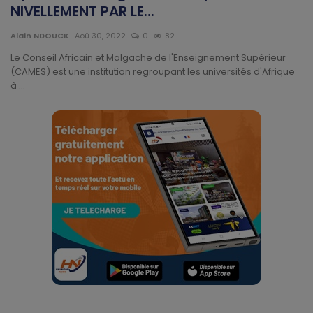
Technologie
NIVELLEMENT PAR LE...
Alain NDOUCK
Aoû 30, 2022
0
82
Motivation
Le Conseil Africain et Malgache de l'Enseignement Supérieur
(CAMES) est une institution regroupant les universités d'Afrique
Politique
à ...
Articles Sponsorisés
Education
Santé
Économie
Sport
Culture