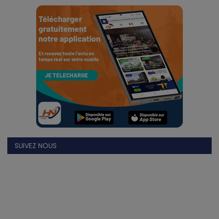
Divers
Actu People
Quiz
Voyages
Monde
Blagues
SUIVEZ NOUS
Religion
Gallery
LifeStyle