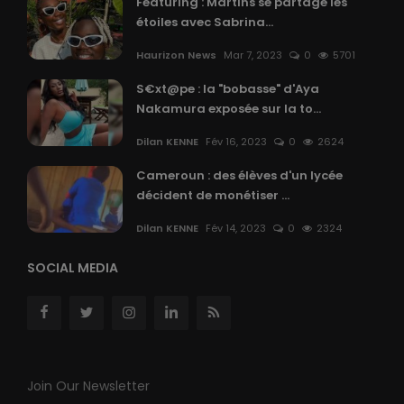
Featuring : Martins se partage les
étoiles avec Sabrina...
Haurizon News
Mar 7, 2023
0
5701
S€xt@pe : la "bobasse" d'Aya
Nakamura exposée sur la to...
Dilan KENNE
Fév 16, 2023
0
2624
Cameroun : des élèves d'un lycée
décident de monétiser ...
Dilan KENNE
Fév 14, 2023
0
2324
SOCIAL MEDIA
Join Our Newsletter