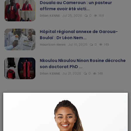
Douala au Cameroun : un pasteur
affirme avoir été victi...
Dilan KENNE
Jul 25, 2026
0
168
Hôpital régional annexe de Garoua-
Boulaï : Dr Léon Nem...
Haurizon News
Jul 10, 2026
0
149
Nkoulou Nkoulou Ninon Rosine décroche
son doctorat PhD ...
Dilan KENNE
Jul 31, 2026
0
148
ARTICLES RECOMMANDÉS