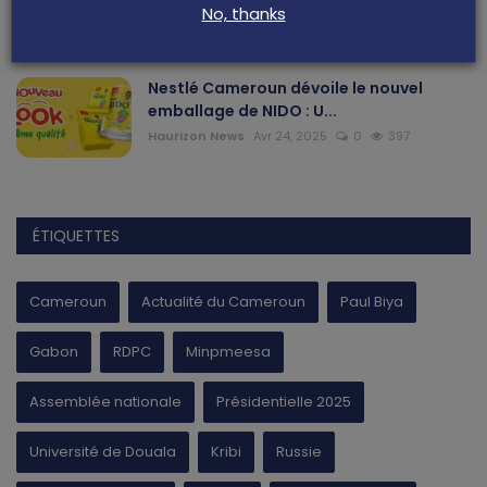
sanitaire des alime...
No, thanks
Haurizon News
Jui 21, 2025
0
470
Nestlé Cameroun dévoile le nouvel
emballage de NIDO : U...
Haurizon News
Avr 24, 2025
0
397
ÉTIQUETTES
Cameroun
Actualité du Cameroun
Paul Biya
Gabon
RDPC
Minpmeesa
Assemblée nationale
Présidentielle 2025
Université de Douala
Kribi
Russie