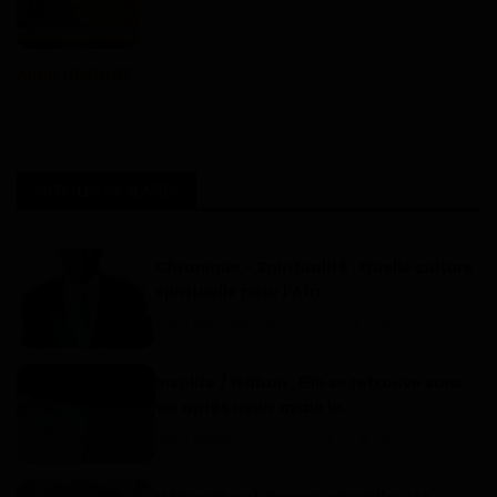
Alain NDOUCK
ARTICLES SIMILAIRES
Chronique - Spiritualité : Quelle culture
spirituelle pour l'Afri...
Alain NDOUCK
Aoû 22, 2022
0
95
Insolite / Gabon : Elle se retrouve sans
vie après avoir avalé le...
Dilan KENNE
Jan 4, 2023
0
695