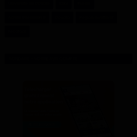
Université de Douala
Kribi
Russie
Achille Bassilekin III
Douala
Région du Littoral
Fécafoot
SONDAGE - VOTRE AVIS COMPTE