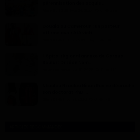
pérennisation des acquis ...
Mary DJIEGUE
Mai 24, 2024
0
235
Douala au Cameroun : un pasteur
affirme avoir été victi...
Dilan KENNE
Jul 25, 2026
0
168
Hôpital régional annexe de Garoua-
Boulaï : Dr Léon Nem...
Haurizon News
Jul 10, 2026
0
149
Nkoulou Nkoulou Ninon Rosine décroche
son doctorat PhD ...
Dilan KENNE
Jul 31, 2026
0
149
ARTICLES RECOMMANDÉS