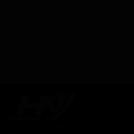
Haurizon News est un magazine indépendant camerounais en
ligne 100% gratuit. Nous avons tout ce qu'il vous faut pour vous