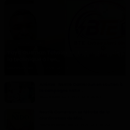
Articles Sponsorisés
Yaya Ousman Tchounkeu Batchamen, de
la technique à l’en...
Haurizon News
Jul 18, 2026
0
74
Anémie : Nestlé Cameroun en soutien à
la campagne natio...
Dilan KENNE
Avr 9, 2026
0
153
Nestlé Cameroun se félicite de la
clarification du Mini...
Haurizon News
Nov 28, 2025
0
213