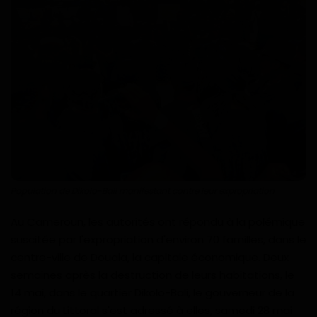
Technologie
Motivation
Politique
Articles Sponsorisés
Education
Santé
Population de Dikolo-Bali manifestant contre leur expropriation
Au Cameroun, les autorités ont répondu à la polémique
Économie
suscitée par l'expropriation d'environ 70 familles, dans le
centre-ville de Douala, la capitale économique. Deux
Sport
semaines après la destruction de leurs habitations, le
14 mai, dans le quartier Dikolo-Bali, le gouverneur de la
Culture
région du Littoral s'est adressé à elles, samedi 28 mai