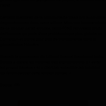
l'arrêt.
Gabon
Certains membres de la communauté Sawa ont aussi parlé
Vidéos
de persécutions dans cette affaire. Mais une lecture tribale
de ce dossier serait erronée, selon l'ONG Nouveaux droits
Société
de l'homme qui parle d'une problématique plus globale au
Cameroun et plaide pour plus de transparence dans la
Échos des collectivités
gouvernance foncière.
Chroniques
Samedi, le gouverneur du Littoral Samuel Dieudonné Ivaha
Diboua a appelé les victimes des expropriations à
«
éviter
Nécrologie
les propos haineux
»
et «
chercher ensemble les solutions
qui feront baisser cette tension sociale.
»
Éditorial
Source: RFI
Langue
English
Francais