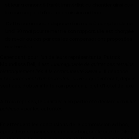
et leur a annoncé l'arrêt immédiat du chantier ainsi que
Divers
la mise sur pied d'une commission ad hoc.
Actu People
Cette commission dispose d'un mois à compter de ce
lundi 30 mai pour remettre son rapport. Elle est chargée
Quiz
de revoir au cas par cas les compensations proposées
aux familles.
Voyages
Cependant, pour l'un de leurs représentants, Patrick
Moundissa Bell, il est «
inimaginable de quitter ces terrains
Monde
historiquement liés à la communauté Sawa
»
.
Il dénonce
«
l'acharnement d'un promoteur privé
» qui tenterait, depuis
Blagues
sept ans, d'obtenir le terrain pour un projet d'hôtel de luxe.
Religion
A trois reprises, le quartier a en partie été déclaré «
d'utilité
publique
» par les autorités.
Gallery
En attendant les conclusions de la commission ad hoc,
après deux semaines de mobilisation, sur le site de Dikolo,
LifeStyle
un des quartiers les plus prisés de Douala, le chantier est à