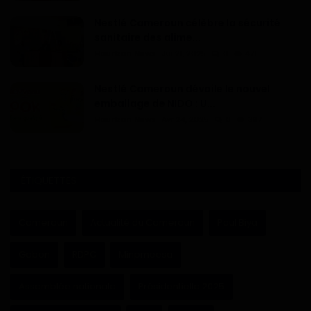
Nestlé Cameroun célèbre la sécurité
sanitaire des alime...
Haurizon News
Jui 21, 2025
0
471
Nestlé Cameroun dévoile le nouvel
emballage de NIDO : U...
Haurizon News
Avr 24, 2025
0
397
ÉTIQUETTES
Cameroun
Actualité du Cameroun
Paul Biya
Gabon
RDPC
Minpmeesa
Assemblée nationale
Présidentielle 2025