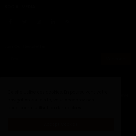
SOCIAL MEDIA
Join Our Newsletter
S'abonner
Ce site utilise des cookies. En poursuivant votre
Copyright © 2020 - 2024 Haurizon News - Tout droit reservé.
navigation sur le site, vous acceptez nos
Termes & Conditions
Politique de cookies
conditions d'utilisation des cookies.
Politique de confidentialité
Accept Cookies