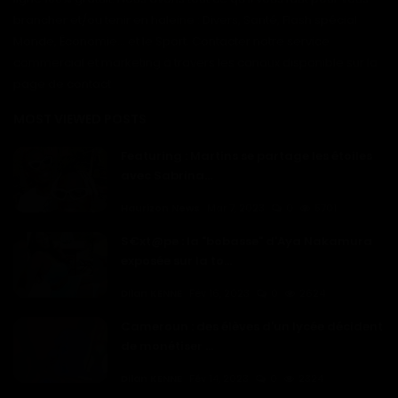
brancher et/ou tenir en haleine : Divers, Santé, Flash spécial
Monde, Économie... et le Sport. Contacter notre service
commercial et marketing à travers les canaux disponible sur la
page de contact
MOST VIEWED POSTS
Featuring : Martins se partage les étoiles
avec Sabrina...
Haurizon News
Mar 7, 2023
0
5701
S€xt@pe : la "bobasse" d'Aya Nakamura
exposée sur la to...
Dilan KENNE
Fév 16, 2023
0
2624
Cameroun : des élèves d'un lycée décident
de monétiser ...
Dilan KENNE
Fév 14, 2023
0
2324