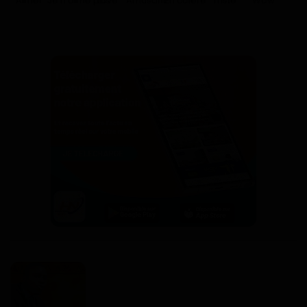
Aimer
Je n'aime pas
Love
Amusant
En colère
Triste
Wow