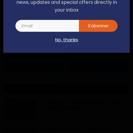
news, updates and special offers directly in
your inbox
S'abonner
No, thanks
Facebook
Twitter
Instagram
Linkedin
ARTICLES POPULAIRES
Cameroun - Dépravation des mœurs :
les chefs d'accusati...
Dilan KENNE
Jul 19, 2022
0
1992
Programme C2D au Cameroun, la