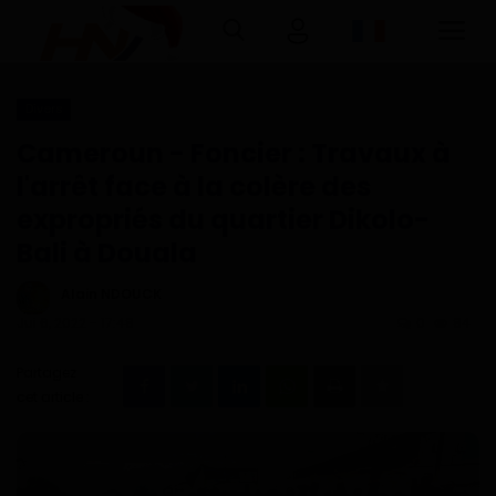
Divers
Connexion
Inscription
Cameroun - Foncier : Travaux à
l'arrêt face à la colère des
Accueil
expropriés du quartier Dikolo-
Bali à Douala
Télécharger l'application Haurizon
News sur Google Play et Play Store
Alain NDOUCK
Jui 6, 2022 - 17:48
0
84
A Propos
Partagez
Contact
cet article :
Environnement