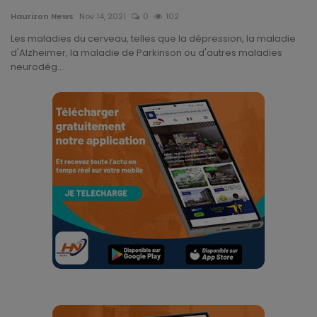
Technologie
Haurizon News
Nov 14, 2021
0
102
Les maladies du cerveau, telles que la dépression, la maladie
Motivation
d'Alzheimer, la maladie de Parkinson ou d'autres maladies
neurodég...
Politique
Articles Sponsorisés
Education
Santé
Économie
Sport
Culture