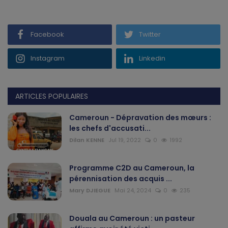
Gabon
Facebook
Twitter
Vidéos
Instagram
Linkedin
Société
Échos des collectivités
ARTICLES POPULAIRES
Cameroun - Dépravation des mœurs :
Chroniques
les chefs d'accusati...
Dilan KENNE
Jul 19, 2022
0
1992
Nécrologie
Programme C2D au Cameroun, la
Éditorial
pérennisation des acquis ...
Mary DJIEGUE
Mai 24, 2024
0
235
Langue
English
Francais
Douala au Cameroun : un pasteur