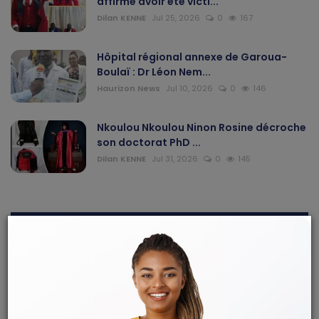
affirme avoir été victi...
Dilan KENNE
Jul 25, 2026
0
167
Hôpital régional annexe de Garoua-
Boulaï : Dr Léon Nem...
Haurizon News
Jul 10, 2026
0
146
Nkoulou Nkoulou Ninon Rosine décroche
son doctorat PhD ...
Dilan KENNE
Jul 31, 2026
0
145
ARTICLES RECOMMANDÉS