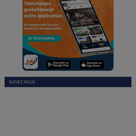
Divers
Actu People
Quiz
Voyages
Monde
SUIVEZ NOUS
Blagues
Religion
Gallery
LifeStyle