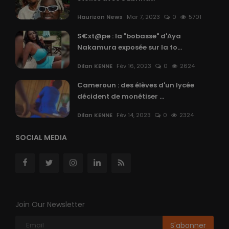
Haurizon News
Mar 7, 2023
0
5701
S€xt@pe : la "bobasse" d'Aya
Nakamura exposée sur la to...
Dilan KENNE
Fév 16, 2023
0
2624
Cameroun : des élèves d'un lycée
décident de monétiser ...
Dilan KENNE
Fév 14, 2023
0
2324
SOCIAL MEDIA
Join Our Newsletter
S'abonner