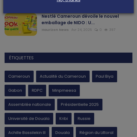
Nestlé Cameroun dévoile le nouvel
emballage de NIDO : U...
Haurizon News
Avr 24, 2025
0
397
ÉTIQUETTES
Cameroun
Actualité du Cameroun
Paul Biya
Gabon
RDPC
Minpmeesa
Assemblée nationale
Présidentielle 2025
Université de Douala
Kribi
Russie
Achille Bassilekin III
Douala
Région du Littoral