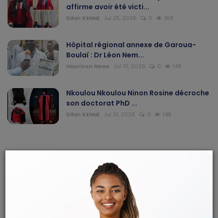
affirme avoir été victi...
Dilan KENNE
Jul 25, 2026
0
168
Hôpital régional annexe de Garoua-
Boulaï : Dr Léon Nem...
Haurizon News
Jul 10, 2026
0
148
Nkoulou Nkoulou Ninon Rosine décroche
son doctorat PhD ...
Dilan KENNE
Jul 31, 2026
0
148
ARTICLES RECOMMANDÉS