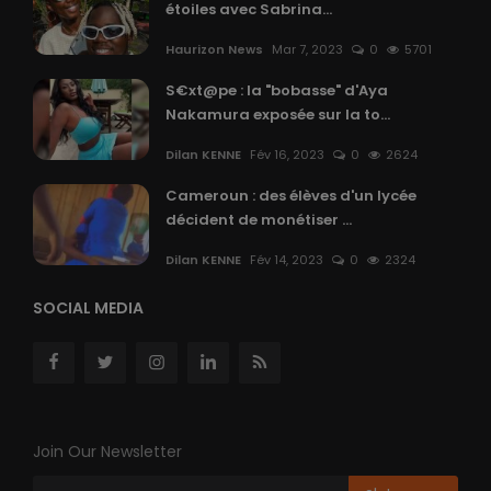
étoiles avec Sabrina...
Haurizon News
Mar 7, 2023
0
5701
S€xt@pe : la "bobasse" d'Aya
Nakamura exposée sur la to...
Dilan KENNE
Fév 16, 2023
0
2624
Cameroun : des élèves d'un lycée
décident de monétiser ...
Dilan KENNE
Fév 14, 2023
0
2324
SOCIAL MEDIA
Join Our Newsletter