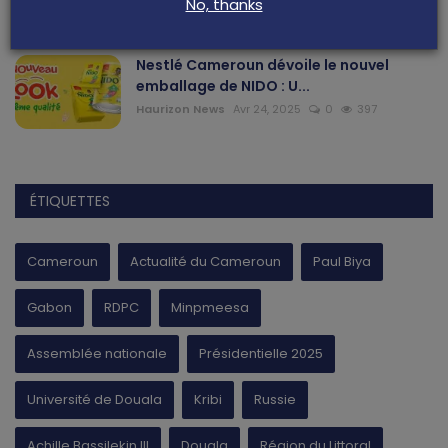
No, thanks
Haurizon News
Jui 21, 2025
0
470
Nestlé Cameroun dévoile le nouvel
emballage de NIDO : U...
Haurizon News
Avr 24, 2025
0
397
ÉTIQUETTES
Cameroun
Actualité du Cameroun
Paul Biya
Gabon
RDPC
Minpmeesa
Assemblée nationale
Présidentielle 2025
Université de Douala
Kribi
Russie
Achille Bassilekin III
Douala
Région du Littoral