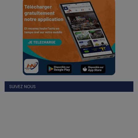
Divers
Actu People
Quiz
Voyages
Monde
Blagues
SUIVEZ NOUS
Religion
Gallery
LifeStyle