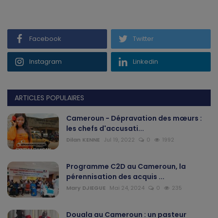
Gabon
Facebook
Twitter
Vidéos
Instagram
Linkedin
Société
Échos des collectivités
ARTICLES POPULAIRES
Chroniques
Cameroun - Dépravation des mœurs :
les chefs d'accusati...
Nécrologie
Dilan KENNE
Jul 19, 2022
0
1992
Éditorial
Programme C2D au Cameroun, la
pérennisation des acquis ...
Langue
Mary DJIEGUE
Mai 24, 2024
0
235
English
Francais
Douala au Cameroun : un pasteur