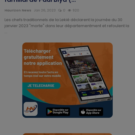
Technologie
Haurizon News
Jan 26, 2023
0
920
Motivation
Les chefs traditionnels de la Lekié déclarent la journée du 30
janvier 2023 "morte" dans leur départementment et refoulent la
...
Politique
Articles Sponsorisés
Education
Santé
Économie
Sport
Culture