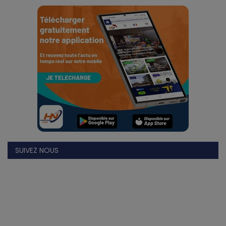
Divers
Actu People
Quiz
Voyages
Monde
Blagues
SUIVEZ NOUS
Religion
Gallery
LifeStyle