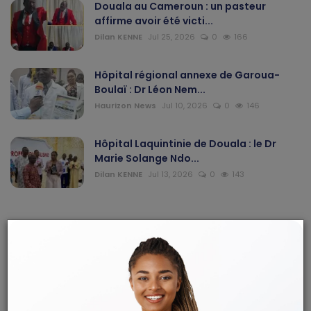
Douala au Cameroun : un pasteur
affirme avoir été victi...
Dilan KENNE
Jul 25, 2026
0
166
Hôpital régional annexe de Garoua-
Boulaï : Dr Léon Nem...
Haurizon News
Jul 10, 2026
0
146
Hôpital Laquintinie de Douala : le Dr
Marie Solange Ndo...
Dilan KENNE
Jul 13, 2026
0
143
ARTICLES RECOMMANDÉS