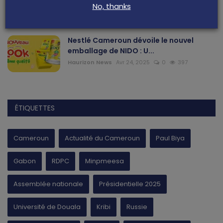
sanitaire des alime...
No, thanks
Haurizon News
Jui 21, 2025
0
465
Nestlé Cameroun dévoile le nouvel
emballage de NIDO : U...
Haurizon News
Avr 24, 2025
0
397
ÉTIQUETTES
Cameroun
Actualité du Cameroun
Paul Biya
Gabon
RDPC
Minpmeesa
Assemblée nationale
Présidentielle 2025
Université de Douala
Kribi
Russie