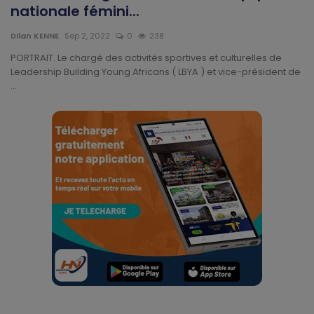
Technologie
nationale fémini...
Dilan KENNE
Sep 2, 2022
0
238
Motivation
PORTRAIT. Le chargé des activités sportives et culturelles de
Leadership Building Young Africans ( LBYA ) et vice-président de
Politique
...
Articles Sponsorisés
Education
Santé
Économie
Sport
Culture