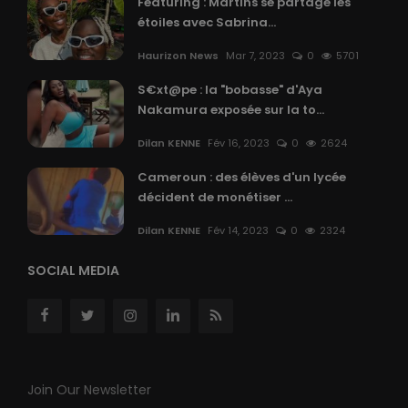
Featuring : Martins se partage les
étoiles avec Sabrina...
Haurizon News
Mar 7, 2023
0
5701
S€xt@pe : la "bobasse" d'Aya
Nakamura exposée sur la to...
Dilan KENNE
Fév 16, 2023
0
2624
Cameroun : des élèves d'un lycée
décident de monétiser ...
Dilan KENNE
Fév 14, 2023
0
2324
SOCIAL MEDIA
Join Our Newsletter