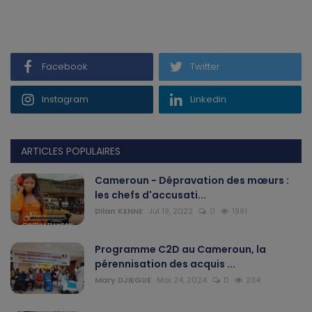
Gabon
Vidéos
Facebook
Twitter
Société
Instagram
Linkedin
Échos des collectivités
ARTICLES POPULAIRES
Chroniques
Cameroun - Dépravation des mœurs :
les chefs d'accusati...
Nécrologie
Dilan KENNE
Jul 19, 2022
0
1991
Éditorial
Programme C2D au Cameroun, la
pérennisation des acquis ...
Langue
Mary DJIEGUE
Mai 24, 2024
0
234
English
Francais