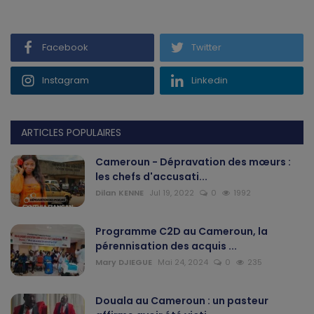
Gabon
Facebook
Twitter
Vidéos
Instagram
Linkedin
Société
Échos des collectivités
ARTICLES POPULAIRES
Cameroun - Dépravation des mœurs :
Chroniques
les chefs d'accusati...
Dilan KENNE
Jul 19, 2022
0
1992
Nécrologie
Programme C2D au Cameroun, la
Éditorial
pérennisation des acquis ...
Mary DJIEGUE
Mai 24, 2024
0
235
Langue
English
Francais
Douala au Cameroun : un pasteur