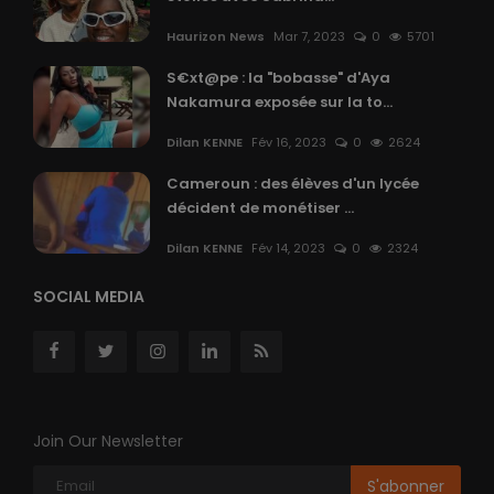
Haurizon News
Mar 7, 2023
0
5701
S€xt@pe : la "bobasse" d'Aya
Nakamura exposée sur la to...
Dilan KENNE
Fév 16, 2023
0
2624
Cameroun : des élèves d'un lycée
décident de monétiser ...
Dilan KENNE
Fév 14, 2023
0
2324
SOCIAL MEDIA
Join Our Newsletter
S'abonner