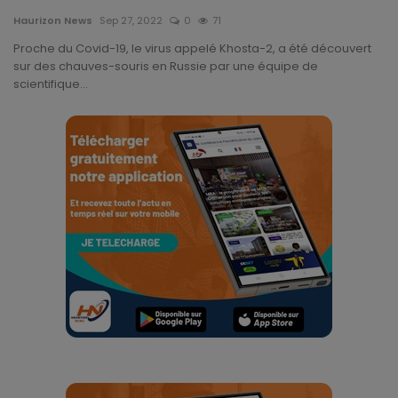
Technologie
Haurizon News
Sep 27, 2022
0
71
Proche du Covid-19, le virus appelé Khosta-2, a été découvert
Motivation
sur des chauves-souris en Russie par une équipe de
scientifique...
Politique
Articles Sponsorisés
Education
Santé
Économie
Sport
Culture