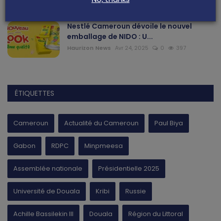
Nestlé Cameroun dévoile le nouvel
emballage de NIDO : U...
Haurizon News
Avr 24, 2025
0
397
ÉTIQUETTES
Cameroun
Actualité du Cameroun
Paul Biya
Gabon
RDPC
Minpmeesa
Assemblée nationale
Présidentielle 2025
Université de Douala
Kribi
Russie
Achille Bassilekin III
Douala
Région du Littoral