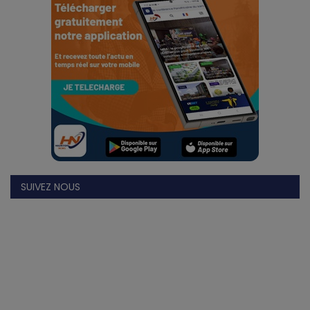
Divers
Actu People
Quiz
Voyages
Monde
SUIVEZ NOUS
Blagues
Religion
Gallery
LifeStyle