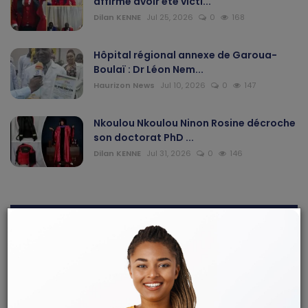
affirme avoir été victi...
Dilan KENNE
Jul 25, 2026
0
168
Hôpital régional annexe de Garoua-
Boulaï : Dr Léon Nem...
Haurizon News
Jul 10, 2026
0
147
Nkoulou Nkoulou Ninon Rosine décroche
son doctorat PhD ...
Dilan KENNE
Jul 31, 2026
0
146
ARTICLES RECOMMANDÉS