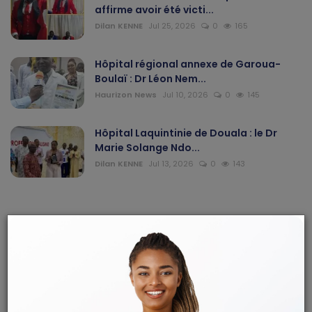
affirme avoir été victi...
Dilan KENNE
Jul 25, 2026
0
165
Hôpital régional annexe de Garoua-
Boulaï : Dr Léon Nem...
Haurizon News
Jul 10, 2026
0
145
Hôpital Laquintinie de Douala : le Dr
Marie Solange Ndo...
Dilan KENNE
Jul 13, 2026
0
143
ARTICLES RECOMMANDÉS