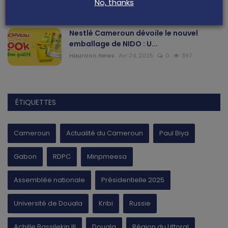
No, thanks
Haurizon News
Jui 21, 2025
0
465
Nestlé Cameroun dévoile le nouvel
emballage de NIDO : U...
Haurizon News
Avr 24, 2025
0
397
ÉTIQUETTES
Cameroun
Actualité du Cameroun
Paul Biya
Gabon
RDPC
Minpmeesa
Assemblée nationale
Présidentielle 2025
Université de Douala
Kribi
Russie
Achille Bassilekin III
Douala
Région du Littoral