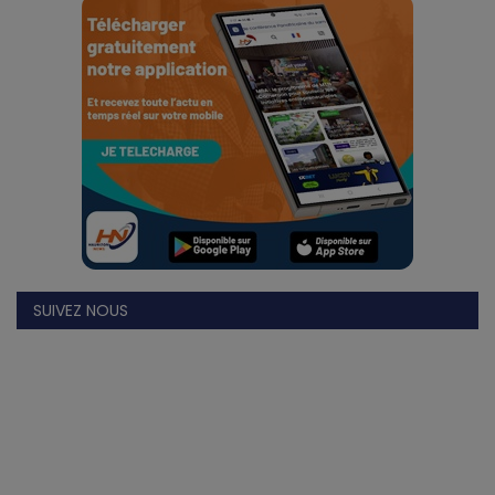
Divers
Actu People
Quiz
Voyages
Monde
Blagues
SUIVEZ NOUS
Religion
Gallery
LifeStyle