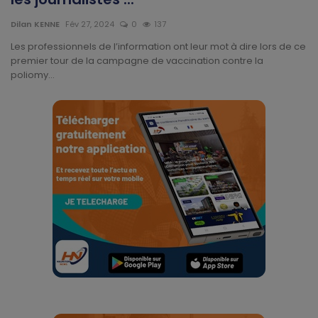
Technologie
Dilan KENNE
Fév 27, 2024
0
137
Motivation
Les professionnels de l’information ont leur mot à dire lors de ce
premier tour de la campagne de vaccination contre la
poliomy...
Politique
Articles Sponsorisés
Education
Santé
Économie
Sport
Culture