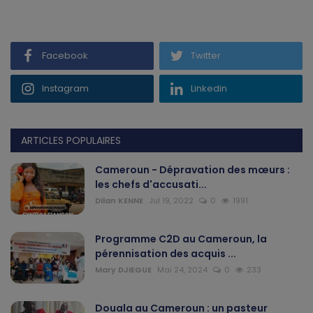
Gabon
Facebook
Twitter
Vidéos
Instagram
Linkedin
Société
Échos des collectivités
ARTICLES POPULAIRES
Chroniques
Cameroun - Dépravation des mœurs :
les chefs d'accusati...
Nécrologie
Dilan KENNE
Jul 19, 2022
0
1991
Éditorial
Programme C2D au Cameroun, la
pérennisation des acquis ...
Langue
Mary DJIEGUE
Mai 24, 2024
0
233
English
Francais
Douala au Cameroun : un pasteur