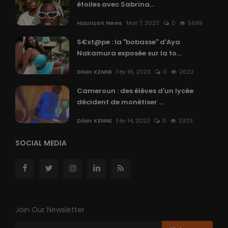
étoiles avec Sabrina...
Haurizon News
Mar 7, 2023
0
5699
S€xt@pe : la "bobasse" d'Aya
Nakamura exposée sur la to...
Dilan KENNE
Fév 16, 2023
0
2622
Cameroun : des élèves d'un lycée
décident de monétiser ...
Dilan KENNE
Fév 14, 2023
0
2323
SOCIAL MEDIA
Join Our Newsletter