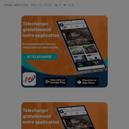
Alain NDOUCK
Mar 22, 2022
0
104
Gabon
Vidéos
Société
Échos des collectivités
Chroniques
Nécrologie
Éditorial
Langue
English
Francais