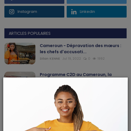
Instagram
Linkedin
ARTICLES POPULAIRES
Cameroun - Dépravation des mœurs :
les chefs d'accusati...
Dilan KENNE
Jul 19, 2022
0
1992
Programme C2D au Cameroun, la
pérennisation des acquis ...
Mary DJIEGUE
Mai 24, 2024
0
235
Douala au Cameroun : un pasteur
affirme avoir été victi...
Dilan KENNE
Jul 25, 2026
0
168