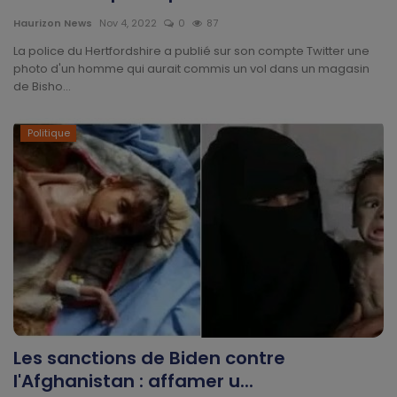
Divers
Haurizon News
Nov 4, 2022
0
87
La police du Hertfordshire a publié sur son compte Twitter une
Actu People
photo d'un homme qui aurait commis un vol dans un magasin
de Bisho...
Quiz
Politique
Voyages
Monde
Blagues
Religion
Gallery
Les sanctions de Biden contre
LifeStyle
l'Afghanistan : affamer u...