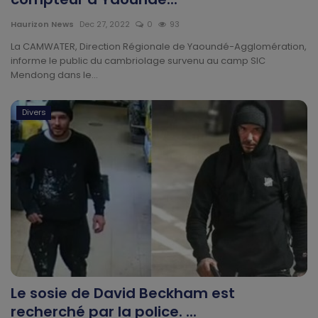
Technologie
Haurizon News
Dec 27, 2022
0
93
Motivation
La CAMWATER, Direction Régionale de Yaoundé-Agglomération,
informe le public du cambriolage survenu au camp SIC
Mendong dans le...
Politique
Articles Sponsorisés
Divers
Education
Santé
Économie
Sport
Le sosie de David Beckham est
Culture
recherché par la police. ...