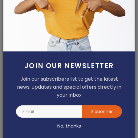
Hôpital régional annexe de Garoua-
Boulaï : Dr Léon Nem...
Haurizon News
Jul 10, 2026
0
147
Nkoulou Nkoulou Ninon Rosine décroche
son doctorat PhD ...
Dilan KENNE
Jul 31, 2026
0
146
JOIN OUR NEWSLETTER
ARTICLES RECOMMANDÉS
Join our subscribers list to get the latest
news, updates and special offers directly in
your inbox
S'abonner
No, thanks
Articles Sponsorisés