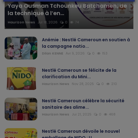
Yaya Ousman Tchounkeu Batchamen, de
la technique à l’en...
Haurizon News
Jul 18, 2026
0
74
Anémie : Nestlé Cameroun en soutien à
la campagne natio...
Dilan KENNE
Avr 9, 2026
0
153
Nestlé Cameroun se félicite de la
clarification du Mini...
Haurizon News
Nov 28, 2025
0
210
Nestlé Cameroun célèbre la sécurité
sanitaire des alime...
Haurizon News
Jui 21, 2025
0
468
Nestlé Cameroun dévoile le nouvel
emballage de NIDO : U...