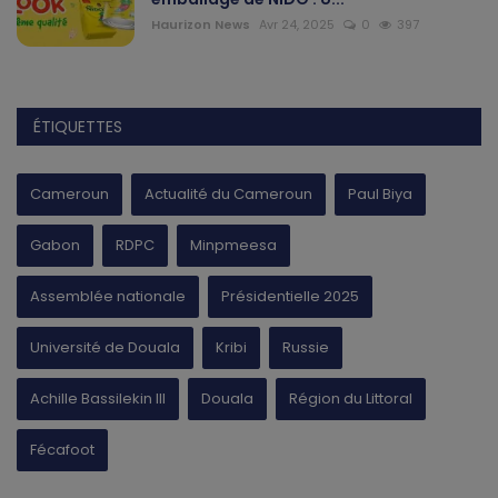
Haurizon News
Avr 24, 2025
0
397
ÉTIQUETTES
Cameroun
Actualité du Cameroun
Paul Biya
Gabon
RDPC
Minpmeesa
Assemblée nationale
Présidentielle 2025
Université de Douala
Kribi
Russie
Achille Bassilekin III
Douala
Région du Littoral
Fécafoot