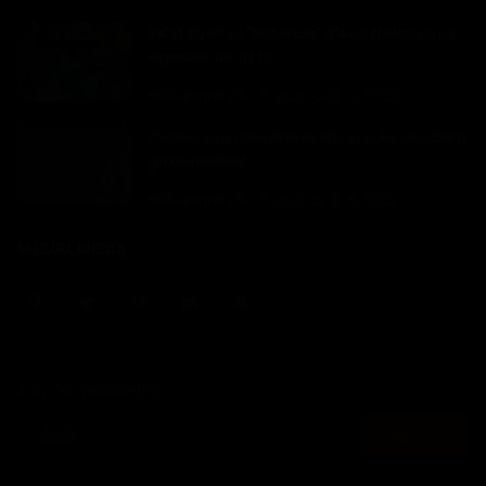
S€xt@pe : la "bobasse" d'Aya Nakamura
exposée sur la to...
Dilan KENNE
Fév 16, 2023
0
2623
Cameroun : des élèves d'un lycée décident
de monétiser ...
Dilan KENNE
Fév 14, 2023
0
2323
SOCIAL MEDIA
Join Our Newsletter
S'abonner