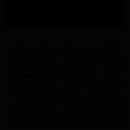
Divers
Actu People
Quiz
Rassemblés ce matin sis esplanade du Stade Mbappe,
Voyages
dans le premier arrondissement de la ville de Douala, ils
sont de plusieurs âges à se donner rendez-vous au
Monde
dernier jour de l'EBAMBU. Anciennes gloires du football
camerounais, femmes commes hommes ont battu le
Blagues
pavé sur une distance de 7KM dans la ville de Douala.
Sur l'itinéraire Stade Mbappe Leppe - Cimetière Njo Njo
Religion
en passant par les Services du Gouverneur du Littoral,
Marché aux fleurs et Carrefour Hôtel de l'air, les
Gallery
marcheurs étaient motivés par l'ambiance qui sévissait
dans les rangs à travers de la musique distillée par un
LifeStyle
orchestre mobile. Aux sons patriotiques et nationaux,