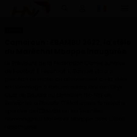
Football
Connexion
Inscription
Cameroun : EBAMBU 2022, la stèle
du Maréchal Mbappe inaugurée
Accueil
Le Président de la Fédération Camerounaise
Télécharger l'application Haurizon
de Football ( Fécafoot ), Samuel Eto'o a
News sur Google Play et Play Store
procédé ce matin au dévoilement de la stèle
en hommage à l'ancien attaquant de l'Oryx
A Propos
Club de Douala au cimetière Njo Njo de
Bonapriso à Douala. C'était après la marche
Contact
sportive de l'EBAMBU ou les journées
hommage au Maréchal Mbappe dont c'était
Environnement
l'apothéose.