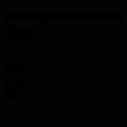
ARTICLES POPULAIRES
Cameroun - Dépravation des mœurs :
les chefs d'accusati...
Dilan KENNE
Jul 19, 2022
0
1991
Programme C2D au Cameroun, la
pérennisation des acquis ...
Mary DJIEGUE
Mai 24, 2024
0
234
Douala au Cameroun : un pasteur
affirme avoir été victi...
Dilan KENNE
Jul 25, 2026
0
166
Hôpital régional annexe de Garoua-
Boulaï : Dr Léon Nem...
Haurizon News
Jul 10, 2026
0
146