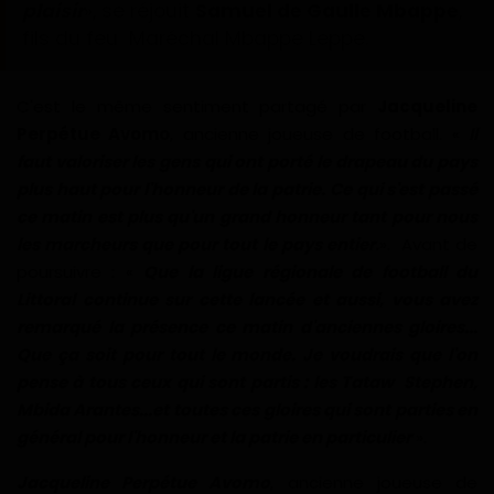
plaisir
», se réjouit
Samuel de Gaulle Mbappe
,
fils du feu Maréchal Mbappe Leppe.
C'est le même sentiment partagé par
Jacqueline
Perpétue Avomo
, ancienne joueuse de football. «
Il
faut valoriser les gens qui ont porté le drapeau du pays
plus haut pour l'honneur de la patrie. Ce qui s'est passé
ce matin est plus qu'un grand honneur tant pour nous
les marcheurs que pour tout le pays entier
.
». Avant de
poursuivre : «
Que la ligue régionale de football du
Littoral continue sur cette lancée et aussi, vous avez
remarqué la présence ce matin d'anciennes gloires...
Que ça soit pour tout le monde. Je voudrais que l'on
pense à tous ceux qui sont partis : les Tataw Stephen,
Mbida Arantes...et toutes ces gloires qui sont parties en
général pour l'honneur et la patrie en particulier
».
Jacqueline Perpétue Avomo
, ancienne joueuse de