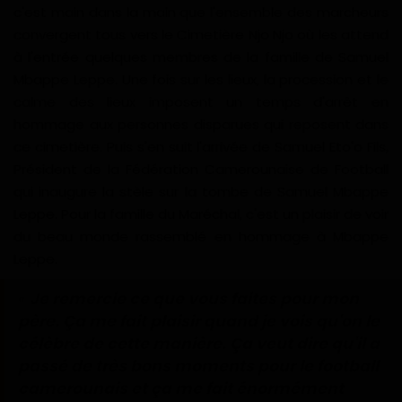
c'est main dans la main que l'ensemble des marcheurs
Gabon
convergent tous vers le Cimetière Njo Njo où les attend
à l'entrée quelques membres de la famille de Samuel
Vidéos
Mbappe Leppe. Une fois sur les lieux, la procession et le
calme des lieux imposent un temps d'arrêt en
Société
hommage aux personnes disparues qui reposent dans
ce cimetière. Puis s'en suit l'arrivée de Samuel Eto'o Fils,
Échos des collectivités
Président de la Fédération Camerounaise de Football
qui inaugure la stèle sur la tombe de Samuel Mbappe
Chroniques
Leppe. Pour la famille du Maréchal, c'est un plaisir de voir
du beau monde rassemblé en hommage à Mbappe
Nécrologie
Leppe.
«
Je remercie ce que vous faites pour mon
Éditorial
père. Ça me fait plaisir quand je vois qu'on le
célèbre de cette manière. Ça veut dire qu'il a
Langue
passé de très bons moments pour le football
English
Francais
camerounais et ça me fait énormément