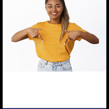
Haurizon News
Jan 18, 2025
0
112
TKC de Yaoundé, le nouveau projet du
club bientôt sous les feux d...
Haurizon News
Oct 23, 2024
0
189
COMMENTAIRES
COMMENTAIRES FACEBOOK
Nom
Email
Commentaire