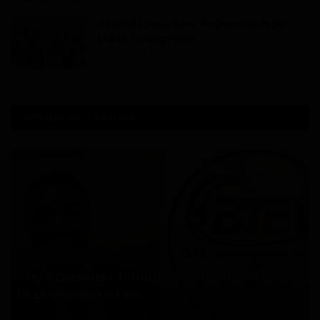
Hôpital Laquintinie de Douala : le Dr
Marie Solange Ndo...
Dilan KENNE
Jul 13, 2026
0
143
ARTICLES RECOMMANDÉS
Articles Sponsorisés
Yaya Ousman Tchounkeu Batchamen, de
la technique à l’en...
Haurizon News
Jul 18, 2026
0
72