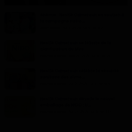
Anémie : Nestlé Cameroun en soutien à
la campagne natio...
Dilan KENNE
Avr 9, 2026
0
153
Nestlé Cameroun se félicite de la
clarification du Mini...
Haurizon News
Nov 28, 2025
0
207
Nestlé Cameroun célèbre la sécurité
sanitaire des alime...
Haurizon News
Jui 21, 2025
0
465
Nestlé Cameroun dévoile le nouvel
emballage de NIDO : U...
Haurizon News
Avr 24, 2025
0
397