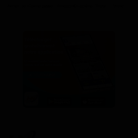
Aimer
Je n'aime pas
Love
Amusant
En colère
Triste
Wow