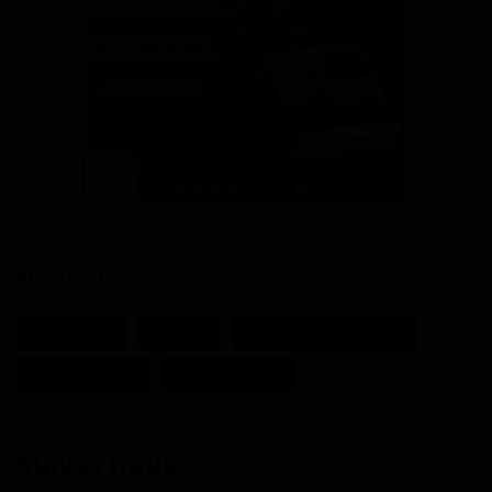
Étiquettes:
EBAMBU 2022
Fécafoot
Maréchal Mbappe Leppe
Samuel Eto'o Fils
Cimetière Njo Njo
Suivez nous