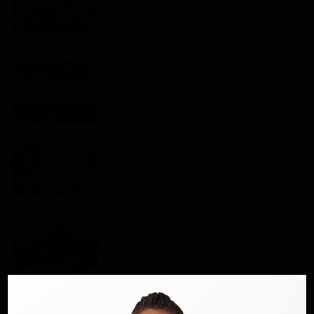
Qatar 2022 : Les lions au niveau
pendant une mi-temps
Haurizon News
Nov 25, 2022
0
104
MTN Elite One : La 9e journée enflamme
les terrains, des victoire...
Haurizon News
Jan 27, 2025
0
155
Football: Les Fauves du Bas - Oubangui
remettent Rigobert Song so...
Haurizon News
Mar 6, 2025
0
210
Éliminatoires zone Afrique du Mondial
2026 : La FÉCAFOOT déjà plo...
Haurizon News
Oct 10, 2025
0
104
Newcastle – Bournemouth : Une
confrontation passionnante en Premi...