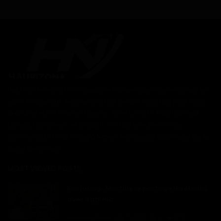
Haurizon News est un magazine indépendant camerounais en
ligne 100% gratuit. Nous avons tout ce qu'il vous faut pour vous
brancher et/ou tenir en haleine : Divers, Santé, Flash spécial
Monde, Économie... et le Sport. Contacter notre service
commercial et marketing à travers les canaux disponible sur la
page de contact
MOST VIEWED POSTS
Featuring : Martins se partage les étoiles
avec Sabrina...
Haurizon News
Mar 7, 2023
0
5701