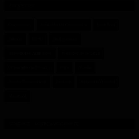
ÉTIQUETTES
Cameroun
Actualité du Cameroun
Paul Biya
Gabon
RDPC
Minpmeesa
Assemblée nationale
Présidentielle 2025
Université de Douala
Kribi
Russie
Achille Bassilekin III
Douala
Région du Littoral
Fécafoot
SONDAGE - VOTRE AVIS COMPTE