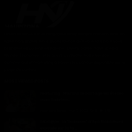
Haurizon News est un magazine indépendant camerounais en
ligne 100% gratuit. Nous avons tout ce qu'il vous faut pour vous
brancher et/ou tenir en haleine : Divers, Santé, Flash spécial
Monde, Économie... et le Sport. Contacter notre service
commercial et marketing à travers les canaux disponible sur la
page de contact
MOST VIEWED POSTS
Featuring : Martins se partage les étoiles
avec Sabrina...
Haurizon News
Mar 7, 2023
0
5701
S€xt@pe : la "bobasse" d'Aya Nakamura
exposée sur la to...