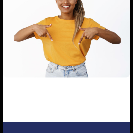
Suivez nous
ARTICLE PRÉCÉDENT
Bill Gates consacrera la majeure partie de son
engagement de 200 milliards de do...
ARTICLE SUIVANT
La campagne mondiale d’Invest Hong Kong relie
l’Europe de l’Est, l’Afrique et le...