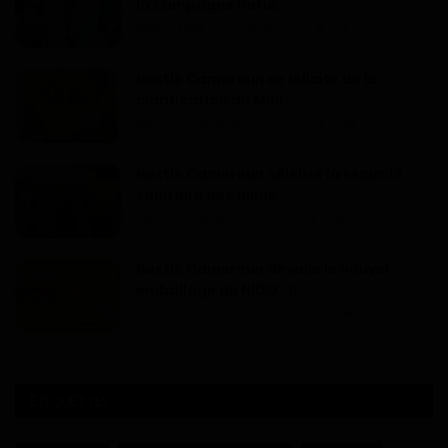
la campagne natio...
Dilan KENNE
Avr 9, 2026
0
153
Nestlé Cameroun se félicite de la
clarification du Mini...
Haurizon News
Nov 28, 2025
0
207
Nestlé Cameroun célèbre la sécurité
sanitaire des alime...
Haurizon News
Jui 21, 2025
0
465
Nestlé Cameroun dévoile le nouvel
emballage de NIDO : U...
Haurizon News
Avr 24, 2025
0
397
ÉTIQUETTES