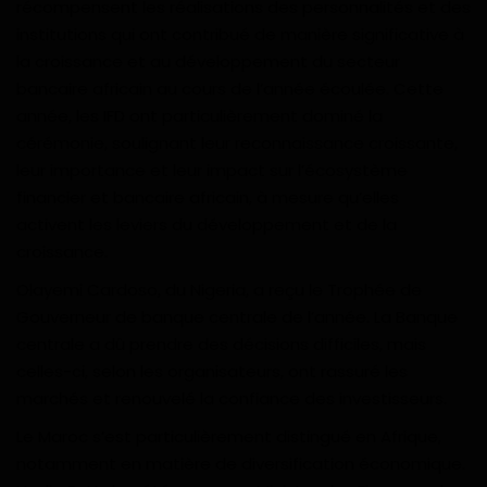
récompensent les réalisations des personnalités et des
Gabon
institutions qui ont contribué de manière significative à
la croissance et au développement du secteur
Vidéos
bancaire africain au cours de l’année écoulée. Cette
année, les IFD ont particulièrement dominé la
Société
cérémonie, soulignant leur reconnaissance croissante,
leur importance et leur impact sur l’écosystème
financier et bancaire africain, à mesure qu’elles
Échos des collectivités
activent les leviers du développement et de la
croissance.
Chroniques
Olayemi Cardoso, du Nigeria, a reçu le Trophée de
Nécrologie
Gouverneur de banque centrale de l’année. La Banque
centrale a dû prendre des décisions difficiles, mais
Éditorial
celles-ci, selon les organisateurs, ont rassuré les
marchés et renouvelé la confiance des investisseurs.
Langue
Le Maroc s’est particulièrement distingué en Afrique,
English
Francais
notamment en matière de diversification économique.