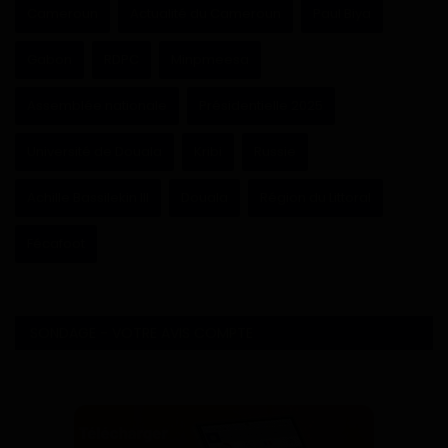
Cameroun
Actualité du Cameroun
Paul Biya
Gabon
RDPC
Minpmeesa
Assemblée nationale
Présidentielle 2025
Université de Douala
Kribi
Russie
Achille Bassilekin III
Douala
Région du Littoral
Fécafoot
SONDAGE - VOTRE AVIS COMPTE