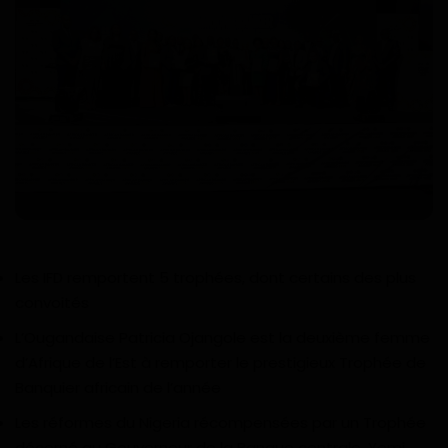
Technologie
Motivation
Politique
Articles Sponsorisés
Education
Santé
Les IFD remportent 5 trophées, dont certains des plus
convoités
Économie
L’Ougandaise Patricia Ojangole est la deuxième femme
d’Afrique de l’Est à remporter le prestigieux Trophée de
Sport
Banquier africain de l’année
Culture
Les réformes du Nigeria récompensées par un Trophée
décerné au Gouverneur de la Banque centrale, Yemi