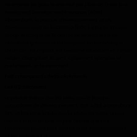
cérémonie de gala, sponsorisé par l’African Trade and
Investment Development Insurance (ATIDI).
Afreximbank, la Banque d’investissement et de
développement de la CEDEAO (BIDC), Atlantic Finance
Group, la Banque de l’industrie du Nigeria, le Fonds
africain de garantie et de coopération économique
(FAGACE), 4G Capital, IFG Executive Education et African
Hidden Champions étaient également sponsors et
partenaires de l’événement.
Faits marquants de la cérémonie
Les IFD dominent
La prédominance des IFD telles que la Banque
ougandaise de développement, TDB, ATIDI, Afreximbank,
AFC et BOI dans la liste des lauréats de cette année
montre le rôle de plus en plus central que ces
institutions jouent pour catalyser les investissements
et les projets sur le continent.