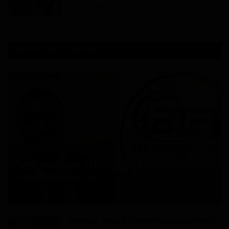
Dilan KENNE
Jul 13, 2026
0
143
ARTICLES RECOMMANDÉS
Articles Sponsorisés
Yaya Ousman Tchounkeu Batchamen, de
la technique à l’en...
Haurizon News
Jul 18, 2026
0
72
Anémie : Nestlé Cameroun en soutien à