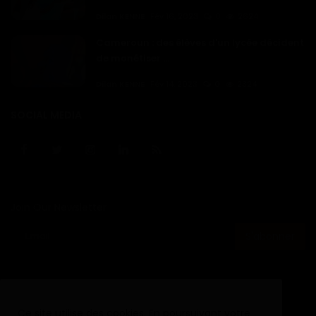
Dilan KENNE
Fév 16, 2023
0
2624
Cameroun : des élèves d'un lycée décident
de monétiser ...
Dilan KENNE
Fév 14, 2023
0
2324
SOCIAL MEDIA
Join Our Newsletter
S'abonner
Ce site utilise des cookies. En poursuivant votre