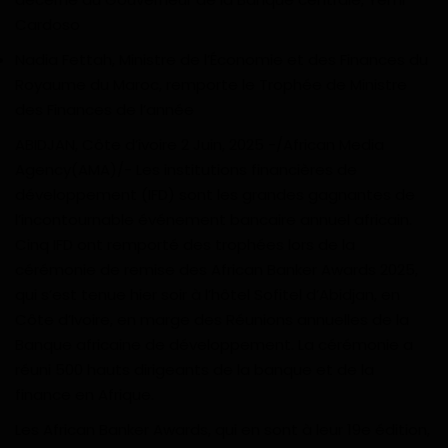
Divers
Cardoso
Nadia Fettah, Ministre de l’Économie et des Finances du
Actu People
Royaume du Maroc, remporte le Trophée de Ministre
des Finances de l’année
Quiz
ABIDJAN, Côte d’ivoire 2 Juin, 2025 -/African Media
Agency(AMA)/- Les institutions financières de
Voyages
développement (IFD) sont les grandes gagnantes de
l’incontournable événement bancaire annuel africain.
Monde
Cinq IFD ont remporté des trophées lors de la
cérémonie de remise des African Banker Awards 2025,
Blagues
qui s’est tenue hier soir à l’hôtel Sofitel d’Abidjan, en
Côte d’Ivoire, en marge des Réunions annuelles de la
Religion
Banque africaine de développement. La cérémonie a
réuni 500 hauts dirigeants de la banque et de la
Gallery
finance en Afrique.
LifeStyle
Les African Banker Awards, qui en sont à leur 19e édition,