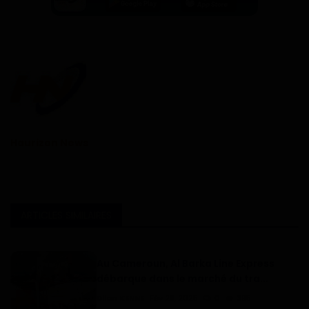
Haurizon News
ARTICLES SIMILAIRES
Au Cameroun, Al Barka Line Express
débarque dans le marché du tra...
Dilan KENNE
Fév 28, 2025
0
395