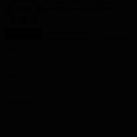
Numérique - Fintech : M2U money, le
produit innovant de UBA Came...
Dilan KENNE
Dec 2, 2022
0
127
COMMENTAIRES
COMMENTAIRES FACEBOOK
Nom
Email
Commentaire