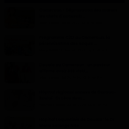
Cameroun - Dépravation des mœurs :
les chefs d'accusati...
Dilan KENNE
Jul 19, 2022
0
1991
Programme C2D au Cameroun, la
pérennisation des acquis ...
Mary DJIEGUE
Mai 24, 2024
0
234
Douala au Cameroun : un pasteur
affirme avoir été victi...
Dilan KENNE
Jul 25, 2026
0
166
Hôpital régional annexe de Garoua-
Boulaï : Dr Léon Nem...
Haurizon News
Jul 10, 2026
0
146
Hôpital Laquintinie de Douala : le Dr
Marie Solange Ndo...