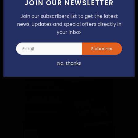
JOIN OUR NEWSLETTER
QUELLE EST TA RÉACTION?
Join our subscribers list to get the latest
0
0
0
0
0
0
0
news, updates and special offers directly in
your inbox
Aimer
Je n'aime pas
Love
Amusant
En colère
Triste
Wow
S'abonner
No, thanks