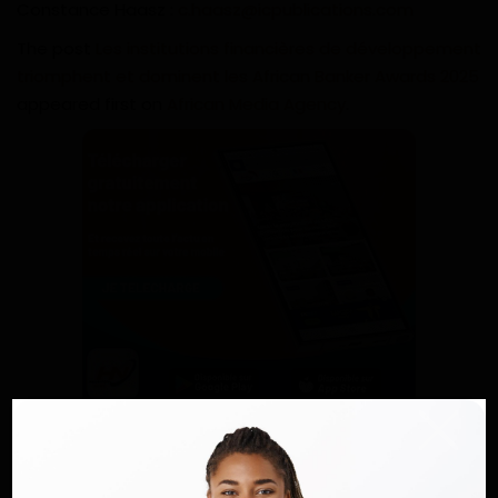
Constance Haasz :
c.haasz@icpublications.com
The post
Les institutions financières de développement
triomphent et dominent les African Banker Awards 2025
appeared first on
African Media Agency
.
Continuez la lecture