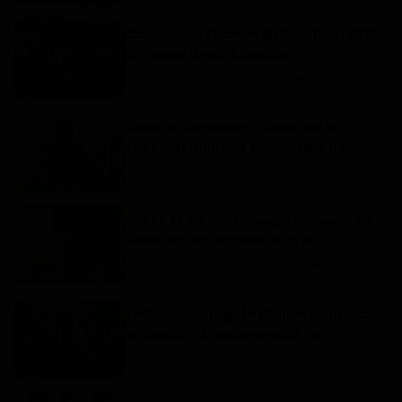
Cameroun / Grande distribution : CFAO
se donne à voir à Douala
Dilan KENNE
Nov 10, 2023
0
157
Made in Cameroon : Zoom sur le
chocolat Nourella, nouvel allié de...
Dilan KENNE
Oct 11, 2023
0
419
YATTS TAXIS : un concept innovant de
transformation sociale et ur...
Haurizon News
Oct 28, 2022
0
111
[Publi-reportage] - Degree Insurance,
un parfum de changement de ...
Dilan KENNE
Mai 10, 2022
1
122