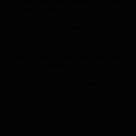
Nadia Fettah a été reconnue Ministre des Finances de
l’année pour sa gestion macroéconomique rigoureuse.
Le professeur Vincent Nmehielle, Secrétaire général de
la Banque africaine de développement, a rendu
hommage à IC Publications et au magazine New
African en particulier pour avoir représenté la voix de
l’Afrique sur la scène internationale, lorsqu’en 2007, il
était le seul magazine à offrir une perspective africaine
sur les affaires internationales.
S’exprimant lors de la cérémonie, Omar Ben Yedder,
président du jury des Trophées, a identifié le secteur
privé et les banques comme essentiels à la
transformation du continent :
« Thomas Sankara a dit que ceux qui vous nourrissent
vous gouvernent. Pour paraphraser ses propos, on
pourrait dire que ceux qui vous financent vous
gouvernent. Nous avons besoin de banques africaines