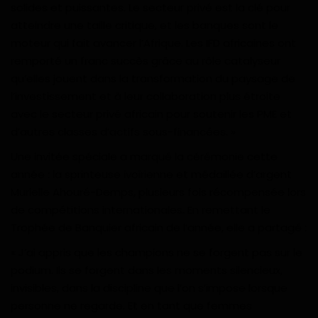
solides et puissantes. Le secteur privé est la clé pour
atteindre une taille critique, et les banques sont le
moteur qui fait avancer l’Afrique. Les IFD africaines ont
remporté un franc succès grâce au rôle catalyseur
qu’elles jouent dans la transformation du paysage de
l’investissement et à leur collaboration plus étroite
avec le secteur privé africain pour soutenir les PME et
d’autres classes d’actifs sous-financées. »
Une invitée spéciale a marqué la cérémonie cette
année : la sprinteuse ivoirienne et médaillée d’argent
Murielle Ahouré-Demps, plusieurs fois récompensée lors
de compétitions internationales. En remettant le
Trophée de Banquier africain de l’année, elle a partagé :
« J’ai appris que les champions ne se forgent pas sur le
podium. Ils se forgent dans les moments silencieux,
invisibles, dans la discipline que l’on s’impose lorsque
personne ne regarde. Et en tant que femmes