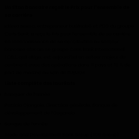
Un titan bancaire reçoit le Prix pour l’ensemble de
sa carrière
Idrissa Nassa, entrepreneur burkinabè et PDG du groupe
Coris Bank, a reçu le Prix pour l’ensemble de sa carrière
en reconnaissance de sa contribution au secteur
bancaire africain. Le groupe Coris Bank International
(CBI), qu’il dirige, est aujourd’hui un acteur majeur du
continent avec des opérations dans 11 pays et 10 % de
part de marché au sein de l’UEMOA.
Liste complète des lauréats
Banquier de l’année
Patricia Ojangole, Directrice générale, Banque de
développement de l’Ouganda
Banque de l’année
Trade and Development Bank Group (TDB Group)