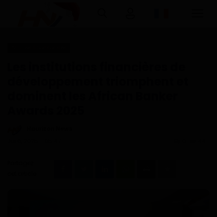
Articles Sponsorisés
Connexion
Inscription
Les institutions financières de
développement triomphent et
Accueil
dominent les African Banker
Awards 2025
Télécharger l'application Haurizon
News sur Google Play et Play Store
Haurizon News
Jui 6, 2025 - 05:47
0
44
A Propos
Partagez
Contact
cet article :
Environnement