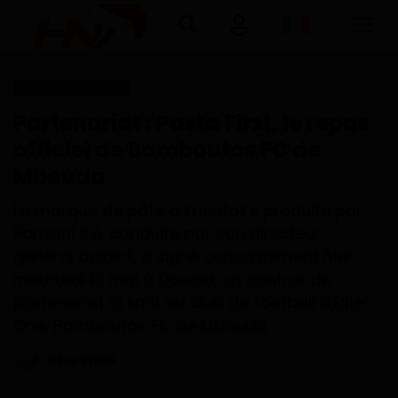
Articles Sponsorisés
Connexion
Inscription
Partenariat : Pasta First, le repas
officiel de Bamboutos FC de
Accueil
Mbouda
Télécharger l'application Haurizon
La marque de pâte alimentaire produite par
News sur Google Play et Play Store
Panzani S.A. conduite par son directeur
général adjoint, a signé conjointement hier
A Propos
mercredi 10 mai à Douala, un contrat de
partenariat la liant au club de football d'Elite
Contact
One, Bamboutos FC de Mbouda.
Environnement
Dilan KENNE
Mai 11, 2023 - 09:47