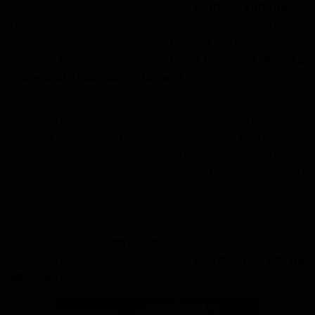
joueurs, d'après Stella Sialeu. Et de
Mathias Tangue
de
l'Association des supporters de Bamboutos FC de
Mbouda, de trouver en ce partenariat qui lie son club à
la Pasta First, un "
support
". «
Pasta First nous donne à
manger et il nous donne l'argent
», conclut-il.
En clair, c'est un contrat d'une durée de deux ans signé
entre Bamboutos FC de Mbouda et La Pasta First. Avec
le début des play-offs du championnat de football Elite
One ce dimanche 14 mai à Douala, la marque de
spaghetti compte se déployer à travers un stand
d'exposition au Stade de la Réunification de Bépanda.
Les Mangwa boys Bamboutos FC de Mbouda ouvriront
le bal dans un match d'ouverture face au Canon Sportif
de Yaoundé.
La Pasta First
est donc l'effigie et le
repas officiels des joueurs de
Bamboutos FC de
Mbouda
sur toute la durée du championnat.