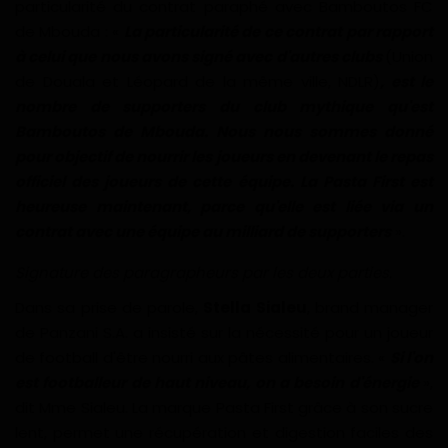
particularité du contrat paraphé avec Bamboutos FC
Gabon
de Mbouda : «
La particularité de ce contrat par rapport
à celui que nous avons signé avec d'autres clubs
(Union
Vidéos
de Douala et Léopard de la même ville, NDLR)
, est le
nombre de supporters du club mythique qu'est
Bamboutos de Mbouda. Nous nous sommes donné
Société
pour objectif de nourrir les joueurs en devenant le repas
officiel des joueurs de cette équipe. La Pasta First est
Échos des collectivités
heureuse maintenant, parce qu'elle est liée via un
contrat avec une équipe au milliard de supporters
».
Chroniques
Signature des paragrapheurs par les deux parties.
Nécrologie
Dans sa prise de parole,
Stella Sialeu
, brand manager
de Panzani S.A. a insisté sur la nécessité pour un joueur
Éditorial
de football d'être nourri aux pâtes alimentaires. «
Si l'on
est footballeur de haut niveau, on a besoin d'énergie
»,
Langue
dit Mme Sialeu. La marque Pasta First grâce à son sucre
English
Francais
lent, permet une récupération et digestion faciles des