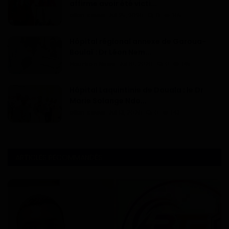
affirme avoir été victi...
Dilan KENNE
Jul 25, 2026
0
165
Hôpital régional annexe de Garoua-
Boulaï : Dr Léon Nem...
Haurizon News
Jul 10, 2026
0
145
Hôpital Laquintinie de Douala : le Dr
Marie Solange Ndo...
Dilan KENNE
Jul 13, 2026
0
143
ARTICLES RECOMMANDÉS