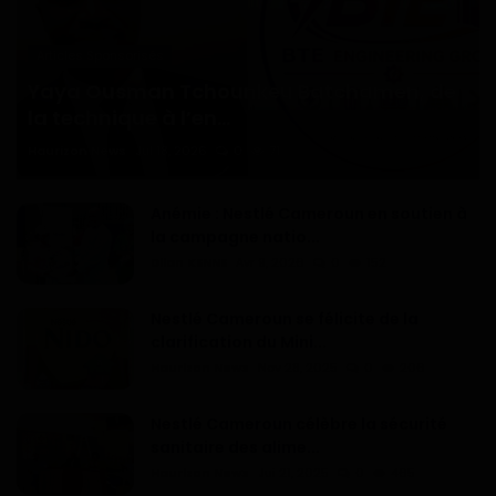
Articles Sponsorisés
Yaya Ousman Tchounkeu Batchamen, de
la technique à l’en...
Haurizon News
Jul 18, 2026
0
71
Anémie : Nestlé Cameroun en soutien à
la campagne natio...
Dilan KENNE
Avr 9, 2026
0
152
Nestlé Cameroun se félicite de la
clarification du Mini...
Haurizon News
Nov 28, 2025
0
206
Nestlé Cameroun célèbre la sécurité
sanitaire des alime...
Haurizon News
Jui 21, 2025
0
465