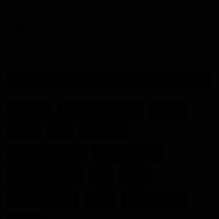
Nestlé Cameroun dévoile le nouvel
emballage de NIDO : U...
Haurizon News
Avr 24, 2025
0
397
ÉTIQUETTES
Cameroun
Actualité du Cameroun
Paul Biya
Gabon
RDPC
Minpmeesa
Assemblée nationale
Présidentielle 2025
Université de Douala
Kribi
Russie
Achille Bassilekin III
Douala
Région du Littoral