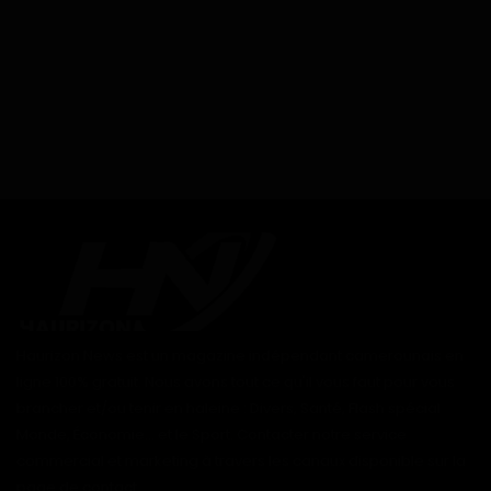
Haurizon News est un magazine indépendant camerounais en
ligne 100% gratuit. Nous avons tout ce qu'il vous faut pour vous
brancher et/ou tenir en haleine : Divers, Santé, Flash spécial
Monde, Économie... et le Sport. Contacter notre service
commercial et marketing à travers les canaux disponible sur la
page de contact