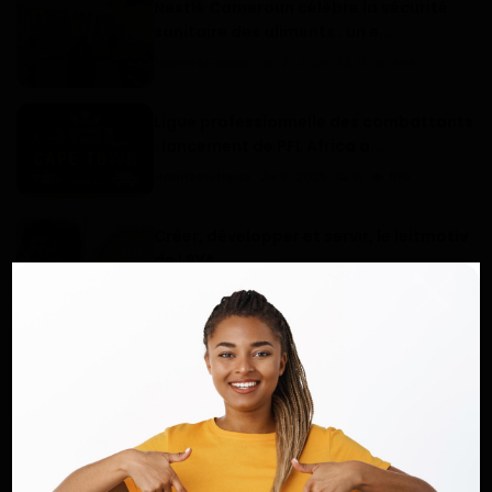
Nestlé Cameroun célèbre la sécurité
sanitaire des aliments : un e...
Haurizon News
Jui 21, 2025
0
465
Ligue professionnelle des combattants
: lancement de PFL Africa a...
Haurizon News
Jui 6, 2025
0
100
Créer, développer et servir, le leitmotiv
de LBYA
Haurizon News
Aoû 25, 2022
0
183
COMMENTAIRES
COMMENTAIRES FACEBOOK
Nom