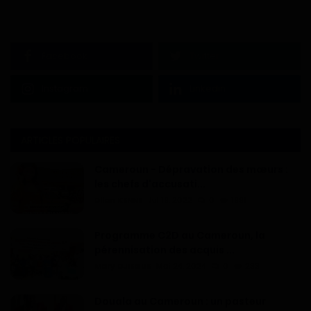
Facebook
Twitter
Instagram
Linkedin
ARTICLES POPULAIRES
Cameroun - Dépravation des mœurs :
les chefs d'accusati...
Dilan KENNE
Jul 19, 2022
0
1991
Programme C2D au Cameroun, la
pérennisation des acquis ...
Mary DJIEGUE
Mai 24, 2024
0
233
Douala au Cameroun : un pasteur