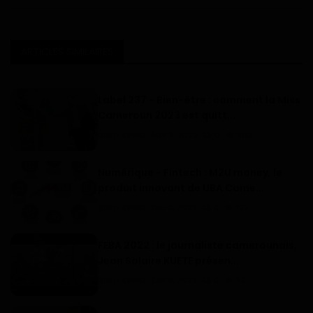
ARTICLES SIMILAIRES
Label 237 - Bien-être : comment la Miss
Cameroun 2023 est quitt...
Dilan KENNE
Mar 8, 2023
0
303
Numérique - Fintech : M2U money, le
produit innovant de UBA Came...
Dilan KENNE
Dec 2, 2022
0
127
FEBA 2022 : le journaliste camerounais,
Jean Solaire KUETE présen...
Dilan KENNE
Oct 6, 2022
0
82