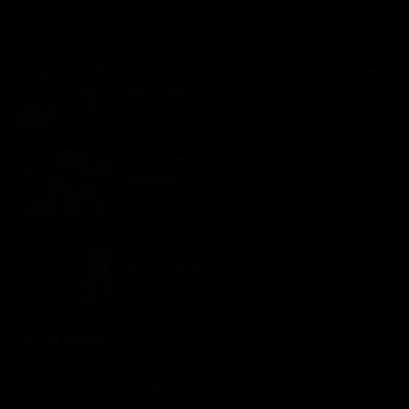
MOST VIEWED POSTS
Featuring : Martins se partage les étoiles
avec Sabrina...
Haurizon News
Mar 7, 2023
0
5700
S€xt@pe : la "bobasse" d'Aya Nakamura
exposée sur la to...
Dilan KENNE
Fév 16, 2023
0
2622
Cameroun : des élèves d'un lycée décident
de monétiser ...
Dilan KENNE
Fév 14, 2023
0
2323
SOCIAL MEDIA