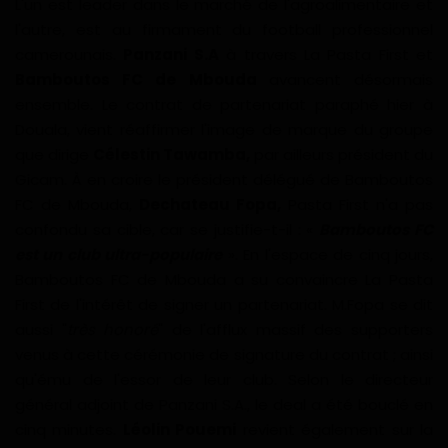
L'un est leader dans le marché de l'agroalimentaire et
Divers
l'autre, est au firmament du football professionnel
camerounais.
Panzani S.A
à travers La Pasta First et
Actu People
Bamboutos FC de Mbouda
avancent désormais
ensemble. Le contrat de partenariat paraphé hier à
Quiz
Douala, vient réaffirmer l'image de marque du groupe
que dirige
Célestin Tawamba,
par ailleurs président du
Voyages
Gicam. À en croire le président délégué de Bamboutos
FC de Mbouda,
Dechateau Fopa,
Pasta First n'a pas
Monde
confondu sa cible, car se justifie-t-il : «
Bamboutos FC
est un club ultra-populaire
». En l'espace de cinq jours,
Blagues
Bamboutos FC de Mbouda a su convaincre La Pasta
First de l'intérêt de signer un partenariat. M.Fopa se dit
Religion
aussi "
très honoré
" de l'afflux massif des supporters
venus à cette cérémonie de signature du contrat ; ainsi
Gallery
qu'ému de l'essor de leur club. Selon le directeur
général adjoint de Panzani S.A., le deal a été bouclé en
LifeStyle
cinq minutes.
Léolin Pouemi
revient également sur la