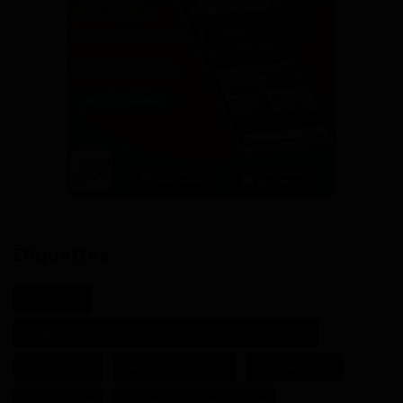
Étiquettes:
Cameroun
Partenariat Bamboutos FC - Panzani Cameroun S.A.
La Pasta First
Célestin Tawamba
Mangwa boys
MTN Elite One
Canon Sportif de Yaoundé