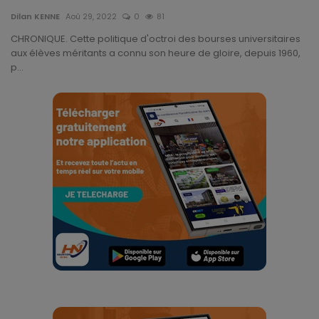
Technologie
Dilan KENNE
Aoû 29, 2022
0
81
CHRONIQUE. Cette politique d'octroi des bourses universitaires
Motivation
aux élèves méritants a connu son heure de gloire, depuis 1960,
p...
Politique
Articles Sponsorisés
Education
Santé
Économie
Sport
Culture