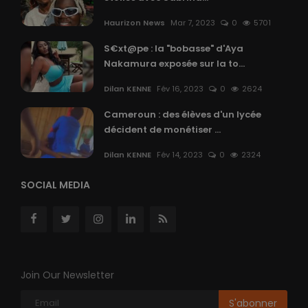
Haurizon News
Mar 7, 2023
0
5701
S€xt@pe : la "bobasse" d'Aya
Nakamura exposée sur la to...
Dilan KENNE
Fév 16, 2023
0
2624
Cameroun : des élèves d'un lycée
décident de monétiser ...
Dilan KENNE
Fév 14, 2023
0
2324
SOCIAL MEDIA
Join Our Newsletter
S'abonner