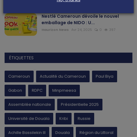
Nestlé Cameroun dévoile le nouvel
emballage de NIDO : U...
Haurizon News
Avr 24, 2025
0
397
ÉTIQUETTES
Cameroun
Actualité du Cameroun
Paul Biya
Gabon
RDPC
Minpmeesa
Assemblée nationale
Présidentielle 2025
Université de Douala
Kribi
Russie
Achille Bassilekin III
Douala
Région du Littoral