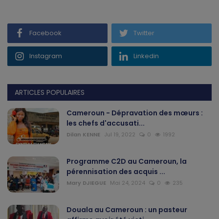
Gabon
Facebook
Twitter
Vidéos
Instagram
Linkedin
Société
Échos des collectivités
ARTICLES POPULAIRES
Cameroun - Dépravation des mœurs :
Chroniques
les chefs d'accusati...
Dilan KENNE
Jul 19, 2022
0
1992
Nécrologie
Programme C2D au Cameroun, la
Éditorial
pérennisation des acquis ...
Mary DJIEGUE
Mai 24, 2024
0
235
Langue
English
Francais
Douala au Cameroun : un pasteur