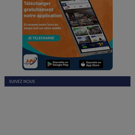
Divers
Actu People
Quiz
Voyages
Monde
SUIVEZ NOUS
Blagues
Religion
Gallery
LifeStyle