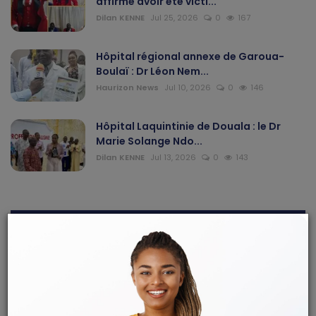
affirme avoir été victi...
Dilan KENNE
Jul 25, 2026
0
167
Hôpital régional annexe de Garoua-
Boulaï : Dr Léon Nem...
Haurizon News
Jul 10, 2026
0
146
Hôpital Laquintinie de Douala : le Dr
Marie Solange Ndo...
Dilan KENNE
Jul 13, 2026
0
143
ARTICLES RECOMMANDÉS