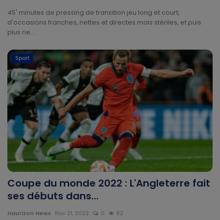
Divers
45' minutes de pressing de transition jeu long et court,
d'occasions franches, nettes et directes mais stériles, et puis
plus rie...
Actu People
Quiz
Sport
Voyages
Monde
Blagues
Religion
Coupe du monde 2022 : L'Angleterre fait
Gallery
ses débuts dans...
LifeStyle
Haurizon News
Nov 21, 2022
0
82