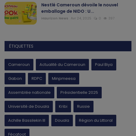
Nestlé Cameroun dévoile le nouvel
emballage de NIDO : U...
Haurizon News
Avr 24, 2025
0
397
ÉTIQUETTES
Cameroun
Actualité du Cameroun
Paul Biya
Gabon
RDPC
Minpmeesa
Assemblée nationale
Présidentielle 2025
Université de Douala
Kribi
Russie
Achille Bassilekin III
Douala
Région du Littoral
Fécafoot