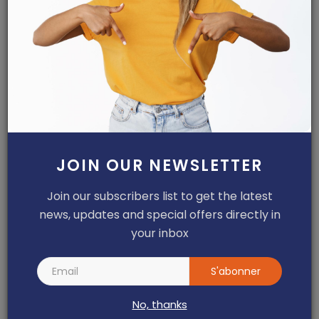
Hôpital régional annexe de Garoua-
Boulaï : Dr Léon Nem...
Haurizon News
Jul 10, 2026
0
146
Nkoulou Nkoulou Ninon Rosine décroche
son doctorat PhD ...
Dilan KENNE
Jul 31, 2026
0
145
JOIN OUR NEWSLETTER
Join our subscribers list to get the latest
ARTICLES RECOMMANDÉS
news, updates and special offers directly in
your inbox
S'abonner
No, thanks