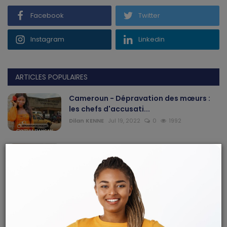
Facebook
Twitter
Instagram
Linkedin
ARTICLES POPULAIRES
Cameroun - Dépravation des mœurs :
les chefs d'accusati...
Dilan KENNE
Jul 19, 2022
0
1992
Programme C2D au Cameroun, la
pérennisation des acquis ...
Mary DJIEGUE
Mai 24, 2024
0
235
Douala au Cameroun : un pasteur
affirme avoir été victi...
Dilan KENNE
Jul 25, 2026
0
168