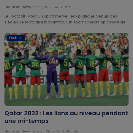
Technologie
Haurizon News
Dec 5, 2022
0
68
Le Football ; Voilà un sport merveilleux pratiqué depuis des
Motivation
siècles. Le football est avant tout un sport collectif opposant de...
Politique
Football
Articles Sponsorisés
Education
Santé
Économie
Sport
Qatar 2022 : Les lions au niveau pendant
une mi-temps
Culture
Haurizon News
Nov 25, 2022
0
104