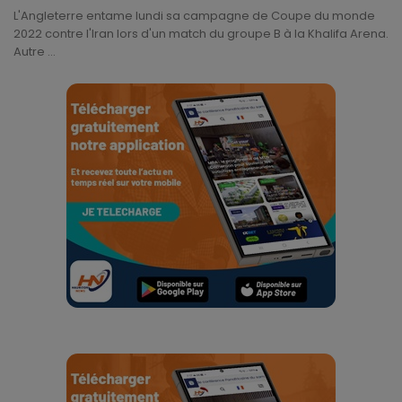
L'Angleterre entame lundi sa campagne de Coupe du monde
Gabon
2022 contre l'Iran lors d'un match du groupe B à la Khalifa Arena.
Autre ...
Vidéos
Société
Échos des collectivités
Chroniques
Nécrologie
Éditorial
Langue
English
Francais