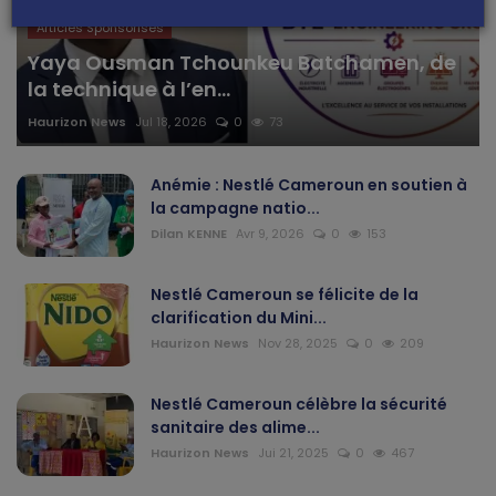
Articles Sponsorisés
Yaya Ousman Tchounkeu Batchamen, de
la technique à l’en...
Haurizon News
Jul 18, 2026
0
73
Anémie : Nestlé Cameroun en soutien à
la campagne natio...
Dilan KENNE
Avr 9, 2026
0
153
Nestlé Cameroun se félicite de la
clarification du Mini...
Haurizon News
Nov 28, 2025
0
209
Nestlé Cameroun célèbre la sécurité
sanitaire des alime...
Haurizon News
Jui 21, 2025
0
467