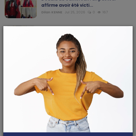
affirme avoir été victi...
Dilan KENNE
Jul 25, 2026
0
167
Hôpital régional annexe de Garoua-
Boulaï : Dr Léon Nem...
Haurizon News
Jul 10, 2026
0
146
Nkoulou Nkoulou Ninon Rosine décroche
son doctorat PhD ...
Dilan KENNE
Jul 31, 2026
0
145
ARTICLES RECOMMANDÉS