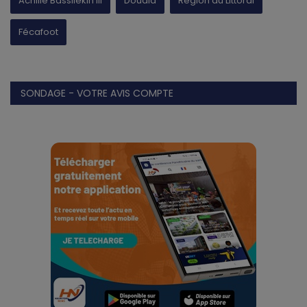
Achille Bassilekin III
Douala
Région du Littoral
Fécafoot
SONDAGE - VOTRE AVIS COMPTE