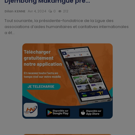
Djembong Makamgue pre...
Divers
Dilan KENNE
Avr 4, 2024
0
212
Actu People
Tout souriante, la présidente-fondatrice de la Ligue des
associations d’aides humanitaires et caritatives internationales
a ét...
Quiz
Voyages
Monde
Blagues
Religion
Gallery
LifeStyle