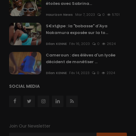
étoiles avec Sabrina...
Haurizon News
Mar 7, 2023
0
5701
S€xt@pe : la "bobasse" d'Aya
Nakamura exposée sur la to...
Dilan KENNE
Fév 16, 2023
0
2624
Cameroun : des élèves d'un lycée
décident de monétiser ...
Dilan KENNE
Fév 14, 2023
0
2324
SOCIAL MEDIA
Join Our Newsletter