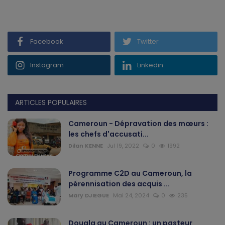
Facebook
Twitter
Instagram
Linkedin
ARTICLES POPULAIRES
Cameroun - Dépravation des mœurs :
les chefs d'accusati...
Dilan KENNE
Jul 19, 2022
0
1992
Programme C2D au Cameroun, la
pérennisation des acquis ...
Mary DJIEGUE
Mai 24, 2024
0
235
Douala au Cameroun : un pasteur