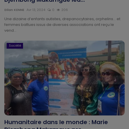
Technologie
Dilan KENNE
Avr 13, 2024
0
206
Motivation
Une dizaine d’enfants autistes, drepanocytaires, orphelins… et
femmes battues issus de diverses associations ont reçu le
vend...
Politique
Articles Sponsorisés
Société
Education
Santé
Économie
Sport
Culture
Humanitaire dans le monde : Marie