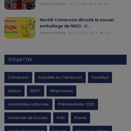
Haurizon News
Jui 21, 2025
0
467
Nestlé Cameroun dévoile le nouvel
emballage de NIDO : U...
Haurizon News
Avr 24, 2025
0
397
ÉTIQUETTES
Cameroun
Actualité du Cameroun
Paul Biya
Gabon
RDPC
Minpmeesa
Assemblée nationale
Présidentielle 2025
Université de Douala
Kribi
Russie