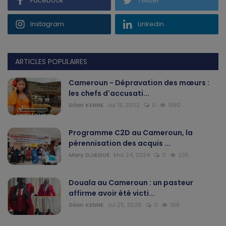
Facebook
Twitter
Instagram
Linkedin
ARTICLES POPULAIRES
Cameroun - Dépravation des mœurs :
les chefs d'accusati...
Dilan KENNE
Jul 19, 2022
0
1992
Programme C2D au Cameroun, la
pérennisation des acquis ...
Mary DJIEGUE
Mai 24, 2024
0
235
Douala au Cameroun : un pasteur
affirme avoir été victi...
Dilan KENNE
Jul 25, 2026
0
168