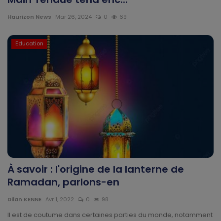
Technologie
Haurizon News
Mar 26, 2024
0
69
Motivation
Education
Politique
Articles Sponsorisés
Education
Santé
Économie
À savoir : l'origine de la lanterne de
Sport
Ramadan, parlons-en
Dilan KENNE
Avr 1, 2022
0
98
Culture
Il est de coutume dans certaines parties du monde, notamment