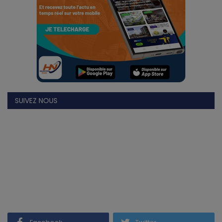
Gabon
Vidéos
Société
Échos des collectivités
SUIVEZ NOUS
Chroniques
Nécrologie
Éditorial
Langue
English
Francais