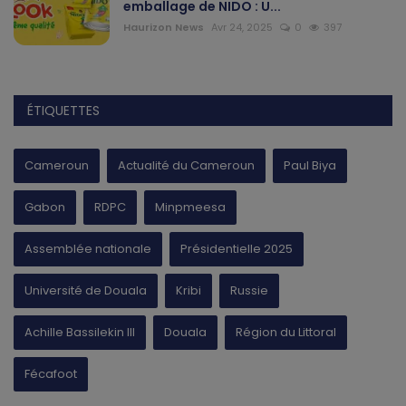
emballage de NIDO : U...
Haurizon News
Avr 24, 2025
0
397
ÉTIQUETTES
Cameroun
Actualité du Cameroun
Paul Biya
Gabon
RDPC
Minpmeesa
Assemblée nationale
Présidentielle 2025
Université de Douala
Kribi
Russie
Achille Bassilekin III
Douala
Région du Littoral
Fécafoot