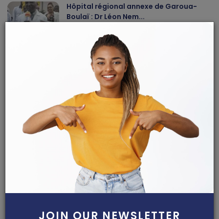
Hôpital régional annexe de Garoua-
Boulaï : Dr Léon Nem...
Haurizon News
Jul 10, 2026
0
147
Nkoulou Nkoulou Ninon Rosine décroche
son doctorat PhD ...
Dilan KENNE
Jul 31, 2026
0
146
ARTICLES RECOMMANDÉS
JOIN OUR NEWSLETTER
Articles Sponsorisés