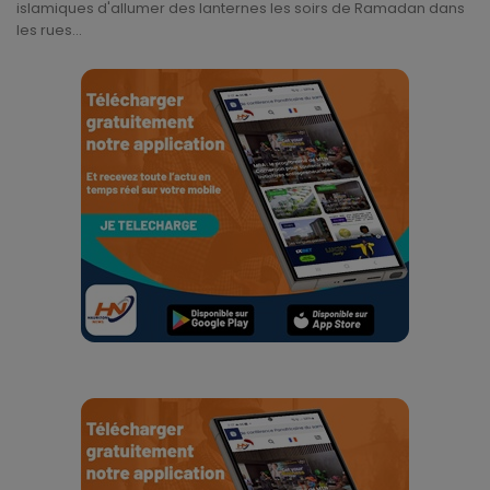
islamiques d'allumer des lanternes les soirs de Ramadan dans
Divers
les rues...
Actu People
Quiz
Voyages
Monde
Blagues
Religion
Gallery
LifeStyle