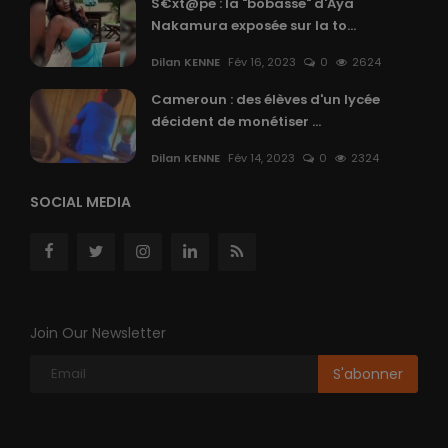
S€xt@pe : la "bobasse" d'Aya
Nakamura exposée sur la to...
Dilan KENNE
Fév 16, 2023
0
2624
Cameroun : des élèves d'un lycée
décident de monétiser ...
Dilan KENNE
Fév 14, 2023
0
2324
SOCIAL MEDIA
Join Our Newsletter
S'abonner