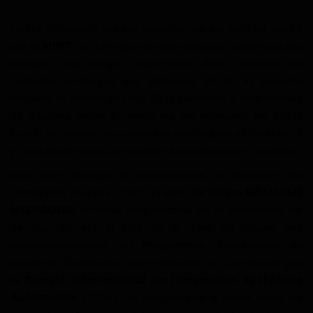
Divers
Cette formation qui est assurée par ce cabinet agréé
par le
MINT
, est une grande première au Cameroun. Elle
Actu People
marque une étape importante dans l'histoire du
contrôle technique des véhicules et de la sécurité
Quiz
routière. Ils seront en tout 90 apprenants à être formés
et d'autres, remis à niveau sur les véhicules, les poids
Voyages
lourds, les motos, les véhicules électriques et hybrides. Il
y aura également un module qui portera sur la pollution.
Monde
Dans son discours de circonstance, le Directeur des
Blagues
Transports routiers (DTR) du MINT,
Dr Divine MBAMOME
NKENDONG
, a relevé l'importance de la cérémonie de
Religion
ce jour qui est le fruit de la mise en œuvre des
recommandations du Programme d'évaluation du
Gallery
système d'inspection des véhicules au Cameroun par
le
Comité International de l'Inspection Technique
Automobile
(CITA.) Ce programme a inscrit dans les
LifeStyle