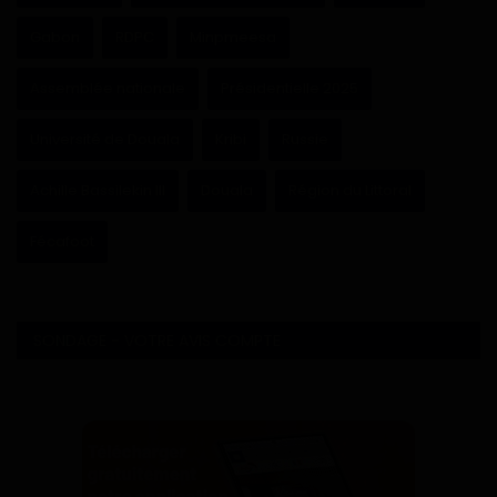
Gabon
RDPC
Minpmeesa
Assemblée nationale
Présidentielle 2025
Université de Douala
Kribi
Russie
Achille Bassilekin III
Douala
Région du Littoral
Fécafoot
SONDAGE - VOTRE AVIS COMPTE