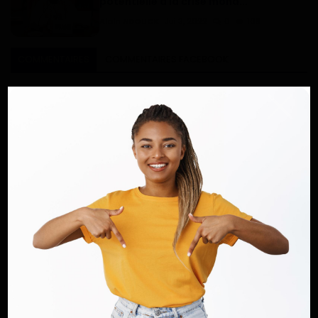
potentielle à la crise mond...
Alain NDOUCK
Jui 3, 2022
0
108
COMMENTAIRES
COMMENTAIRES FACEBOOK
Nom
Email
Commentaire