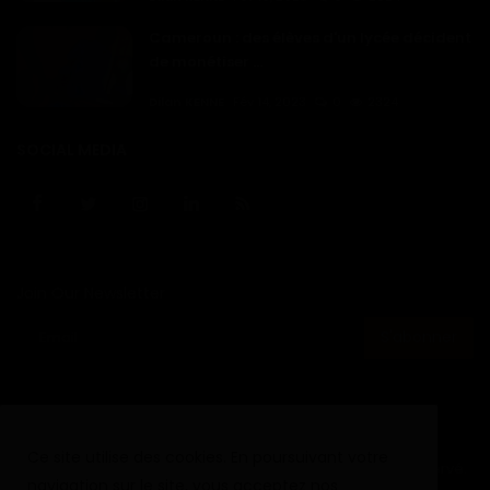
Cameroun : des élèves d'un lycée décident
de monétiser ...
Dilan KENNE
Fév 14, 2023
0
2324
SOCIAL MEDIA
Join Our Newsletter
S'abonner
Ce site utilise des cookies. En poursuivant votre
Copyright © 2020 - 2024 Haurizon News - Tout droit reservé.
navigation sur le site, vous acceptez nos