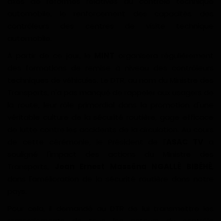
axes de réformes relatives au contrôle technique
automobile, le renforcement des capacités des
Gabon
contrôleurs des centres de visite technique
automobile.
Vidéos
À partir de ce jour, le
MINT
organisera régulièrement
Société
des formations de remise à niveau des contrôleurs
techniques de véhicules. Le DTR, au nom du Ministre des
Échos des collectivités
Transports, n'a pas manqué de rappeler aux usagers de
la route, leur rôle primordial dans la promotion d'une
Chroniques
véritable culture de la sécurité routière, gage efficace
de lutte contre les accidents de la circulation. Au cours
Nécrologie
de cette cérémonie, le Président de l'
ASAC TV
a
souligné l'impact des actions du Ministre des
Éditorial
Transports,
Jean Ernest Masséna NGALLÈ BIBÉHÈ
,
dans l'amélioration de la sécurité routière dans notre
Langue
pays.
Pour cela, il demandé au DTR de lui transmettre les
English
Francais
remerciements de tous les acteurs du contrôle