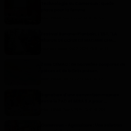
Technologie au Cameroun : quelle
place pour la femme
Dilan KENNE
Mar 1, 2024
0
162
Festival Banane-Plantain, L'EST, "LA
RÉGION DE CŒUR DE MADAME CHA...
Haurizon News
Oct 2, 2024
0
89
Zone CEMAC : de nouvelles coupures de
pièces et de billets présen...
Dilan KENNE
Jul 22, 2022
1
421
Signature d’une convention majeure
entre le PAD et MIRA S.A pour ...
Dilan KENNE
Nov 4, 2025
0
204
Cameroun - Agriculture : Une solution