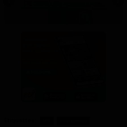
❮
❯
Étiquettes:
MINT
Visite technique