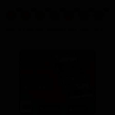
1
0
0
0
0
0
0
Aimer
Je n'aime pas
Love
Amusant
En colère
Triste
Wow