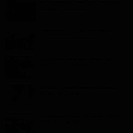
Cameroun - Dépravation des mœurs :
les chefs d'accusati...
Dilan KENNE
Jul 19, 2022
0
1991
Programme C2D au Cameroun, la
pérennisation des acquis ...
Mary DJIEGUE
Mai 24, 2024
0
234
Douala au Cameroun : un pasteur
affirme avoir été victi...
Dilan KENNE
Jul 25, 2026
0
166
Hôpital régional annexe de Garoua-
Boulaï : Dr Léon Nem...
Haurizon News
Jul 10, 2026
0
146
Hôpital Laquintinie de Douala : le Dr
Marie Solange Ndo...
Dilan KENNE
Jul 13, 2026
0
143