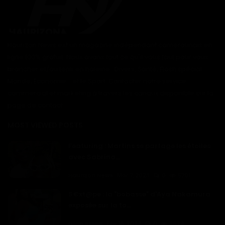
Haurizon News est un magazine indépendant camerounais en
ligne 100% gratuit. Nous avons tout ce qu'il vous faut pour vous
brancher et/ou tenir en haleine : Divers, Santé, Flash spécial
Monde, Économie... et le Sport. Contacter notre service
commercial et marketing à travers les canaux disponible sur la
page de contact
MOST VIEWED POSTS
Featuring : Martins se partage les étoiles
avec Sabrina...
Haurizon News
Mar 7, 2023
0
5701
S€xt@pe : la "bobasse" d'Aya Nakamura
exposée sur la to...
Dilan KENNE
Fév 16, 2023
0
2624