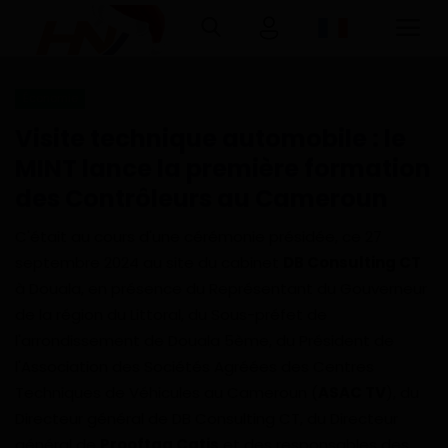
Économie
Connexion
Inscription
Visite technique automobile : le
MINT lance la première formation
Accueil
des Contrôleurs au Cameroun
Télécharger l'application Haurizon
C'était au cours d'une cérémonie présidée, ce 27
News sur Google Play et Play Store
septembre 2024 au site du cabinet
DB Consulting CT
à Douala, en présence du Représentant du Gouverneur
A Propos
de la région du Littoral, du Sous-préfet de
l'arrondissement de Douala 5ème, du Président de
Contact
l'Association des Sociétés Agréées des Centres
Techniques de Véhicules au Cameroun (
ASAC TV
), du
Environnement
Directeur général de DB Consulting CT, du Directeur
général de
Prooftag Catis
et des responsables des