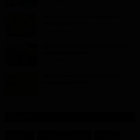
Dilan KENNE
Avr 9, 2026
0
153
Nestlé Cameroun se félicite de la
clarification du Mini...
Haurizon News
Nov 28, 2025
0
207
Nestlé Cameroun célèbre la sécurité
sanitaire des alime...
Haurizon News
Jui 21, 2025
0
465
Nestlé Cameroun dévoile le nouvel
emballage de NIDO : U...
Haurizon News
Avr 24, 2025
0
397
ÉTIQUETTES
Cameroun
Actualité du Cameroun
Paul Biya