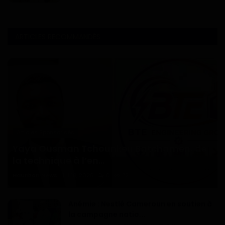
ARTICLES RECOMMANDÉS
Articles Sponsorisés
Yaya Ousman Tchounkeu Batchamen, de
la technique à l’en...
Haurizon News
Jul 18, 2026
0
72
Anémie : Nestlé Cameroun en soutien à
la campagne natio...