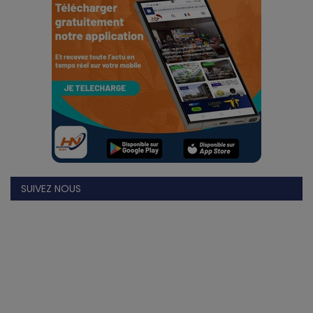
Divers
Actu People
Quiz
Voyages
Monde
SUIVEZ NOUS
Blagues
Religion
Gallery
LifeStyle