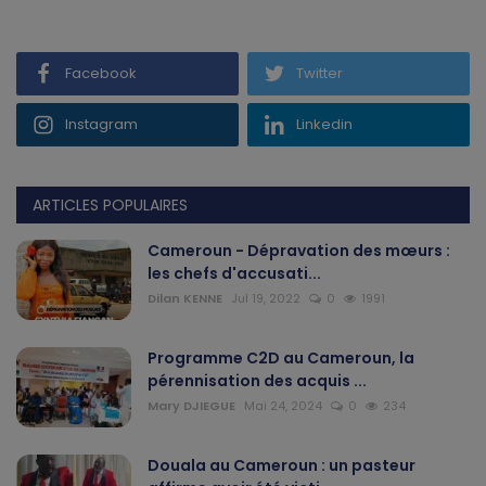
Gabon
Facebook
Twitter
Vidéos
Instagram
Linkedin
Société
Échos des collectivités
ARTICLES POPULAIRES
Cameroun - Dépravation des mœurs :
Chroniques
les chefs d'accusati...
Dilan KENNE
Jul 19, 2022
0
1991
Nécrologie
Programme C2D au Cameroun, la
Éditorial
pérennisation des acquis ...
Mary DJIEGUE
Mai 24, 2024
0
234
Langue
English
Francais
Douala au Cameroun : un pasteur