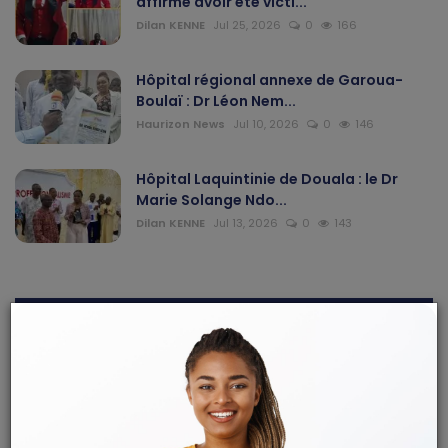
affirme avoir été victi...
Dilan KENNE
Jul 25, 2026
0
166
Hôpital régional annexe de Garoua-
Boulaï : Dr Léon Nem...
Haurizon News
Jul 10, 2026
0
146
Hôpital Laquintinie de Douala : le Dr
Marie Solange Ndo...
Dilan KENNE
Jul 13, 2026
0
143
ARTICLES RECOMMANDÉS