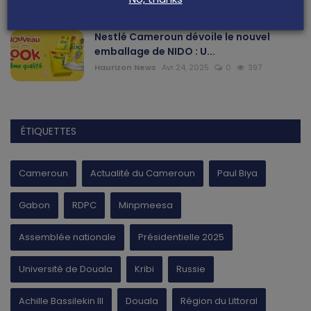
Nestlé Cameroun dévoile le nouvel
emballage de NIDO : U...
Haurizon News
Avr 24, 2025
0
397
ÉTIQUETTES
Cameroun
Actualité du Cameroun
Paul Biya
Gabon
RDPC
Minpmeesa
Assemblée nationale
Présidentielle 2025
Université de Douala
Kribi
Russie
Achille Bassilekin III
Douala
Région du Littoral