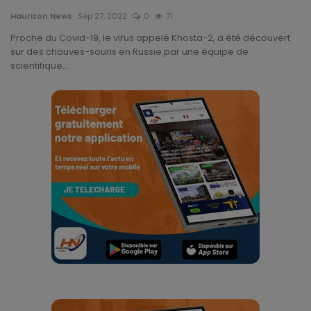
Technologie
Haurizon News
Sep 27, 2022
0
71
Proche du Covid-19, le virus appelé Khosta-2, a été découvert
Motivation
sur des chauves-souris en Russie par une équipe de
scientifique...
Politique
Articles Sponsorisés
Education
Santé
Économie
Sport
Culture