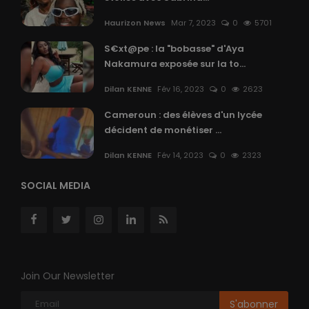
Haurizon News
Mar 7, 2023
0
5701
S€xt@pe : la "bobasse" d'Aya
Nakamura exposée sur la to...
Dilan KENNE
Fév 16, 2023
0
2623
Cameroun : des élèves d'un lycée
décident de monétiser ...
Dilan KENNE
Fév 14, 2023
0
2323
SOCIAL MEDIA
Join Our Newsletter
S'abonner