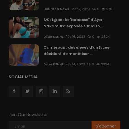
Haurizon News
Mar 7, 2023
0
5701
S€xt@pe : la "bobasse" d'Aya
Nakamura exposée sur la to...
Dilan KENNE
Fév 16, 2023
0
2624
Cameroun : des élèves d'un lycée
décident de monétiser ...
Dilan KENNE
Fév 14, 2023
0
2324
SOCIAL MEDIA
Join Our Newsletter
S'abonner