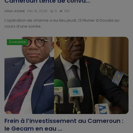
Cameroun tente de conva...
Divers
Dilan KENNE
Fév 16, 2025
0
190
Actu People
L’opération de charme a eu lieu jeudi, 13 février à Douala au
cours d’une soirée.
Quiz
Économie
Voyages
Monde
Blagues
Religion
Gallery
Frein à l’investissement au Cameroun :
LifeStyle
le Gecam en eau ...