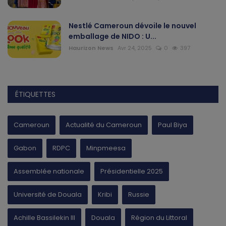
Nestlé Cameroun dévoile le nouvel
emballage de NIDO : U...
Haurizon News
Avr 24, 2025
0
397
ÉTIQUETTES
Cameroun
Actualité du Cameroun
Paul Biya
Gabon
RDPC
Minpmeesa
Assemblée nationale
Présidentielle 2025
Université de Douala
Kribi
Russie
Achille Bassilekin III
Douala
Région du Littoral