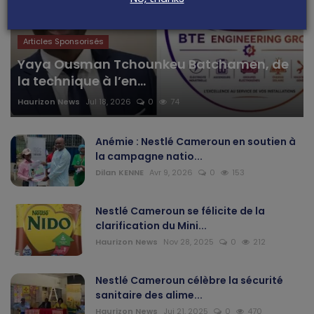
Articles Sponsorisés
Yaya Ousman Tchounkeu Batchamen, de
la technique à l’en...
Haurizon News
Jul 18, 2026
0
74
Anémie : Nestlé Cameroun en soutien à
la campagne natio...
Dilan KENNE
Avr 9, 2026
0
153
Nestlé Cameroun se félicite de la
clarification du Mini...
Haurizon News
Nov 28, 2025
0
212
Nestlé Cameroun célèbre la sécurité
sanitaire des alime...
Haurizon News
Jui 21, 2025
0
470