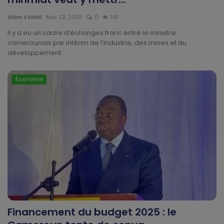
Technologie
Dilan KENNE
Mar 22, 2025
0
116
Motivation
Il y a eu un cadre d’échanges franc entre le ministre
camerounais par intérim de l’industrie, des mines et du
développement...
Politique
Articles Sponsorisés
Économie
Education
Santé
Économie
Sport
Culture
Financement du budget 2025 : le