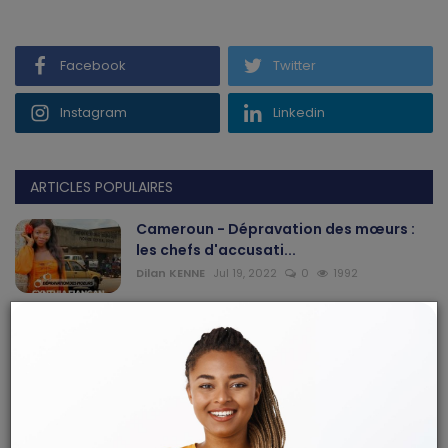
Facebook
Twitter
Instagram
Linkedin
ARTICLES POPULAIRES
Cameroun - Dépravation des mœurs :
les chefs d'accusati...
Dilan KENNE
Jul 19, 2022
0
1992
Programme C2D au Cameroun, la
pérennisation des acquis ...
Mary DJIEGUE
Mai 24, 2024
0
235
Douala au Cameroun : un pasteur
affirme avoir été victi...