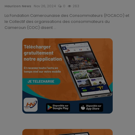
Haurizon News
Nov 26, 2024
0
263
Gabon
La Fondation Camerounaise des Consommateurs (FOCACO) et
le Collectif des organisations des consommateurs du
Vidéos
Cameroun (COC) disent ...
Société
Échos des collectivités
Chroniques
Nécrologie
Éditorial
Langue
English
Francais