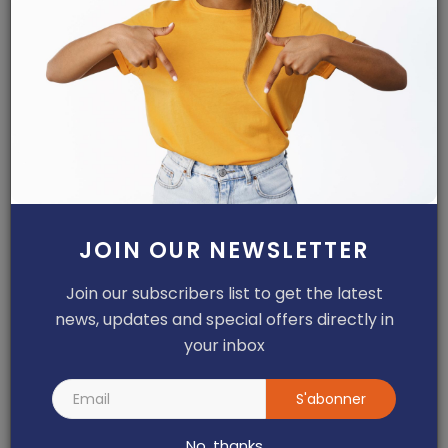
Dilan KENNE
Jul 25, 2026
0
168
Hôpital régional annexe de Garoua-
Boulaï : Dr Léon Nem...
Haurizon News
Jul 10, 2026
0
148
Nkoulou Nkoulou Ninon Rosine décroche
son doctorat PhD ...
Dilan KENNE
Jul 31, 2026
0
148
JOIN OUR NEWSLETTER
Join our subscribers list to get the latest
ARTICLES RECOMMANDÉS
news, updates and special offers directly in
your inbox
S'abonner
No, thanks