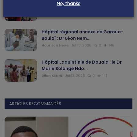
Douala au Cameroun : un pasteur
No, thanks
affirme avoir été victi...
Dilan KENNE
Jul 25, 2026
0
166
Hôpital régional annexe de Garoua-
Boulaï : Dr Léon Nem...
Haurizon News
Jul 10, 2026
0
146
Hôpital Laquintinie de Douala : le Dr
Marie Solange Ndo...
Dilan KENNE
Jul 13, 2026
0
143
ARTICLES RECOMMANDÉS