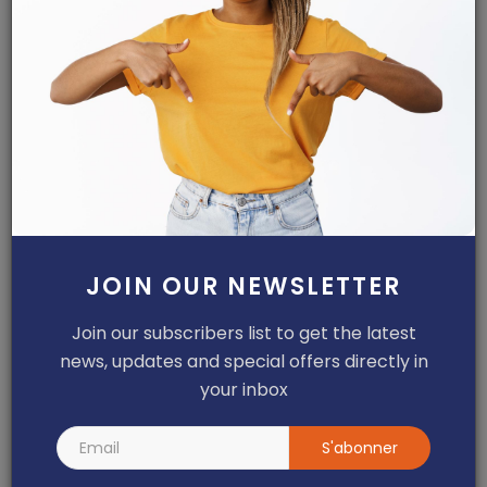
Facebook
Twitter
Instagram
Linkedin
ARTICLES POPULAIRES
Cameroun - Dépravation des mœurs :
JOIN OUR NEWSLETTER
les chefs d'accusati...
Dilan KENNE
Jul 19, 2022
0
1991
Join our subscribers list to get the latest
news, updates and special offers directly in
Programme C2D au Cameroun, la
your inbox
pérennisation des acquis ...
Mary DJIEGUE
Mai 24, 2024
0
233
S'abonner