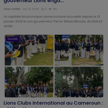
gouverneur Lions enga...
Divers
Dilan KENNE
Jan 15, 2026
0
185
Actu People
La capitale économique camerounaise accueille depuis le 13
janvier 2026 le Lion gouverneur Pierre-Marie Mboula, du District
403B1...
Quiz
Société
Voyages
Monde
Blagues
Religion
Gallery
Lions Clubs International au Cameroun :
LifeStyle