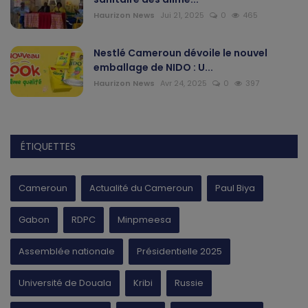
Haurizon News
Jui 21, 2025
0
465
Nestlé Cameroun dévoile le nouvel
emballage de NIDO : U...
Haurizon News
Avr 24, 2025
0
397
ÉTIQUETTES
Cameroun
Actualité du Cameroun
Paul Biya
Gabon
RDPC
Minpmeesa
Assemblée nationale
Présidentielle 2025
Université de Douala
Kribi
Russie