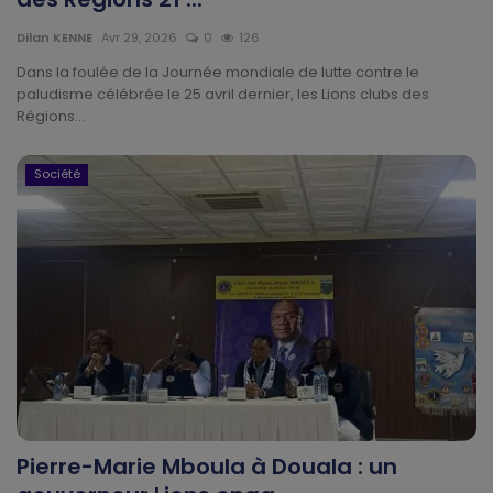
Technologie
Dilan KENNE
Avr 29, 2026
0
126
Motivation
Dans la foulée de la Journée mondiale de lutte contre le
paludisme célébrée le 25 avril dernier, les Lions clubs des
Régions...
Politique
Articles Sponsorisés
Société
Education
Santé
Économie
Sport
Culture
Pierre-Marie Mboula à Douala : un