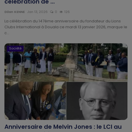
célébration de ...
Gabon
Dilan KENNE
Jan 13, 2026
0
126
La célébration du 147ème anniversaire du fondateur du Lions
Vidéos
Clubs International à Douala ce mardi 13 janvier 2026, marque le
c...
Société
Société
Échos des collectivités
Chroniques
Nécrologie
Éditorial
Langue
English
Francais
Anniversaire de Melvin Jones : le LCI au