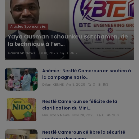
Articles Sponsorisés
Yaya Ousman Tchounkeu Batchamen, de
la technique à l’en...
Haurizon News
Jul 18, 2026
0
71
Anémie : Nestlé Cameroun en soutien à
la campagne natio...
Dilan KENNE
Avr 9, 2026
0
153
Nestlé Cameroun se félicite de la
clarification du Mini...
Haurizon News
Nov 28, 2025
0
206
Nestlé Cameroun célèbre la sécurité
sanitaire des alime...