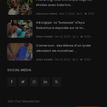
étoiles avec Sabrina...
Haurizon News
Mar 7, 2023
0
5701
S€xt@pe : la "bobasse" d'Aya
Nakamura exposée sur la to...
Dilan KENNE
Fév 16, 2023
0
2622
Cameroun : des élèves d'un lycée
décident de monétiser ...
Dilan KENNE
Fév 14, 2023
0
2323
SOCIAL MEDIA
Join Our Newsletter