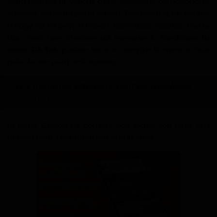
sentimentale et venant d'une citoyenne de nationalité
Divers
chinoise. Surtout quand on sait l'actualité qui a écorné
l'image de ce pays à travers des vidéos racistes. Cette
Actu People
fois, c'est une Chinoise qui renverse la tendance. La
vidéo
Tik Tok
publiée sur son compte la montre tout
Quiz
près de son petit ami nigérian.
Voyages
«
Les hommes africains sont les meilleurs
»,
déclare-t-elle.
Monde
La jeune Chinois ne compte pas lâcher son petit ami
Blagues
africain dont il est follement amoureuse.
Religion
Gallery
LifeStyle