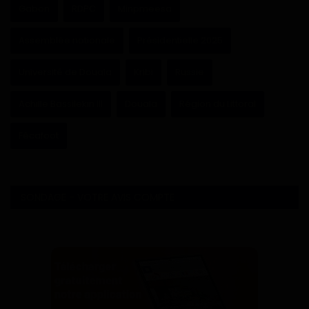
Gabon
RDPC
Minpmeesa
Assemblée nationale
Présidentielle 2025
Université de Douala
Kribi
Russie
Achille Bassilekin III
Douala
Région du Littoral
Fécafoot
SONDAGE - VOTRE AVIS COMPTE