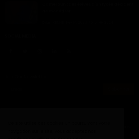
Cameroun : des élèves d'un lycée décident
de monétiser ...
Dilan KENNE
Fév 14, 2023
0
2324
SOCIAL MEDIA
Join Our Newsletter
S'abonner
Ce site utilise des cookies. En poursuivant votre
Copyright © 2020 - 2024 Haurizon News - Tout droit reservé.
navigation sur le site, vous acceptez nos
Termes & Conditions
Politique de cookies