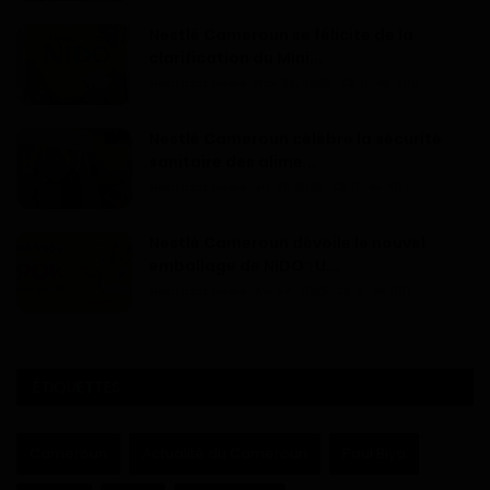
Nestlé Cameroun se félicite de la
clarification du Mini...
Haurizon News
Nov 28, 2025
0
209
Nestlé Cameroun célèbre la sécurité
sanitaire des alime...
Haurizon News
Jui 21, 2025
0
467
Nestlé Cameroun dévoile le nouvel
emballage de NIDO : U...
Haurizon News
Avr 24, 2025
0
397
ÉTIQUETTES
Cameroun
Actualité du Cameroun
Paul Biya