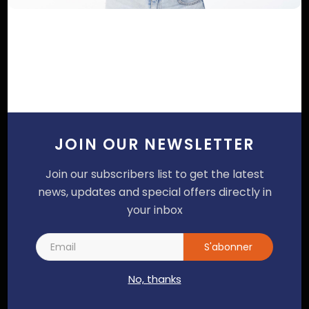
SUIVEZ NOUS
JOIN OUR NEWSLETTER
Join our subscribers list to get the latest
Facebook
Twitter
news, updates and special offers directly in
your inbox
Instagram
Linkedin
S'abonner
ARTICLES POPULAIRES
No, thanks
Cameroun - Dépravation des mœurs :