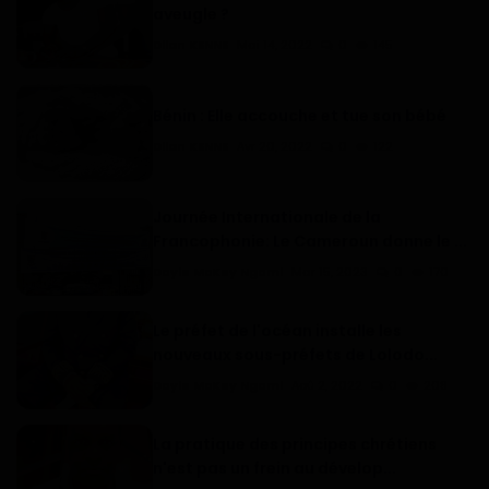
aveugle ?
Dilan KENNE
Mai 14, 2022
0
145
Bénin : Elle accouche et tue son bébé
Dilan KENNE
Avr 20, 2022
0
122
Journée Internationale de la
Francophonie: Le Cameroun donne le ...
Doyle McKey Ngomi
Mar 15, 2023
0
170
Le préfet de l'océan installe les
nouveaux sous-préfets de Lolodo...
Doyle McKey Ngomi
Aoû 2, 2022
0
208
La pratique des principes chrétiens
n'est pas un frein au dévelop...