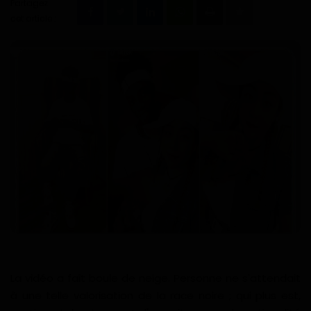
Partagez
Technologie
cet article :
Motivation
Politique
Articles Sponsorisés
Education
Santé
Économie
Sport
La vidéo a fait boule de neige. Personne ne s'attendait
Culture
à une telle valorisation de la race noire ; qui plus est,