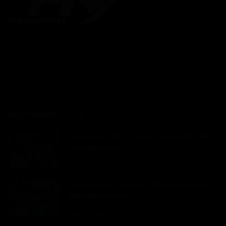
Haurizon News est un magazine indépendant camerounais en
ligne 100% gratuit. Nous avons tout ce qu'il vous faut pour vous
brancher et/ou tenir en haleine : Divers, Santé, Flash spécial
Monde, Économie... et le Sport. Contacter notre service
commercial et marketing à travers les canaux disponible sur la
page de contact
MOST VIEWED POSTS
Featuring : Martins se partage les étoiles
avec Sabrina...
Haurizon News
Mar 7, 2023
0
5701
S€xt@pe : la "bobasse" d'Aya Nakamura
exposée sur la to...
Dilan KENNE
Fév 16, 2023
0
2624