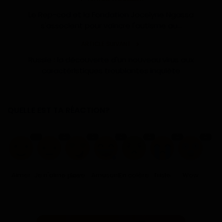
Le Rep-cod et la Fondation Jocelyne Ngassa
s'associent pour vaincre l'autisme au...
ARTICLE SUIVANT
Russie : la découverte d'un nouveau virus aux
caractéristiques troublantes inquiète
QUELLE EST TA RÉACTION?
1
0
0
0
0
0
0
Aimer
Je n'aime pas
Love
Amusant
En colère
Triste
Wow