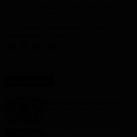
au Cameroun. Passionné par l’écriture web, M. KENNE fait
partie des premiers détenteurs en Afrique de la carte
internationale de créateur de contenus. Il est également
depuis mai 2024, membre-fondateur de l’Union des
Cyberjournalistes du Cameroun (UCC).
ARTICLES SIMILAIRES
Astuce de grand-mère: pour avoir le
pouvoir de la parole juste av...
Frank ZANGA
Nov 30, -0001
0
322
Bon à savoir : pourquoi l'amour est