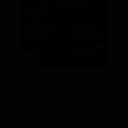
Dilan KENNE
Dilan KENNE est web-journaliste et reporter basé à Douala