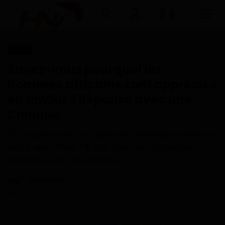
Divers
Connexion
Inscription
Savez-vous pourquoi les
hommes africains sont appréciés
Accueil
en am0ur ? Réponse avec une
Chinoise
Télécharger l'application Haurizon
News sur Google Play et Play Store
En couple avec un Nigérian, l'Asiatique affirme
dans une vidéo Tik Tok que les « hommes
A Propos
africains sont les meilleurs ».
Contact
Dilan KENNE
Sep 25, 2022 - 22:54
Environnement
Mise à jour: Sep 26, 2022 - 11:24
0
108