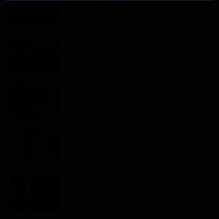
les chefs d'accusati...
Dilan KENNE
Jul 19, 2022
0
1992
Programme C2D au Cameroun, la
pérennisation des acquis ...
Mary DJIEGUE
Mai 24, 2024
0
235
Douala au Cameroun : un pasteur
affirme avoir été victi...
Dilan KENNE
Jul 25, 2026
0
168
Hôpital régional annexe de Garoua-
Boulaï : Dr Léon Nem...
Haurizon News
Jul 10, 2026
0
146
Nkoulou Nkoulou Ninon Rosine décroche
son doctorat PhD ...
Dilan KENNE
Jul 31, 2026
0
145