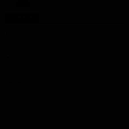
Alain NDOUCK
Jui 21, 2022
0
93
COMMENTAIRES
COMMENTAIRES FACEBOOK
Nom
Email
Commentaire