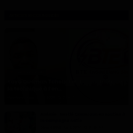
ARTICLES RECOMMANDÉS
Articles Sponsorisés
Yaya Ousman Tchounkeu Batchamen, de
la technique à l’en...
Haurizon News
Jul 18, 2026
0
73
Anémie : Nestlé Cameroun en soutien à
la campagne natio...
Dilan KENNE
Avr 9, 2026
0
153