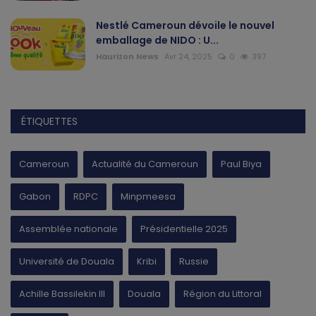
Nestlé Cameroun dévoile le nouvel
emballage de NIDO : U...
Haurizon News
Avr 24, 2025
0
397
ÉTIQUETTES
Cameroun
Actualité du Cameroun
Paul Biya
Gabon
RDPC
Minpmeesa
Assemblée nationale
Présidentielle 2025
Université de Douala
Kribi
Russie
Achille Bassilekin III
Douala
Région du Littoral