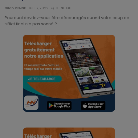
Divers
Dilan KENNE
Jui 16, 2022
0
136
Pourquoi devriez-vous être découragés quand votre coup de
Actu People
sifflet final n'a pas sonné ?
Quiz
Voyages
Monde
Blagues
Religion
Gallery
LifeStyle