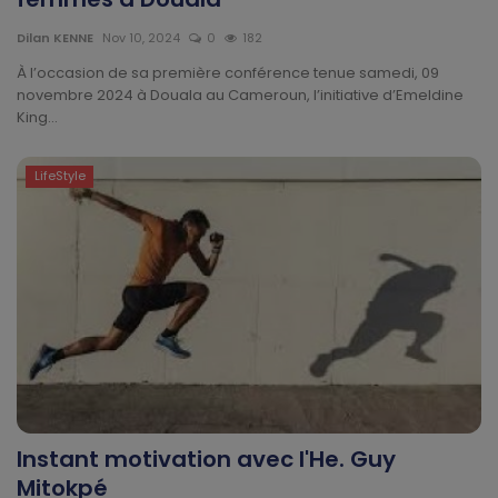
Technologie
Dilan KENNE
Nov 10, 2024
0
182
Motivation
À l’occasion de sa première conférence tenue samedi, 09
novembre 2024 à Douala au Cameroun, l’initiative d’Emeldine
King...
Politique
Articles Sponsorisés
LifeStyle
Education
Santé
Économie
Sport
Instant motivation avec l'He. Guy
Culture
Mitokpé