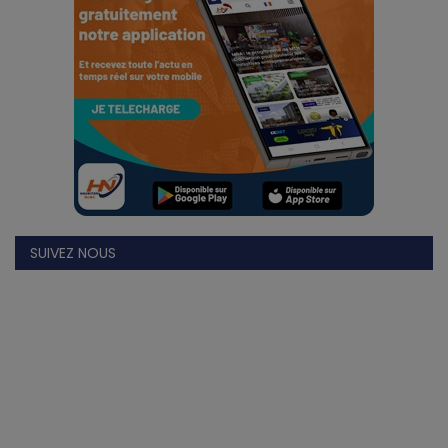
Gabon
Vidéos
Société
Échos des collectivités
Chroniques
SUIVEZ NOUS
Nécrologie
Éditorial
Langue
English
Francais