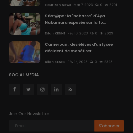
Haurizon News
Mar 7, 2023
0
5701
S€xt@pe : la "bobasse" d'Aya
Nakamura exposée sur la to...
Dilan KENNE
Fév 16, 2023
0
2623
Cameroun : des élèves d'un lycée
décident de monétiser ...
Dilan KENNE
Fév 14, 2023
0
2323
SOCIAL MEDIA
Join Our Newsletter
S'abonner