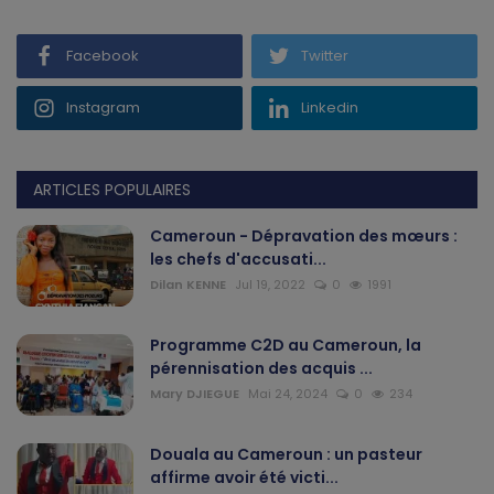
Facebook
Twitter
Instagram
Linkedin
ARTICLES POPULAIRES
Cameroun - Dépravation des mœurs :
les chefs d'accusati...
Dilan KENNE
Jul 19, 2022
0
1991
Programme C2D au Cameroun, la
pérennisation des acquis ...
Mary DJIEGUE
Mai 24, 2024
0
234
Douala au Cameroun : un pasteur
affirme avoir été victi...