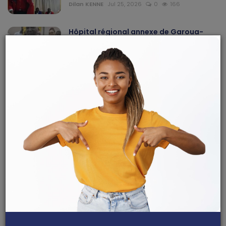
Dilan KENNE
Jul 25, 2026
0
166
Hôpital régional annexe de Garoua-
Boulaï : Dr Léon Nem...
Haurizon News
Jul 10, 2026
0
146
Hôpital Laquintinie de Douala : le Dr
Marie Solange Ndo...
Dilan KENNE
Jul 13, 2026
0
143
ARTICLES RECOMMANDÉS