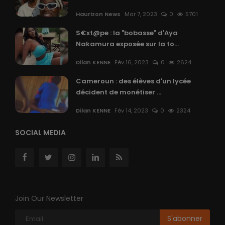
Haurizon News
Mar 7, 2023
0
5701
S€xt@pe : la "bobasse" d'Aya
Nakamura exposée sur la to...
Dilan KENNE
Fév 16, 2023
0
2624
Cameroun : des élèves d'un lycée
décident de monétiser ...
Dilan KENNE
Fév 14, 2023
0
2324
SOCIAL MEDIA
Join Our Newsletter
S'abonner