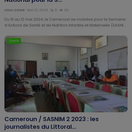
Technologie
Dilan KENNE
Mai 10, 2024
0
151
Motivation
Du 10 au 12 mai 2024, le Cameroun se mobilise pour la Semaine
d’Actions de Santé et de Nutrition Infantile et Maternelle (SASNI...
Politique
Santé
Articles Sponsorisés
Education
Santé
Économie
Sport
Cameroun / SASNIM 2 2023 : les
Culture
journalistes du Littoral...