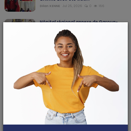
Dilan KENNE
Jul 25, 2026
0
166
Hôpital régional annexe de Garoua-
Boulaï : Dr Léon Nem...
Haurizon News
Jul 10, 2026
0
146
Hôpital Laquintinie de Douala : le Dr
Marie Solange Ndo...
Dilan KENNE
Jul 13, 2026
0
143
ARTICLES RECOMMANDÉS