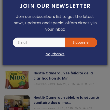
JOIN OUR NEWSLETTER
Articles Sponsorisés
Join our subscribers list to get the latest
Yaya Ousman Tchounkeu Batchamen, de
news, updates and special offers directly in
la technique à l’en...
your inbox
Haurizon News
Jul 18, 2026
0
72
S'abonner
Anémie : Nestlé Cameroun en soutien à
No, thanks
la campagne natio...
Dilan KENNE
Avr 9, 2026
0
153
Nestlé Cameroun se félicite de la
clarification du Mini...
Haurizon News
Nov 28, 2025
0
207
Nestlé Cameroun célèbre la sécurité
sanitaire des alime...
Haurizon News
Jui 21, 2025
0
465