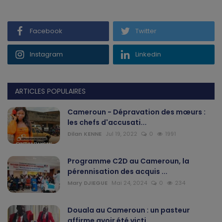
Facebook
Twitter
Instagram
Linkedin
ARTICLES POPULAIRES
Cameroun - Dépravation des mœurs :
les chefs d'accusati...
Dilan KENNE
Jul 19, 2022
0
1991
Programme C2D au Cameroun, la
pérennisation des acquis ...
Mary DJIEGUE
Mai 24, 2024
0
234
Douala au Cameroun : un pasteur
affirme avoir été victi...