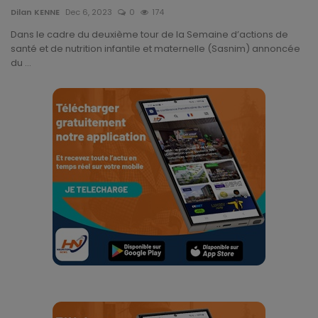
Divers
Dilan KENNE
Dec 6, 2023
0
174
Dans le cadre du deuxième tour de la Semaine d’actions de
Actu People
santé et de nutrition infantile et maternelle (Sasnim) annoncée
du ...
Quiz
Voyages
Monde
Blagues
Religion
Gallery
LifeStyle