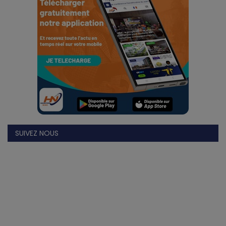
Gabon
Vidéos
Société
Échos des collectivités
Chroniques
SUIVEZ NOUS
Nécrologie
Éditorial
Langue
English
Francais