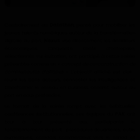
Divers
Actu People
Contrairement au
Datathon
, pensé pour mobiliser les
jeunes talents numériques autour de la transformation
Quiz
digitale du port,
Nexus
vise directement les décideurs
économiques. Cinquante chefs d’entreprise,
Voyages
sélectionnés sur invitation, ont participé à cette soirée
présentée comme un «
concept de co-construction de
Monde
communautés d’affaires
». L’objectif affiché est clair :
réunir les bons acteurs, connecter les intelligences et
Blagues
transformer le réseau en business concret autour du
port en eaux profondes.
Religion
Le format de la soirée rompt avec les habituelles
conférences institutionnelles. Les équipes du
PAK
ont
Gallery
tour à tour présenté aux participants le
fonctionnement du port : procédures douanières, outils
LifeStyle
numériques, corridors commerciaux vers le Tchad et