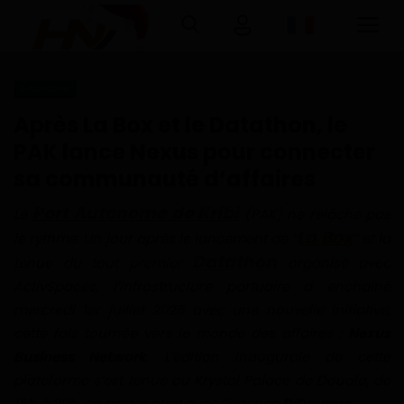
Économie
Connexion
Inscription
Après La Box et le Datathon, le
PAK lance Nexus pour connecter
Accueil
sa communauté d’affaires
Télécharger l'application Haurizon
Port Autonome de Kribi
Le
(PAK) ne relâche pas
News sur Google Play et Play Store
La Box
le rythme. Un jour après le lancement de “
” et la
Datathon
tenue du tout premier
organisé avec
A Propos
ActivSpaces, l’infrastructure portuaire a enchaîné
mercredi 1er juillet 2026 avec une nouvelle initiative,
Contact
cette fois tournée vers le monde des affaires :
Nexus
Business Network
. L’édition inaugurale de cette
Environnement
plateforme s’est tenue au Krystal Palace de Douala, de
16h à 20h, en partenariat avec l’agence
DiDreams
.