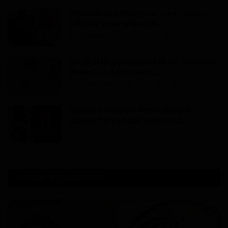
Douala au Cameroun : un pasteur
affirme avoir été victi...
Dilan KENNE
Jul 25, 2026
0
168
Hôpital régional annexe de Garoua-
Boulaï : Dr Léon Nem...
Haurizon News
Jul 10, 2026
0
149
Nkoulou Nkoulou Ninon Rosine
décroche son doctorat PhD ...
Dilan KENNE
Jul 31, 2026
0
149
ARTICLES RECOMMANDÉS