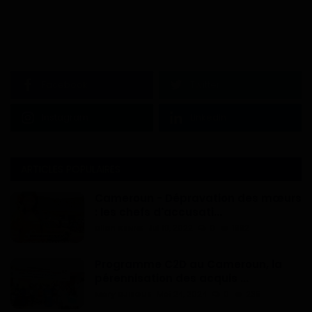
Facebook
Twitter
Instagram
Linkedin
ARTICLES POPULAIRES
Cameroun - Dépravation des mœurs
: les chefs d'accusati...
Dilan KENNE
Jul 19, 2022
0
1992
Programme C2D au Cameroun, la
pérennisation des acquis ...
Mary DJIEGUE
Mai 24, 2024
0
235