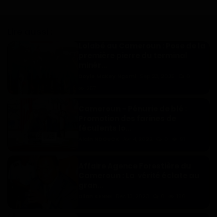
Lire aussi :
Lolabé au Cameroun : Pose de la
première pierre du terminal
minér...
Doyle McKey Ngomi
Sep 23, 2025
0
257
Cameroun - Pénurie de blé :
Promotion des farines de
féculents lo...
Alain NDOUCK
Avr 4, 2022
0
91
Affaire Agence Forestière du
Cameroun : La vérité éclate au
gran...
Dilan KENNE
Dec 13, 2023
0
196