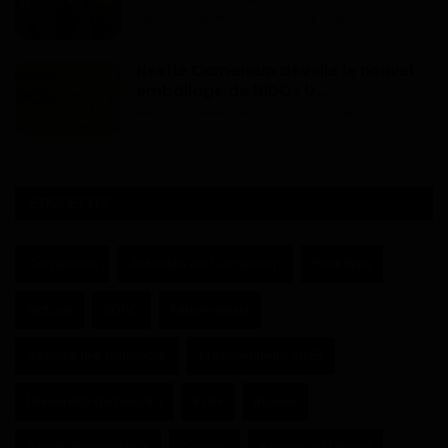
Haurizon News
Jui 21, 2025
0
471
Nestlé Cameroun dévoile le nouvel
emballage de NIDO : U...
Haurizon News
Avr 24, 2025
0
397
ÉTIQUETTES
Cameroun
Actualité du Cameroun
Paul Biya
Gabon
RDPC
Minpmeesa
Assemblée nationale
Présidentielle 2025
Université de Douala
Kribi
Russie
Achille Bassilekin III
Douala
Région du Littoral