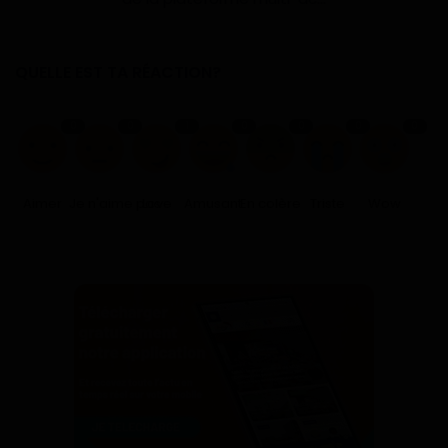
QUELLE EST TA RÉACTION?
0
0
1
0
0
0
0
Aimer
Je n'aime pas
Love
Amusant
En colère
Triste
Wow