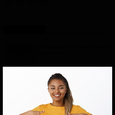
ARTICLES SIMILAIRES
JJ-46 des REDEO 2024 : Investir dans la
région de l’Ouest
Haurizon News
Oct 28, 2024
0
87
Transport aérien : Air France-KLM offre
au MINT la maquette du no...
Haurizon News
Nov 1, 2024
0
67
CIC 2022 : « La pensée de libération de
l'Afrique est piégée », s...
Haurizon News
Oct 22, 2022
0
113