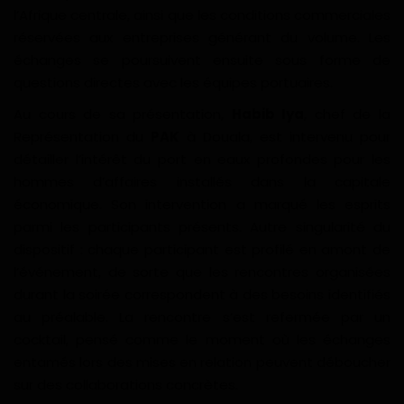
l’Afrique centrale, ainsi que les conditions commerciales
Gabon
réservées aux entreprises générant du volume. Les
échanges se poursuivent ensuite sous forme de
Vidéos
questions directes avec les équipes portuaires.
Au cours de sa présentation,
Habib Iya
, chef de la
Société
Représentation du
PAK
à Douala, est intervenu pour
détailler l’intérêt du port en eaux profondes pour les
Échos des collectivités
hommes d’affaires installés dans la capitale
économique. Son intervention a marqué les esprits
Chroniques
parmi les participants présents. Autre singularité du
dispositif : chaque participant est profilé en amont de
Nécrologie
l’événement, de sorte que les rencontres organisées
durant la soirée correspondent à des besoins identifiés
Éditorial
au préalable. La rencontre s’est refermée par un
cocktail, pensé comme le moment où les échanges
Langue
entamés lors des mises en relation peuvent déboucher
sur des collaborations concrètes.
English
Francais