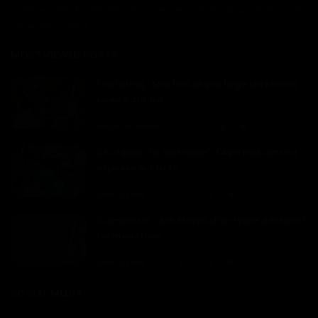
commercial et marketing à travers les canaux disponible sur la
page de contact
MOST VIEWED POSTS
Featuring : Martins se partage les étoiles
avec Sabrina...
Haurizon News
Mar 7, 2023
0
5701
S€xt@pe : la "bobasse" d'Aya Nakamura
exposée sur la to...
Dilan KENNE
Fév 16, 2023
0
2624
Cameroun : des élèves d'un lycée décident
de monétiser ...
Dilan KENNE
Fév 14, 2023
0
2324
SOCIAL MEDIA