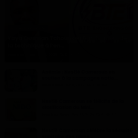
Articles Sponsorisés
Yaya Ousman Tchounkeu Batchamen, de
la technique à l’en...
Haurizon News
Jul 18, 2026
0
74
Anémie : Nestlé Cameroun en
soutien à la campagne natio...
Dilan KENNE
Avr 9, 2026
0
153
Nestlé Cameroun se félicite de la
clarification du Mini...
Haurizon News
Nov 28, 2025
0
213
Nestlé Cameroun célèbre la sécurité
sanitaire des alime...