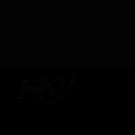
Haurizon News est un magazine indépendant camerounais en
ligne 100% gratuit. Nous avons tout ce qu'il vous faut pour vous
brancher et/ou tenir en haleine : Divers, Santé, Flash spécial
Monde, Économie... et le Sport. Contacter notre service