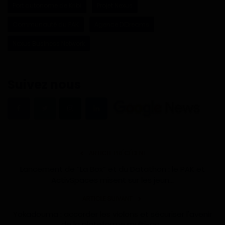
Port autonome de Kribi
Projet Nexus
Communauté du PAK
Agence DiDreams
Nexus Business Network
Suivez nous
ARTICLE PRÉCÉDENT
Lancement de “La Box” et du Datathon : le PAK et
ActivSpaces misent sur les jeun...
ARTICLE SUIVANT
Yokadouma : accorder les violons et sécuriser l'avenir
de la plateforme multi-ac...