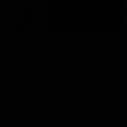
Rév. Emmanuel Magoueth : «
Résoudre le poids et mesures au
Camero...
Dilan KENNE
Nov 2, 2024
0
174
Cette approche ciblait en priorité les entreprises
actives dans l’import-export via le Cameroun, les PME,
ainsi que les acteurs de la logistique, de l’agrobusiness,
de la technologie et du commerce en phase de
croissance, à la recherche d’un accès direct aux
équipes commerciales et aux décideurs du
PAK
.
Nexus
n’est pas conçu comme un événement isolé. Le
PAK présente cette initiative comme le point de départ
d’un maillage plus large, avec un premier volet baptisé
Projet Nexus, déployé vers les régions du Nord-Ouest et
du Sud-Ouest. D’autres étapes sont d’ores et déjà
annoncées : un réseau dédié au Tchad, un réseau
Ouest, ainsi qu’une déclinaison spécifique à Kribi elle-