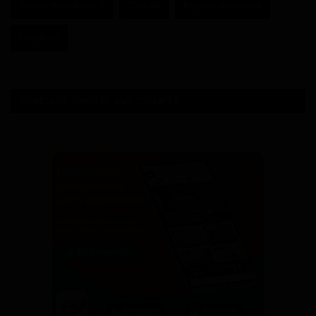
Achille Bassilekin III
Douala
Région du Littoral
Fécafoot
SONDAGE - VOTRE AVIS COMPTE