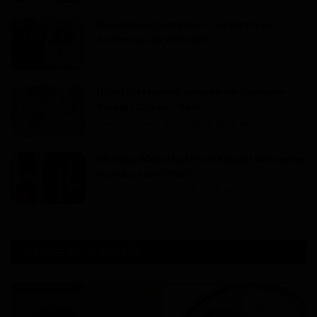
Douala au Cameroun : un pasteur
affirme avoir été victi...
Dilan KENNE
Jul 25, 2026
0
168
Hôpital régional annexe de Garoua-
Boulaï : Dr Léon Nem...
Haurizon News
Jul 10, 2026
0
147
Nkoulou Nkoulou Ninon Rosine décroche
son doctorat PhD ...
Dilan KENNE
Jul 31, 2026
0
146
ARTICLES RECOMMANDÉS