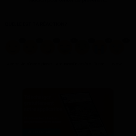
QUELLE EST TA RÉACTION?
0
0
1
0
0
0
0
Aimer
Je n'aime pas
Love
Amusant
En colère
Triste
Wow