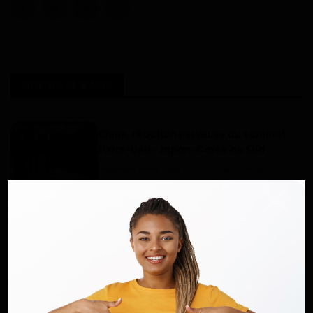
ARTICLES SIMILAIRES
Chine, réaction nerveuse au sommet
Etats-Unis-Japon-Corée du Sud ...
Haurizon News
Aoû 23, 2023
0
96
Séisme dévastateur au Maroc : 632
personnes sont mortes et 329 on...
Haurizon News
Sep 9, 2023
0
161
Élections mi-mandat aux Etat-Unis :
L'État clé où trois président...