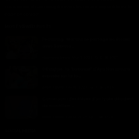
commercial et marketing à travers les canaux disponible sur la
page de contact
MOST VIEWED POSTS
Featuring : Martins se partage les étoiles
avec Sabrina...
Haurizon News
Mar 7, 2023
0
5701
S€xt@pe : la "bobasse" d'Aya Nakamura
exposée sur la to...
Dilan KENNE
Fév 16, 2023
0
2624
Cameroun : des élèves d'un lycée décident
de monétiser ...
Dilan KENNE
Fév 14, 2023
0
2324
SOCIAL MEDIA