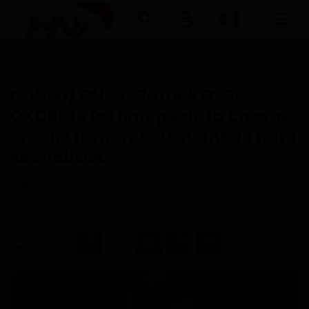
Monde
Connexion
Inscription
Gabon/ CNSS : Patrick OSSI
OKORI, le DG limogé de la Cnss, a
Accueil
craché le morceau avant de faire
ses valises.
Télécharger l'application Haurizon
News sur Google Play et Play Store
Dilan KENNE
Jui 9, 2022 - 20:05
0
95
A Propos
Partagez
Contact
cet article :
Environnement