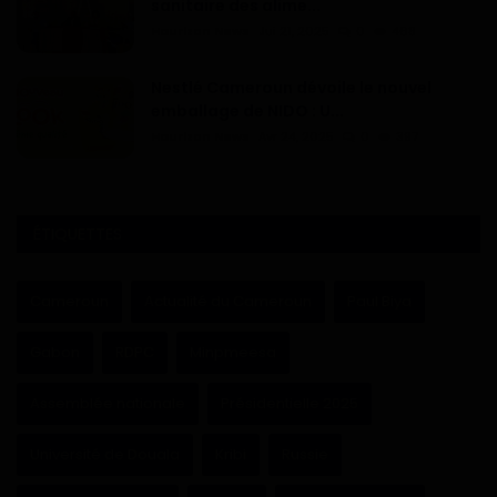
sanitaire des alime...
Haurizon News
Jui 21, 2025
0
468
Nestlé Cameroun dévoile le nouvel
emballage de NIDO : U...
Haurizon News
Avr 24, 2025
0
397
ÉTIQUETTES
Cameroun
Actualité du Cameroun
Paul Biya
Gabon
RDPC
Minpmeesa
Assemblée nationale
Présidentielle 2025
Université de Douala
Kribi
Russie