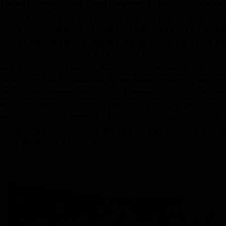
(CNSS) Patrick Ossi Okori, sentant l’étau se resserrer
Divers
sur la question de son départ, n’a pas hésité à se livrer
à une interview pour dire de tout cœur sa part de vérité
Actu People
sur la descente aux enfers de la Cnss. Sa prise de
parole aura démontré sa parfaite maîtrise du sujet. Le
Quiz
cas échéant, au terme de son argumentaire, l’opinion
publique s’est réjoui de la pertinence des réponses
Voyages
techniques apportées par ce Monsieur, au point où, on
est tenté de se demander, pourquoi le Chef de l’Etat a
Monde
t-il choisi de le mettre à l’écart ? Est-ce parce qu’il en
savait trop ? Ou, est-ce du fait de sa rigueur dans la
Blagues
mise en œuvre de ses réformes ?
Religion
Gallery
LifeStyle