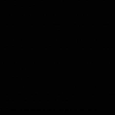
comptes au rouge) ;
• 55 milliards de crédits spot laissés par les prédécesseurs ;
• Dette fournisseurs de 10 milliards dont près de 6 milliards
de fausses factures et surfacturation ;
• 5.000 retraités en attente depuis plus de 5 ans du
paiement de leurs retraites pour un montant de 19 milliards
;
• Masse salariale explosive qui représente 41% des frais de
gestion de la CNSS ;
• Déficit de la branche des pensions connue depuis 2005 ;
• Des comptes maquillés à souhait par les cabinets d’audits
pour présenter une bonne situation de la CNSS alors qu’elle
était déficitaire de plus de 28 milliards ;
3- Train de vie dispendieux des prédécesseurs :