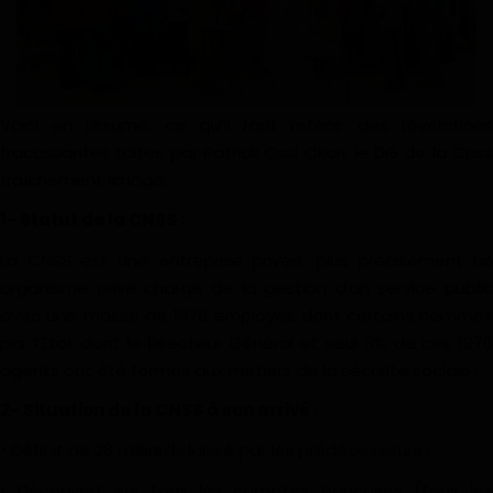
Gabon
Vidéos
Voici en résumé, ce qu’il faut retenir des révélations
Société
fracassantes faites par Patrick Ossi Okori, le DG de la Cnss
fraîchement limogé…
Échos des collectivités
1- Statut de la CNSS :
Chroniques
La CNSS est une entreprise privée, plus précisément un
organisme privé chargé de la gestion d’un service public
Nécrologie
avec une masse de 1976 employés dont certains nommés
par l’État dont le Directeur Général et seul 3% de ces 1976
Éditorial
agents ont été formés aux métiers de la sécurité sociale ;
2- Situation de la CNSS à son arrivé :
Langue
• Déficit de 28 milliards laissé par les prédécesseurs ;
English
Francais
• Découvert sur tous les comptes bancaires (tous les