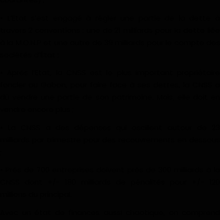
• L’Etat s’est engagé à régler une partie de la dette à
travers 2 conventions : une de 21 milliards pour la dette liée
à la M.O.N.P et une autre de 39 milliards pour le compte des
sociétés d’État ;
• Après l’Etat, la CNSS est le plus important propriétaire
foncier au Gabon, pour faire face à ses dettes, la CNSS a
dû vendre une partie de son patrimoine. Mais, elle doit en
vendre encore plus ;
• La CNSS a des dépenses qui oscillent autour de 23
milliards par trimestre pour des recouvrements en dessous
;
• Près de 700 entreprises doivent près de 300 milliards à la
CNSS dont +/- 180 milliards de pénalités pour +/- 120
millions du principal.
Avec un état de finances aussi chaotique, on comprend