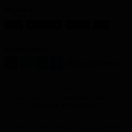
Étiquettes:
Gabon
Patrick Ossi Okori
DG limogé
CNSS
Suivez nous
ARTICLE PRÉCÉDENT
Gabon/ Show-Biz Actu: MACY ILEMA et LEXICAL FLO,
promettent un Show explosif...
ARTICLE SUIVANT
Le patronat de la Cemac s’en remet à Emmanuel
Macron pour tenter de prévenir l’i...