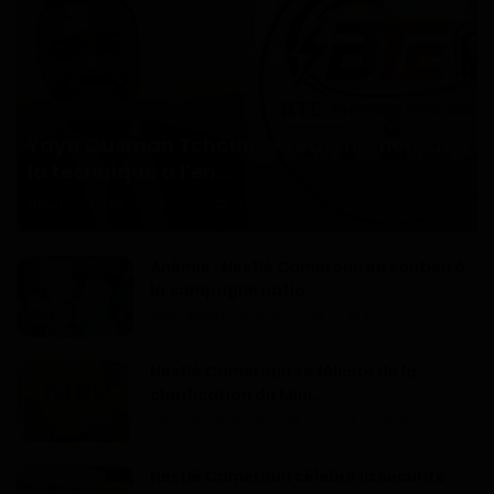
Articles Sponsorisés
Yaya Ousman Tchounkeu Batchamen, de
la technique à l’en...
Haurizon News
Jul 18, 2026
0
74
Anémie : Nestlé Cameroun en soutien à
la campagne natio...
Dilan KENNE
Avr 9, 2026
0
153
Nestlé Cameroun se félicite de la
clarification du Mini...
Haurizon News
Nov 28, 2025
0
210
Nestlé Cameroun célèbre la sécurité