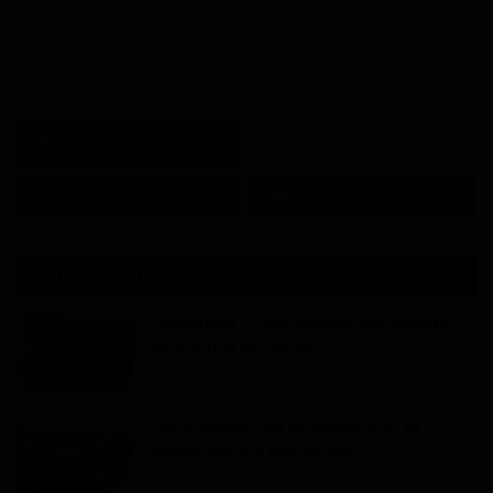
Facebook
Twitter
Instagram
Linkedin
ARTICLES POPULAIRES
Cameroun - Dépravation des mœurs :
les chefs d'accusati...
Dilan KENNE
Jul 19, 2022
0
1992
Programme C2D au Cameroun, la
pérennisation des acquis ...
Mary DJIEGUE
Mai 24, 2024
0
235