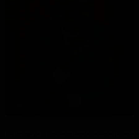
Technologie
Motivation
Politique
Articles Sponsorisés
Education
Santé
Économie
Sport
Patrick Ossi Okori. Image source : @Peuple Infos
Culture
Le
DG limogé de la Caisse nationale de sécurité sociale