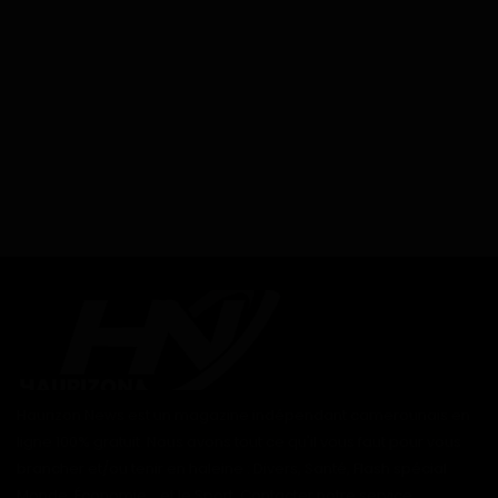
Haurizon News est un magazine indépendant camerounais en
ligne 100% gratuit. Nous avons tout ce qu'il vous faut pour vous
brancher et/ou tenir en haleine : Divers, Santé, Flash spécial
Monde, Économie... et le Sport. Contacter notre service