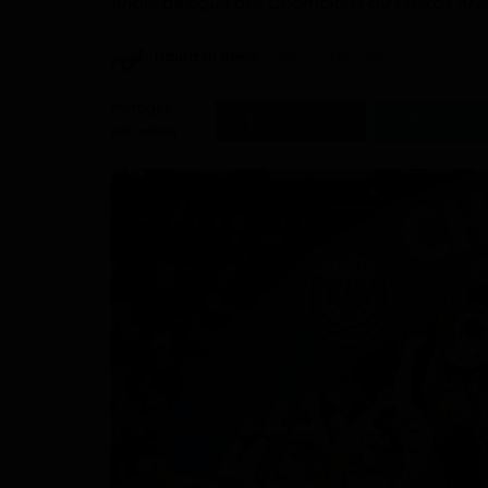
finale de Ligue des Champions au Puskàs Are
Haurizon News
Mai 31, 2026 - 06:21
Partagez
Facebook
Twitter
cet article :