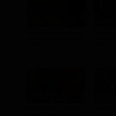
Cameroun : entre la Fécafoot
Tournoi Int
et KSA, la guerre empêche 400
FIFA Series
jeunes...
de la c...
Dilan KENNE
Jui 14, 2024
0
263
Haurizon New
130
Play-offs 2023 : Yves Clément
Qatar 2022 :
Arroga : « On a manqué un peu
niveau pen