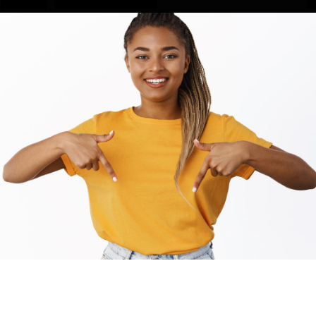
NT
ARTICLE SUIVANT
Miss Maman Africa 2026 : Olive Diane Amayana
un
couronnée
ux
gé
0
0
0
0