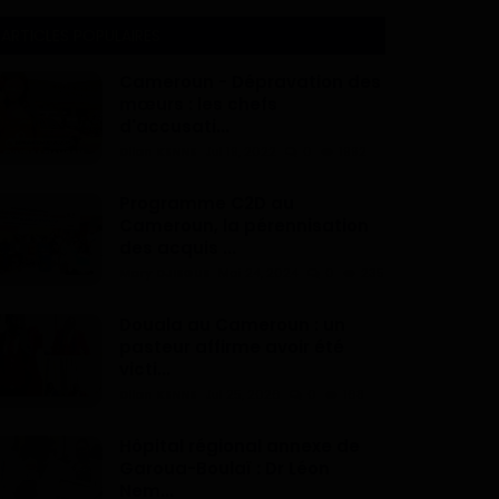
ARTICLES POPULAIRES
Cameroun - Dépravation des
mœurs : les chefs
d'accusati...
Dilan KENNE
Jul 19, 2022
0
1992
Programme C2D au
Cameroun, la pérennisation
des acquis ...
Mary DJIEGUE
Mai 24, 2024
0
235
Douala au Cameroun : un
pasteur affirme avoir été
victi...
Dilan KENNE
Jul 25, 2026
0
168
Hôpital régional annexe de
Garoua-Boulaï : Dr Léon
Nem...