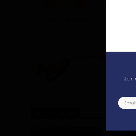
Aimer
Je n'aime pas
Love
A
Haurizon News
Join 
ARTICLES SIMILAIRES