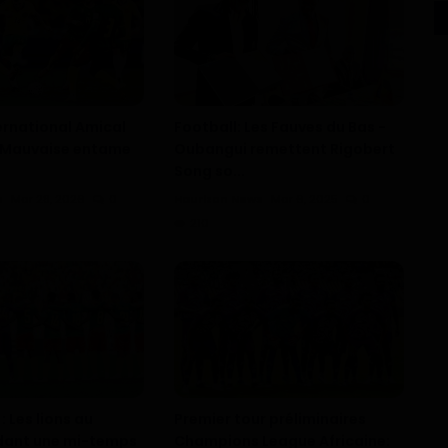
ernational Amical
Football: Les Fauves du Bas -
: Mauvaise entame
Oubangui remettent Rigobert
Song so...
s
Mar 28, 2026
0
Haurizon News
Mar 6, 2025
0
210
 Les lions au
Premier tour préliminaires
dant une mi-temps
Champions League Africaine: