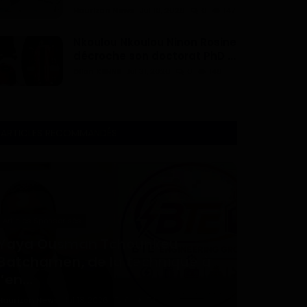
Haurizon News
Jul 10, 2026
0
147
Nkoulou Nkoulou Ninon Rosine
décroche son doctorat PhD ...
Dilan KENNE
Jul 31, 2026
0
146
ARTICLES RECOMMANDÉS
Articles Sponsorisés
Yaya Ousman Tchounkeu
Batchamen, de la technique à
l’en...
Haurizon News
Jul 18, 2026
0
74