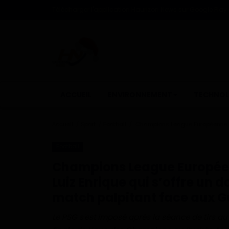
Télécharger l'application Haurizon News sur Google Play e
ACCUEIL
ENVIRONNEMENT
TECHNOL
Accueil
Sport
Football
Champions League Européenne 202
Football
Champions League Européen
Luiz Enrique qui s’offre un d
match palpitant face aux G
Le PSG s'est imposé après la séance de tirs au 