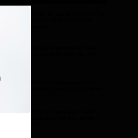
Anémie : Nestlé Cameroun en
soutien à la campagne
natio...
Dilan KENNE
Avr 9, 2026
0
153
Nestlé Cameroun se félicite
de la clarification du Mini...
Haurizon News
Nov 28, 2025
0
210
Nestlé Cameroun célèbre la
sécurité sanitaire des alime...
Haurizon News
Jui 21, 2025
0
468
Nestlé Cameroun dévoile le
nouvel emballage de NIDO :
U...
Haurizon News
Avr 24, 2025
0