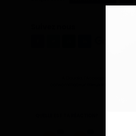
Suivez nous
ARTICLE PRÉCÉDE
À Douala, l’Acceape plaide pour 
consommateur mieux informé et mie
proté
QUELLE EST TA RÉACTION?
0
0
0