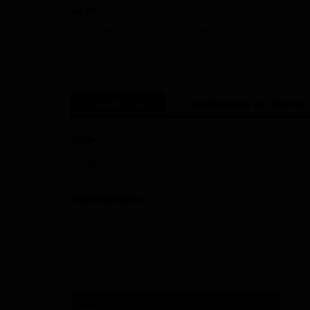
de pr...
Haurizon New
Dilan KENNE
Mai 19, 2023
0
76
104
COMMENTAIRES
COMMENTAIRES FACEBOOK
Nom
Commentaire