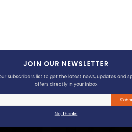
musant
En colère
Triste
Wow
JOIN OUR NEWSLETTER
our subscribers list to get the latest news, updates and s
offers directly in your inbox
S'abo
No, thanks