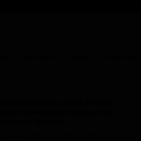
t Play Store
A Propos
Contact
OGIE
MOTIVATION
POLITIQUE
ARTICLES SPON
5-2026: Sacré PSG de Luiz Enrique qui s’offre un doublé historique à l’issue 
ne 2025-2026: Sacré PSG de
oublé historique à l’issue d’un
unners d’Arsenal
but face à Arsenal (1-1, 4-3 tab), ce samedi soir, en