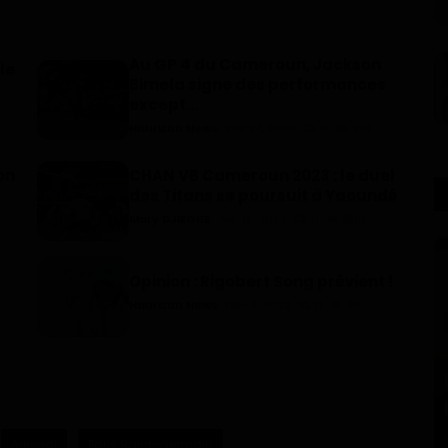
Au GP 4 du Cameroun, Jackson
le
Bimela signe des performances
except...
Haurizon News
Fév 24, 2025
0
261
on
CHAN VB Cameroun 2023 : le duel
des Titans se poursuit à Yaoundé
Mary DJIEGUE
Aoû 19, 2023
0
206
Opinion : Rigobert Song prévient !
Haurizon News
Dec 8, 2022
0
90
Arsenal
Paris Saint-Germain