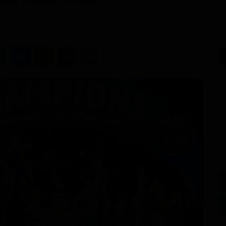
na de Budapest en Hongrie.
0
75