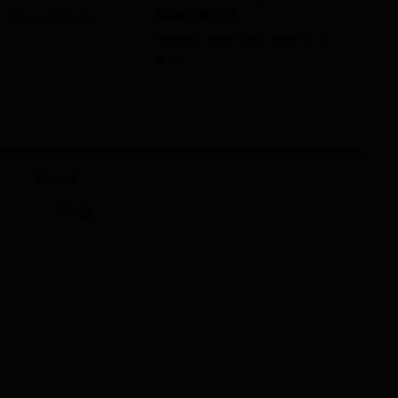
Colombe Sp...
s
Nov 25, 2022
0
Haurizon News
Oct 5, 2025
0
101
Email