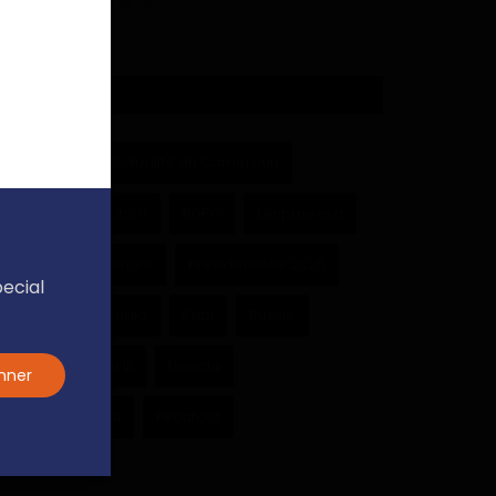
397
ÉTIQUETTES
Cameroun
Actualité du Cameroun
Paul Biya
Gabon
RDPC
Minpmeesa
Assemblée nationale
Présidentielle 2025
pecial
Université de Douala
Kribi
Russie
Achille Bassilekin III
Douala
nner
Région du Littoral
Fécafoot