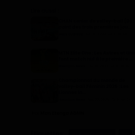
Lire aussi :
CHAN senior de volley-ball (D) : 
point des trois premières jou...
Mary DJIEGUE
Aoû 19, 2023
0
131
MTN Elite One : Les Astres et Uni
font match nul à la première ...
Haurizon News
Oct 16, 2022
0
85
Championnat du monde de
volley-ball Féminin 2025 : Les
Lionnes In...
Haurizon News
Aoû 22, 2025
0
114
Par
Man Etenga ADMN
Étiquettes:
Ligue des Champions
PSG