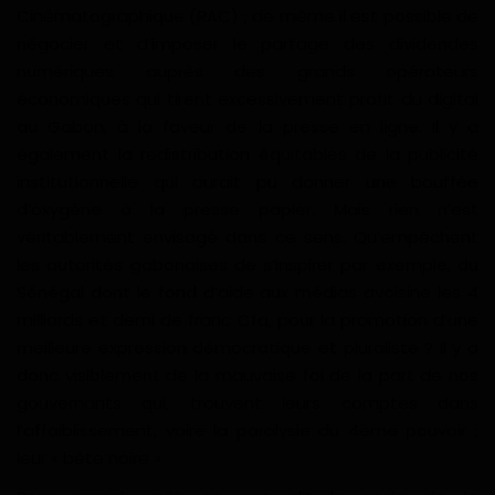
Cinématographique (RAC) ; de même il est possible de
négocier et d’imposer le partage des dividendes
numériques auprès des grands opérateurs
économiques qui tirent excessivement profit du digital
au Gabon, à la faveur de la presse en ligne. Il y a
également la redistribution équitables de la publicité
institutionnelle qui aurait pu donner une bouffée
d’oxygène à la presse papier. Mais rien n’est
véritablement envisagé dans ce sens. Qu’empêchent
les autorités gabonaises de s’inspirer par exemple, du
Sénégal dont le fond d’aide aux médias avoisine les 4
milliards et demi de franc Cfa, pour la promotion d’une
meilleure expression démocratique et pluraliste ? Il y a
donc visiblement de la mauvaise foi de la part de nos
gouvernants qui, trouvent leurs comptes dans
l’affaiblissement, voire la paralysie du 4ème pouvoir ;
leur « bête noire »