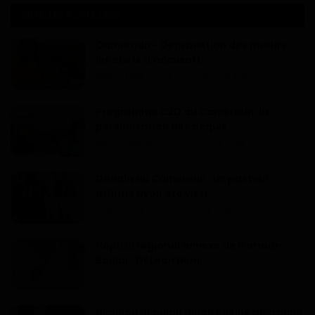
ARTICLES POPULAIRES
Cameroun - Dépravation des mœurs :
les chefs d'accusati...
Dilan KENNE
Jul 19, 2022
0
1992
Programme C2D au Cameroun, la
pérennisation des acquis ...
Mary DJIEGUE
Mai 24, 2024
0
235
Douala au Cameroun : un pasteur
affirme avoir été victi...
Dilan KENNE
Jul 25, 2026
0
168
Hôpital régional annexe de Garoua-
Boulaï : Dr Léon Nem...
Haurizon News
Jul 10, 2026
0
148
Nkoulou Nkoulou Ninon Rosine décroche