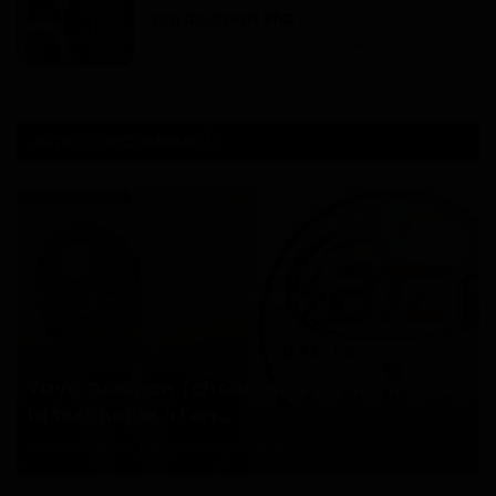
son doctorat PhD ...
Dilan KENNE
Jul 31, 2026
0
148
ARTICLES RECOMMANDÉS
Articles Sponsorisés
Yaya Ousman Tchounkeu Batchamen, de
la technique à l’en...
Haurizon News
Jul 18, 2026
0
74