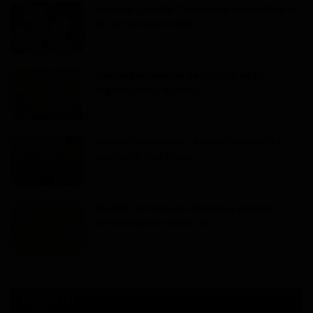
Anémie : Nestlé Cameroun en soutien à
la campagne natio...
Dilan KENNE
Avr 9, 2026
0
153
Nestlé Cameroun se félicite de la
clarification du Mini...
Haurizon News
Nov 28, 2025
0
212
Nestlé Cameroun célèbre la sécurité
sanitaire des alime...
Haurizon News
Jui 21, 2025
0
470
Nestlé Cameroun dévoile le nouvel
emballage de NIDO : U...
Haurizon News
Avr 24, 2025
0
397
ÉTIQUETTES