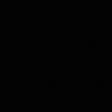
l’infiltration ne saurait obstruer les missions régalienne
de l’Etat.
En définitive, Il y a lieu pour les autorités, de se dire des
vérités et, de se pencher sur les vraies préoccupations
de la corporation au cours de cette journée
internationale de la liberté de la presse. Parmi les
attentes, citons entre autres, l’annulation de
l’imposition arbitraire de la Redevance de 500.000 frs
Cfa par an à la presse en ligne et papier, annoncée
récemment par le nouveau père fouettard de la Hac…
Autrement dit, la célébration de cette fameuse
journée, devrait servir de déclic pour la prise des
résolutions face aux difficultés criardes encourues par
la presse en général, plutôt que d’apâter
malicieusement un groupuscule de « médias » et/ou de
« représentants » à qui on fait porter implicitement
l’étendard de la presse gabonaise toute entière, au
sein des commissions opportunistes, montées de