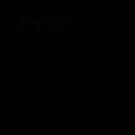
Haurizon News est un magazine indépendant camerounais en
ligne 100% gratuit. Nous avons tout ce qu'il vous faut pour vous
brancher et/ou tenir en haleine : Divers, Santé, Flash spécial
Monde, Économie... et le Sport. Contacter notre service
commercial et marketing à travers les canaux disponible sur la
page de contact
MOST VIEWED POSTS
Featuring : Martins se partage les étoiles
avec Sabrina...
Haurizon News
Mar 7, 2023
0
5701
S€xt@pe : la "bobasse" d'Aya Nakamura