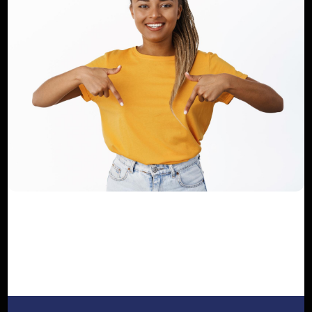
Dilan KENNE
Dilan KENNE est web-journaliste et reporter basé à Douala
au Cameroun. Passionné par l’écriture web, M. KENNE fait
partie des premiers détenteurs en Afrique de la carte
internationale de créateur de contenus. Il est également
depuis mai 2024, membre-fondateur de l’Union des
Cyberjournalistes du Cameroun (UCC).
ARTICLES SIMILAIRES
Brésil : des pluies torrentielles font au
moins 79 morts et 56 di...