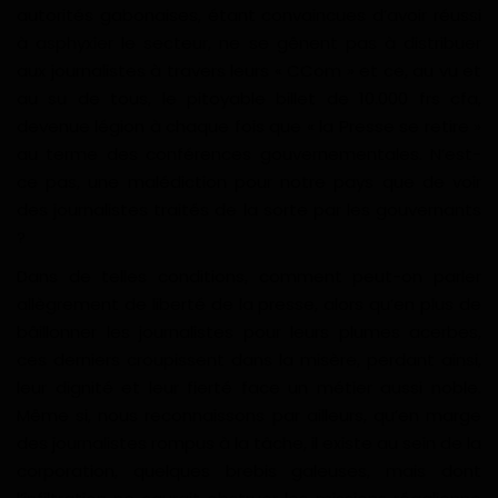
autorités gabonaises, étant convaincues d’avoir réussi
à asphyxier le secteur, ne se gênent pas à distribuer
aux journalistes à travers leurs « CCom » et ce, au vu et
au su de tous, le pitoyable billet de 10.000 frs cfa,
devenue légion à chaque fois que « la Presse se retire »
au terme des conférences gouvernementales. N’est-
ce pas, une malédiction pour notre pays que de voir
des journalistes traités de la sorte par les gouvernants
?
Dans de telles conditions, comment peut-on parler
allègrement de liberté de la presse, alors qu’en plus de
bâillonner les journalistes pour leurs plumes acerbes,
ces derniers croupissent dans la misère, perdant ainsi,
leur dignité et leur fierté face un métier aussi noble.
Même si, nous reconnaissons par ailleurs, qu’en marge
des journalistes rompus à la tâche, il existe au sein de la
corporation, quelques brebis galeuses, mais dont