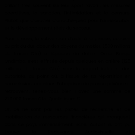
brillant très souvent sur leur sport favori : les mesures
coercitives, la sanction, l’intimidation et la censure.
Plutôt que d’œuvrer d’arrache-pied pour l’amélioration
et le développement réels du secteur.
Pour preuve, la subvention d’aide à la presse, acquise
au prix du dur labeur des doyens du metier, (500 millions
de francs Cfa) à l’époque du défunt Omar Bongo
Ondimba, s’est effritée depuis quelques en arrière (125
millions de francs Cfa) sous le regard indolent des
autorités, au point où, à l’issue de sa répartition en
commission, certaines Entreprises de presse privées se
retrouvent, tenez-vous bien ! avec une somme de
270.000 francs Cfa. Quelle injure !?
Or, ce ne sont pas les pistes de recherche et de
mobilisation de ressources financières qui manquent
dans ce pays immensément riche. Autant ils ont pu
trouver la Redevance Audiovisuelle et