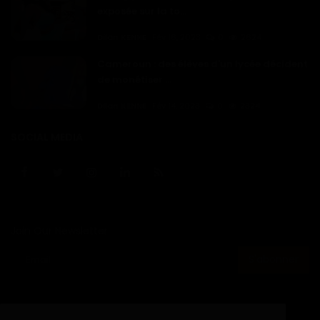
exposée sur la to...
Dilan KENNE
Fév 16, 2023
0
2624
Cameroun : des élèves d'un lycée décident
de monétiser ...
Dilan KENNE
Fév 14, 2023
0
2324
SOCIAL MEDIA
Join Our Newsletter
S'abonner