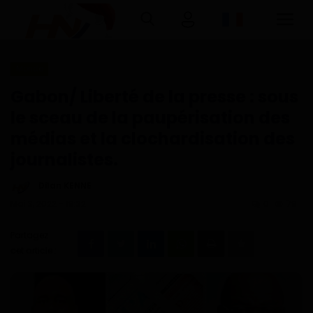
Monde
Connexion
Inscription
Gabon/ Liberté de la presse : sous
le sceau de la paupérisation des
Accueil
médias et la clochardisation des
journalistes.
Télécharger l'application Haurizon
News sur Google Play et Play Store
Dilan KENNE
Mai 3, 2022 - 18:32
0
79
A Propos
Partagez
Contact
cet article :
Environnement