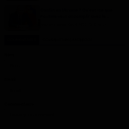
Conflit en Ukraine ? Qu'est-ce que
Poutine veut accomplir avec le...
Haurizon News
Oct 4, 2022
0
74
COMMENTAIRES
COMMENTAIRES FACEBOOK
Nom
Email
Commentaire