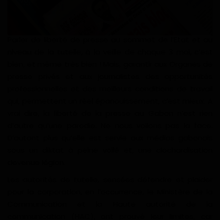
Gabon
Vidéos
Parler de liberté de presse au sommet de l’Etat et au
niveau de la tutelle, à la veille de chaque 3 mai, c’est
bien, et même très bien ! Mais, garantir aux Organes de
Société
presse privés et aux journalistes des opportunités
professionnelles et des meilleurs conditions de travail
Échos des collectivités
qui, permettent un réel épanouissement, c’est mieux. A
vrai dire, la liberté de la presse au Gabon n’est rien
Chroniques
d’autre qu’une parodie. Ne nous voilons pas la face.
D’autant plus qu’elle est servie aux médias gabonais
Nécrologie
sous un diktat à peine voilé et, une clochardisation
devenue légion.
Éditorial
Les autorités de tutelle, sensées défendre et plaider
Langue
pour la corporation, en l’occurrence, le Ministère de la
Communication et la Haute autorité de la
English
Francais
communication (HAC), ont prouvé leur limites, car