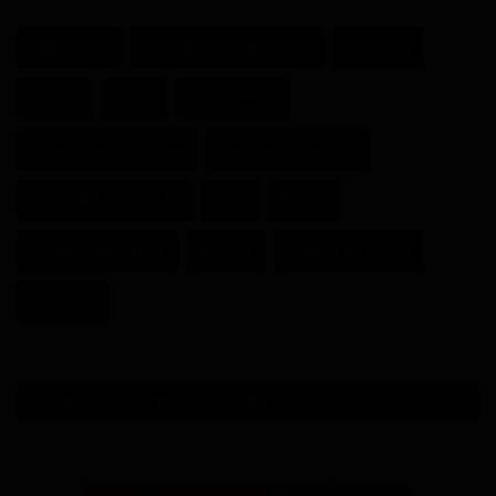
Cameroun
Actualité du Cameroun
Paul Biya
Gabon
RDPC
Minpmeesa
Assemblée nationale
Présidentielle 2025
Université de Douala
Kribi
Russie
Achille Bassilekin III
Douala
Région du Littoral
Fécafoot
SONDAGE - VOTRE AVIS COMPTE