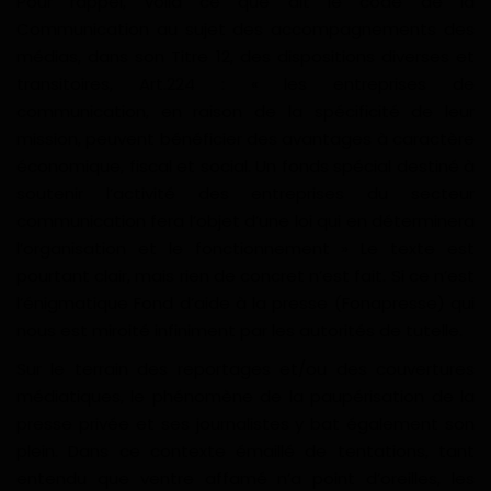
Pour rappel, voilà ce que dit le code de la
Communication au sujet des accompagnements des
médias, dans son Titre 12, des dispositions diverses et
transitoires, Art.224 : « les entreprises de
communication, en raison de la spécificité de leur
mission, peuvent bénéficier des avantages à caractère
économique, fiscal et social. Un fonds spécial destiné à
soutenir l’activité des entreprises du secteur
communication fera l’objet d’une loi qui en déterminera
l’organisation et le fonctionnement » Le texte est
pourtant clair, mais rien de concret n’est fait. Si ce n’est
l’énigmatique Fond d’aide à la presse (Fonapresse) qui
nous est miroité infiniment par les autorités de tutelle.
Sur le terrain des reportages et/ou des couvertures
médiatiques, le phénomène de la paupérisation de la
presse privée et ses journalistes y bat également son
plein. Dans ce contexte émaillé de tentations, tant
entendu que ventre affamé n’a point d’oreilles, les