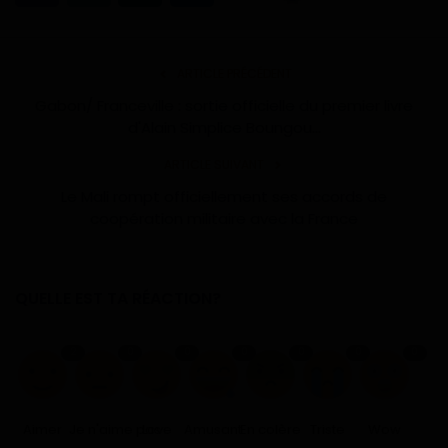
ARTICLE PRÉCÉDENT
Gabon/ Franceville : sortie officielle du premier livre
d'Alain Simplice Boungou...
ARTICLE SUIVANT
Le Mali rompt officiellement ses accords de
coopération militaire avec la France
QUELLE EST TA RÉACTION?
2
0
0
0
0
0
0
Aimer
Je n'aime pas
Love
Amusant
En colère
Triste
Wow