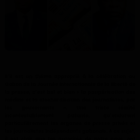
Technologie
Motivation
Politique
Articles Sponsorisés
Education
S’il est un thème approprié à la célébration au
Santé
Gabon de la Journée internationale de la liberté de
la presse, c’est bel et bien « la paupérisation des
Économie
médias et la clochardisation des journalistes, par
les gouvernants ». Une triste réalité
Sport
incontestablement patante, qu’endurent
particulièrement les organes de presse privés et
Culture
les journalistes indépendants gabonais. A ce sujet,
il est clair que les autorités de notre pays, ont