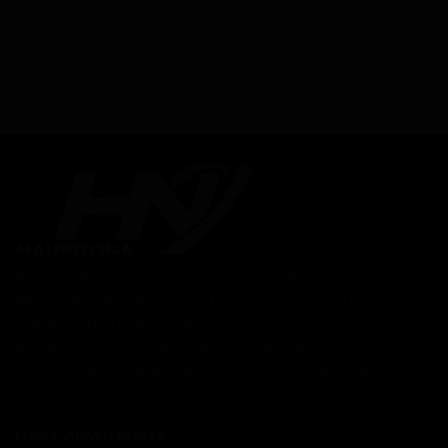
Haurizon News est un magazine indépendant camerounais en
ligne 100% gratuit. Nous avons tout ce qu'il vous faut pour vous
brancher et/ou tenir en haleine : Divers, Santé, Flash spécial
Monde, Économie... et le Sport. Contacter notre service
commercial et marketing à travers les canaux disponible sur la
page de contact
MOST VIEWED POSTS