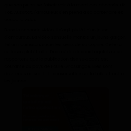
que son p€n!s se faisait voir à la merci des abonnés Tik
Divers
Tok. Aussitôt, l'amoureux s'en prend à sa partenaire et
coupe la vidéo.
Actu People
Dans la seconde vidéo, il s'agit plutôt d'un jeune
Quiz
d'amoureux. La vidéo sensuelle montre un jeune garçon,
tel un nourrisson, sucer les seins de sa copine. Celle-ci
Voyages
se laisse plutôt aller. Des médias locaux togolais nous
rapportent que la publication des sextapes est
Monde
courante au pays de Faure Gnassingbé. Elles sont
devenues un sujet de conversation sur la toile et entre
Blagues
les jeunes.
Religion
Gallery
LifeStyle