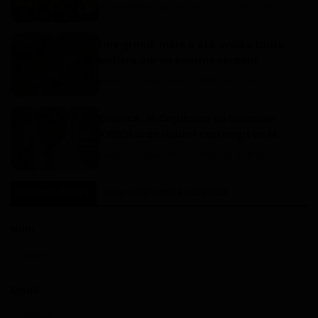
Doyle McKey Ngomi
Sep 2, 2022
0
103
Une grand-mère a été avalée toute
entière par un énorme serpent
Haurizon News
Nov 18, 2022
0
97
Divorce : le Capitaine de Douanes
KWEDI Jean Hubert corrompt un M...
Haurizon News
Mar 14, 2023
0
107
COMMENTAIRES
COMMENTAIRES FACEBOOK
Nom
Email