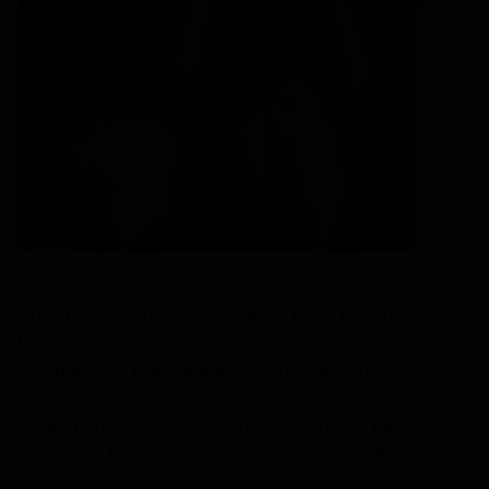
Technologie
Motivation
Politique
Articles Sponsorisés
Education
Santé
La sextape est devenue virale au Togo; le jeune couple
Économie
fait le tour des fora WhatsApp. Au total, deux vidéos
érotiques ont été publiées sur la plateforme. La
première montre un jeune garçon, la vingtaine,
Sport
totalement nu et collé à sa petite amie en pleine
séance de twerk. Ce sont les éclats de rire de la
Culture
partenaire du jeune togolais qui l'interpellent sur le fait