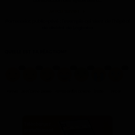
construction des systèmes d...
ARTICLE SUIVANT
Partenariat public-privé : l'exemple qui vient de l'hôpital
de district de Logbaba
QUELLE EST TA RÉACTION?
1
0
0
0
0
0
0
Aimer
Je n'aime pas
Love
Amusant
En colère
Triste
Wow