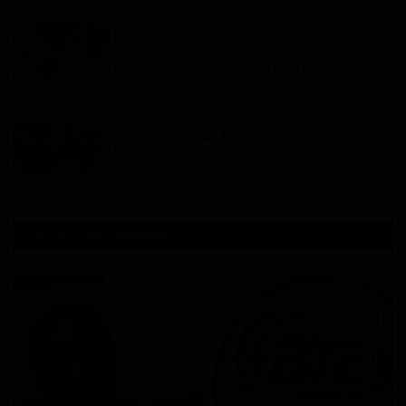
Hôpital régional annexe de Garoua-
Boulaï : Dr Léon Nem...
Haurizon News
Jul 10, 2026
0
146
Hôpital Laquintinie de Douala : le Dr
Marie Solange Ndo...
Dilan KENNE
Jul 13, 2026
0
143
ARTICLES RECOMMANDÉS