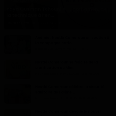
Articles Sponsorisés
Yaya Ousman Tchounkeu Batchamen, de
la technique à l’en...
Haurizon News
Jul 18, 2026
0
72
Anémie : Nestlé Cameroun en soutien à
la campagne natio...
Dilan KENNE
Avr 9, 2026
0
153
Nestlé Cameroun se félicite de la
clarification du Mini...
Haurizon News
Nov 28, 2025
0
206
Nestlé Cameroun célèbre la sécurité
sanitaire des alime...
Haurizon News
Jui 21, 2025
0
465
Nestlé Cameroun dévoile le nouvel