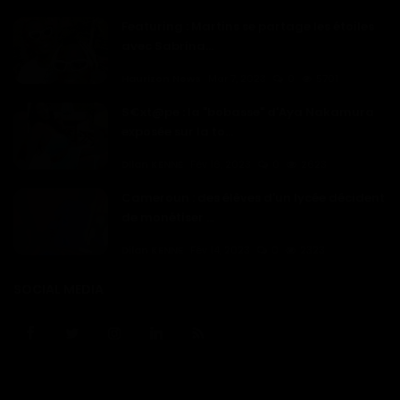
Featuring : Martins se partage les étoiles
avec Sabrina...
Haurizon News
Mar 7, 2023
0
5701
S€xt@pe : la "bobasse" d'Aya Nakamura
exposée sur la to...
Dilan KENNE
Fév 16, 2023
0
2623
Cameroun : des élèves d'un lycée décident
de monétiser ...
Dilan KENNE
Fév 14, 2023
0
2323
SOCIAL MEDIA