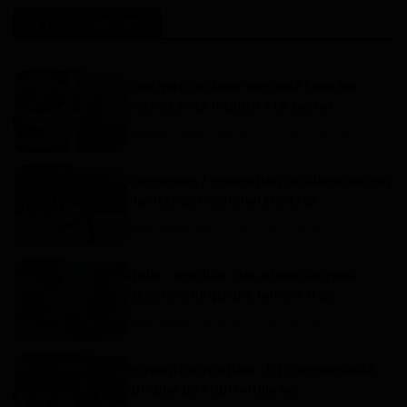
ARTICLES SIMILAIRES
Que mettre dans son café tous les
matins pour maigrir ? Le secret...
Haurizon News
Jan 29, 2022
0
125
Cameroun / Promotion au 21ème Regen
: lieutenant-colonel Éric Mar...
Dilan KENNE
Nov 12, 2024
0
904
Italie - Insolite : des archéologues
découvrent qu'une femme a ac...
Dilan KENNE
Jui 16, 2022
0
169
Prévention routière : La communauté
urbaine de Kribi outille les ...