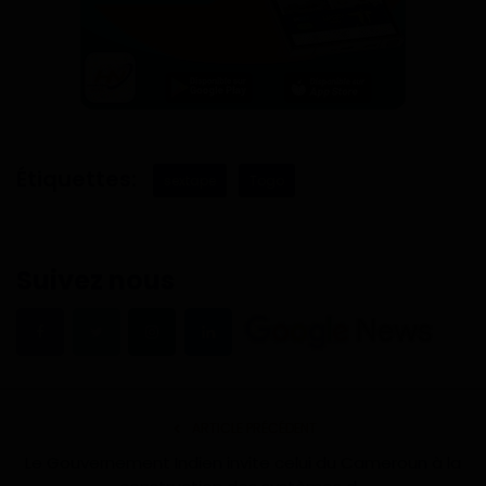
Gabon
Vidéos
Société
Étiquettes:
sextape
Togo
Échos des collectivités
Chroniques
Suivez nous
Nécrologie
Éditorial
Langue
ARTICLE PRÉCÉDENT
Le Gouvernement Indien invite celui du Cameroun à la
English
Francais