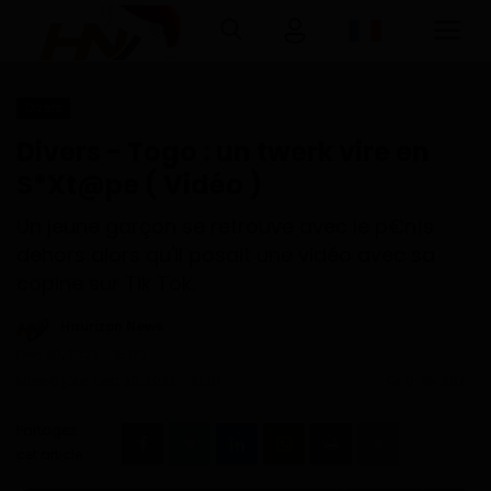
Divers
Connexion
Inscription
Divers - Togo : un twerk vire en
S*Xt@pe ( Vidéo )
Accueil
Un jeune garçon se retrouve avec le p€n!s
Télécharger l'application Haurizon
dehors alors qu'il posait une vidéo avec sa
News sur Google Play et Play Store
copine sur Tik Tok.
Haurizon News
A Propos
Dec 30, 2022 - 15:00
Mise à jour: Dec 30, 2022 - 15:01
0
367
Contact
Partagez
Environnement
cet article :