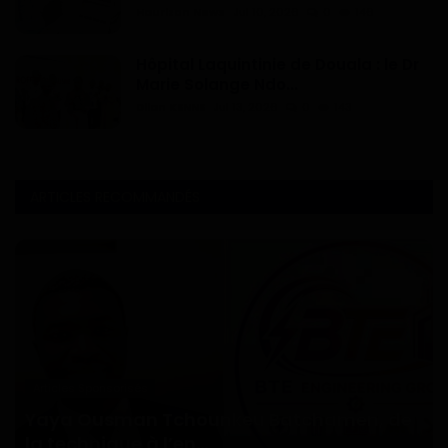
Haurizon News
Jul 10, 2026
0
146
Hôpital Laquintinie de Douala : le Dr
Marie Solange Ndo...
Dilan KENNE
Jul 13, 2026
0
143
ARTICLES RECOMMANDÉS
Articles Sponsorisés
Yaya Ousman Tchounkeu Batchamen, de
la technique à l’en...