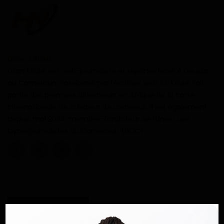
Dilan KENNE
Dilan KENNE est web-journaliste et reporter basé à Douala
au Cameroun. Passionné par l’écriture web, M. KENNE fait
partie des premiers détenteurs en Afrique de la carte
internationale de créateur de contenus. Il est également
depuis mai 2024, membre-fondateur de l’Union des
Cyberjournalistes du Cameroun (UCC).
ARTICLES SIMILAIRES