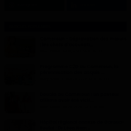
Instagram
Linkedin
ARTICLES POPULAIRES
Cameroun - Dépravation des mœurs
: les chefs d'accusati...
Dilan KENNE
Jul 19, 2022
0
1991
Programme C2D au Cameroun, la
pérennisation des acquis ...
Mary DJIEGUE
Mai 24, 2024
0
234
Douala au Cameroun : un pasteur
affirme avoir été victi...
Dilan KENNE
Jul 25, 2026
0
166
Hôpital régional annexe de Garoua-
Boulaï : Dr Léon Nem...