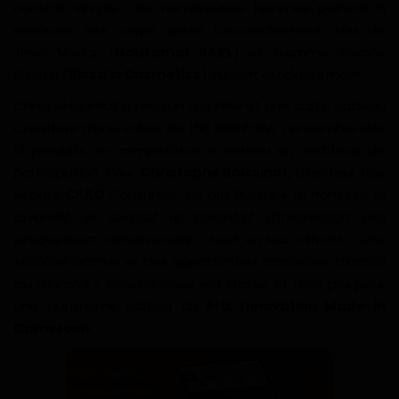
constat simple : de nombreuses femmes peinent à
retrouver leur corps après l’accouchement. Eau de
Javel Madar (
Nouramar SARL
) et Gamme Savons
Bissa’a (
Bissa’a Cosmetics
) suivent au classement.
Chaque lauréat a reçu un trophée et une carte cadeau
Carrefour d’une valeur de 150 000 FCFA. L’ensemble des
12 produits en compétition a obtenu un certificat de
participation. Pour
Christophe Boissinot,
Directeur des
Achats
CFAO
Consumer, ce prix illustre «
la richesse, la
diversité et surtout le potentiel d’innovation des
producteurs camerounais
», tout en leur offrant «
une
visibilité accrue et des opportunités concrètes d’accès
au marché
». Rendez-vous est d’ores et déjà pris pour
une quatrième édition du
Prix Innovation Made in
Cameroon.