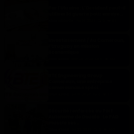
Par l'Ukraine : L'Occident peut-il
utiliser la guerre pour enraye...
Alain NDOUCK
Avr 14, 2022
0
63
Investissement / Au Cameroun,
l’Uruguay en mission
économique
Dilan KENNE
Nov 24, 2023
0
134
BTE Engineering Group
Cameroun, une entreprise
camerounaise spéci...
Dilan KENNE
Jul 19, 2026
0
57
Sécurité renforcée au Port
Autonome de Douala : Le PAD
muscle ses...
Dilan KENNE
Jul 22, 2025
0
203