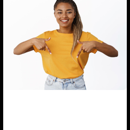
Cameroun - Diplomatie parlementaire :
Hon. Salmana Amadou Ali ent...
Dilan KENNE
Jul 23, 2022
0
265
Cameroun / Ministère de la
Communication : L'urgence d'un audit
s...
Haurizon News
Jan 17, 2025
0
264
Métrologie au Cameroun : ce qu'il faut
retenir de l'assemblée gén...
Dilan KENNE
Aoû 13, 2023
0
153
Cameroun : L’artisan à l’honneur à la
commune d’arrondissement de...
Dilan KENNE
Jui 15, 2023
0
171