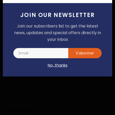
Cameroun - Inflation : Une possible
future hausse de 50 F CFA sur...
Alain NDOUCK
Mar 25, 2022
0
111
JOIN OUR NEWSLETTER
Join our subscribers list to get the latest
Cameroun / Performance des
news, updates and special offers directly in
entreprises : le travail de MIT CHIMIE...
your inbox
Dilan KENNE
Jui 13, 2023
0
181
S'abonner
COMMENTAIRES
COMMENTAIRES FACEBOOK
No, thanks
Nom
Email
Commentaire