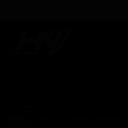
Haurizon News est un magazine indépendant camerounais en
ligne 100% gratuit. Nous avons tout ce qu'il vous faut pour vous
brancher et/ou tenir en haleine : Divers, Santé, Flash spécial
Monde, Économie... et le Sport. Contacter notre service
commercial et marketing à travers les canaux disponible sur la
page de contact
MOST VIEWED POSTS
Featuring : Martins se partage les étoiles
avec Sabrina...