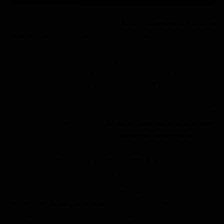
Dans la catégorie Boissons, le
Rhum Moelleux Gimbra
Edena
de la Société Saveurs de Vignes SARL a
convaincu 69 % des votants. Ironie du parcours :
l’entreprise était à l’origine importatrice de vins avant
de se lancer dans la production locale au point, selon
son directeur général
Jean-Christin Tene
, de rivaliser
désormais avec des marques internationales. Il attribue
une part du succès commercial de la marque à la série
télévisée camerounaise “
Révélations scandaleuses
”
du réalisateur camerounais
Ebenezer Kepombia
, qui lui
a offert une vitrine inattendue. Jus de Fruits Doya
(SADEC) et
Boissons MUX Cocktail
(J D Distribution
Services SARL) complètent le podium.
Enfin, en catégorie Non Alimentaire, la Gamme Anti-
vergetures
Moby Maman
des Laboratoires Biopharma
a raflé 86 % des suffrages. Le produit est né d’un