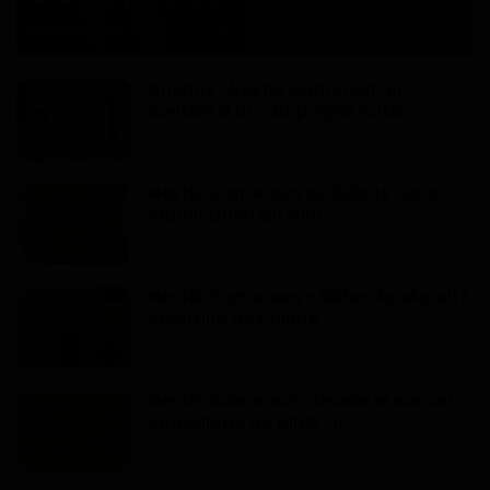
Haurizon News
Jul 18, 2026
0
72
Anémie : Nestlé Cameroun en
soutien à la campagne natio...
Dilan KENNE
Avr 9, 2026
0
153
Nestlé Cameroun se félicite de la
clarification du Mini...
Haurizon News
Nov 28, 2025
0
206
Nestlé Cameroun célèbre la sécurité
sanitaire des alime...
Haurizon News
Jui 21, 2025
0
465
Nestlé Cameroun dévoile le nouvel
emballage de NIDO : U...
Haurizon News
Avr 24, 2025
0
397