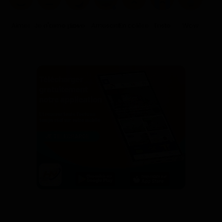
Aimer
Je n'aime pas
Love
Amusant
En colère
Triste
Wow