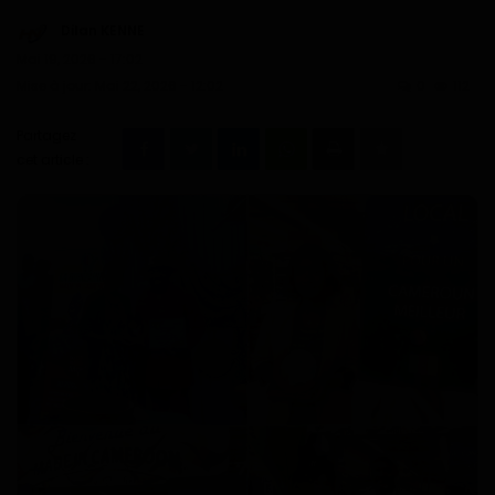
Technologie
Dilan KENNE
Mai 19, 2026 - 17:02
Motivation
Mise à jour: Mai 22, 2026 - 12:02
0
112
Politique
Partagez
cet article :
Articles Sponsorisés
Education
Santé
Économie
Sport
Culture