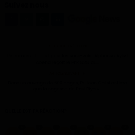
Suivez nous
ARTICLE PRÉCÉDENT
Un homme debout pour les sans-voix : Alphonse Ayissi
Abena reçoit le Prix G2G du...
ARTICLE SUIVANT
Dans un ouvrage de 600 pages, Pr Jean Gatsi estime
que la sagesse de Paul Biya v...
QUELLE EST TA RÉACTION?
0
0
0
0
0
0
0