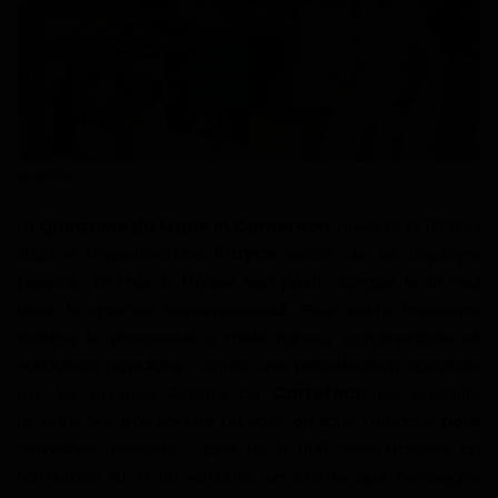
Divers
Actu People
Quiz
©️HN/DR
Voyages
La
Quinzaine du Made in Cameroon
, ouverte le 07 mai
Monde
2026 à l’hypermarché
Playce
avant de se déployer
jusqu’au 20 mai, a trouvé son point d’orgue le 19 mai
Blagues
dans le quartier Bonamoussadi. Pour cette troisième
édition, le processus a mêlé rigueur commerciale et
Religion
validation populaire : après une présélection conduite
par les équipes Achats de
Carrefour
, les produits
Gallery
retenus ont été soumis au vote en ligne pendant deux
semaines. Résultat : plus de 11 000 consultations du
LifeStyle
formulaire et 5 161 votants, un chiffre que l’enseigne