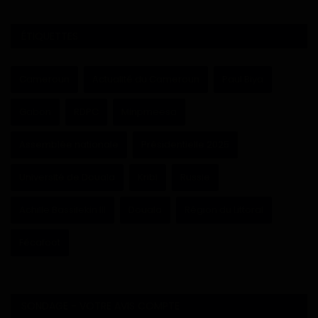
ÉTIQUETTES
Cameroun
Actualité du Cameroun
Paul Biya
Gabon
RDPC
Minpmeesa
Assemblée nationale
Présidentielle 2025
Université de Douala
Kribi
Russie
Achille Bassilekin III
Douala
Région du Littoral
Fécafoot
SONDAGE - VOTRE AVIS COMPTE