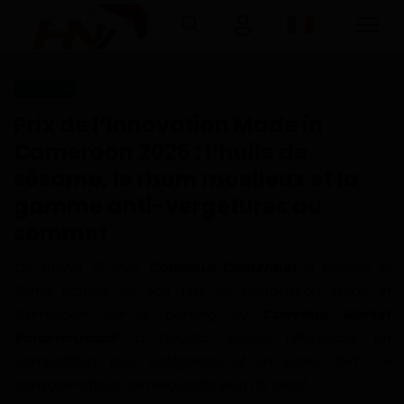
Économie
Connexion
Inscription
Prix de l’Innovation Made in
Cameroon 2026 : l’huile de
Accueil
sésame, le rhum moelleux et la
gamme anti-vergetures au
Télécharger l'application Haurizon
News sur Google Play et Play Store
sommet
Ce mardi 19 mai,
Carrefour Cameroun
a clôturé la
A Propos
3ème édition de son Prix de l’Innovation Made in
Cameroon sur le parking du
Carrefour Market
Contact
Bonamoussadi
à Douala. Douze références en
compétition, trois catégories, et un signal fort : le
Environnement
consommateur camerounais veut du local.