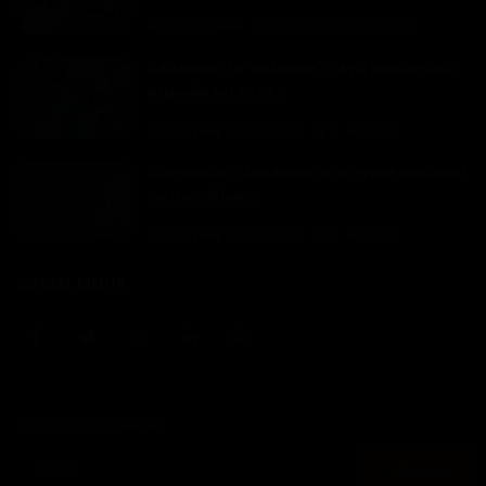
Haurizon News
Mar 7, 2023
0
5701
S€xt@pe : la "bobasse" d'Aya Nakamura
exposée sur la to...
Dilan KENNE
Fév 16, 2023
0
2623
Cameroun : des élèves d'un lycée décident
de monétiser ...
Dilan KENNE
Fév 14, 2023
0
2323
SOCIAL MEDIA
Join Our Newsletter
S'abonner