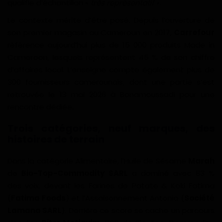
qualifie d’échantillon «
très représentatif
».
Gabon
Le contexte mérite d’être posé. Depuis l’ouverture de
son premier magasin au Cameroun en 2017,
Carrefour
Vidéos
référence aujourd’hui plus de 15 000 produits Made in
Cameroon, lesquels représentent 45 % de son chiffre
Société
d’affaires local. L’enseigne compte également plus de
300 fournisseurs camerounais, dont une partie s’est
Échos des collectivités
retrouvée le 13 mai 2026 à Bonamoussadi pour une
rencontre dédiée.
Chroniques
Trois catégories, neuf marques, des
histoires de terrain
Nécrologie
Dans la catégorie Alimentaire, l’Huile de Sésame
Marah
Éditorial
de
Bio-Top-Commodity SARL
a dominé avec 83 %
des voix, devant les Farines de Patate & Koki Fatima
Langue
(
Fatima Foods
) et l’Assaisonnement Antonia (
Société
Lamana SARL
). Derrière ce score se cache un parcours
English
Francais