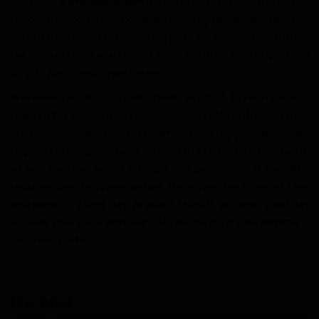
singulier.
Riter Metiayim
, CEO de Bio-Top-Commodity,
raconte avoir lancé l’idée en 2018 après avoir cherché,
en vain, de l’huile de sésame pour un inconnu souffrant
de calculs rénaux. «
Marah, c’est un nom arabe qui veut
dire la joie
», explique-t-elle.
Première production industrielle en 2021, la marque est
aujourd’hui présente à Douala, Yaoundé, Bafoussam et
Kribi. Ses graines de sésame sont approvisionnées
auprès de coopératives du Noun, du Centre et du Nord,
et son modèle social intègre des personnes à mobilité
réduite, des femmes issues de zones de crise et des
orphelins. «
Dans un produit Marah acheté, c’est un
sourire que vous donnez à un jeune ou à une femme
»,
résume-t-elle.
Lire aussi :