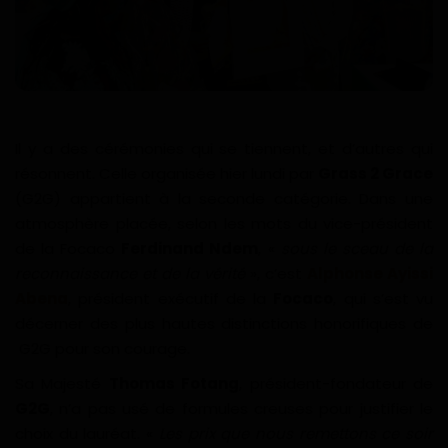
Divers
Actu People
Quiz
Il y a des cérémonies qui se tiennent, et d’autres qui
Voyages
résonnent. Celle organisée hier lundi par
Grass 2 Grace
(G2G) appartient à la seconde catégorie. Dans une
Monde
atmosphère placée, selon les mots du vice-président
de la Focaco
Ferdinand Ndem
, «
sous le sceau de la
reconnaissance et de la vérité
», c’est
Alphonse Ayissi
Blagues
Abena
, président exécutif de la
Focaco
, qui s’est vu
décerner des plus hautes distinctions honorifiques de
Religion
G2G pour son courage.
Gallery
Sa Majesté
Thomas Fotang
, président-fondateur de
G2G
, n’a pas usé de formules creuses pour justifier le
LifeStyle
choix du lauréat. «
Les prix que nous remettons ce soir