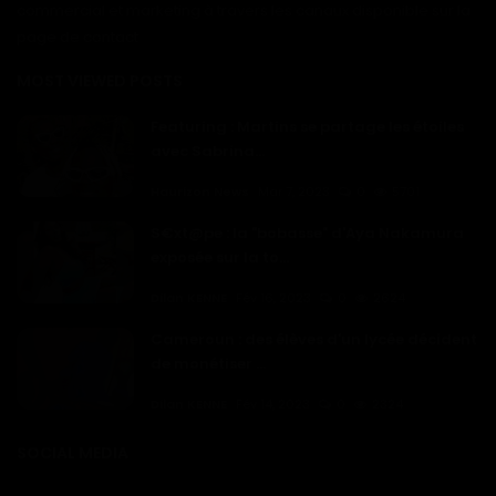
commercial et marketing à travers les canaux disponible sur la
page de contact
MOST VIEWED POSTS
Featuring : Martins se partage les étoiles
avec Sabrina...
Haurizon News
Mar 7, 2023
0
5701
S€xt@pe : la "bobasse" d'Aya Nakamura
exposée sur la to...
Dilan KENNE
Fév 16, 2023
0
2624
Cameroun : des élèves d'un lycée décident
de monétiser ...
Dilan KENNE
Fév 14, 2023
0
2324
SOCIAL MEDIA