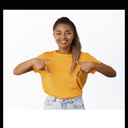
ARTICLES SIMILAIRES
Entrepreneuriat jeune : La troisième
édition du Demo Day d'Ukuzol...
Haurizon News
Mar 13, 2026
0
57
Protection de la biodiversité : le
Cameroun veut atteindre ses 28...
Dilan KENNE
Mai 15, 2025
0
151
Cameroun / Lékié: Sa Majesté Laurent
Kamgue Abbé, un Monarque au ...
Haurizon News
Aoû 7, 2025
0
104