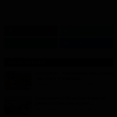
Facebook
Twitter
Instagram
Linkedin
ARTICLES POPULAIRES
Cameroun - Dépravation des mœurs
: les chefs d'accusati...
Dilan KENNE
Jul 19, 2022
0
1991
Programme C2D au Cameroun, la
pérennisation des acquis ...
Mary DJIEGUE
Mai 24, 2024
0
234