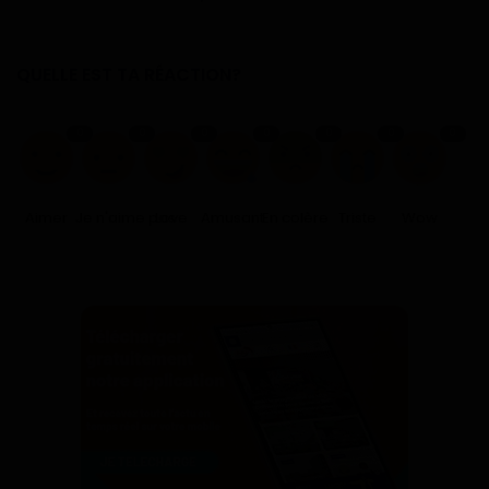
QUELLE EST TA RÉACTION?
0
0
0
0
0
0
0
Aimer
Je n'aime pas
Love
Amusant
En colère
Triste
Wow