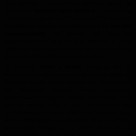
sont mérités
», a-t-il affirmé d’entrée, avant de
Gabon
caractériser
Alphonse Ayissi Abena
de «
rare homme
». Une formule qui dit tout, ou presque. Car derrière le
Vidéos
journaliste et directeur de publication de
La Voix des
Consommateurs
se dessine, aux yeux de
Société
l’organisation, une figure qui a su dépasser le cadre
médiatique pour devenir, dans les faits, le porte-parole
Échos des collectivités
de ceux que les circuits du pouvoir ignorent.
La fondation
Grass 2 Grace
, créée en 2012 et
Chroniques
implantée à Bonabéri, en est à sa sixième saison de
remise de ce prix. En près de sept ans d’existence du
Nécrologie
prix, sénateurs, députés, maires, professeurs,
archevêques ont déjà été honorés. Cette année, c’est
Éditorial
vers la société civile — vers un défenseur des
consommateurs — que le regard s’est tourné. Un choix
Langue
que S.M.
Fotang
assume pleinement, dans un contexte
camerounais marqué par la cherté de la vie, les
English
Francais
coupures d’électricité, les difficultés d’accès à l’eau. « Si