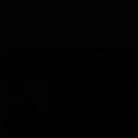
on ne pouvait pas lui dire merci, ça devait être injuste
»,
a-t-il tranché.
Lire aussi :
Le Lions Clubs International et
Les Repas du Cœur mobilisés :
225...
Dilan KENNE
Jan 10, 2026
0
184
Me Serge Bakoa Tonye : Le
Bâtonnier dont le Barreau du
Cameroun a...
Dilan KENNE
Jul 2, 2025
0
277
Anniversaire de Melvin Jones : le
LCI au Cameroun célèbre le