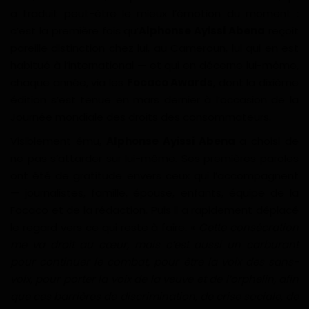
a traduit peut-être le mieux l’émotion du moment :
c’est la première fois qu’
Alphonse Ayissi Abena
reçoit
pareille distinction chez lui, au Cameroun, lui qui en est
habitué à l’international — et qui en décerne lui-même,
chaque année, via les
Focaco Awards
, dont la dixième
édition s’est tenue en mars dernier à l’occasion de la
Journée mondiale des droits des consommateurs.
Visiblement ému,
Alphonse Ayissi Abena
a choisi de
ne pas s’attarder sur lui-même. Ses premières paroles
ont été de gratitude envers ceux qui l’accompagnent
— journalistes, famille, épouse, enfants, équipe de la
Focaco et de la rédaction. Puis il a rapidement déplacé
le regard vers ce qui reste à faire. «
Cette consécration
me va droit au cœur, mais c’est aussi un carburant
pour continuer le combat, pour être la voix des sans-
voix, pour porter la voix de la veuve et de l’orphelin, afin
que ces barrières de discrimination, de crise sociale, de