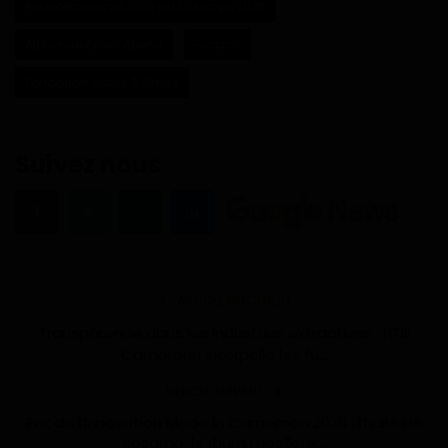
Prix international G2G du Courage 2026
Alphonse Ayissi Abena
Focaco
Fondation Grass 2 Grace
Suivez nous
ARTICLE PRÉCÉDENT
Transparence dans les industries extractives : l’ITIE
Cameroun interpelle les fu...
ARTICLE SUIVANT
Prix de l’Innovation Made in Cameroon 2026 : l’huile de
sésame, le rhum moelleux...