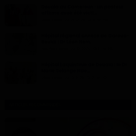
Douala au Cameroun : un pasteur
affirme avoir été victi...
Dilan KENNE
Jul 25, 2026
0
166
Hôpital régional annexe de Garoua-
Boulaï : Dr Léon Nem...
Haurizon News
Jul 10, 2026
0
146
Hôpital Laquintinie de Douala : le Dr
Marie Solange Ndo...
Dilan KENNE
Jul 13, 2026
0
143
ARTICLES RECOMMANDÉS