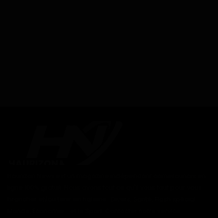
Haurizon News est un magazine indépendant camerounais en
ligne 100% gratuit. Nous avons tout ce qu'il vous faut pour vous
brancher et/ou tenir en haleine : Divers, Santé, Flash spécial
Monde, Économie... et le Sport. Contacter notre service