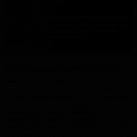
prem...
Dilan KENNE
Jan 13, 2025
0
398
Cameroun - Paralympisme: La
Médiathèque Paralympique
Nationale du...
Haurizon News
Aoû 19, 2025
0
80
Des témoignages qui font le portrait
Avant la remise officielle, plusieurs voix proches du
récipiendaire ont pris la parole. Joseph Kingue, ami
d’enfance, a évoqué un homme «
qui a toujours milité
pour la justice et pour faire plaisir aux autres
». Son
compagnon de combat M.
Époupe
a insisté sur une
cohérence rare : des actions concrètes sur le terrain,
menées dans un esprit républicain. Et c’est son frère
aîné, Junior Abena, s’exprimant au nom de la famille, qui