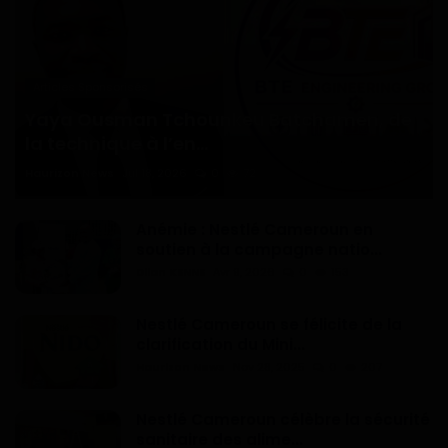
Articles Sponsorisés
Yaya Ousman Tchounkeu Batchamen, de
la technique à l’en...
Haurizon News
Jul 18, 2026
0
72
Anémie : Nestlé Cameroun en
soutien à la campagne natio...
Dilan KENNE
Avr 9, 2026
0
153
Nestlé Cameroun se félicite de la
clarification du Mini...
Haurizon News
Nov 28, 2025
0
207
Nestlé Cameroun célèbre la sécurité
sanitaire des alime...