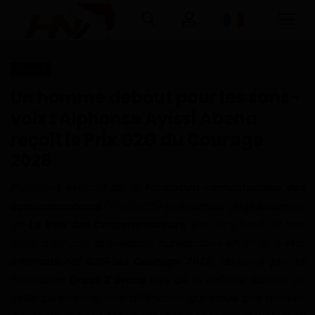
Société
Connexion
Inscription
Un homme debout pour les sans-
voix : Alphonse Ayissi Abena
Accueil
reçoit le Prix G2G du Courage
2026
Télécharger l'application Haurizon
News sur Google Play et Play Store
Président exécutif de la
Fondation camerounaise des
Focaco
consommateurs
(
) et directeur de publication
A Propos
de
La Voix des Consommateurs
, il a reçu lundi 18 mai
2026 à Douala la médaille humanitaire en or et le
Prix
Contact
international G2G du Courage 2026
, décerné par la
Fondation
Grass 2 Grace
lors de la sixième édition de
Environnement
cette cérémonie. Une distinction qui salue des années