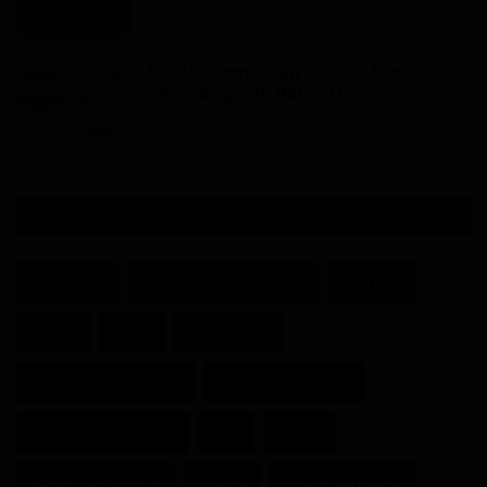
Haurizon News
Jui 21, 2025
0
465
Nestlé Cameroun dévoile le nouvel
emballage de NIDO : U...
Haurizon News
Avr 24, 2025
0
397
ÉTIQUETTES
Cameroun
Actualité du Cameroun
Paul Biya
Gabon
RDPC
Minpmeesa
Assemblée nationale
Présidentielle 2025
Université de Douala
Kribi
Russie
Achille Bassilekin III
Douala
Région du Littoral