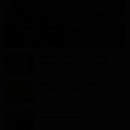
Articles Sponsorisés
Yaya Ousman Tchounkeu Batchamen, de
la technique à l’en...
Haurizon News
Jul 18, 2026
0
72
Anémie : Nestlé Cameroun en
soutien à la campagne natio...
Dilan KENNE
Avr 9, 2026
0
153
Nestlé Cameroun se félicite de la
clarification du Mini...
Haurizon News
Nov 28, 2025
0
207
Nestlé Cameroun célèbre la sécurité
sanitaire des alime...
Haurizon News
Jui 21, 2025
0
465