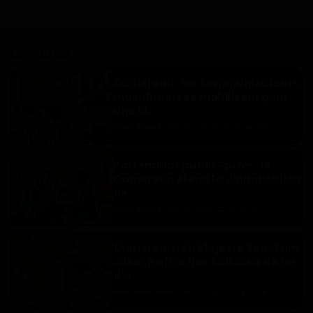
Lire aussi :
Cameroun : les communicateurs
musulmans se mobilisent pour
une él...
Dilan KENNE
Aoû 23, 2025
0
193
Partenariat public-privé : le
Cameroun étend la digitalisation
de...
Dilan KENNE
Dec 5, 2025
0
127
Cameroun : Sa Majesté Tenekam
Joseph offre des cadeaux de fin
d'a...
Haurizon News
Dec 23, 2024
0
267