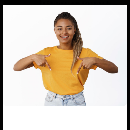
La Clé mystérieuse du pouvoir de
Salomon : Une Porte vers l'Inconnu
Haurizon News
Mai 22, 2025
0
104
Oswald Baboké à la Fountain of Hope
de Bonabéri : un dimanche de ...
Dilan KENNE
Jui 29, 2025
0
538
Église CBC : nouveau départ sous l’ère
du Rév. Dr John Ekema Teke
Dilan KENNE
Avr 19, 2025
0
218
COMMENTAIRES
COMMENTAIRES FACEBOOK
Nom