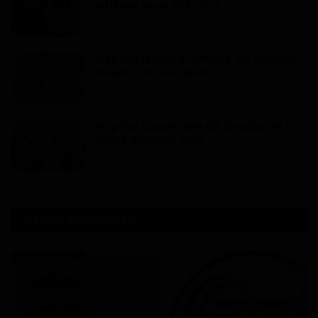
affirme avoir été victi...
Dilan KENNE
Jul 25, 2026
0
167
Hôpital régional annexe de Garoua-
Boulaï : Dr Léon Nem...
Haurizon News
Jul 10, 2026
0
146
Hôpital Laquintinie de Douala : le Dr
Marie Solange Ndo...
Dilan KENNE
Jul 13, 2026
0
143
ARTICLES RECOMMANDÉS