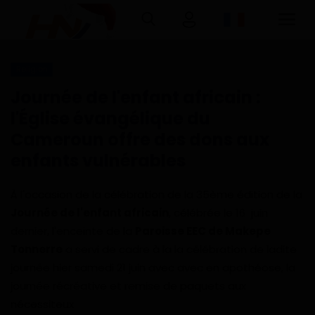
Religion
Connexion
Inscription
Journée de l'enfant africain :
l'Église évangélique du
Accueil
Cameroun offre des dons aux
enfants vulnérables
Télécharger l'application Haurizon
News sur Google Play et Play Store
À l'occasion de la célébration de la 35ème édition de la
Journée de l'enfant africain
, célébrée le 16 juin
A Propos
dernier, l'enceinte de la
Paroisse EEC de Makepe
Contact
Tonnerre
a servi de cadre à la la célébration de ladite
journée hier samedi 21 juin avec avec en apothéose, la
Environnement
journée récréative et remise de paquets aux
nécessiteux