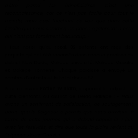
d'être parmi les bénéficiaires. C'est une
Gabon
reconnaissance, car ce n'est pas facile pour tout le
monde, mais c'est touchant de voir que dans cette
Vidéos
famille que nous sommes, on pense également à ceux
qui n'ont pas forcément beaucoup.
»
Société
Il faut noter qu'au total, 82 enfants ont reçu des
paquets qui ont été recensés dans chaque paroisse du
Échos des collectivités
district New Deido, Makepe université, Makepe Missoke
et Makepe Tonnerre. Chaque paroisse a envoyé un
Chroniques
nombre d'enfants et le total donne 82.
Nécrologie
Pour monsieur
Fotieh William
, responsable adjoint du
culte d'enfants du district de Deido Makepe : «
Nous
Éditorial
avons un sentiment de satisfaction, de soulagement,
parce que le Seigneur a permis que nous arrivions à
Langue
terme de cette journée qui a débuté depuis le 7 juin
avec les festivités, et dire que toute la gloire revient au
English
Francais
Seigneur Jésus-Christ.
»