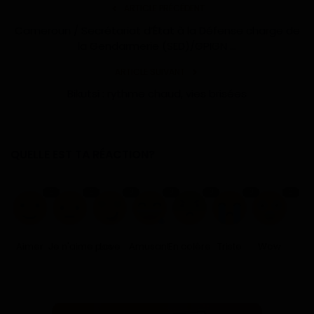
ARTICLE PRÉCÉDENT
Cameroun / Secrétariat d’État à la Défense charge de
la Gendarmerie (SED)/GPIGN ...
ARTICLE SUIVANT
Bikutsi : rythme chaud, vies brisées
QUELLE EST TA RÉACTION?
0
0
0
0
0
0
0
Aimer
Je n'aime pas
Love
Amusant
En colère
Triste
Wow