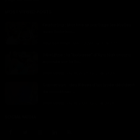
MOST VIEWED POSTS
Featuring : Martins se partage les étoiles
avec Sabrina...
Haurizon News
Mar 7, 2023
0
5701
S€xt@pe : la "bobasse" d'Aya Nakamura
exposée sur la to...
Dilan KENNE
Fév 16, 2023
0
2624
Cameroun : des élèves d'un lycée décident
de monétiser ...
Dilan KENNE
Fév 14, 2023
0
2324
SOCIAL MEDIA