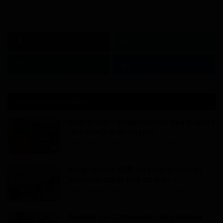
Facebook
Twitter
Instagram
Linkedin
ARTICLES POPULAIRES
Cameroun - Dépravation des mœurs
: les chefs d'accusati...
Dilan KENNE
Jul 19, 2022
0
1992
Programme C2D au Cameroun, la
pérennisation des acquis ...
Mary DJIEGUE
Mai 24, 2024
0
235
Douala au Cameroun : un pasteur