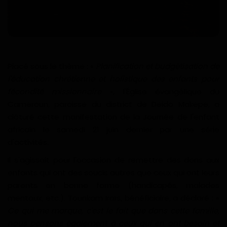
Divers
Actu People
Quiz
Placé sous le thème : «
Planification et budgétisation de
l'éducation chrétienne et holistique des enfants pour
Voyages
fécondité missionnaire
», l'Église évangélique du
Cameroun, paroisse du district de Deido Makepe, a
Monde
clôturé cette manifestation de la Journée de l'enfant
africain le samedi 21 juin dernier par une série
Blagues
d'activités.
Il s'agissait pour l'occasion de remettre des dons aux
Religion
enfants qui ont des soucis autres que ceux qui ont leurs
parents en bonne forme (handicapés, malades
Gallery
mentaux, etc.). Tounkam Iraïs, bénéficiaire, a déclaré : «
Ce qui me marque, c'est le fait que dans cette famille,
LifeStyle
nous pensons également à ceux qui en ont besoin et