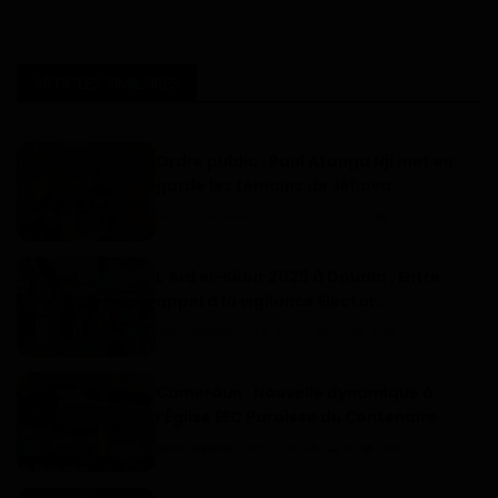
ARTICLES SIMILAIRES
Ordre public : Paul Atanga Nji met en
garde les témoins de Jéhova...
Haurizon News
Jul 9, 2026
0
47
L'Aïd el-Kébir 2025 à Douala : Entre
appel à la vigilance Élector...
Dilan KENNE
Jui 8, 2025
0
266
Cameroun : Nouvelle dynamique à
l’Église EEC Paroisse du Centenaire
Dilan KENNE
Oct 13, 2024
0
606