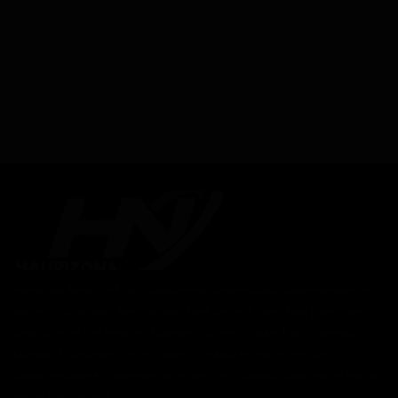
Haurizon News est un magazine indépendant camerounais en
ligne 100% gratuit. Nous avons tout ce qu'il vous faut pour vous
brancher et/ou tenir en haleine : Divers, Santé, Flash spécial
Monde, Économie... et le Sport. Contacter notre service
commercial et marketing à travers les canaux disponible sur la
page de contact