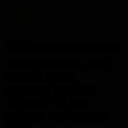
Nestlé Cameroun dévoile le nouvel
emballage de NIDO : U...
Haurizon News
Avr 24, 2025
0
397
ÉTIQUETTES
Cameroun
Actualité du Cameroun
Paul Biya
Gabon
RDPC
Minpmeesa
Assemblée nationale
Présidentielle 2025
Université de Douala
Kribi
Russie
Achille Bassilekin III
Douala
Région du Littoral