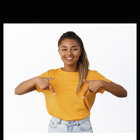
Mary DJIEGUE
ARTICLES SIMILAIRES
Cameroun / Secrétariat d’État à la
Défense charge de la Gendarmer...
Haurizon News
Jui 22, 2025
0
222
Cameroun : Le Message Fort de Martin
Mbarga Nguélé et le Débat su...
Haurizon News
Mar 22, 2026
0
77