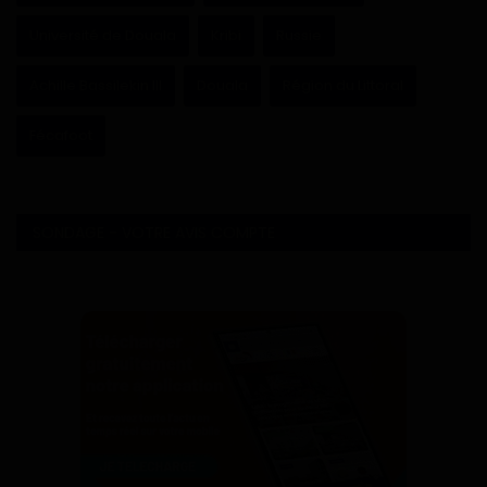
Université de Douala
Kribi
Russie
Achille Bassilekin III
Douala
Région du Littoral
Fécafoot
SONDAGE - VOTRE AVIS COMPTE