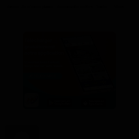
Aimer
Je n'aime pas
Love
Amusant
En colère
Triste
Wow