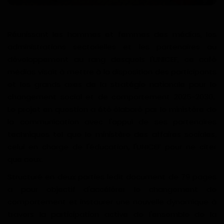
Divers
Réunissant les hommes et femmes des médias, les
Actu People
administrations sectorielles et les partenaires au
développement au rang desquels l'UNICEF, ce café
Quiz
médias visait à mettre à la disposition des participants
et les grands axes de la stratégie nationale pour le
Voyages
changement social et de comportement 2025-2030.
Le projet en question a été élaboré par le ministère de
Monde
la communication avec l'appui de ses partenaires
techniques tel que le ministère des affaires sociales,
Blagues
celui en charge de l'éducation, l'UNICEF pour ne citer
que ceux.
Religion
Structuré en deux parties ledit document de 79 pages
Gallery
a pour objectif d'accélérer le changement de
comportement et instaurer une nouvelle dynamique à
LifeStyle
travers la participation active de l'ensemble de la