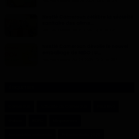
Haurizon News
Nov 28, 2025
0
215
Nestlé Cameroun célèbre la sécurité
sanitaire des alime...
Haurizon News
Jui 21, 2025
0
473
Nestlé Cameroun dévoile le nouvel
emballage de NIDO : U...
Haurizon News
Avr 24, 2025
0
397
ÉTIQUETTES
Cameroun
Actualité du Cameroun
Paul Biya
Gabon
RDPC
Minpmeesa
Assemblée nationale
Présidentielle 2025