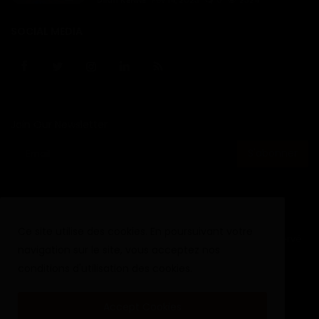
SOCIAL MEDIA
Join Our Newsletter
S'abonner
Ce site utilise des cookies. En poursuivant votre
Copyright © 2020 - 2024 Haurizon News - Tout droit reservé.
navigation sur le site, vous acceptez nos
Termes & Conditions
Politique de cookies
conditions d'utilisation des cookies.
Politique de confidentialité
Accept Cookies