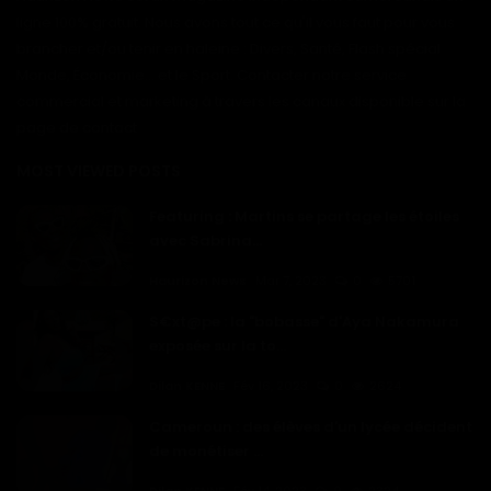
ligne 100% gratuit. Nous avons tout ce qu'il vous faut pour vous
brancher et/ou tenir en haleine : Divers, Santé, Flash spécial
Monde, Économie... et le Sport. Contacter notre service
commercial et marketing à travers les canaux disponible sur la
page de contact
MOST VIEWED POSTS
Featuring : Martins se partage les étoiles
avec Sabrina...
Haurizon News
Mar 7, 2023
0
5701
S€xt@pe : la "bobasse" d'Aya Nakamura
exposée sur la to...
Dilan KENNE
Fév 16, 2023
0
2624
Cameroun : des élèves d'un lycée décident
de monétiser ...
Dilan KENNE
Fév 14, 2023
0
2324