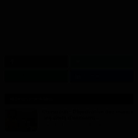
Facebook
Twitter
Instagram
Linkedin
ARTICLES POPULAIRES
Cameroun - Dépravation des mœurs
: les chefs d'accusati...
Dilan KENNE
Jul 19, 2022
0
1992