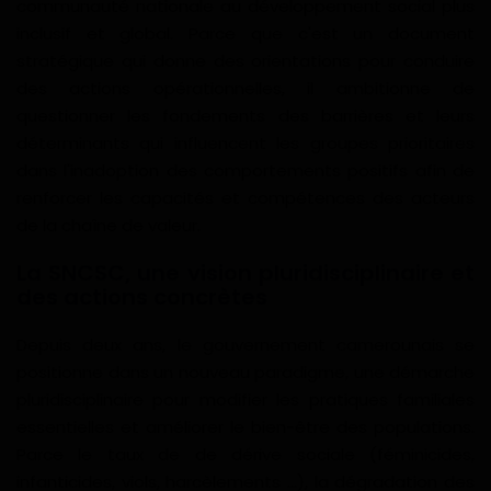
communauté nationale au développement social plus
Gabon
inclusif et global. Parce que c'est un document
stratégique qui donne des orientations pour conduire
des actions opérationnelles, il ambitionne de
Vidéos
questionner les fondements des barrières et leurs
déterminants qui influencent les groupes prioritaires
Société
dans l'inadoption des comportements positifs afin de
renforcer les capacités et compétences des acteurs
Échos des collectivités
de la chaîne de valeur.
Chroniques
La SNCSC, une vision pluridisciplinaire et
des actions concrètes
Nécrologie
Depuis deux ans, le gouvernement camerounais se
Éditorial
positionne dans un nouveau paradigme, une démarche
pluridisciplinaire pour modifier les pratiques familiales
Langue
essentielles et améliorer le bien-être des populations.
Parce le taux de de dérive sociale (féminicides,
English
Francais
infanticides, viols, harcèlements ...), la dégradation des