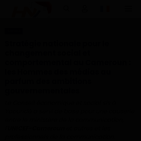
Société
Connexion
Inscription
Stratégie nationale pour le
changement social et
Accueil
comportemental au Cameroun :
les Hommes des médias au
Télécharger l'application Haurizon
News sur Google Play et Play Store
parfum des ambitions
gouvernementales
A Propos
Le Conseil économique et social sis à
Yaoundé a servi de base pour une causerie
Contact
entre le ministère de la communication,
l'
UNICEF-Cameroun
et autres et les
Environnement
professionnels de la communication.