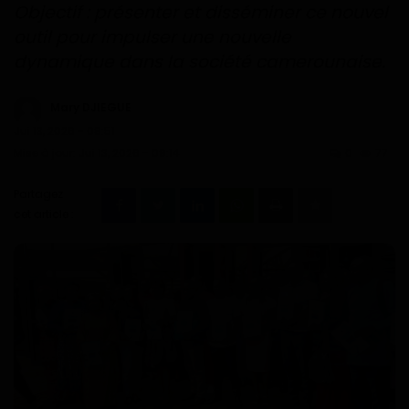
Technologie
Objectif : présenter et disséminer ce nouvel
outil pour impulser une nouvelle
Motivation
dynamique dans la société camerounaise.
Politique
Mary DJIEGUE
Jui 13, 2026 - 08:51
Articles Sponsorisés
Mise à jour: Jui 13, 2026 - 09:14
0
77
Education
Partagez
cet article :
Santé
Économie
Sport
Culture