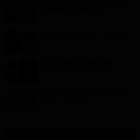
Programme C2D au Cameroun, la
pérennisation des acquis ...
Mary DJIEGUE
Mai 24, 2024
0
235
Douala au Cameroun : un pasteur
affirme avoir été victi...
Dilan KENNE
Jul 25, 2026
0
169
Nkoulou Nkoulou Ninon Rosine
décroche son doctorat PhD ...
Dilan KENNE
Jul 31, 2026
0
151
Hôpital régional annexe de Garoua-
Boulaï : Dr Léon Nem...
Haurizon News
Jul 10, 2026
0
149
ARTICLES RECOMMANDÉS