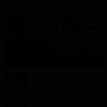
Articles Sponsorisés
Yaya Ousman Tchounkeu Batchamen, de
la technique à l’en...
Haurizon News
Jul 18, 2026
0
74
Anémie : Nestlé Cameroun en
soutien à la campagne natio...
Dilan KENNE
Avr 9, 2026
0
153
Nestlé Cameroun se félicite de la
clarification du Mini...