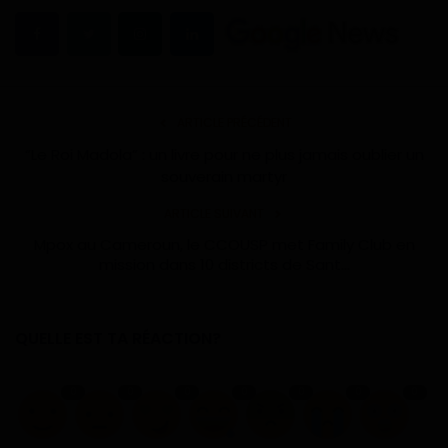
ARTICLE PRÉCÉDENT
“Le Roi Madola” : un livre pour ne plus jamais oublier un
souverain martyr
ARTICLE SUIVANT
Mpox au Cameroun, le CCOUSP met Family Club en
mission dans 10 districts de Sant...
QUELLE EST TA RÉACTION?
0
0
0
0
0
0
0