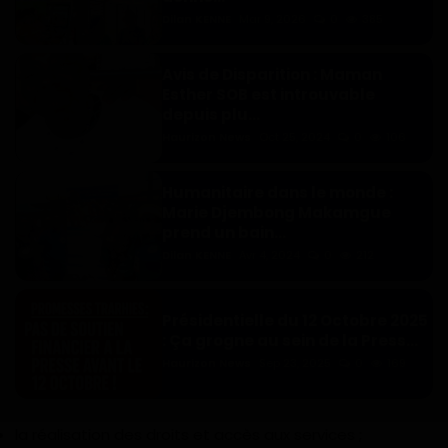
Dilan KENNE
Mar 9, 2026
0
385
Avis de Disparition : Maman
Esther SOB est introuvable
depuis plu...
Haurizon News
Oct 25, 2024
0
106
Humanitaire dans le monde :
Marie Djembong Makamgue
prend un bain...
Dilan KENNE
Avr 4, 2024
0
212
Présidentielle du 12 Octobre 2025
: Ça grogne au sein de la Press...
Haurizon News
Sep 23, 2025
0
169
la réalisation des droits et accès aux services ;