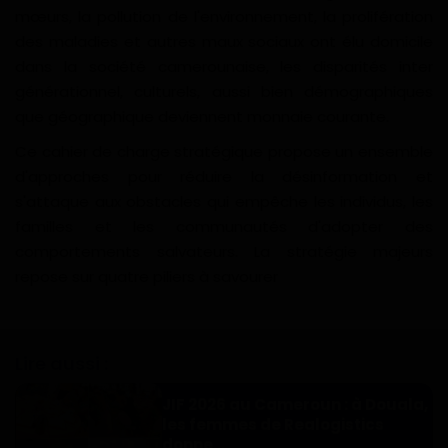
mœurs, la pollution de l'environnement, la prolifération
des maladies et autres maux sociaux ont élu domicile
dans la société camerounaise, les disparités inter
générationnel, culturels, aussi bien démographiques
que géographique deviennent monnaie courante.
Ce cahier de charge stratégique propose un ensemble
d'approches pour réduire la désinformation et
s'attaque aux obstacles qui empêche les individus, les
familles et les communautés d'adopter des
comportements salvateurs. La stratégie majeurs
repose sur quatre piliers à savourer
Lire aussi :
JIF 2026 au Cameroun : à Douala,
les femmes de Realogistics
donne...