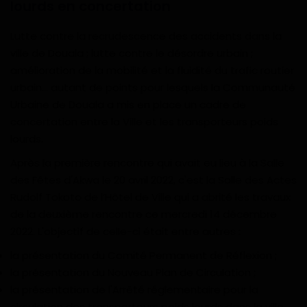
lourds en concertation
Gabon
Lutte contre la recrudescence des accidents dans la
ville de Douala ; lutte contre le désordre urbain ;
Vidéos
amélioration de la mobilité et la fluidité du trafic routier
urbain… autant de points pour lesquels la Communauté
Société
Urbaine de Douala a mis en place un cadre de
concertation entre la Ville et les transporteurs poids
Échos des collectivités
lourds.
Chroniques
Après la première rencontre qui avait eu lieu à la Salle
des Fêtes d'Akwa le 20 avril 2022, c'est la Salle des Actes
Nécrologie
Rudolf Tokoto de l’Hôtel de Ville qui a abrité les travaux
de la deuxième rencontre ce mercredi 14 décembre
Éditorial
2022. L'objectif de celle-ci était entre autres :
la présentation du Comité Permanent de Réflexion ;
Langue
la présentation du Nouveau Plan de Circulation ;
la présentation de l'Arrêté réglementaire pour la
English
Francais
circulation des transporteurs poids lourds dans la ville