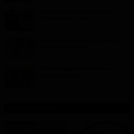
Douala au Cameroun : un pasteur
affirme avoir été victi...
Dilan KENNE
Jul 25, 2026
0
166
Hôpital régional annexe de Garoua-
Boulaï : Dr Léon Nem...
Haurizon News
Jul 10, 2026
0
146
Hôpital Laquintinie de Douala : le Dr
Marie Solange Ndo...
Dilan KENNE
Jul 13, 2026
0
143
ARTICLES RECOMMANDÉS