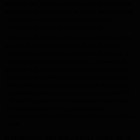
l'Hôtel de Ville de Bonanjo, pour recevoir le cadeau que
le Père Noël de circonstance,
Dr. Roger Mbassa Ndinè
,
a prévu pour les petits anges à l'occasion de la
célébration des fêtes de fin d'année 2022.
Un moment de communion qui a permis de rapprocher
l'ensemble du personnel qui n'avait pas eu cette
occasion depuis la pandémie du Covid-19. Le Maire de
la Ville a profité de ce rassemblement pour inviter le
personnel à plus d'abnégation au travail. Il a poursuivi
qu'en dépit de l'amélioration des performances, les
défis restent immenses. Il a aussi appelé les parents à
consommer utiles ces bons qui sont passés de 15 000
à 30 000 Fcfa par enfant. Pour rehausser la cérémonie,
un bon spécial a été remis à Engome Esther,
Camerawoman à la DIVCOM, pour son dévouement au
travail.
Enlèvement des ordures : Le Maire de la