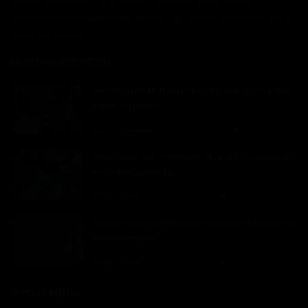
Monde, Économie... et le Sport. Contacter notre service
commercial et marketing à travers les canaux disponible sur la
page de contact
MOST VIEWED POSTS
Featuring : Martins se partage les étoiles
avec Sabrina...
Haurizon News
Mar 7, 2023
0
5701
S€xt@pe : la "bobasse" d'Aya Nakamura
exposée sur la to...
Dilan KENNE
Fév 16, 2023
0
2623
Cameroun : des élèves d'un lycée décident
de monétiser ...
Dilan KENNE
Fév 14, 2023
0
2323
SOCIAL MEDIA