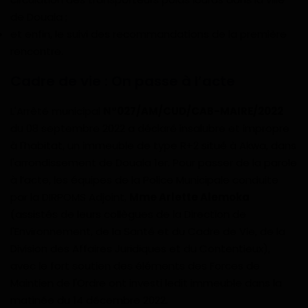
de Douala ;
et enfin, le suivi des recommandations de la première
rencontre.
Cadre de vie : On passe à l’acte
L'Arrêté municipal
N°027/AM/CUD/CAB-MAIRE/2022
du 08 septembre 2022 a déclaré insalubre et impropre
à l'habitat, un immeuble de type R+2 situé à Akwa, dans
l'arrondissement de Douala 1er. Pour passer de la parole
à l’acte, les équipes de la Police Municipale conduite
par la DIRPOMS Adjoint,
Mme Arlette Alemoka
(assistés de leurs collègues de la Direction de
l'Environnement, de la Santé et du Cadre de Vie, de la
Division des Affaires Juridiques et du Contentieux),
avec le fort soutien des éléments des Forces de
Maintien de l'Ordre ont investi ledit immeuble dans la
matinée du 14 décembre 2022.