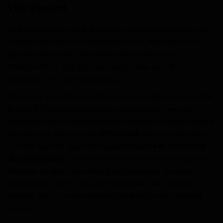
Ville inquiet
Dr. Roger Mbassa Ndinè n’a pas manqué d’exprimer ses
inquiétudes face à la recrudescence des ordures aux
abords des routes, et même des montagnes
d’immondices que l’on rencontre dans certains
quartiers de la ville de Douala.
Pour cela, le Maire de la Ville a personnellement présidé,
le mardi 13 décembre dernier, une réunion avec les
responsables de l’entreprise en charge de l’enlèvement
des ordures dans la ville,
HYSACAM
. Au cours de celle-
ci, il est ressorti que l’Entreprise
Hygiène et Salubrité
du Cameroun
connaît en ce moment des difficultés
financières dues aux retads de paiement de leurs
factures par l’Etat. Ce qui occasionne des arriérés de
salaires de son personnel et la faiblesse du matériel
roulant.