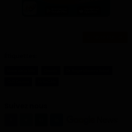
En Savoir Plus
Étiquettes:
Maire de la Ville
Douala
Dr. Roger Mbassa Ndinè
CUD Douala
HYSACAM
Suivez nous