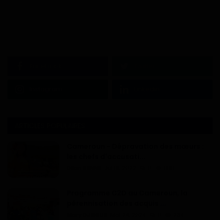
Facebook
Twitter
Instagram
Linkedin
ARTICLES POPULAIRES
Cameroun - Dépravation des mœurs :
les chefs d'accusati...
Dilan KENNE
Jul 19, 2022
0
1991
Programme C2D au Cameroun, la
pérennisation des acquis ...
Mary DJIEGUE
Mai 24, 2024
0
234