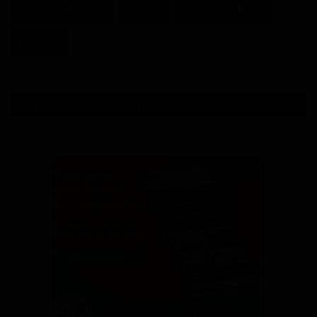
Achille Bassilekin III
Douala
Région du Littoral
Fécafoot
SONDAGE - VOTRE AVIS COMPTE