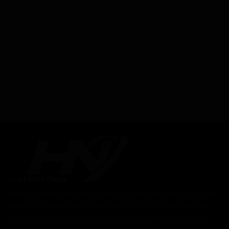
Haurizon News est un magazine indépendant camerounais en
ligne 100% gratuit. Nous avons tout ce qu'il vous faut pour vous
brancher et/ou tenir en haleine : Divers, Santé, Flash spécial