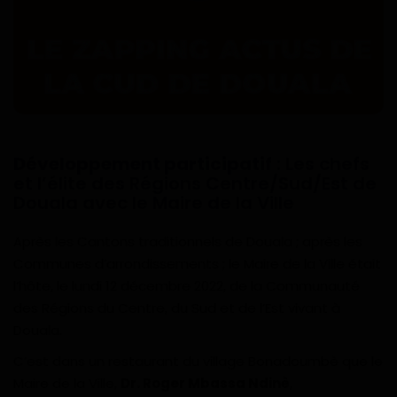
Technologie
Motivation
Politique
Articles Sponsorisés
Développement participatif
: Les chefs
et l’élite des Régions Centre/Sud/Est de
Education
Douala avec le Maire de la Ville
Santé
Après les Cantons traditionnels de Douala ; après les
Communes d’arrondissements ; le Maire de la Ville était
Économie
l’hôte, le lundi 12 décembre 2022, de la Communauté
des Régions du Centre, du Sud et de l’Est vivant à
Sport
Douala.
C’est dans un restaurant du village Bonadoumbè que le
Culture
Maire de la Ville,
Dr. Roger Mbassa Ndinè
,