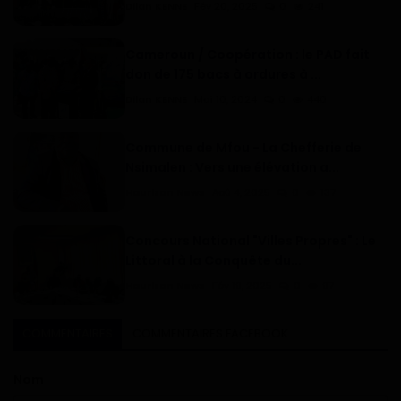
Dilan KENNE
Fév 20, 2025
0
241
Cameroun / Coopération : le PAD fait
don de 175 bacs à ordures à ...
Dilan KENNE
Mai 10, 2024
0
440
Commune de Mfou - La Chefferie de
Nsimalen : Vers une élévation a...
Haurizon News
Aoû 4, 2025
0
137
Concours National "Villes Propres" : Le
Littoral à la Conquête du...
Haurizon News
Fév 19, 2025
0
97
COMMENTAIRES
COMMENTAIRES FACEBOOK
Nom