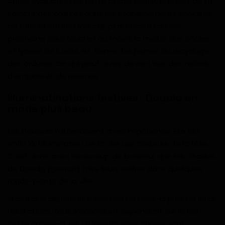
Après évaluation de cette phase pilote, le projet de tri
sélectif des ordures dans les établissements scolaires
de Douala entend s’élargir plus encore l’année
prochaine pour toucher au moins la moitié des écoles
et lycées de la ville, et, former les jeunes au recyclage
des ordures. Ce qui peut ouvrir devant eux des niches
d’emplois et de revenus.
Illuminatinations festives : Douala en
mode plus beau
Les Doualais l’attendaient avec impatience. Elle est
enfin là, l’illumination de la ville aux couleurs de la fête.
C’est donc avec beaucoup de bonheur que les citadins
de Douala pourront faire leurs selfies dans quelques
ronds-points de la ville.
Si certains déplorent l’absence de celle-ci près de leurs
habitations, tous s’accordent cependant sur le fait
cette année-ci, les différents sites choisis sont