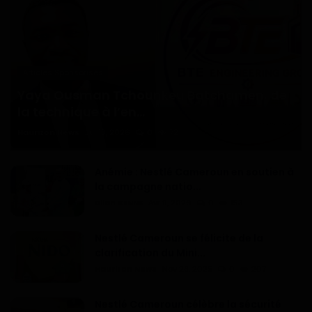
Articles Sponsorisés
Yaya Ousman Tchounkeu Batchamen, de
la technique à l’en...
Haurizon News
Jul 18, 2026
0
72
Anémie : Nestlé Cameroun en soutien à
la campagne natio...
Dilan KENNE
Avr 9, 2026
0
153
Nestlé Cameroun se félicite de la
clarification du Mini...
Haurizon News
Nov 28, 2025
0
207
Nestlé Cameroun célèbre la sécurité