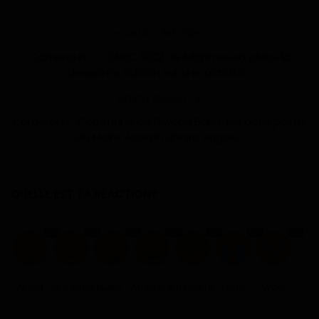
ARTICLE PRÉCÉDENT
Cameroun - CONIEC 2022 : le Minpmeesa place la
deuxième édition sur une activité...
ARTICLE SUIVANT
Cameroun : Commune de Biwong Bane, les bons points
du Maire Joseph Liboire Angon...
QUELLE EST TA RÉACTION?
1
0
0
0
0
0
0
Aimer
Je n'aime pas
Love
Amusant
En colère
Triste
Wow