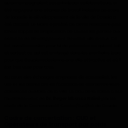
qu’accompagnaient ses principaux collaborateurs, a
Divers
été reçu pour une séance de travail inclusive au cours
de laquelle le développement de la ville de Douala a
Actu People
été discuté. Le Maire a profité de cette rencontre pour
lancer l’appel de l’implication de toutes les parties aux
Quiz
activités de développement de notre ville à tous. Ce
fut aussi l’occasion pour lui de présenter ce qui est fait,
Voyages
et surtout ce qui est envisagé dans les prochains jours
pour que Douala redevienne une ville attractive et où il
Monde
fait bon vivre pour tous.
Au cours des échanges empreints de convivialité, les
Blagues
uns et les autres ont eu l'occasion de soumettre leurs
doléances au Maire de la Ville. Le clou de la soirée a été
Religion
l’anoblissement de
Dr. Roger Mbassa Ndinè
par les
chefs de la Communauté Centre/Sud/Est de Douala.
Gallery
Cadre de concertation : CUD et
LifeStyle
Opérateurs de transport par poids