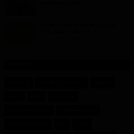
sanitaire des alime...
Haurizon News
Jui 21, 2025
0
465
Nestlé Cameroun dévoile le nouvel
emballage de NIDO : U...
Haurizon News
Avr 24, 2025
0
397
ÉTIQUETTES
Cameroun
Actualité du Cameroun
Paul Biya
Gabon
RDPC
Minpmeesa
Assemblée nationale
Présidentielle 2025
Université de Douala
Kribi
Russie