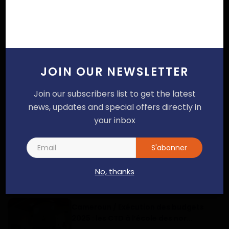
Haurizon News
ARTICLES SIMILAIRES
JOIN OUR NEWSLETTER
Join our subscribers list to get the latest
Douala 3ème au Cameroun : le conseil
news, updates and special offers directly in
municipal adopte un budget d...
your inbox
Dilan KENNE
Dec 29, 2025
0
143
S'abonner
Préfectorale au Cameroun : Sylyac
Marie Mvogo aux commandes du W...
No, thanks
Dilan KENNE
Fév 7, 2024
0
362
Cameroun / Exécution des budgets
2025 : les CTD à l’école des nor...