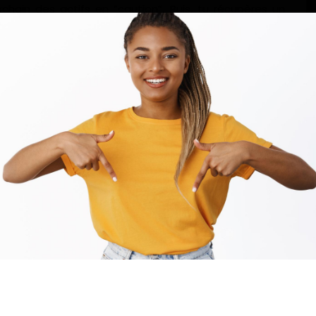
kchain des actifs en “caution”. Puis, tu récupères un
tage de la valeur des actifs que tu as déposés.
ins répandu et moins liquide que le premier, mais il
ablecoins sur-collatéralisés sont fixés sur le dollar.
 pour maintenir sa valeur.
ker, sur Ethereum. C’est le plus répandu.
tre mis en circulation d’ici peu.
e stable et vraiment décentralisée, qui offre une vraie
’être utilisée pour du blanchiment d’argent, et fait
’autant plus que l’argument de la décentralisation ne
 moitié des actifs collatéraux de DAI sont en réalité des