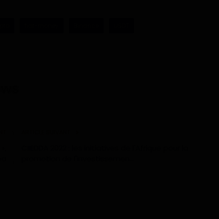
pto
fiat-money
Binance
USDT
NT
ARTICLE SUIVANT
»,
CIIEDDA 2022 : les initiatives de l'Afrique pour la
ba
promotion de l'investissemen...