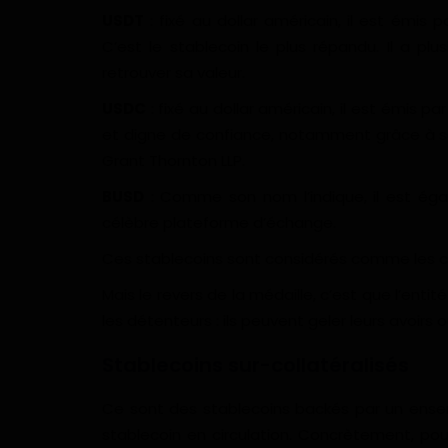
USDT
: fixé au dollar américain, il est émis 
C’est le stablecoin le plus répandu. Il a pl
retrouver sa valeur.
USDC
: fixé au dollar américain, il est émis 
et digne de confiance, notamment grâce à s
Grant Thornton LLP.
BUSD
: Comme son nom l’indique, il est égal
célèbre plateforme d’échange.
Ces stablecoins sont considérés comme les c
Mais le revers de la médaille, c’est que l’enti
les détenteurs : ils peuvent geler leurs avoir
Stablecoins sur-collatéralisés
Ce sont des stablecoins backés par un ensemb
stablecoin en circulation. Concrètement, pou