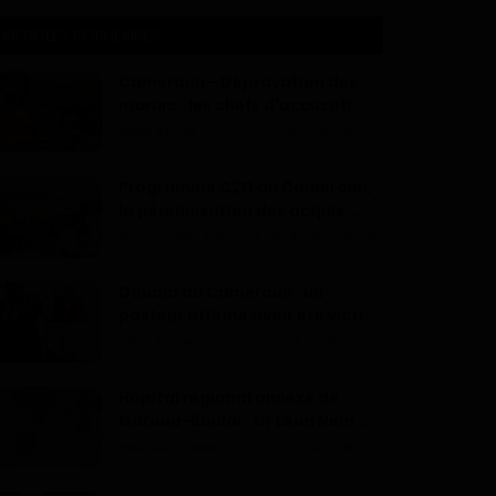
ARTICLES POPULAIRES
Cameroun - Dépravation des
mœurs : les chefs d'accusati...
Dilan KENNE
Jul 19, 2022
0
1992
Programme C2D au Cameroun,
la pérennisation des acquis ...
Mary DJIEGUE
Mai 24, 2024
0
235
Douala au Cameroun : un
pasteur affirme avoir été victi...
Dilan KENNE
Jul 25, 2026
0
168
Hôpital régional annexe de
Garoua-Boulaï : Dr Léon Nem...
Haurizon News
Jul 10, 2026
0
147