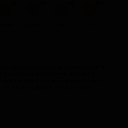
0
0
0
0
musant
En colère
Triste
Wow
iste et reporter basé à Douala au Cameroun. Passionné
fait partie des premiers détenteurs en Afrique de la
teur de contenus. Il est également depuis mai 2024,
n des Cyberjournalistes du Cameroun (UCC).