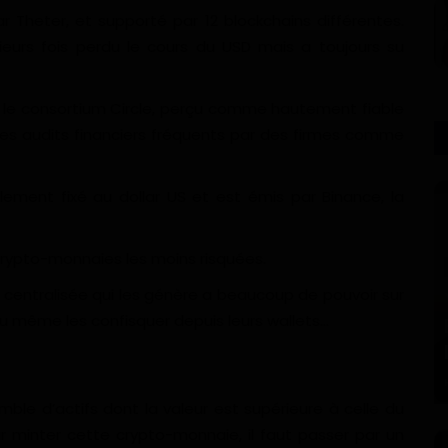
par Theter, et supporté par 12 blockchains différentes.
usieurs fois perdu le cours du USD mais a toujours su
par le consortium Circle, perçu comme hautement fiable
es audits financiers fréquents par des firmes comme
ement fixé au dollar US et est émis par Binance, la
rypto-monnaies les moins risquées.
té centralisée qui les génère a beaucoup de pouvoir sur
s ou même les confisquer depuis leurs wallets…
le d’actifs dont la valeur est supérieure à celle du
r minter cette crypto-monnaie, il faut passer par un