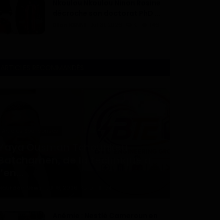
Nkoulou Nkoulou Ninon Rosine
décroche son doctorat PhD ...
Dilan KENNE
Jul 31, 2026
0
146
ARTICLES RECOMMANDÉS
Articles Sponsorisés
Yaya Ousman Tchounkeu
Batchamen, de la technique à
l’en...
Haurizon News
Jul 18, 2026
0
74
Anémie : Nestlé Cameroun en