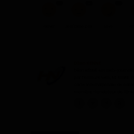
1
0
1
Aimer
Je n'aime pas
Love
A
Dilan KENNE
Dilan KENNE est web-journal
par l’écriture web, M. KENNE 
carte internationale de créa
membre-fondateur de l’Unio