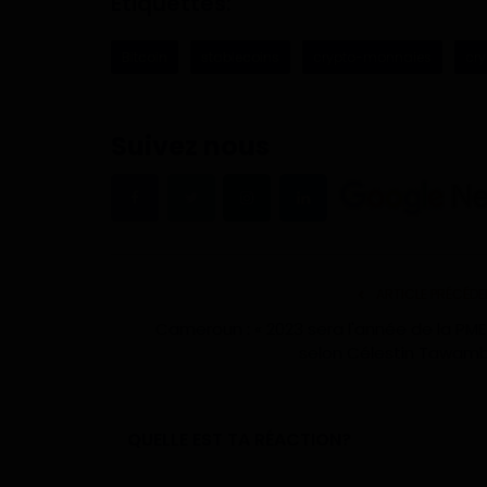
Étiquettes:
Bitcoin
stablecoins
crypto-monnaies
cry
Suivez nous
ARTICLE PRÉCÉDE
Cameroun : « 2023 sera l'année de la PME 
selon Célestin Tawam
QUELLE EST TA RÉACTION?