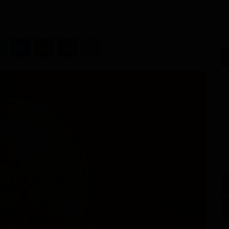
c 11, 2022 - 01:30
0
97