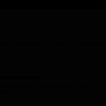
t Play Store
A Propos
Contact
OGIE
MOTIVATION
POLITIQUE
ARTICLES SPON
es stablecoins
es stablecoins
ies qui gardent une valeur stable, souvent
(fiat-money) comme le dollar ou l’euro. Ils
o sur une valeur refuge sans avoir à les