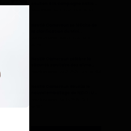
soutien à la campagne natio...
Dilan KENNE
Avr 9, 2026
0
153
Nestlé Cameroun se félicite de
la clarification du Mini...
Haurizon News
Nov 28, 2025
0
210
Nestlé Cameroun célèbre la
sécurité sanitaire des alime...
Haurizon News
Jui 21, 2025
0
468
Nestlé Cameroun dévoile le
nouvel emballage de NIDO : U...
Haurizon News
Avr 24, 2025
0
397
ÉTIQUETTES