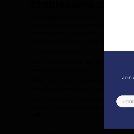
Stablecoins algori
Ces stablecoins reposent sur un algorithme pou
sont sous-collatéralisés, mais parviennent à m
mécanisme de burn d’autres jetons. Ils s
certains ont réussi à maintenir leur valeur sur 
En voici quelques-uns:
UST
: ce stablecoin a fait faillite en mai 2
marché (on en avait parlé).
Join 
FRAX
: a réussi à trouver l’équilibre entre
mécanisme algorithmique pour garder sa vale
Ces stablecoins ont une mauvaise réputation
apparaît exceptionnellement stable et résil
faillite…