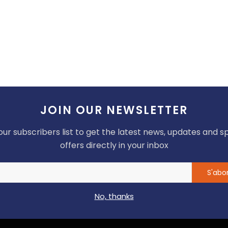
thmiques
r maintenir leur valeur. La plupart de ces stablecoins
aintenir leur parité avec telle ou telle monnaie par un
ont encore considérés comme expérimentaux, mais
plusieurs années.
022, n’ayant pas supporté la trop haute volatilité du
JOIN OUR NEWSLETTER
our subscribers list to get the latest news, updates and s
 la collatéralisation (principalement du USDC) et le
offers directly in your inbox
ur.
, et pour cause, la plupart ont fait faillite. FRAX
S'abo
ient, mais c’était le cas aussi pour le UST avant la
No, thanks