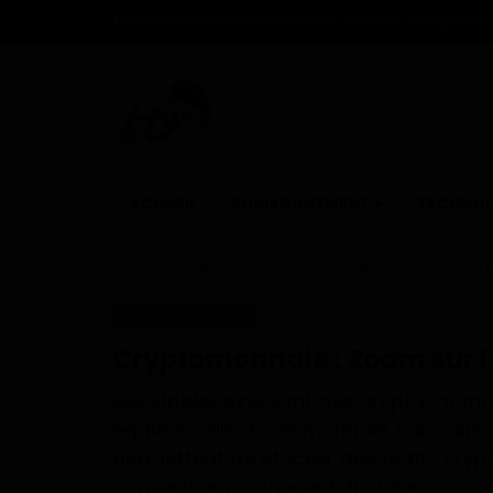
Télécharger l'application Haurizon News sur Google Play e
ACCUEIL
ENVIRONNEMENT
TECHNOL
Accueil
Articles Sponsorisés
Cryptomonnaie : Zoom sur l
Articles Sponsorisés
Cryptomonnaie : Zoom sur l
Les stablecoins sont des crypto-monna
égale à celle d’une monnaie fiduciaire 
permettent de stocker des actifs crypt
convertir en monnaie fiduciaire.