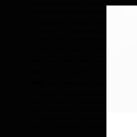
protocole qui t’oblige à déposer sur la bloc
nombre de stablecoin équivalent à un pourcen
En conséquence, ce type de stablecoin est mo
est réellement décentralisé. La plupart des st
C’est le protocole qui œuvre automatiquement
Quelques stablecoins sur-collatéralisés :
DAI
: fixé au dollar, généré par le protocole Ma
GHO
: fixé au dollar, généré par Aave - il doit ê
USDD
: fixé au dollar, généré par TRON.
Le stablecoin sur-collatéralisé est une monnai
liberté… Cette monnaie a donc été accusée d
l’objet de pression par les gouvernements. D
tient plus, lorsqu’on s’aperçoit que plus de la
USDC, une monnaie bien centralisée!