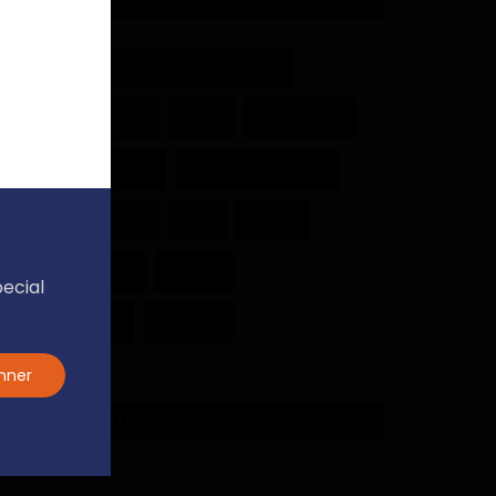
Cameroun
Actualité du Cameroun
Paul Biya
Gabon
RDPC
Minpmeesa
Assemblée nationale
Présidentielle 2025
Université de Douala
Kribi
Russie
Achille Bassilekin III
Douala
pecial
Région du Littoral
Fécafoot
nner
SONDAGE - VOTRE AVIS COMPTE