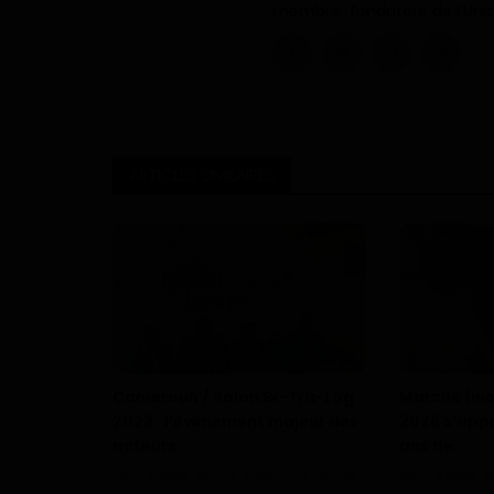
membre-fondateur de l’Unio
ARTICLES SIMILAIRES
Cameroun / Salon Ex-Tra-Log
Marché fina
2023 : l’événement majeur des
2026 s’appr
acteurs...
ans de...
Dilan KENNE
Nov 13, 2023
0
158
Dilan KENNE
A