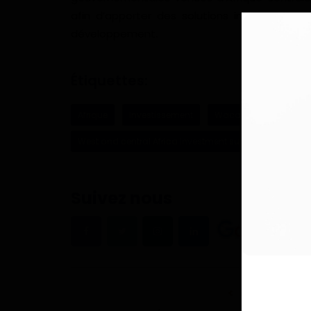
afin d’apporter des solutions innovantes e
développement.
Étiquettes:
Afrique
Investissement
Waca investment sum
West and central Africa investment summit
Suivez nous
ARTICLE PRÉCÉDE