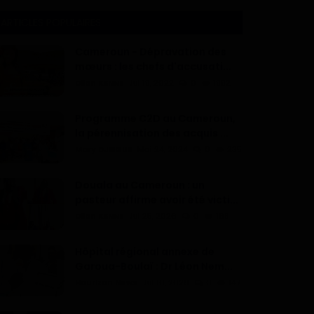
ARTICLES POPULAIRES
Cameroun - Dépravation des
mœurs : les chefs d'accusati...
Dilan KENNE
Jul 19, 2022
0
1992
Programme C2D au Cameroun,
la pérennisation des acquis ...
Mary DJIEGUE
Mai 24, 2024
0
235
Douala au Cameroun : un
pasteur affirme avoir été victi...
Dilan KENNE
Jul 25, 2026
0
168
Hôpital régional annexe de
Garoua-Boulaï : Dr Léon Nem...
Haurizon News
Jul 10, 2026
0
147