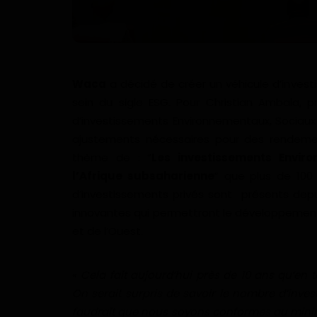
Waca
a décidé de créer un véhicule d’invest
sein du sigle ESG. Pour Christian Ambala,
d’investissements Environnementaux, Sociau
ajustements nécessaires pour des rendemen
thème de : “
Les investissements Envi
l’Afrique subsaharienne
” que plus de 100 
d’investissements privés sont présents depui
innovantes qui permettront le développement 
et de l’Ouest.
«
Cela fait aujourd’hui près de 10 ans qu’en
On serait surpris de savoir le nombre d’invest
faudrait que nous soyons conformes au minim