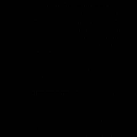
», argumente
Christian Ambala
, promoteur 
le jeune entrepreneur il s’agit cite-t-il de l’in
de la gouvernance pour porter une transpa
innovantes dans le numérique, la big data, ag
parapublics recherchant activement des fi
grande échelle, ou une internationalisat
investment summit. «
Nous recyclons les dé
écologiques. Depuis que nous transformons
pouvons sensibiliser les élus municipaux e
jusqu’à 50% de ce qu’ils paient à la sociét
permettre de les transformer. Ce qui est béné
Atemagbor Wallies,
PDG de PFC limited Cam
Ouest du pays.
Au travers des rencontres formelles et informe
networking avec des centaines de décideurs de
gouvernementales venues d’Afrique centrale 