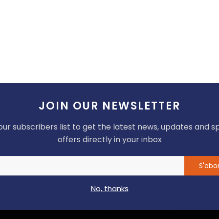
es
Cameroun / Salon Getec 2024 : stop et fin de
..
l’acte 6 de la grand-messe de l’ent...
0
0
0
1
JOIN OUR NEWSLETTER
musant
En colère
Triste
Wow
our subscribers list to get the latest news, updates and s
offers directly in your inbox
S'abo
No, thanks
iste et reporter basé à Douala au Cameroun. Passionné
fait partie des premiers détenteurs en Afrique de la
teur de contenus. Il est également depuis mai 2024,