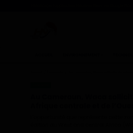
Télécharger l'application Haurizon News sur Google Play e
ACCUEIL
ENVIRONNEMENT
TECHNOL
Accueil
Économie
Au Cameroun, Waca sollicite de nouvea
Économie
Au Cameroun, Waca sollicit
Afrique centrale et de l’Oue
L’opportunité que représente cette zo
édition du West and central Africa (W
Douala.