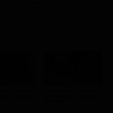
n des Cyberjournalistes du Cameroun (UCC).
ncier : les Ccma
Consommation / Département
êtent à célébrer 20
des Bamboutos : La pomme de
terre au-d...
vr 6, 2026
0
73
Haurizon News
Avr 29, 2024
0