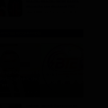
Nkoulou Nkoulou Ninon Rosine
décroche son doctorat PhD ...
Dilan KENNE
Jul 31, 2026
0
146
ARTICLES RECOMMANDÉS
Articles Sponsorisés
Yaya Ousman Tchounkeu
Batchamen, de la technique à
l’en...
Haurizon News
Jul 18, 2026
0
74
Anémie : Nestlé Cameroun en