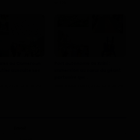
226
tures au Cameroun:
Port autonome de Kribi :
utier ausculte ses
immersion au cœur du géant
portuaire qui...
ai 11, 2026
0
134
Dilan KENNE
Dec 19, 2025
0
138
Email