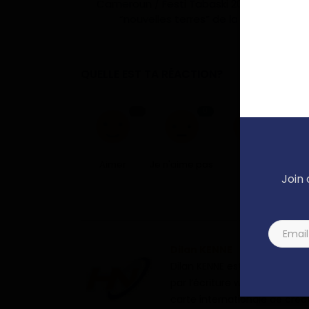
Cameroun / Festi Tabaski 2024 : Douala, l
“nouvelles terres” de la communauté.
QUELLE EST TA RÉACTION?
1
0
1
Aimer
Je n'aime pas
Love
A
Join 
Dilan KENNE
Dilan KENNE est web-journal
par l’écriture web, M. KENNE 
carte internationale de créa