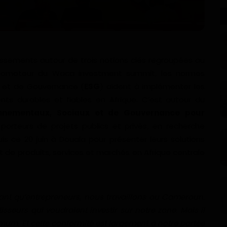
issements autour de trois notions clés regroupées au
 promoteur du Waca investment summit, les normes
x et de Gouvernance (
ESG
) aident à implémenter les
ts durables et fiables en Afrique. C’est autour du
ronnementaux, Sociaux et de Gouvernance pour
porteurs de projets publics et privés, en recherche
s ce 20 juin à Douala pour présenter leurs solutions
de produits, services et marchés en Afrique centrale
 tant qu’entrepreneurs, nous travaillons au Cameroun.
isseurs qui voudraient investir sur notre zone. Mais il
um. Et cette conformité est largement à notre portée