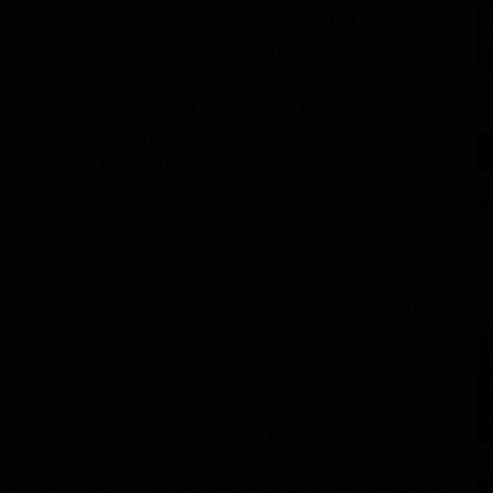
du Waca invest. Cette conformité dont fait référence
tégrité, le respect de l’environnement, du milieu social et
rence. Dans ces secteurs, émergent des solutions
riculture, finance… où 100 projets publics, privés et
nancements d’au moins 500.000 euros pour une plus
ion grâce à l’opportunité que représente le Waca
chets ménagers en engrais fertilisants et charbons
 les ordures, je trouve cela nécessaire. Car nous
n leur disant que nous sommes capables de collecter
é en charge du ramassage des ordures ménagères pour
fique pour booster la productivité agricole
», défend
eroon basée dans la ville de Bamenda dans le Nord-
lles, le
WACA
qui s’achève ce 21 juin est un espace de
 la finance, de la banque, d’institutions publiques et
et de l’Ouest. Tous les secteurs sont les bienvenus