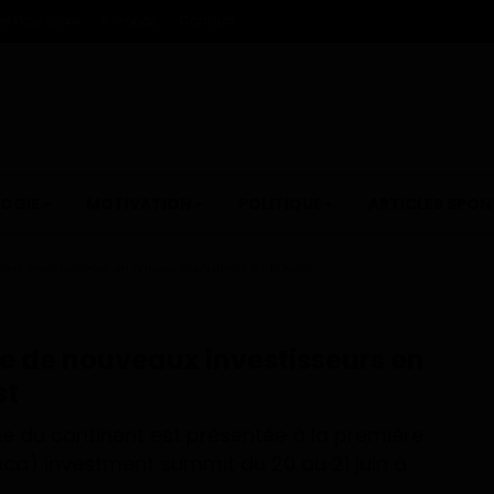
t Play Store
A Propos
Contact
OGIE
MOTIVATION
POLITIQUE
ARTICLES SPON
ux investisseurs en Afrique centrale et de l’Ouest
e de nouveaux investisseurs en
st
ne du continent est présentée à la première
aca) investment summit du 20 au 21 juin à