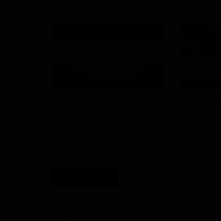
Cameroun - Assemblée
Infrastruc
nationale : le projet de loi de
le Fonds Ro
finances 202...
chanti...
Dilan KENNE
Jul 7, 2022
0
163
Dilan KENNE
M
COMMENTAIRES
COMMENTAIRES FACEBOOK
Nom