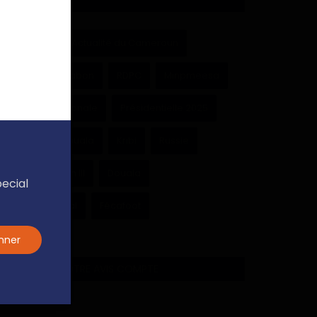
Cameroun
Actualité du Cameroun
Paul Biya
Gabon
RDPC
Minpmeesa
Assemblée nationale
Présidentielle 2025
Université de Douala
Kribi
Russie
Achille Bassilekin III
Douala
pecial
Région du Littoral
Fécafoot
nner
SONDAGE - VOTRE AVIS COMPTE