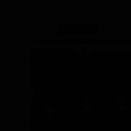
Dilan KENNE
Jui 21, 2024 - 07:16
Mise à jour: Ju
Partagez
Facebook
Twitter
cet article :