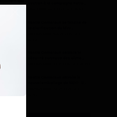
soutien à la campagne natio...
Dilan KENNE
Avr 9, 2026
0
153
Nestlé Cameroun se félicite de
la clarification du Mini...
Haurizon News
Nov 28, 2025
0
210
Nestlé Cameroun célèbre la
sécurité sanitaire des alime...
Haurizon News
Jui 21, 2025
0
468
Nestlé Cameroun dévoile le
nouvel emballage de NIDO : U...
Haurizon News
Avr 24, 2025
0
397
ÉTIQUETTES