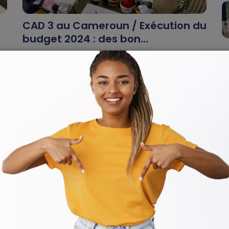
CAD 3 au Cameroun / Exécution du
budget 2024 : des bon...
Dilan KENNE
Nov 1, 2024
0
307
Le non reversement de la Dotation générale de
i
fonctionnement (Dgf) due à la Communauté urbaine
de Douala figure parmi les reta...
Échos des collectivités