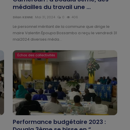
médailles du travail une ...
Dilan KENNE
Mai 31, 2024
0
406
Le personnel méritant de la commune que dirige le
maire Valentin Époupa Bossambo a reçu le vendredi 31
mai2024 diverses méda...
Échos des collectivités
Performance budgétaire 2023 :
Douala 3ème se hisse en “...