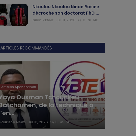
Nkoulou Nkoulou Ninon Rosine
décroche son doctorat PhD ...
Dilan KENNE
Jul 31, 2026
0
146
ARTICLES RECOMMANDÉS
Articles Sponsorisés
Yaya Ousman Tchounkeu
Batchamen, de la technique à
l’en...
Haurizon News
Jul 18, 2026
0
74