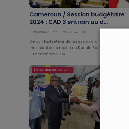
Cameroun / Session budgétaire
2024 : CAD 3 entrain au d...
Dilan KENNE
Dec 31, 2024
0
195
Ce qu’il faut retenir de la session ordinaire du conseil
municipal de la mairie de Douala 3ème tenue le lund
30 décembre 2024...
Échos des collectivités