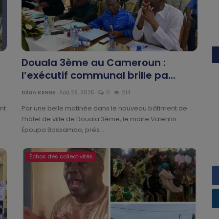
Douala 3ème au Cameroun :
l’exécutif communal brille pa...
Dilan KENNE
Aoû 29, 2025
0
214
nt
Par une belle matinée dans le nouveau bâtiment de
l’hôtel de ville de Douala 3ème, le maire Valentin
Époupa Bossambo, prés...
Échos des collectivités