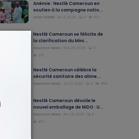
Anémie : Nestlé Cameroun en
soutien à la campagne natio...
Dilan KENNE
Avr 9, 2026
0
153
Nestlé Cameroun se félicite de
la clarification du Mini...
Haurizon News
Nov 28, 2025
0
210
Nestlé Cameroun célèbre la
sécurité sanitaire des alime...
Haurizon News
Jui 21, 2025
0
468
Nestlé Cameroun dévoile le
nouvel emballage de NIDO : U...
Haurizon News
Avr 24, 2025
0
397