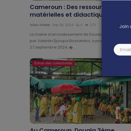
Cameroun : Des ressources
matérielles et didactiques po...
Dilan KENNE
Sep 28, 2024
0
273
Join 
La mairie d’arrondissement de Douala 3ème, présid
par Valentin Époupa Bossambo, a procédé vendredi
27 septembre 2024, �...
Échos des collectivités
Au Cameroun, Douala 3ème