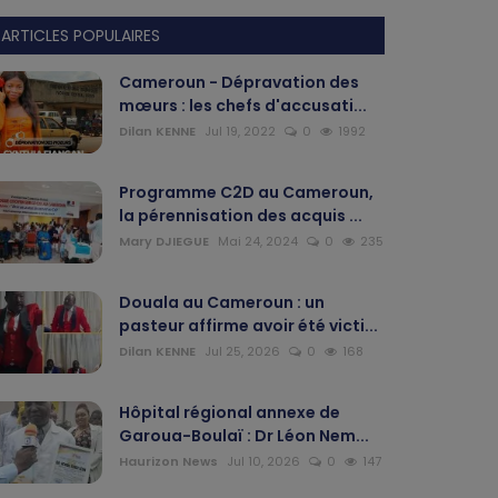
ARTICLES POPULAIRES
Cameroun - Dépravation des
mœurs : les chefs d'accusati...
Dilan KENNE
Jul 19, 2022
0
1992
Programme C2D au Cameroun,
la pérennisation des acquis ...
Mary DJIEGUE
Mai 24, 2024
0
235
Douala au Cameroun : un
pasteur affirme avoir été victi...
Dilan KENNE
Jul 25, 2026
0
168
Hôpital régional annexe de
Garoua-Boulaï : Dr Léon Nem...
Haurizon News
Jul 10, 2026
0
147