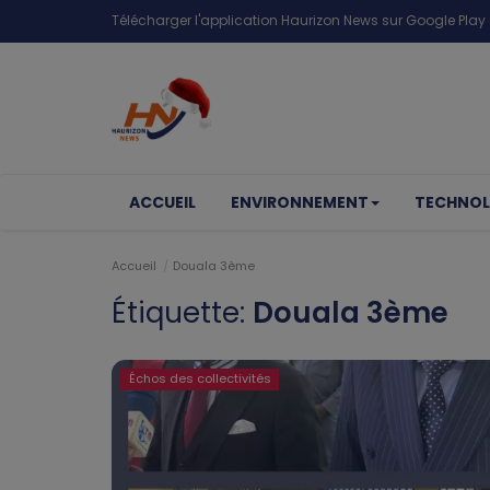
Télécharger l'application Haurizon News sur Google Play e
ACCUEIL
ENVIRONNEMENT
TECHNOL
Accueil
Douala 3ème
Étiquette:
Douala 3ème
Échos des collectivités