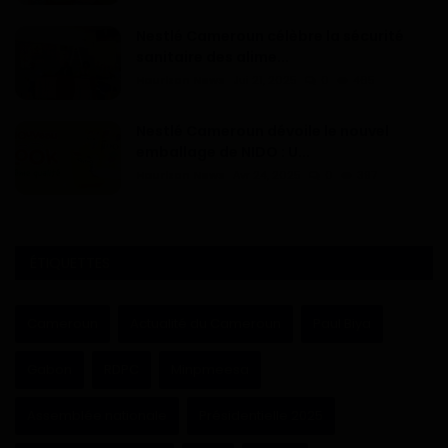
Nestlé Cameroun célèbre la sécurité
sanitaire des alime...
Haurizon News
Jui 21, 2025
0
465
Nestlé Cameroun dévoile le nouvel
emballage de NIDO : U...
Haurizon News
Avr 24, 2025
0
397
ÉTIQUETTES
Cameroun
Actualité du Cameroun
Paul Biya
Gabon
RDPC
Minpmeesa
Assemblée nationale
Présidentielle 2025