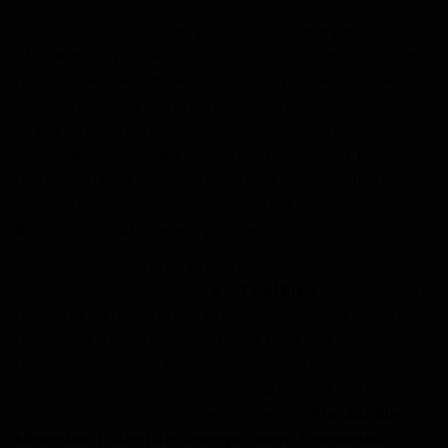
Divers
Sous le thème « Assises pour une nouvelle pensée
africaine », la première édition du CIC se veut être une
Actu People
plateforme d'échanges autour des problématiques du
continent africain ; emprunte d'éthique et d'esthétique.
Quiz
« Il est urgent de repenser l'Afrique, soutient Pr. Charles
Binam Bikoi, secrétaire exécutif du Cerdotola. [Parce
Voyages
que] ce qu'il est convenu d'appeler pensée africaine ne
serait qu'une pensée à la remorque (...). La pensée de
Monde
libération de l'Afrique est piégée.
Placé sous le très haut parrainage du Président de la
Blagues
République du Cameroun,
S.E. Paul Biya
, le CIC entend
remettre au goût du jour la pensée africaine comme
Religion
une voie à suivre par le continent pour son
développement. En témoigne des conférenciers de
Gallery
renommée internationale, triés sur le volet par le
comité d'organisation. C'est le cas des
Prs. Achille
LifeStyle
Mbembe
,
Théophile Obenga
,
Jean-Emmanuel