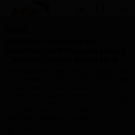
Économie
Connexion
Inscription
CIC 2022 : « La pensée de
libération de l'Afrique est piégée
Accueil
», selon Pr.Charles Binam Bikoi
Télécharger l'application Haurizon
C'est l'essentiel à retenir de la prise de parole
News sur Google Play et Play Store
du secrétaire éxecutif du CERDOTOLA. Le siège
de l'organisation a servi de cadre hier 21
A Propos
octobre à un déjeuner de presse en prélude à
la Conférence internationale du CERDOTOLA (
Contact
CIC ) prévue du 25 au 28 octobre 2022 au
Palais des Congrès de Yaoundé.
Environnement
Haurizon News