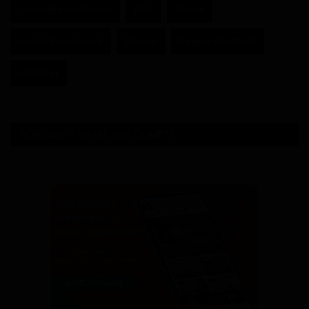
Université de Douala
Kribi
Russie
Achille Bassilekin III
Douala
Région du Littoral
Fécafoot
SONDAGE - VOTRE AVIS COMPTE