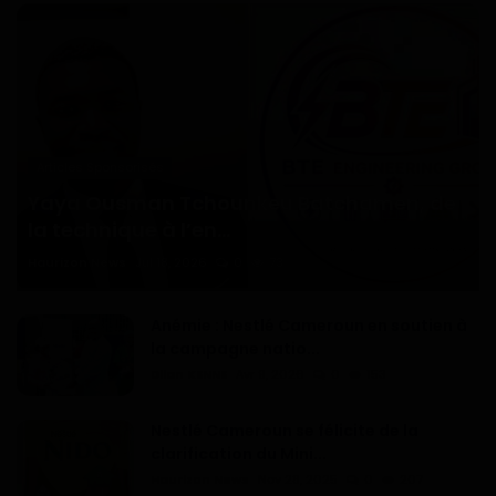
Articles Sponsorisés
Yaya Ousman Tchounkeu Batchamen, de
la technique à l’en...
Haurizon News
Jul 18, 2026
0
73
Anémie : Nestlé Cameroun en soutien à
la campagne natio...
Dilan KENNE
Avr 9, 2026
0
153
Nestlé Cameroun se félicite de la
clarification du Mini...
Haurizon News
Nov 28, 2025
0
207