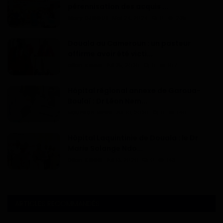
pérennisation des acquis ...
Mary DJIEGUE
Mai 24, 2024
0
235
Douala au Cameroun : un pasteur
affirme avoir été victi...
Dilan KENNE
Jul 25, 2026
0
167
Hôpital régional annexe de Garoua-
Boulaï : Dr Léon Nem...
Haurizon News
Jul 10, 2026
0
146
Hôpital Laquintinie de Douala : le Dr
Marie Solange Ndo...
Dilan KENNE
Jul 13, 2026
0
143
ARTICLES RECOMMANDÉS