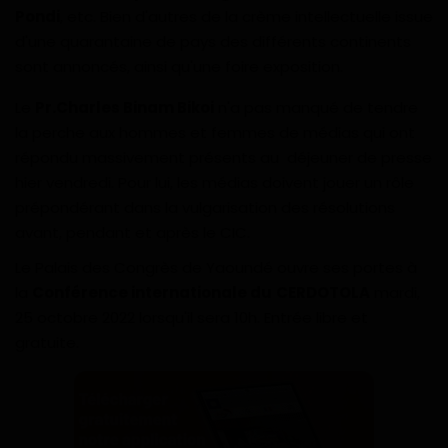
Pondi
, etc. Bien d'autres de la crème intellectuelle issue
Gabon
d'une quarantaine de pays des différents continents
sont annoncés, ainsi qu'une foire exposition.
Vidéos
Le
Pr.Charles Binam Bikoi
n'a pas manqué de tendre
Société
la perche aux hommes et femmes de médias qui ont
répondu massivement présents au déjeuner de presse
Échos des collectivités
hier vendredi. Pour lui, les médias doivent jouer un rôle
prépondérant dans la vulgarisation des résolutions
avant, pendant et après le CIC.
Chroniques
Le Palais des Congrès de Yaoundé ouvre ses portes à
Nécrologie
la
Conférence internationale du
CERDOTOLA
mardi,
25 octobre 2022 lorsqu'il sera 10h. Entrée libre et
Éditorial
gratuite.
Langue
English
Francais