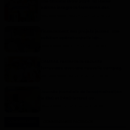
The Shirlma show 2024 : la 13ème
édition intègre la formation des...
Haurizon News
Nov 24, 2024
0
237
Financement des projets jeunes : une
solution opérationnelle lan...
Dilan KENNE
Mar 30, 2023
0
102
CAMRAIL renforce la sécurité
ferroviaire avec une nouvelle campag...
Haurizon News
Avr 24, 2025
0
160
Journée mondiale de la normalisation :
le RNC et l’AHD luttent co...
Dilan KENNE
Oct 14, 2024
0
190
COMMENTAIRES
COMMENTAIRES FACEBOOK