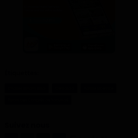
Étiquettes:
Charles Binam Bikoi
Cerdotola
Achille Mbembe
Palais des Congrès de Yaoundé
Suivez nous