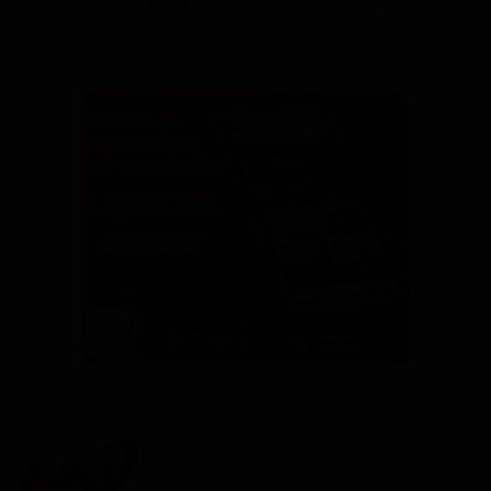
Aimer
Je n'aime pas
Love
Amusant
En colère
Triste
Wow