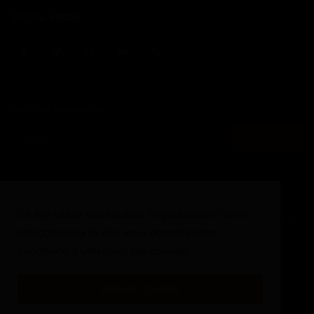
SOCIAL MEDIA
Join Our Newsletter
S'abonner
Ce site utilise des cookies. En poursuivant votre
Copyright © 2020 - 2024 Haurizon News - Tout droit reservé.
navigation sur le site, vous acceptez nos
Termes & Conditions
Politique de cookies
conditions d'utilisation des cookies.
Politique de confidentialité
Accept Cookies