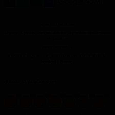
ARTICLE PRÉCÉDENT
Urgent : Cynthia Fiangan libérée, la gardienne de prison
suspendue
ARTICLE SUIVANT
Insolite : Il expose son p*nis au cours d'un match de
football ( Photo )
QUELLE EST TA RÉACTION?
0
0
0
0
0
0
0