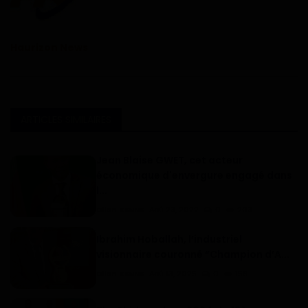
Haurizon News
ARTICLES SIMILAIRES
Jean Blaise GWET, cet acteur
économique d'envergure engagé dans
l...
Dilan KENNE
Aoû 23, 2022
0
203
Ibrahim Hoballah, l’industriel
visionnaire couronné “Champion d’A...
Dilan KENNE
Aoû 13, 2025
0
156