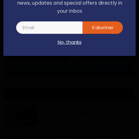
news, updates and special offers directly in
your inbox
S'abonner
No, thanks
Facebook
Twitter
Instagram
Linkedin
ARTICLES POPULAIRES
Cameroun - Dépravation des mœurs :
les chefs d'accusati...
Dilan KENNE
Jul 19, 2022
0
1992
Programme C2D au Cameroun, la