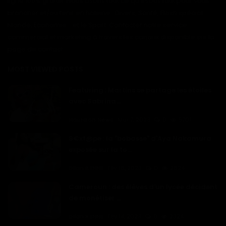
ligne 100% gratuit. Nous avons tout ce qu'il vous faut pour vous
brancher et/ou tenir en haleine : Divers, Santé, Flash spécial
Monde, Économie... et le Sport. Contacter notre service
commercial et marketing à travers les canaux disponible sur la
page de contact
MOST VIEWED POSTS
Featuring : Martins se partage les étoiles
avec Sabrina...
Haurizon News
Mar 7, 2023
0
5701
S€xt@pe : la "bobasse" d'Aya Nakamura
exposée sur la to...
Dilan KENNE
Fév 16, 2023
0
2624
Cameroun : des élèves d'un lycée décident
de monétiser ...
Dilan KENNE
Fév 14, 2023
0
2324