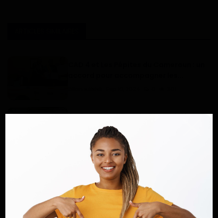
ARTICLES SIMILAIRES
CAD 4 et Les Pépites du Cameroun : un
accord pour accompagner les...
Dilan KENNE
Sep 10, 2024
0
301
Au Cameroun, Douala 3ème célèbre les
veuves
Dilan KENNE
Jui 23, 2024
0
286
Propreté urbaine : Douala clean city, le
nouveau défi
Dilan KENNE
Oct 23, 2023
0
225
Grâce au BRT, la Ville de Douala veut