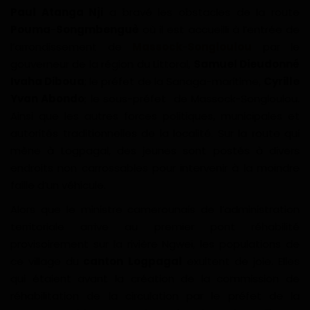
Paul Atanga Nji
a bravé les obstacles de la route
Divers
Pouma
-
Songmbenguè
où il est accueilli à l’entrée de
l’arrondissement de
Massock
-
Songloulou
par le
Actu People
gouverneur de la région du Littoral,
Samuel Dieudonné
Ivaha Diboua
; le préfet de la Sanaga-maritime,
Cyrille
Quiz
Yvan Abondo
; le sous-préfet de Massock-Songloulou.
Ainsi que les autres forces politiques, municipales et
Voyages
autorités traditionnelles de la localité. Sur la route qui
mène à Logpagal, des jeunes sont postés à divers
Monde
endroits non carrossables pour intervenir à la moindre
faille d’un véhicule.
Blagues
Alors que le ministre camerounais de l’administration
Religion
territoriale arrive au premier pont réhabilité
provisoirement sur la rivière Ngwei, les populations de
Gallery
ce village du
canton Logpagal
exultent de joie. Elles
qui étaient avant la création de la commission de
LifeStyle
réhabilitation de la circulation par le préfet de la