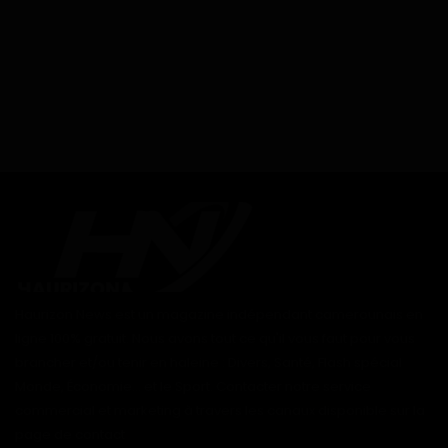
Haurizon News est un magazine indépendant camerounais en
ligne 100% gratuit. Nous avons tout ce qu'il vous faut pour vous
brancher et/ou tenir en haleine : Divers, Santé, Flash spécial
Monde, Économie... et le Sport. Contacter notre service
commercial et marketing à travers les canaux disponible sur la
page de contact