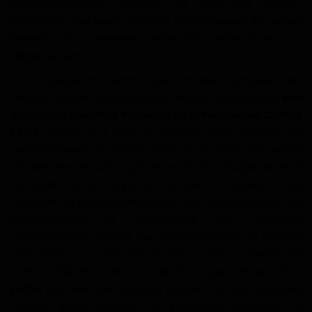
Sanaga-maritime, coupées de vingt-cinq villages,
plombant ainsi leurs activités économiques et autres
Gabon
besoins de première nécessité nécessitant un
déplacement.
Vidéos
«
Ce voyage m’a permis de constater l’ampleur des
Société
dégâts. Le bien-fondé de cette mission instruite par
Son
Excellence Paul Biya
,
Président de la République Chef de
Échos des collectivités
l’État
, quand il a reçu la nouvelle des autorités de
l’effondrement de treize ponts à la suite des pluies
Chroniques
diluviennes en saison pluvieuse, il m’a chargé de venir
constater ce qui se passe, de faire un rapport et de
Nécrologie
rassurer les populations quant à la détermination du
gouvernement à reconstruire ces ouvrages
Éditorial
complètement détruits par les inondations. Le constat
que je fais ici, je ne vais pa dire que nous avons été
Langue
livrés à l’abattoir. Mais je félicite le gouverneur et le
préfet qui, avec les autorités locales, se sont mobilisés
English
Francais
d’abord pour apporter les premières solutions. La