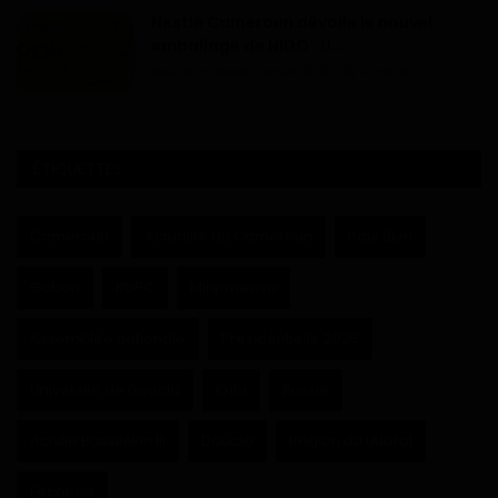
Nestlé Cameroun dévoile le nouvel
emballage de NIDO : U...
Haurizon News
Avr 24, 2025
0
397
ÉTIQUETTES
Cameroun
Actualité du Cameroun
Paul Biya
Gabon
RDPC
Minpmeesa
Assemblée nationale
Présidentielle 2025
Université de Douala
Kribi
Russie
Achille Bassilekin III
Douala
Région du Littoral
Fécafoot