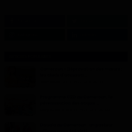
Facebook
Twitter
Instagram
Linkedin
ARTICLES POPULAIRES
Cameroun - Dépravation des mœurs :
les chefs d'accusati...
Dilan KENNE
Jul 19, 2022
0
1991
Programme C2D au Cameroun, la
pérennisation des acquis ...
Mary DJIEGUE
Mai 24, 2024
0
234
Douala au Cameroun : un pasteur
affirme avoir été victi...