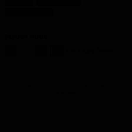
Paul Atanga
Massock-Songloulou
Effondrements de ponts
Suivez nous
ARTICLE PRÉCÉDENT
Innovation : Tecno au sommet de l’intelligence
artificielle
ARTICLE SUIVANT
Anniversaire : Joseph Antoine Bell fête ses 70 ans