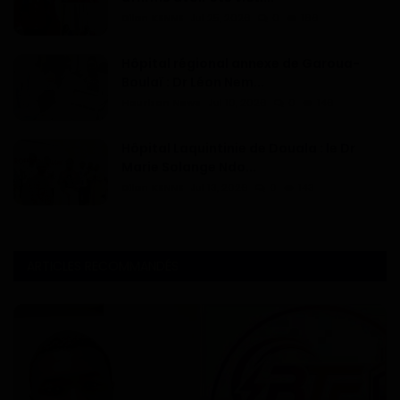
Dilan KENNE
Jul 25, 2026
0
166
Hôpital régional annexe de Garoua-
Boulaï : Dr Léon Nem...
Haurizon News
Jul 10, 2026
0
146
Hôpital Laquintinie de Douala : le Dr
Marie Solange Ndo...
Dilan KENNE
Jul 13, 2026
0
143
ARTICLES RECOMMANDÉS