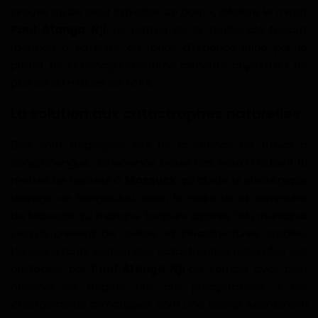
preuve qu’on peut traverser ce pont
», déclare le minat
Paul Atanga Nji
. Le patron de la territoriale faisant
mention à sa suite du fonds d’urgence initié par le
préfet de la Sanaga-maritime alimenté aujourd’hui de
plus de 30 millions de FCFA.
La solution aux catastrophes naturelles
Elles sont dégagées lors de la séance de travail à
Songmbenguè. La violence inouïe des eaux a atteint 10
mètres de hauteur à
Massock
qui abrite le stratégique
barrage de Songloulou, selon le maire de la commune
de Massock qui manque toujours d’après l’élu municipal
jusqu’à présent de routes et infrastructures stables.
L’appel à l’anticipation des catastrophes naturelles est
privilégiée par
Paul Atanga Nji
qui semble avoir bien
observé les dégâts dus aux précipitations. «
Les
changements climatiques sont une réalité. Maintenant