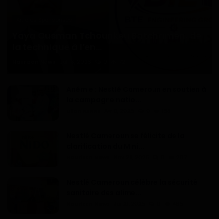
Articles Sponsorisés
Yaya Ousman Tchounkeu Batchamen, de
la technique à l’en...
Haurizon News
Jul 18, 2026
0
72
Anémie : Nestlé Cameroun en soutien à
la campagne natio...
Dilan KENNE
Avr 9, 2026
0
153
Nestlé Cameroun se félicite de la
clarification du Mini...
Haurizon News
Nov 28, 2025
0
207
Nestlé Cameroun célèbre la sécurité
sanitaire des alime...
Haurizon News
Jui 21, 2025
0
465