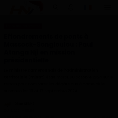
Échos des collectivités
Connexion
Inscription
Effondrements de ponts à
Massock-Songloulou : Paul
Accueil
Atanga Nji en mission
présidentielle
Télécharger l'application Haurizon
News sur Google Play et Play Store
Le
ministre camerounais de l’administration
territoriale
(
minat
) était mardi, 08 octobre 2024 sur le
A Propos
terrain pour constater les dégâts dus à dame pluie
survenue les 16 et 17 septembre 2024.
Contact
Dilan KENNE
Environnement
Oct 9, 2024 - 08:04
Mise à jour: Oct 10, 2024 - 06:09
0
330