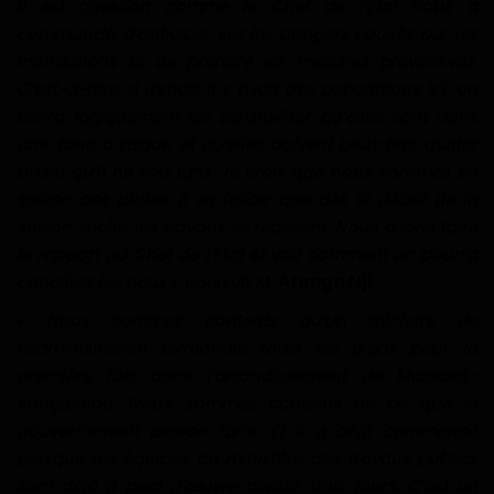
il est question comme le Chef de l’État nous a
commandé, d’anticiper sur les dangers causés par les
inondations et de prendre les mesures préventives.
C’est-à-dire si jamais il y avait des populations ici, on
devra logiquement les sensibiliser qu’elles sont dans
une zone à risque et qu’elles doivent peut-être quitter
avant qu’il ne soit tard. Je crois que nous sommes en
saison des pluies. Il va falloir que dès le début de la
saison sèche les travaux se réalisent. Nous allons faire
le rapport au Chef de l’État et voir comment on pourra
canaliser les eaux
», poursuit M.
Atanga Nji
.
«
Nous sommes contents qu’un ministre de
l’administration territoriale foule les pieds pour la
première fois dans l’arrondissement de Massock-
Songloulou. Nous sommes contents de ce que le
gouvernement prévoir faire. Et il a déjà commencé
puisque les équipes du ministère des travaux publics
sont déjà à pied d’œuvre depuis trois jours. C’est un