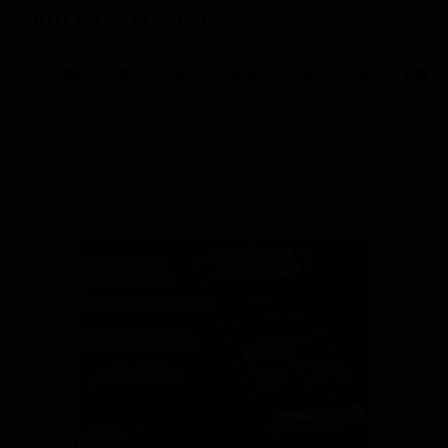
QUELLE EST TA RÉACTION?
1
0
0
0
0
0
0
Aimer
Je n'aime pas
Love
Amusant
En colère
Triste
Wow