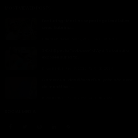
MOST VIEWED POSTS
Featuring : Martins se partage les étoiles
avec Sabrina...
Haurizon News
Mar 7, 2023
0
5701
S€xt@pe : la "bobasse" d'Aya Nakamura
exposée sur la to...
Dilan KENNE
Fév 16, 2023
0
2624
Cameroun : des élèves d'un lycée décident
de monétiser ...
Dilan KENNE
Fév 14, 2023
0
2324
SOCIAL MEDIA