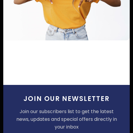
améliorer la mobilité urbai...
Dilan KENNE
Dec 26, 2024
0
298
Déprédation foncière au Cameroun : 7
525m2 de Youpwè revendiqués ...
Dilan KENNE
Avr 12, 2025
0
212
Session spéciale du Conseil régional du
Littoral : 95,55 % de réa...
Dilan KENNE
Avr 25, 2026
0
83
COMMENTAIRES
COMMENTAIRES FACEBOOK
JOIN OUR NEWSLETTER
Nom
Join our subscribers list to get the latest
news, updates and special offers directly in
your inbox
Email