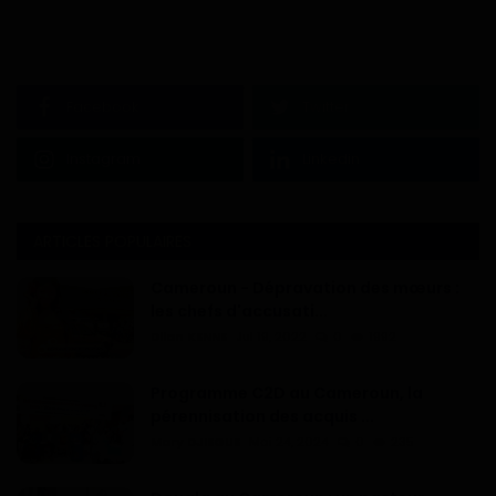
Facebook
Twitter
Instagram
Linkedin
ARTICLES POPULAIRES
Cameroun - Dépravation des mœurs :
les chefs d'accusati...
Dilan KENNE
Jul 19, 2022
0
1992
Programme C2D au Cameroun, la
pérennisation des acquis ...
Mary DJIEGUE
Mai 24, 2024
0
235