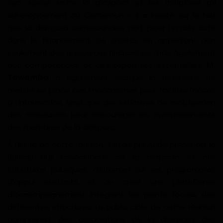
lien solide entre la diaspora et les initiatives de
Gabon
développement au Cameroun
». Il a insisté sur le fait
que la diaspora camerounaise doit jouer un rôle actif
dans le financement de projets, en apportant non
Vidéos
seulement des ressources financières, mais également
des compétences et des expertises essentielles.
M.
Société
Tawamba
a également évoqué la nécessité de
mettre en place des mécanismes pour faciliter l'accès
Échos des collectivités
à l'information, ainsi que des initiatives de mobilisation
des ressources pour encourager les investissements
Chroniques
des membres de la diaspora.
Nécrologie
À l’issue de cette réunion, il était prévu de présenter le
Bureau aux associations de la diaspora et aux
Éditorial
structures publiques, d'informer sur les programmes
d'appui existants, et de créer une plateforme
Langue
d’accompagnement intégrant les points focaux des
différentes structures. Le public cible de cette réunion
English
Francais
comprenait des associations de la diaspora, des