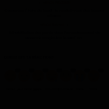
ARTICLE PRÉCÉDENT
Cameroun / Foire de Lendi : le rendez-vous des bonnes
affaires
ARTICLE SUIVANT
Réhabilitation des ponts dans l'arrondissement de
Massock Songloulou: le MINT do...
QUELLE EST TA RÉACTION?
2
0
0
0
0
0
0
Aimer
Je n'aime pas
Love
Amusant
En colère
Triste
Wow