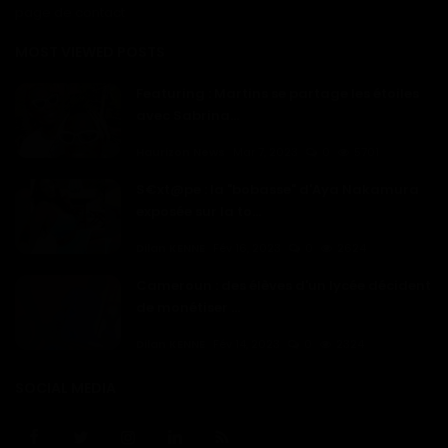
page de contact
MOST VIEWED POSTS
Featuring : Martins se partage les étoiles
avec Sabrina...
Haurizon News
Mar 7, 2023
0
5701
S€xt@pe : la "bobasse" d'Aya Nakamura
exposée sur la to...
Dilan KENNE
Fév 16, 2023
0
2624
Cameroun : des élèves d'un lycée décident
de monétiser ...
Dilan KENNE
Fév 14, 2023
0
2324
SOCIAL MEDIA