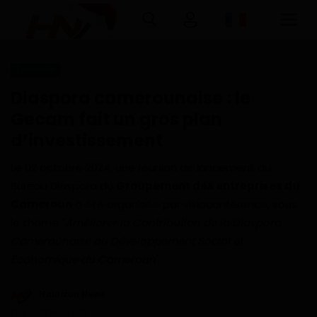
Économie
Connexion
Inscription
Diaspora camerounaise : le
Gecam fait un gros plan
Accueil
d’investissement
Télécharger l'application Haurizon
Le 02 octobre 2024, une réunion de lancement du
News sur Google Play et Play Store
Bureau Diaspora du
Groupement des entreprises du
Cameroun
a été organisée par visioconférence, sous
A Propos
le thème "
Améliorer la Contribution de la Diaspora
Camerounaise au Développement Social et
Contact
Économique du Cameroun
".
Environnement
Haurizon News
Oct 6, 2024 - 17:20