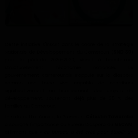
Divers
Actu People
Quiz
Cette initiative s'inscrit dans le cadre de la Stratégie
Nationale de Développement du Cameroun (
SND 30
)
Voyages
pour la période 2020-2030, visant à transformer
structurellement l’économie nationale. Le
Monde
gouvernement camerounais s’appuie sur la diaspora
comme une force vive capable de contribuer
Blagues
significativement au financement des projets de
développement, soutenant déjà plus de 35 % des
Religion
familles au Cameroun.
Gallery
Lors de cette réunion, le Président
Célestin Tawamba
a souligné l'importance du Bureau Diaspora du
GECAM
,
LifeStyle
affirmant que «
ce bureau a été créé pour établir un