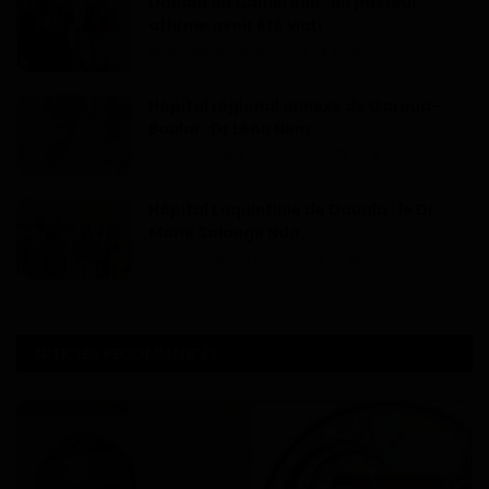
Douala au Cameroun : un pasteur
affirme avoir été victi...
Dilan KENNE
Jul 25, 2026
0
167
Hôpital régional annexe de Garoua-
Boulaï : Dr Léon Nem...
Haurizon News
Jul 10, 2026
0
146
Hôpital Laquintinie de Douala : le Dr
Marie Solange Ndo...
Dilan KENNE
Jul 13, 2026
0
143
ARTICLES RECOMMANDÉS