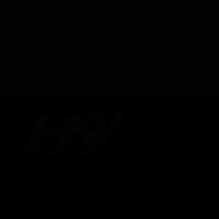
Haurizon News est un magazine indépendant camerounais en
ligne 100% gratuit. Nous avons tout ce qu'il vous faut pour vous
brancher et/ou tenir en haleine : Divers, Santé, Flash spécial
Monde, Économie... et le Sport. Contacter notre service
commercial et marketing à travers les canaux disponible sur la