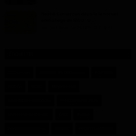
Nestlé Cameroun dévoile le nouvel
emballage de NIDO : U...
Haurizon News
Avr 24, 2025
0
397
ÉTIQUETTES
Cameroun
Actualité du Cameroun
Paul Biya
Gabon
RDPC
Minpmeesa
Assemblée nationale
Présidentielle 2025
Université de Douala
Kribi
Russie
Achille Bassilekin III
Douala
Région du Littoral