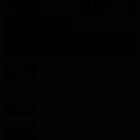
Articles Sponsorisés
Yaya Ousman Tchounkeu Batchamen, de
la technique à l’en...
Haurizon News
Jul 18, 2026
0
73
Anémie : Nestlé Cameroun en soutien à
la campagne natio...
Dilan KENNE
Avr 9, 2026
0
153
Nestlé Cameroun se félicite de la
clarification du Mini...
Haurizon News
Nov 28, 2025
0
207
Nestlé Cameroun célèbre la sécurité
sanitaire des alime...
Haurizon News
Jui 21, 2025
0
465