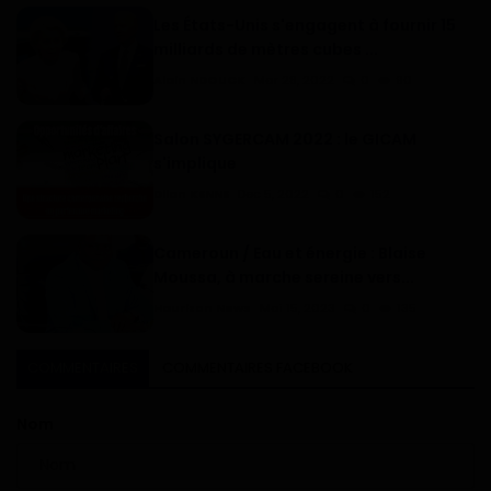
Les États-Unis s'engagent à fournir 15
milliards de mètres cubes ...
Alain NDOUCK
Mar 28, 2022
0
90
Salon SYGERCAM 2022 : le GICAM
s'implique
Dilan KENNE
Dec 5, 2022
0
152
Cameroun / Eau et énergie : Blaise
Moussa, à marche sereine vers...
Haurizon News
Mai 15, 2023
0
135
COMMENTAIRES
COMMENTAIRES FACEBOOK
Nom