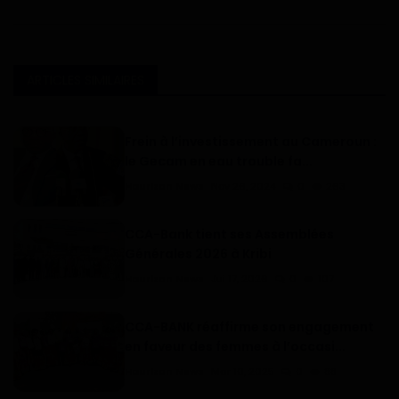
ARTICLES SIMILAIRES
Frein à l’investissement au Cameroun :
le Gecam en eau trouble fa...
Haurizon News
Nov 26, 2024
0
263
CCA-Bank tient ses Assemblées
Générales 2026 à Kribi
Haurizon News
Jui 17, 2026
0
107
CCA-BANK réaffirme son engagement
en faveur des femmes à l’occasi...
Haurizon News
Mar 10, 2025
0
88