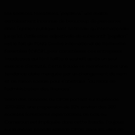
Divers
Les sociétés forestières "papillons" une réalité
Actu People
certainement inconnue de beaucoup de personnes
dans l'opinion publique tant nationale qu'internationale
jusqu'ici. L'utilisation adjectivale du substantif "papillon"
Quiz
est le fait de l'ONG Centre International de Recherche
Forestière (CIFOR), pour caractériser ces entreprises
Voyages
fraudeuses qui font faillite à souhait après un seul
exercice d'activité. Cette fraude se manifeste par une
Monde
tendance claire marquée par un changement de nom
et de raison sociale pour s'abstraire "au radar de
Blagues
l'administration des finances".
Religion
Selon des données du CIFOR portant sur la période
2010-2021, une propension de 32% environ des 300
Gallery
sociétés forestières exportatrices de bois au
Cameroun est impliquée dans cette fraude. Toujours
LifeStyle
sur la même période selon le CIFOR, dans les villes de