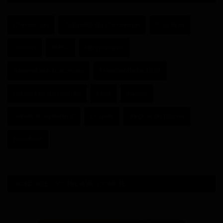
Cameroun
Actualité du Cameroun
Paul Biya
Gabon
RDPC
Minpmeesa
Assemblée nationale
Présidentielle 2025
Université de Douala
Kribi
Russie
Achille Bassilekin III
Douala
Région du Littoral
Fécafoot
SONDAGE - VOTRE AVIS COMPTE