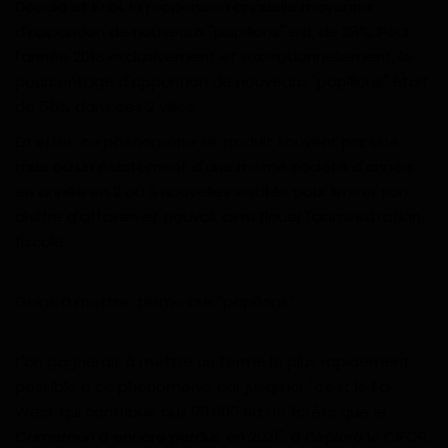
Douala et Kribi, la propension annuelle moyenne
Gabon
d'apparition de nouveaux "papillons" est de 28%. Pour
l'année 2018 exclusivement et exceptionnellement, le
Vidéos
pourcentage d'apparition de nouveaux "papillons" était
de 55% dans ces 2 villes.
Société
En effet, ce phénomène se traduit souvent par une
mue ou un éclatement d'une même société d'année
Échos des collectivités
en année en 2 ou 3 nouvelles entités pour limiter son
chiffre d'affaires et pouvoir ainsi flouer l'administration
Chroniques
fiscale.
Nécrologie
Gains à mettre terme aux "papillons"
Éditorial
L'on gagnerait à mettre un terme le plus rapidement
Langue
possible à ce phénomène, car jusqu'ici, "c'est le Far
West qui contribue aux 90.000 ha de forêts que le
English
Francais
Cameroun a encore perdus en 2021", a déploré le CIFOR.