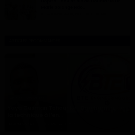
Hôpital Laquintinie de Douala : le Dr
Marie Solange Ndo...
Dilan KENNE
Jul 13, 2026
0
143
ARTICLES RECOMMANDÉS
Articles Sponsorisés
Yaya Ousman Tchounkeu Batchamen, de
la technique à l’en...
Haurizon News
Jul 18, 2026
0
71