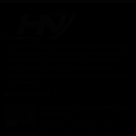
Haurizon News est un magazine indépendant camerounais en
ligne 100% gratuit. Nous avons tout ce qu'il vous faut pour vous
brancher et/ou tenir en haleine : Divers, Santé, Flash spécial
Monde, Économie... et le Sport. Contacter notre service
commercial et marketing à travers les canaux disponible sur la
page de contact
MOST VIEWED POSTS
Featuring : Martins se partage les étoiles
avec Sabrina...
Haurizon News
Mar 7, 2023
0
5700