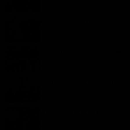
Landry TSAGA
Mar 22, 2022
0
208
Festival Banane-Plantain, L'EST, "LA
RÉGION DE CŒUR DE MADAME CHA...
Haurizon News
Oct 2, 2024
0
89
Banque et finance / Cameroun : Bange
Bank poursuit son expansion
Dilan KENNE
Avr 28, 2023
0
242
La FETRANS-CEEAC au MINT : Ministre
des Transports a reçu en audi...
Haurizon News
Mai 24, 2023
0
105
Affaire Agence Forestière du
Cameroun : La vérité éclate au gran...
Dilan KENNE
Dec 13, 2023
0
196