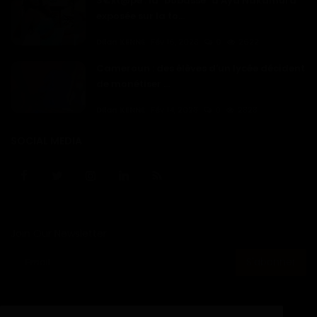
S€xt@pe : la "bobasse" d'Aya Nakamura
exposée sur la to...
Dilan KENNE
Fév 16, 2023
0
2622
Cameroun : des élèves d'un lycée décident
de monétiser ...
Dilan KENNE
Fév 14, 2023
0
2323
SOCIAL MEDIA
Join Our Newsletter
S'abonner