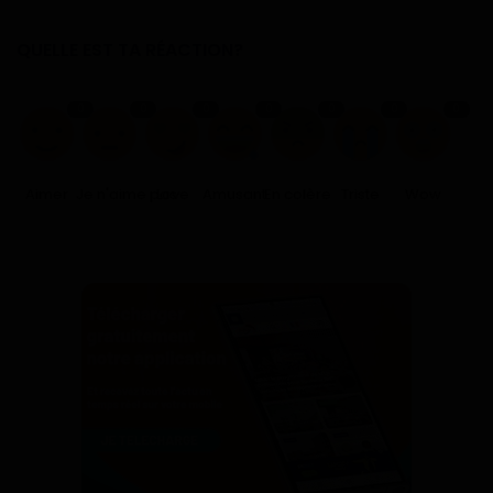
QUELLE EST TA RÉACTION?
0
0
0
0
0
0
0
Aimer
Je n'aime pas
Love
Amusant
En colère
Triste
Wow