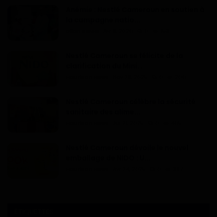
Anémie : Nestlé Cameroun en soutien à
la campagne natio...
Dilan KENNE
Avr 9, 2026
0
153
Nestlé Cameroun se félicite de la
clarification du Mini...
Haurizon News
Nov 28, 2025
0
206
Nestlé Cameroun célèbre la sécurité
sanitaire des alime...
Haurizon News
Jui 21, 2025
0
465
Nestlé Cameroun dévoile le nouvel
emballage de NIDO : U...
Haurizon News
Avr 24, 2025
0
397
ÉTIQUETTES