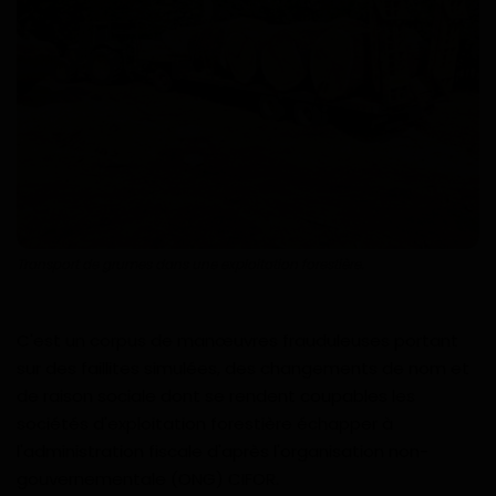
Technologie
Motivation
Politique
Articles Sponsorisés
Education
Transport de grumes dans une exploitation forestière.
Santé
C'est un corpus de manœuvres frauduleuses portant
Économie
sur des faillites simulées, des changements de nom et
de raison sociale dont se rendent coupables les
Sport
sociétés d'exploitation forestière échapper à
l'administration fiscale d'après l'organisation non-
Culture
gouvernementale (ONG) CIFOR.