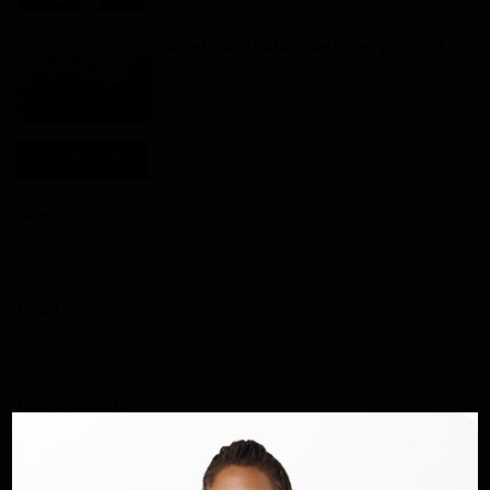
Cameroun - MINEE : de l’énergie pour
servir
Dilan KENNE
Aoû 8, 2022
0
137
COMMENTAIRES
COMMENTAIRES FACEBOOK
Nom
Email
Commentaire