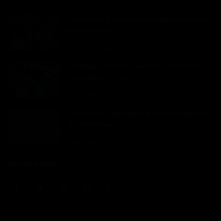
Featuring : Martins se partage les étoiles
avec Sabrina...
Haurizon News
Mar 7, 2023
0
5701
S€xt@pe : la "bobasse" d'Aya Nakamura
exposée sur la to...
Dilan KENNE
Fév 16, 2023
0
2624
Cameroun : des élèves d'un lycée décident
de monétiser ...
Dilan KENNE
Fév 14, 2023
0
2324
SOCIAL MEDIA