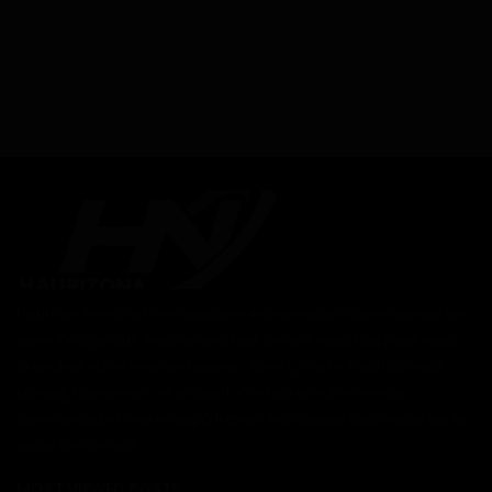
Haurizon News est un magazine indépendant camerounais en
ligne 100% gratuit. Nous avons tout ce qu'il vous faut pour vous
brancher et/ou tenir en haleine : Divers, Santé, Flash spécial
Monde, Économie... et le Sport. Contacter notre service
commercial et marketing à travers les canaux disponible sur la
page de contact
MOST VIEWED POSTS