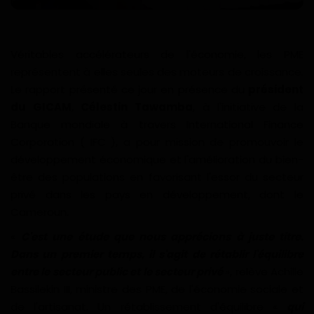
Divers
Actu People
Véritables accélérateurs de l'économie, les PME
représentent à elles seules des moteurs de croissance.
Quiz
Le rapport présenté ce jour en présence du
président
du GICAM
,
Célestin Tawamba
, à l'initiative de la
Voyages
Banque mondiale à travers International Finance
Corporation ( IFC ), a pour mission de promouvoir le
Monde
développement économique et l'amélioration du bien-
être des populations en favorisant l'essor du secteur
Blagues
privé dans les pays en développement, dont le
Cameroun.
Religion
«
C'est une étude que nous apprécions à juste titre.
Dans un premier temps, il s'agit de rétablir l'équilibre
Gallery
entre le secteur public et le secteur privé
», relève Achille
Bassilekin III, ministre des PME, de l'économie sociale et
LifeStyle
de l'artisanat. Un rétablissement d'équilibre «
qui