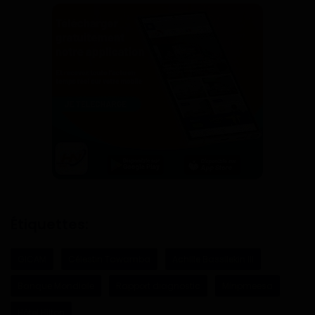
Étiquettes:
GICAM
Célestin Tawamba
Achille Bassilekin III
Banque Mondiale
Rapport diagnostic
Minpmeesa
Hôtel Hilton