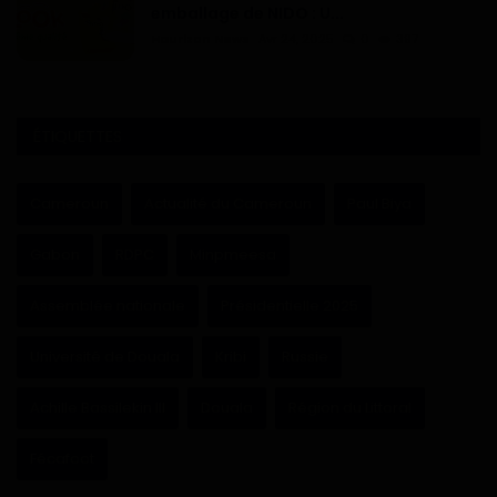
emballage de NIDO : U...
Haurizon News
Avr 24, 2025
0
397
ÉTIQUETTES
Cameroun
Actualité du Cameroun
Paul Biya
Gabon
RDPC
Minpmeesa
Assemblée nationale
Présidentielle 2025
Université de Douala
Kribi
Russie
Achille Bassilekin III
Douala
Région du Littoral
Fécafoot