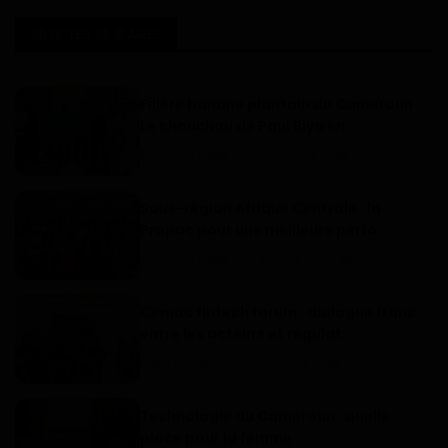
ARTICLES SIMILAIRES
Filière banane plantain du Cameroun :
Le chouchou de Paul Biya en...
Haurizon News
Jul 5, 2025
0
454
Sous-région Afrique Centrale : la
Propac pour une meilleure perfo...
Haurizon News
Fév 9, 2024
0
98
Cemac fintech forum : dialogue franc
entre les acteurs et régulat...
Dilan KENNE
Jan 29, 2024
0
157
Technologie au Cameroun : quelle
place pour la femme