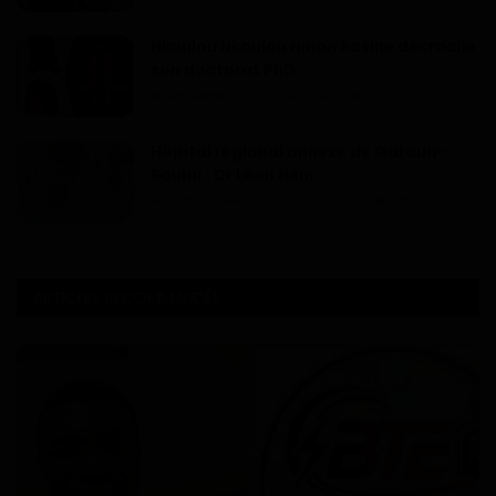
Nkoulou Nkoulou Ninon Rosine décroche
son doctorat PhD ...
Dilan KENNE
Jul 31, 2026
0
152
Hôpital régional annexe de Garoua-
Boulaï : Dr Léon Nem...
Haurizon News
Jul 10, 2026
0
149
ARTICLES RECOMMANDÉS