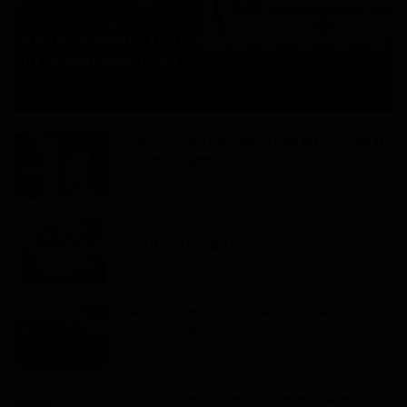
Articles Sponsorisés
Yaya Ousman Tchounkeu Batchamen, de
la technique à l’en...
Haurizon News
Jul 18, 2026
0
74
Anémie : Nestlé Cameroun en soutien à
la campagne natio...
Dilan KENNE
Avr 9, 2026
0
153
Nestlé Cameroun se félicite de la
clarification du Mini...
Haurizon News
Nov 28, 2025
0
216
Nestlé Cameroun célèbre la sécurité
sanitaire des alime...
Haurizon News
Jui 21, 2025
0
474
Nestlé Cameroun dévoile le nouvel