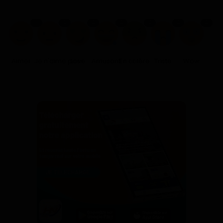
1
0
0
0
0
0
0
Aimer
Je n'aime pas
Love
Amusant
En colère
Triste
Wow