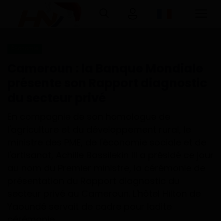
Économie
Connexion
Inscription
Cameroun : la Banque Mondiale
présente son Rapport diagnostic
Accueil
du secteur privé
Télécharger l'application Haurizon
En compagnie de son homologue de
News sur Google Play et Play Store
l'agriculture et du développement rural, le
ministre des PME, de l'économie sociale et de
A Propos
l'artisanat, Achille Bassilekin III a présidé ce jour
au nom du Premier ministre, la cérémonie de
Contact
présentation du Rapport diagnostic du
secteur privé au Cameroun. L'hôtel Hilton de
Environnement
Yaoundé servait de cadre pour ladite
cérémonie.