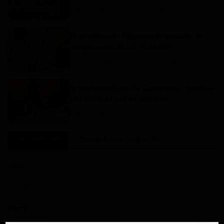
Dilan KENNE
Mar 1, 2024
0
162
Promotion de l'économie sociale : le
minpmeesa, Achille Bassiliki...
Haurizon News
Jui 24, 2023
0
186
Transformation du Cameroun : analyse
des défis et nid de solution...
Dilan KENNE
Nov 8, 2024
0
299
COMMENTAIRES
COMMENTAIRES FACEBOOK
Nom
Email