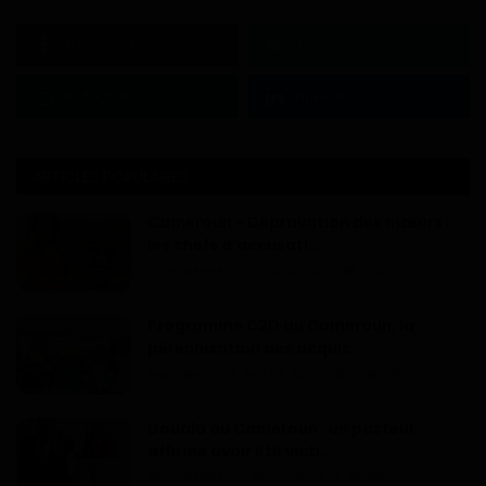
Facebook
Twitter
Instagram
Linkedin
ARTICLES POPULAIRES
Cameroun - Dépravation des mœurs :
les chefs d'accusati...
Dilan KENNE
Jul 19, 2022
0
1992
Programme C2D au Cameroun, la
pérennisation des acquis ...
Mary DJIEGUE
Mai 24, 2024
0
235
Douala au Cameroun : un pasteur
affirme avoir été victi...
Dilan KENNE
Jul 25, 2026
0
169