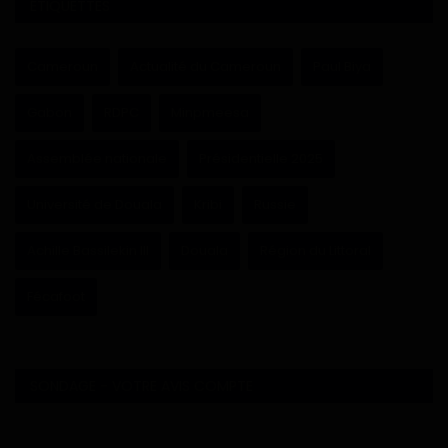
ÉTIQUETTES
Cameroun
Actualité du Cameroun
Paul Biya
Gabon
RDPC
Minpmeesa
Assemblée nationale
Présidentielle 2025
Université de Douala
Kribi
Russie
Achille Bassilekin III
Douala
Région du Littoral
Fécafoot
SONDAGE - VOTRE AVIS COMPTE