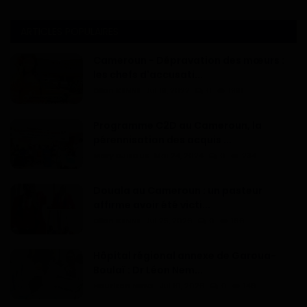
ARTICLES POPULAIRES
Cameroun - Dépravation des mœurs :
les chefs d'accusati...
Dilan KENNE
Jul 19, 2022
0
1991
Programme C2D au Cameroun, la
pérennisation des acquis ...
Mary DJIEGUE
Mai 24, 2024
0
234
Douala au Cameroun : un pasteur
affirme avoir été victi...
Dilan KENNE
Jul 25, 2026
0
166
Hôpital régional annexe de Garoua-
Boulaï : Dr Léon Nem...
Haurizon News
Jul 10, 2026
0
146