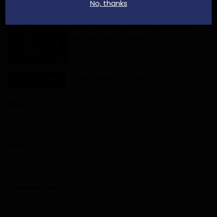
No, thanks
Haurizon News
Mar 6, 2023
0
180
Bénin : les images érotiques d'une
influenceuse inondent la toile
Dilan KENNE
Mar 24, 2022
0
571
COMMENTAIRES
COMMENTAIRES FACEBOOK
Nom
Email
Commentaire