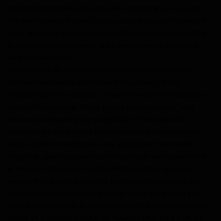
parfois bichonnées à la gueule scatologique, qui vont
finir par répandre dans notre société la psychose de la
peur du baiser à une femme raffinée, hyper maquillée,
liposuccée et parfumée qui fréquemment se paie le
luxe de s'expatrier...
Le chapelet de leurs monstruosités, perversités et
contre-humanités est si lourd à égrener ! Entre
scatophagie et zoophilie, "mesdames je me suis juste
accouplée avec un chien, je n'ai tué personne", ont
encore du toupet pour se justifier ! Tout dans la
monnaie et dans le cul, rien dans les neurones, sinon
vous sauriez mesdames, que vous tuez l'humanité !
J'espère que vous resterez désormais emmurer dans
le silence imposé par votre déshumanité, que vous
vous tairez à jamais, restez terrées, disparaissez, les
réseaux sociaux arrêtez d'agiter et de faire jaser par
buzz instrumentalisé. Disparaissez ! Par votre influence
viciée et satanisée, nous ne voulons plus être pollués !