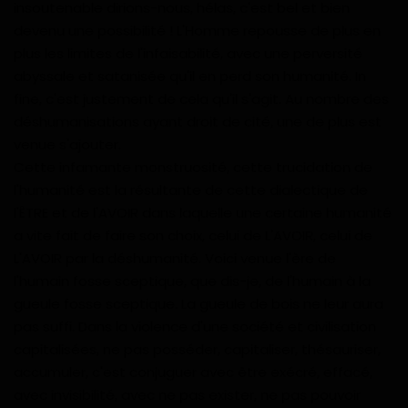
insoutenable dirions-nous, hélas, c'est bel et bien
Divers
devenu une possibilité ! L'Homme repousse de plus en
plus les limites de l'infaisabilité, avec une perversité
Actu People
abyssale et satanisée qu'il en perd son humanité. In
fine, c'est justement de cela qu'il s'agit. Au nombre des
Quiz
déshumanisations ayant droit de cité, une de plus est
venue s'ajouter.
Voyages
Cette infamante monstruosité, cette trucidation de
l'humanité est la résultante de cette dialectique de
Monde
l'ÊTRE et de l'AVOIR dans laquelle une certaine humanité
a vite fait de faire son choix, celui de L'AVOIR, celui de
Blagues
L'AVOIR par la déshumanité. Voici venue l'ère de
l'humain fosse sceptique, que dis-je, de l'humain à la
Religion
gueule fosse sceptique. La gueule de bois ne leur aura
pas suffi. Dans la violence d'une société et civilisation
Gallery
capitalisées, ne pas posséder, capitaliser, thésauriser,
accumuler, c'est conjuguer avec être exécré, effacé,
LifeStyle
avec invisibilité, avec ne pas exister, ne pas pouvoir