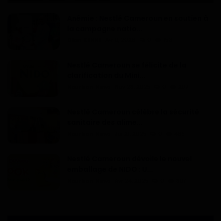
Anémie : Nestlé Cameroun en soutien à
la campagne natio...
Dilan KENNE
Avr 9, 2026
0
153
Nestlé Cameroun se félicite de la
clarification du Mini...
Haurizon News
Nov 28, 2025
0
207
Nestlé Cameroun célèbre la sécurité
sanitaire des alime...
Haurizon News
Jui 21, 2025
0
465
Nestlé Cameroun dévoile le nouvel
emballage de NIDO : U...
Haurizon News
Avr 24, 2025
0
397