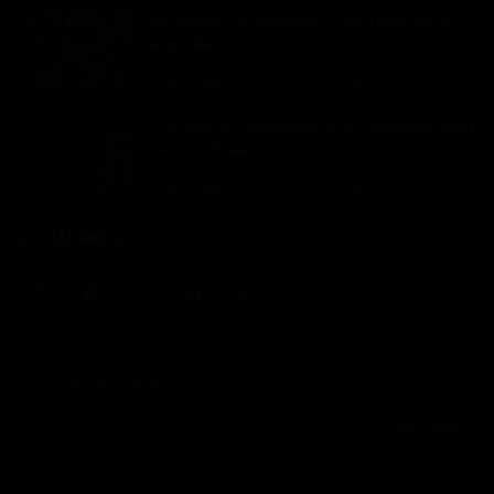
S€xt@pe : la "bobasse" d'Aya Nakamura
exposée sur la to...
Dilan KENNE
Fév 16, 2023
0
2623
Cameroun : des élèves d'un lycée décident
de monétiser ...
Dilan KENNE
Fév 14, 2023
0
2323
SOCIAL MEDIA
Join Our Newsletter
S'abonner