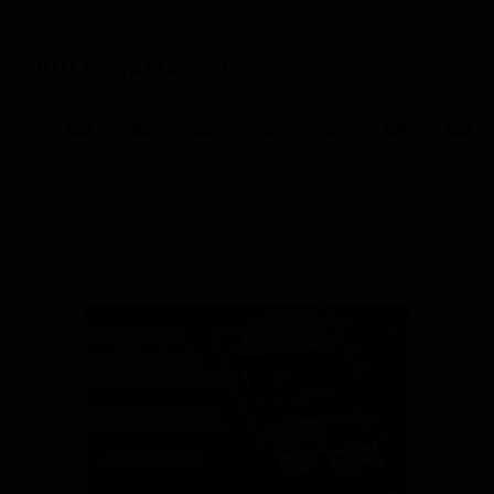
QUELLE EST TA RÉACTION?
0
0
0
0
0
1
0
Aimer
Je n'aime pas
Love
Amusant
En colère
Triste
Wow