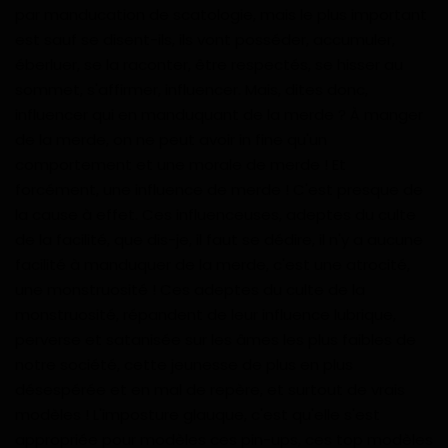
par manducation de scatologie, mais le plus important
est sauf se disent-ils, ils vont posséder, accumuler,
éberluer, se la raconter, être respectés, se hisser au
sommet, s'affirmer, influencer. Mais, dites donc,
influencer qui en manduquant de la merde ? À manger
de la merde, on ne peut avoir in fine qu'un
comportement et une morale de merde ! Et
forcément, une influence de merde ! C'est presque de
la cause à effet. Ces influenceuses, adeptes du culte
de la facilité, que dis-je, il faut se dédire, il n'y a aucune
facilité à manduquer de la merde, c'est une atrocité,
une monstruosité ! Ces adeptes du culte de la
monstruosité, répandent de leur influence lubrique,
perverse et satanisée sur les âmes les plus faibles de
notre société, cette jeunesse de plus en plus
désespérée et en mal de repère, et surtout de vrais
modèles ! L'imposture glauque, c'est qu'elle s'est
appropriée pour modèles ces pin-ups, ces top modèles