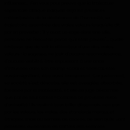
influencer... J'en veux pour preuve que la littérature
Gabon
sapientale biblique indiquait déjà les prémices
métastasées de la déchéance de l'humanité, sa
Vidéos
trajectoire excentrée des vraies valeurs lorsqu'elle dit
par un proverbe : "Il y avait un sage dans une ville,
Société
personne ne l'écoutait parce qu'il était pauvre"... Quelle
tristesse que de voir le détenteur d'une des vraies
Échos des collectivités
valeurs : la sagesse, ne jouir d'aucune reconnaissance,
d'aucune visibilité, être impuissant à une once
Chroniques
d'influence dans son champ social et sociétal, être
aussi insignifiant, être aussi transparent. Car justement,
Nécrologie
sa société s'est dévoyée, elle est aveuglée, absorbée,
fascinée par la matérialité, et elle ne juge désormais
que par ce seul critère ! Combien ce proverbe reste
Éditorial
d'actualité ! Ils veulent tous briller désormais, non pas
par les valeurs, les vraies, des standards moraux et
Langue
éthiques, mais au nombre de choses, de bien qu'ils vont
English
Francais
posséder, au nombre de chiffres des sommes