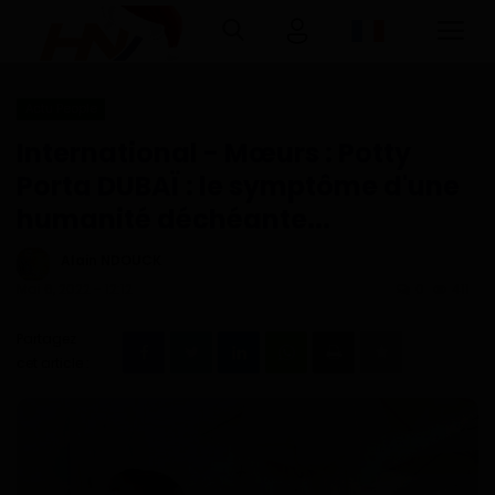
Actu People
Connexion
Inscription
International - Mœurs : Potty
Porta DUBAÏ : le symptôme d'une
Accueil
humanité déchéante...
Télécharger l'application Haurizon
Alain NDOUCK
News sur Google Play et Play Store
Mai 6, 2022 - 12:12
0
411
A Propos
Partagez
cet article :
Contact
Environnement