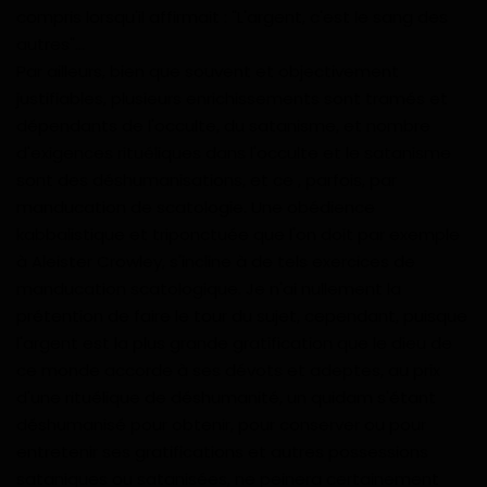
compris lorsqu'il affirmait : "L'argent, c'est le sang des
autres"...
Par ailleurs, bien que souvent et objectivement
justifiables, plusieurs enrichissements sont tramés et
dépendants de l'occulte, du satanisme, et nombre
d'exigences rituéliques dans l'occulte et le satanisme
sont des déshumanisations, et ce , parfois, par
manducation de scatologie. Une obédience
kabbalistique et triponctuée que l'on doit par exemple
à Aleister Crowley, s'incline à de tels exercices de
manducation scatologique. Je n'ai nullement la
prétention de faire le tour du sujet, cependant, puisque
l'argent est la plus grande gratification que le dieu de
ce monde accorde à ses dévots et adeptes, au prix
d'une rituélique de déshumanité, un quidam s'étant
déshumanisé pour obtenir, pour conserver ou pour
entretenir ses gratifications et autres possessions
sataniques ou satanisées, ne peinera certainement