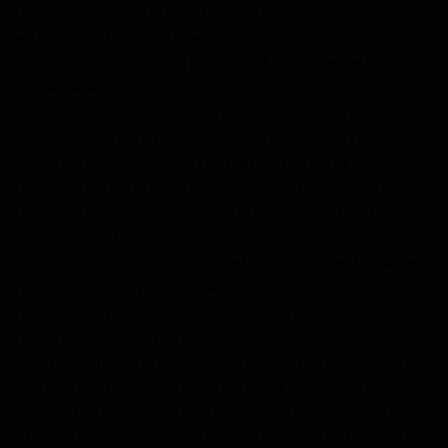
thésaurisées, à la capacité de flambée de la monnaie
en illimité le temps d'une soirée. Tout le monde ira de
son originalité, il faudra briller sous le critère de la
matérialité !
Et cette perspective, vision perverse et erronée est
inculquée dans la maisonnée, au niveau de la trame
basique de la société : la famille. Oui, dans la
dialectique de l'ÊTRE et l'AVOIR, je dois l'avouer, l'AVOIR
l'a emporté. La matérialité mue les règles du jeu, usurpe
les rangs, les titres et les prérogatives. Ne soyez pas
surpris de voir un benjamin mettre toute une famille en
génuflexion, usurper tant le droit d'aînesse que la
paternité en raison de sa capacité à accumuler, à
dépenser sans compter.
C'est désormais une course effrénée pour l'AVOIR, et
comme bien souvent, ils se le disent et se motivent,
c'est la fin qui justifiera les moyens... Le moyen pourra
être cette déshumanisation, cette indicible humiliation