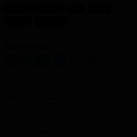
Potty Porta
Scatophagie
Dubaï
Zoophilie
Argent sale
Influenceuses
Suivez nous
ARTICLE PRÉCÉDENT
Cameroun - Développement participatif : Un avenir mis
sous le signe d'une fermet...
ARTICLE SUIVANT
Cameroun - Coopération TIC : Connexion de la
Centrafrique au réseau de fibre opt...