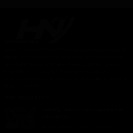
Haurizon News est un magazine indépendant camerounais en
ligne 100% gratuit. Nous avons tout ce qu'il vous faut pour vous
brancher et/ou tenir en haleine : Divers, Santé, Flash spécial
Monde, Économie... et le Sport. Contacter notre service
commercial et marketing à travers les canaux disponible sur la
page de contact
MOST VIEWED POSTS
Featuring : Martins se partage les étoiles
avec Sabrina...
Haurizon News
Mar 7, 2023
0
5701