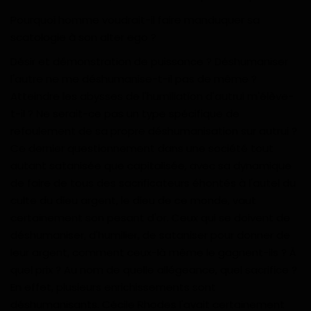
Pourquoi homme voudrait-il faire manduquer sa
scatologie à son alter ego ?
Désir et démonstration de puissance ? Déshumaniser
l'autre ne me déshumanise-t-il pas de même ?
Atteindre les abysses de l'humiliation d'autrui m'élève-
t-il ? Ne serait-ce pas un type spécifique de
refoulement de sa propre déshumanisation sur autrui ?
Ce dernier questionnement dans une société tout
autant satanisée que capitalisée, avec sa dynamique
de faire de tous des sacrificateurs éhontés à l'autel du
culte du dieu argent, le dieu de ce monde, vaut
certainement son pesant d'or. Ceux qui se doivent de
déshumaniser, d'humilier, de sataniser pour donner de
leur argent, comment ceux-là même le gagnent-ils ? À
quel prix ? Au nom de quelle allégeance, quel sacrifice ?
En effet, plusieurs enrichissements sont
déshumanisants. Cécile Rhodes l'avait certainement