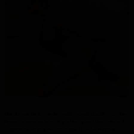
Technologie
Motivation
Politique
Articles Sponsorisés
Education
Santé
Économie
Une influenceuse à Dubaï.
Sport
Manduquer de la merde, quelle monstruosité ! Combien
l'exercice semble hors de portée, quand bien même il
Culture
s'agirait de sa propre scatologie ! C'est intenable,