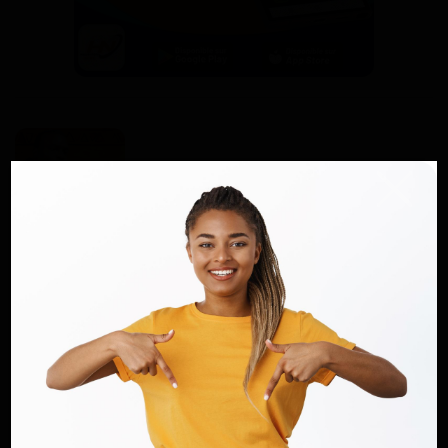
Alain NDOUCK
ARTICLES SIMILAIRES
Eudoxie Yao : « Il avait 19 ans et moi 18.