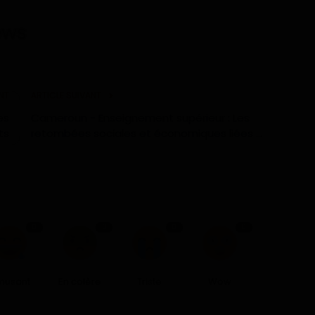
NT
ARTICLE SUIVANT
es
Cameroun - Enseignement supérieur : Les
ts
retombées sociales et économiques liées ...
0
0
0
0
musant
En colère
Triste
Wow