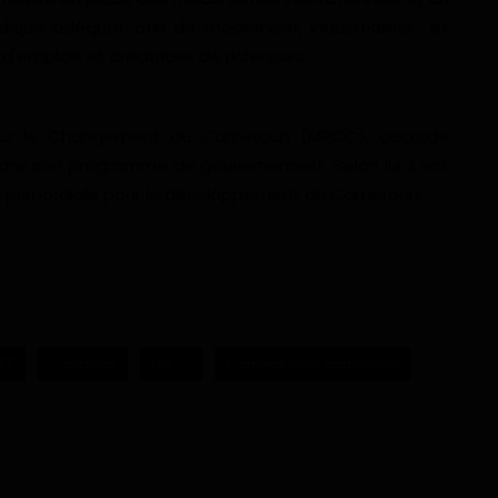
dique adéquat afin de moderniser, industrialiser et
d'emplois et créatrices de richesses.
pour le Changement du Cameroun (MPCC), accorde
ans son programme de gouvernement. Selon lui, il est
ce primordiale pour le développement du Cameroun.
ET
Candidat
MPCC
Camerounais compétent