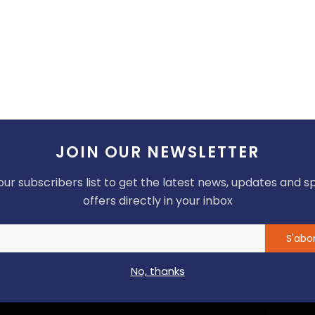
oduits solaires par ailleurs et, en particulier sa Lampe
lles au Cameroun et au-delà des frontières nationales.
DG de la Marque LUCKYGWET et Président du MPCC,
t d’un programme de gouvernement qui se décline en
s.
 sur sa riche carrière de chef d'entreprise qui lui a
ns (Cameroun, France, Europe, Japon, Corée, Chine,
JOIN OUR NEWSLETTER
idjan, Maroc etc…. ). Monsieur JB.GWET est à l'origine de
ise, leader dans l'importation, la distribution et la
our subscribers list to get the latest news, updates and s
ngelés. Ses réseaux tissés au sein du Comité d'Appui
offers directly in your inbox
is, Au MEDEF, Au CPME, Au CECAP dans lequel il siège
laise GWET est par ailleurs, Membre Fondateur du
S'abo
son réseau, peuvent être utiles dans les projets qu'il
 et la modernisation de l'économie camerounaise.
No, thanks
ision de Jean Blaise GWET, s'il est élu Président de la
mettre en place des mécanismes institutionnels et un