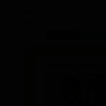
camerounaise sous la bannière de son
Patriotique pour le Changement du C
Dilan KENNE
Aoû 25, 2022 - 10:15
Partagez
Facebook
Twitter
cet article :