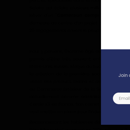
part, et spécialisée dans la fabrication des pr
Solaire qui éclaire plusieurs milliers de fami
Rêver d'un "
Cameroun compétent
". Le P
demeure au centre d’un projet de société e
20 Engagements envers le peuple Camerounai
Pour y parvenir, l'homme âgé de 65 ans compte
permis d'être très souvent entre deux avio
Etats-Unis, Russie, Afrique du Sud, Sénégal, Ab
la création de la première société camerouna
Join 
vente des produits marins et des produits co
au Commerce Extérieur de la Seine-Saint-Den
actuellement comme administrateur, Jean B
Cercle K2 en France. Son carnet d’adresses et 
veut mettre en place pour l'industrialisation
Reconnaissant les faiblesses de son pays, la v
République du Cameroun en 2025, consiste à 