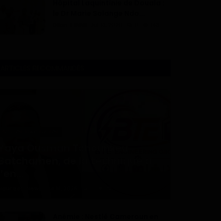
Hôpital Laquintinie de Douala :
le Dr Marie Solange Ndo...
Dilan KENNE
Jul 13, 2026
0
143
ARTICLES RECOMMANDÉS
Articles Sponsorisés
Yaya Ousman Tchounkeu
Batchamen, de la technique à
l’en...
Haurizon News
Jul 18, 2026
0
72
Anémie : Nestlé Cameroun en