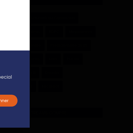
Cameroun
Actualité du Cameroun
Paul Biya
Gabon
RDPC
Minpmeesa
Assemblée nationale
Présidentielle 2025
Université de Douala
Kribi
Russie
Achille Bassilekin III
Douala
pecial
Région du Littoral
Fécafoot
nner
SONDAGE - VOTRE AVIS COMPTE