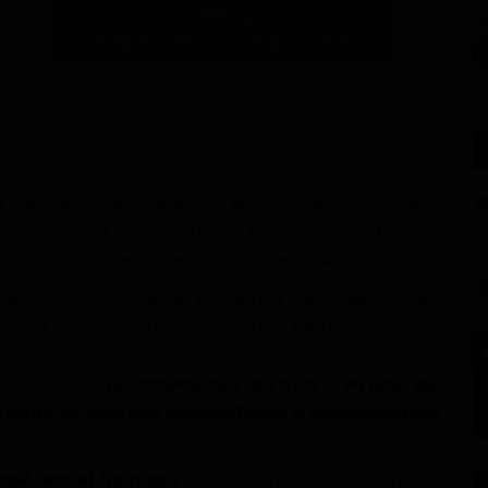
e la République du Cameroun en 2025, après Ahmadou
lle du Centre du Cameroun, ne baisse pas les bras et
r sa candidature à l’élection Présidentielle de 2025.
se GWET y accorde de l'attention particulière sur les
ructure et sur une politique de santé publique ambitieuse
les infrastructures sanitaires et dans le cadre d’un
iverselle. «
Le Camerounais qui n'est ni en paix, qui
ne santé, ne peut être productif dans le développement
mpétent et Nouveau"
, pierre angulaire de son projet