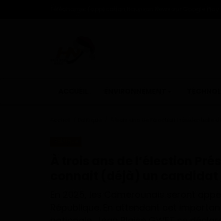
Télécharger l'application Haurizon News sur Google Play e
ACCUEIL
ENVIRONNEMENT
TECHNOL
Accueil
Politique
À trois ans de l’élection Présidentielle
Politique
À trois ans de l’élection Pr
connait (déjà) un candidat
En 2025, les Camerounais seront appelé
République. En attendant cet importan
nationale, Jean Blaise GWET se déclar