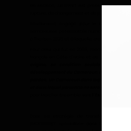
de société, J.B GWET est présenté par les m
rupture, du changement et du progrès.
Résolument engagé pour le bien-être de 
nombreuses potentialités humaines et intelle
à l'horizon 2035 et à laquelle, croit fortement
Pour celui qui fut en 2009, membre de la 
français en Côte d'Ivoire et au Ghana : «
Cha
origine, sa condition sociale, son idéolo
développement du Cameroun à partir de 202
pardon, un Cameroun dans lequel, pour Jean 
et dans lequel personne ne sera mis en marge
pour Marcher Ensemble vers
l’Essentiel
, sans 
Dans sa stratégie de transformation de
LUCKYGWET, spécialisée dans la fabrication