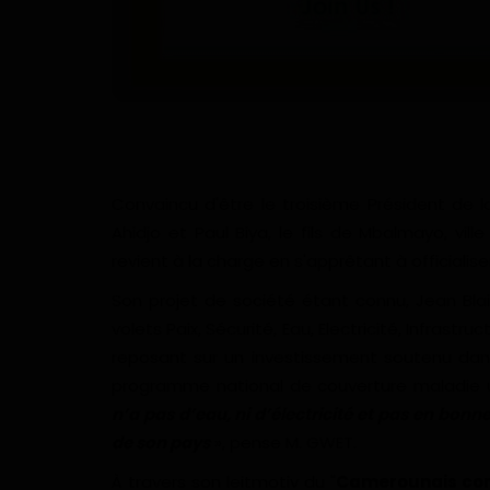
Convaincu d'être le troisième Président d
Ahidjo et Paul Biya, le fils de Mbalmayo, vi
revient à la charge en s'apprêtant à officialise
Son projet de société étant connu, Jean Blai
volets Paix, Sécurité, Eau, Electricité, Infrast
reposant sur un investissement soutenu dans 
programme national de couverture maladie un
n’a pas d’eau, ni d’électricité et pas en bon
de son pays
», pense M. GWET.
À travers son leitmotiv du "
Camerounais co