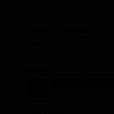
environnement politique, économique et juri
développer toutes les activités pourvoyeuses 
Le Président du Mouvement Patriotique 
également une place de choix à la sécurité d
une nécessité de faire de la paix une exigen
Étiquettes:
Cameroun
Présidentielle 2025
Jean Blaise GW
LUCKYGWET
Suivez nous