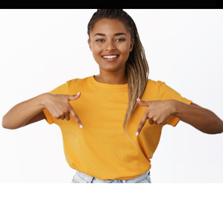
édias étrangers comme celui qui incarne la vision de
ses concitoyens, l'homme d'affaires est doté de
ctuelles, voie à suivre pour l'émergence du Cameroun
 le Président Jean Blaise GWET.
Mission diplomatique et économique du gouvernement
que Camerounais quelles que soient son ethnie, son
gie politique, doit être un maillon essentiel du
5. Dans un Cameroun de paix, dans un Cameroun de
Blaise GWET, il n'y aura aucune chasse aux sorcières
». JBG appelle tous les Camerounais, à se joindre à lui,
exclure personne .
 l'économie camerounaise, le PDG de la marque
 des produits électroniques, électroménagers d’une