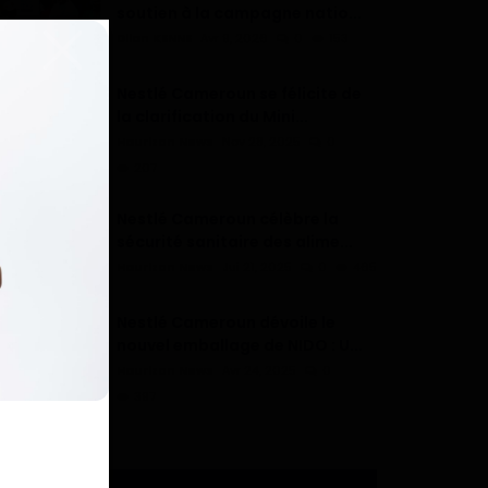
soutien à la campagne natio...
Dilan KENNE
Avr 9, 2026
0
153
Nestlé Cameroun se félicite de
la clarification du Mini...
Haurizon News
Nov 28, 2025
0
207
Nestlé Cameroun célèbre la
sécurité sanitaire des alime...
Haurizon News
Jui 21, 2025
0
465
Nestlé Cameroun dévoile le
nouvel emballage de NIDO : U...
Haurizon News
Avr 24, 2025
0
397
ÉTIQUETTES