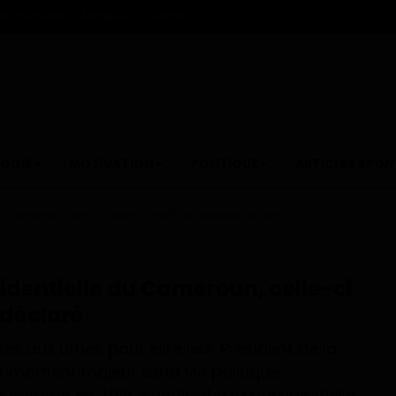
t Play Store
A Propos
Contact
OGIE
MOTIVATION
POLITIQUE
ARTICLES SPON
 du Cameroun, celle-ci connait (déjà) un candidat déclaré
ésidentielle du Cameroun, celle-ci
 déclaré
s aux urnes pour élire leur Président de la
t moment majeur de la vie politique
e comme en 2018, candidat à la présidentielle