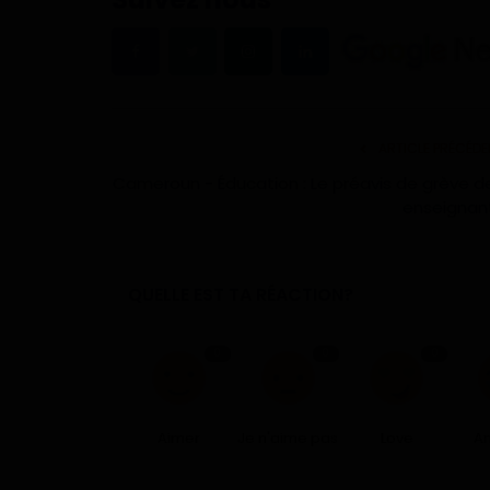
ARTICLE PRÉCÉDE
Cameroun - Éducation : Le préavis de grève d
enseignan
QUELLE EST TA RÉACTION?
0
0
0
Aimer
Je n'aime pas
Love
A