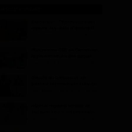
ARTICLES POPULAIRES
Cameroun - Dépravation des
mœurs : les chefs d'accusati...
Dilan KENNE
Jul 19, 2022
0
1991
Programme C2D au Cameroun,
la pérennisation des acquis ...
Mary DJIEGUE
Mai 24, 2024
0
234
Douala au Cameroun : un
pasteur affirme avoir été victi...
Dilan KENNE
Jul 25, 2026
0
166
Hôpital régional annexe de
Garoua-Boulaï : Dr Léon Nem...
Haurizon News
Jul 10, 2026
0
146