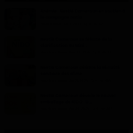
Anémie : Nestlé Cameroun en soutien à
la campagne natio...
Dilan KENNE
Avr 9, 2026
0
153
Nestlé Cameroun se félicite de la
clarification du Mini...
Haurizon News
Nov 28, 2025
0
207
Nestlé Cameroun célèbre la sécurité
sanitaire des alime...
Haurizon News
Jui 21, 2025
0
465
Nestlé Cameroun dévoile le nouvel
emballage de NIDO : U...
Haurizon News
Avr 24, 2025
0
397