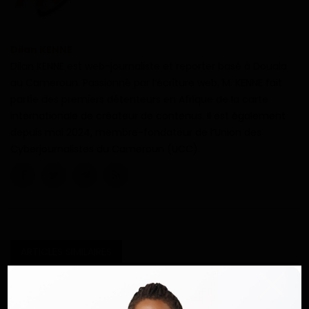
Dilan KENNE
Dilan KENNE est web-journaliste et reporter basé à Douala
au Cameroun. Passionné par l’écriture web, M. KENNE fait
partie des premiers détenteurs en Afrique de la carte
internationale de créateur de contenus. Il est également
depuis mai 2024, membre-fondateur de l’Union des
Cyberjournalistes du Cameroun (UCC).
ARTICLES SIMILAIRES
Cameroun / Ateliers de la
normalisation 2024 : le canton Bakoko-