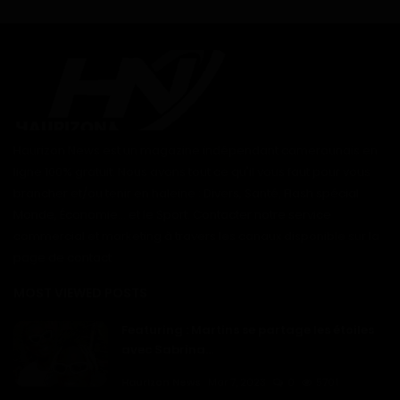
Haurizon News est un magazine indépendant camerounais en
ligne 100% gratuit. Nous avons tout ce qu'il vous faut pour vous
brancher et/ou tenir en haleine : Divers, Santé, Flash spécial
Monde, Économie... et le Sport. Contacter notre service
commercial et marketing à travers les canaux disponible sur la
page de contact
MOST VIEWED POSTS
Featuring : Martins se partage les étoiles
avec Sabrina...
Haurizon News
Mar 7, 2023
0
5701