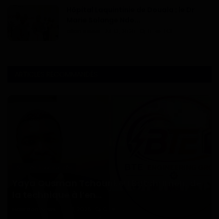
Hôpital Laquintinie de Douala : le Dr
Marie Solange Ndo...
Dilan KENNE
Jul 13, 2026
0
143
ARTICLES RECOMMANDÉS
Articles Sponsorisés
Yaya Ousman Tchounkeu Batchamen, de
la technique à l’en...
Haurizon News
Jul 18, 2026
0
72