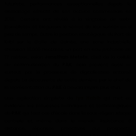
futuriste, performances exceptionnelles depuis le
Divers
démarrage effectif de son activité commerciale en
2018… Certains ont révélé à la vingtaine de web-
Actu People
journalistes et blogueurs le secret de leur succès en si
peu de temps. Outre la position stratégique du Port de
Quiz
Kribi sur le Golfe de Guinée, une zone industrielle
d’environ 15.000 hectares, un port en eau profonde de
Voyages
17 mètres, selon
Jonathan Metote
, chef de la cellule
de communication du
PAK
, cela provient aussi et
Monde
surtout par le processus de digitalisation entamé
depuis. La découverte de cette dernière par le chef de
Blagues
la représentation du
PAK
à Douala inspire plus d’un.
Une explication simpliste de
Iya Habib
qui met en
Religion
évidence les prouesses techniques et technologiques
du
PAK
qui font cas d’école dans la sous-région Afrique
Gallery
centrale et même dans le monde. Assistance à
distance, réponses proactives aux prospects,
LifeStyle
dématérialisation, numérisation… sont à mettre à l’actif