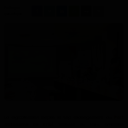
Technologie
Partagez
cet article :
Motivation
Politique
Articles Sponsorisés
Education
Santé
Économie
Sport
La digitalisation inspire le top management du
Port
Culture
autonome de Kribi
.
Volonté de faire, ambition