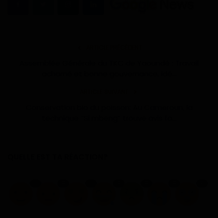
ARTICLE PRÉCÉDENT
Assemblée Générale du TKC de Yaoundé : Travail
acharné et bonne gouvernance, idé...
ARTICLE SUIVANT
Conservation bio du poisson: Au Cameroun, la
technique “Si mbeng” trouve avis fa...
QUELLE EST TA RÉACTION?
1
0
1
0
0
0
2