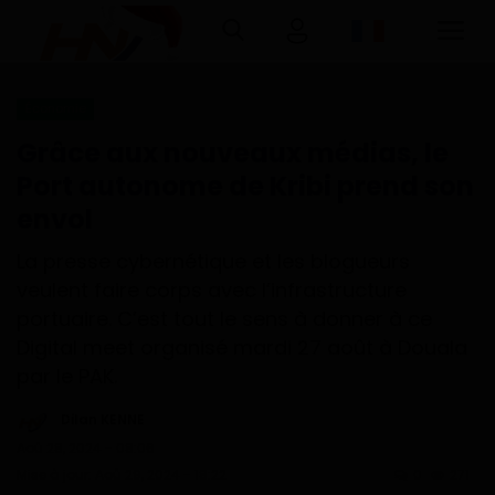
Économie
Connexion
Inscription
Grâce aux nouveaux médias, le
Port autonome de Kribi prend son
Accueil
envol
Télécharger l'application Haurizon
La presse cybernétique et les blogueurs
News sur Google Play et Play Store
veulent faire corps avec l’infrastructure
portuaire. C’est tout le sens à donner à ce
A Propos
Digital meet organisé mardi 27 août à Douala
par le PAK.
Contact
Dilan KENNE
Environnement
Aoû 28, 2024 - 08:06
Mise à jour: Aoû 29, 2024 - 18:22
0
271