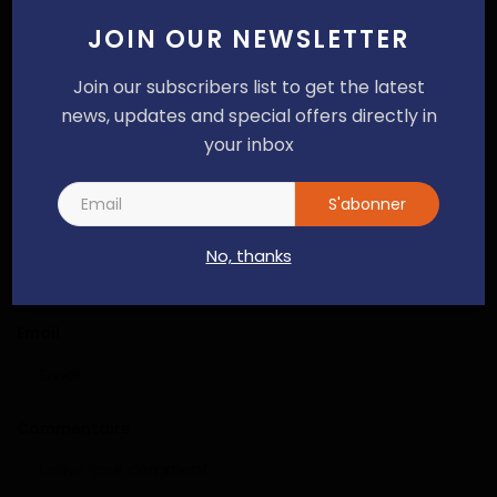
Alain NDOUCK
Avr 4, 2022
0
116
JOIN OUR NEWSLETTER
FAW Trucks entre dans la gamme de
Join our subscribers list to get the latest
Tractafric motors Cameroun
news, updates and special offers directly in
Dilan KENNE
Oct 23, 2024
0
190
your inbox
COMMENTAIRES
COMMENTAIRES FACEBOOK
S'abonner
Nom
No, thanks
Email
Commentaire