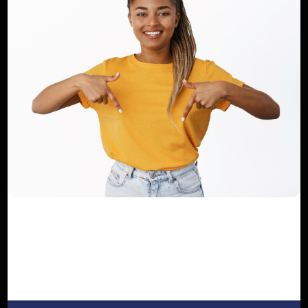
W...
Dilan KENNE
Oct 12, 2024
0
412
Coopération : le Fonds routier de la
RDC en visite de travail au ...
Haurizon News
Jul 29, 2025
0
194
Cemac’s capital market awards : une
deuxième édition plus démocra...
Dilan KENNE
Mar 18, 2024
0
167
Coopération économique entre SCG
Group of companies investment LL...
Mary DJIEGUE
Jan 6, 2026
0
142
La nouvelle monnaie de réserve
mondiale basée sur les ressources