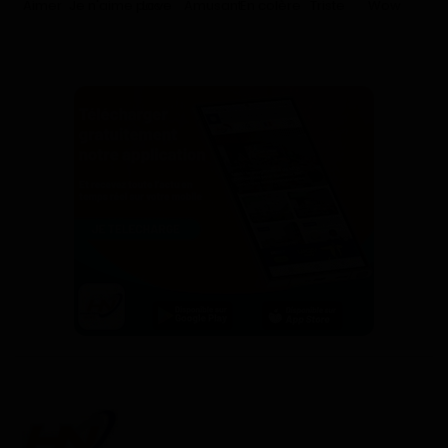
Aimer
Je n'aime pas
Love
Amusant
En colère
Triste
Wow