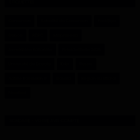
ÉTIQUETTES
Cameroun
Actualité du Cameroun
Paul Biya
Gabon
RDPC
Minpmeesa
Assemblée nationale
Présidentielle 2025
Université de Douala
Kribi
Russie
Achille Bassilekin III
Douala
Région du Littoral
Fécafoot
SONDAGE - VOTRE AVIS COMPTE