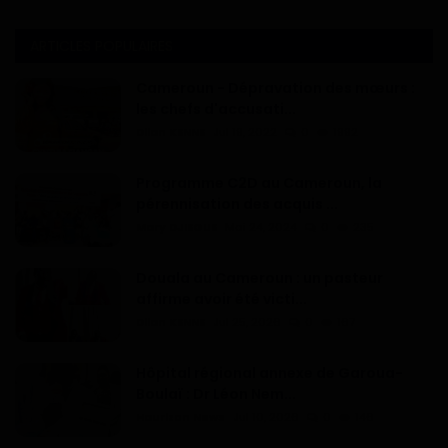
ARTICLES POPULAIRES
Cameroun - Dépravation des mœurs :
les chefs d'accusati...
Dilan KENNE
Jul 19, 2022
0
1992
Programme C2D au Cameroun, la
pérennisation des acquis ...
Mary DJIEGUE
Mai 24, 2024
0
235
Douala au Cameroun : un pasteur
affirme avoir été victi...
Dilan KENNE
Jul 25, 2026
0
167
Hôpital régional annexe de Garoua-
Boulaï : Dr Léon Nem...
Haurizon News
Jul 10, 2026
0
146