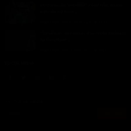
S€xt@pe : la "bobasse" d'Aya Nakamura
exposée sur la to...
Dilan KENNE
Fév 16, 2023
0
2624
Cameroun : des élèves d'un lycée décident
de monétiser ...
Dilan KENNE
Fév 14, 2023
0
2324
SOCIAL MEDIA
Join Our Newsletter
S'abonner