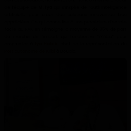
de l’équipe de
M. Iya
qui s’inspire de l’outil intelligence
Gabon
artificielle pour créer des solutions innovantes très
appréciées. Ce qui donne lieu à une procédure d’entrée
Vidéos
facile au PAK en témoigne la moyenne de 35% de part
du marché de l’import qui fonctionne “
mieux
” pour
Société
emprunter à
Iya Habib
, chef de la représentation du
Port autonome de Kribi
à Douala.
Échos des collectivités
Chroniques
Nécrologie
Éditorial
Langue
English
Francais